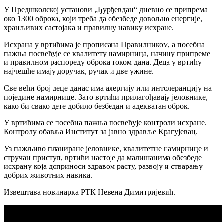
У Предшколској установи „Ђурђевдан“ дневно се припрема
око 1300 оброка, који треба да обезбеде довољно енергије,
хранљивих састојака и правилну навику исхране.
Исхрана у вртићима је прописана Правилником, а посебна
пажња посвећује се квалитету намирница, начину припреме
и правилном распореду оброка током дана. Деца у вртићу
најчешће имају доручак, ручак и две ужине.
Све већи број деце данас има алергију или интолеранцију на
поједине намирнице. Зато вртићи прилагођавају јеловнике,
како би свако дете добило безбедан и адекватан оброк.
У вртићима се посебна пажња посвећује контроли исхране.
Контролу обавља Институт за јавно здравље Крагујевац.
Уз пажљиво планиране јеловнике, квалитетне намирнице и
стручан приступ, вртићи настоје да малишанима обезбеде
исхрану која доприноси здравом расту, развоју и стварању
добрих животних навика.
Извештава новинарка РТК Невена Димитријевић.