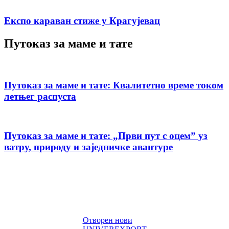
Експо караван стиже у Крагујевац
Путоказ за маме и тате
Путоказ за маме и тате: Квалитетно време током
летњег распуста
Путоказ за маме и тате: „Први пут с оцемˮ уз
ватру, природу и заједничке авантуре
Отворен нови