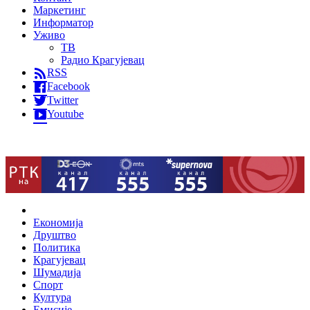
Маркетинг
Информатор
Уживо
ТВ
Радио Крагујевац
RSS
Facebook
Twitter
Youtube
Home
Економија
Друштво
Политика
Крагујевац
Шумадија
Спорт
Култура
Емисије