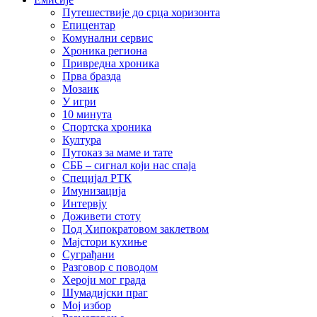
Путешествије до срца хоризонта
Епицентар
Комунални сервис
Хроника региона
Привредна хроника
Прва бразда
Мозаик
У игри
10 минута
Спортска хроника
Култура
Путоказ за маме и тате
СББ – сигнал који нас спаја
Специјал РТК
Имунизација
Интервју
Доживети стоту
Под Хипократовом заклетвом
Мајстори кухиње
Суграђани
Разговор с поводом
Хероји мог града
Шумадијски праг
Мој избор