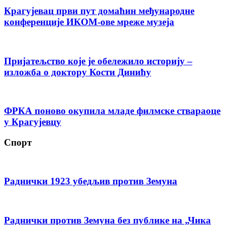
Крагујевац први пут домаћин међународне
конференције ИКОМ-ове мреже музеја
Пријатељство које је обележило историју –
изложба о доктору Кости Динићу
ФРКА поново окупила младе филмске ствараоце
у Крагујевцу
Спорт
Раднички 1923 убедљив против Земуна
Раднички против Земуна без публике на „Чика