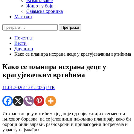
Размотавање
Живот у боји
Сајамска хроника
Магазин
Претрага
за:
Почетна
Вести
Друштво
Како се планира исхрана деце у крагујевачким вртићима
Како се планира исхрана деце у
крагујевачким вртићима
11.01.2026
11.01.2026
РТК
Исхрана деце у вртићима један је од најважнијих сегмената
њиховог боравка, па се јеловници пажљиво планирају како би
оброци били здрави, разноврсни и прилагођени потребама и
узрасту најмлађих.