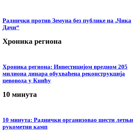
Раднички против Земуна без публике на „Чика
Дачи“
Хроника региона
Хроника региона: Инвестицијом вредном 205
милиона динара обухваћена реконструкција
цевовода у Книћу
10 минута
10 минута: Раднички организовао шести летњи
рукометни камп