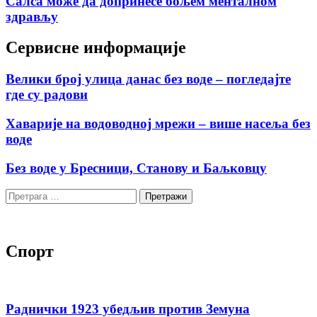
Салса може да допринесе бољем менталном
здрављу
Сервисне информације
Велики број улица данас без воде – погледајте
где су радови
Хаварије на водоводној мрежи – више насеља без
воде
Без воде у Бресници, Станову и Баљковцу
Претрага
за:
Спорт
Раднички 1923 убедљив против Земуна