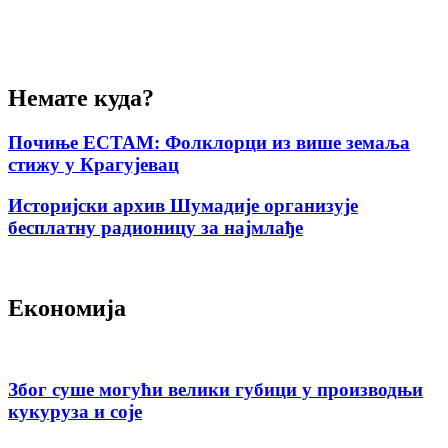
Немате куда?
Почиње ЕСТАМ: Фолклорци из више земаља
стижу у Крагујевац
Историјски архив Шумадије организује
бесплатну радионицу за најмлађе
Економија
Због суше могући велики губици у производњи
кукуруза и соје