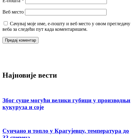
Е-пошта
*
Веб место
Сачувај моје име, е-пошту и веб место у овом прегледачу
веба за следећи пут када коментаришем.
Најновије вести
Због суше могући велики губици у производњи
кукуруза и соје
Сунчано и топло у Крагујевцу, температура до
33 степена