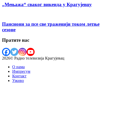
„Мењажа“ сваког викенда у Крагујевцу
Пансиони за псе све траженији током летње
сезоне
Пратите нас
2026© Радио телевизија Крагујевац
О нама
Импресум
Контакт
Уживо