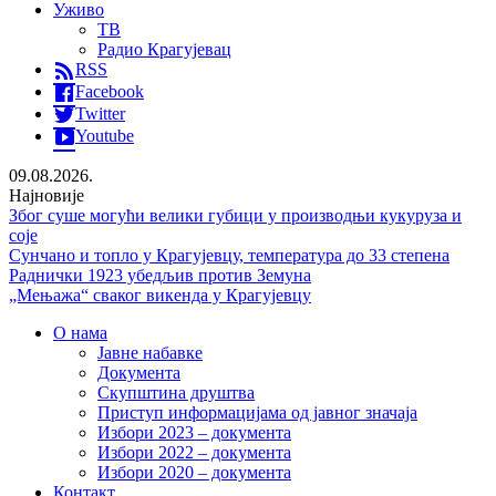
Уживо
ТВ
Радио Крагујевац
RSS
Facebook
Twitter
Youtube
09.08.2026.
Најновије
Због суше могући велики губици у производњи кукуруза и
соје
Сунчано и топло у Крагујевцу, температура до 33 степена
Раднички 1923 убедљив против Земуна
„Мењажа“ сваког викенда у Крагујевцу
О нама
Јавне набавке
Документа
Скупштина друштва
Приступ информацијама од јавног значаја
Избори 2023 – документа
Избори 2022 – документа
Избори 2020 – документа
Контакт