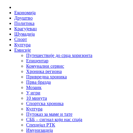
Skip
Home
to
Економија
content
Друштво
Политика
Крагујевац
Шумадија
Спорт
Култура
Емисије
Путешествије до срца хоризонта
Епицентар
Комунални сервис
Хроника региона
Привредна хроника
Прва бразда
Мозаик
У игри
10 минута
Спортска хроника
Култура
Путоказ за маме и тате
СББ – сигнал који нас спаја
Специјал РТК
Имунизација