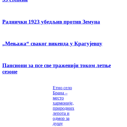
Раднички 1923 убедљив против Земуна
„Мењажа“ сваког викенда у Крагујевцу
Пансиони за псе све траженији током летње
сезоне
Етно село
Брана –
место
хармоније,
природних
лепота и
одмор за
душу