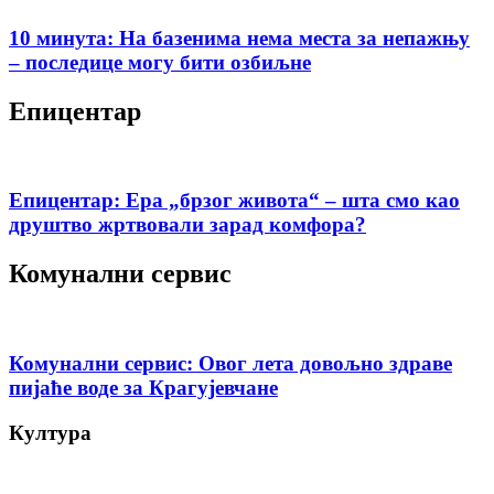
10 минута: На базенима нема места за непажњу
– последице могу бити озбиљне
Епицентар
Епицентар: Ера „брзог живота“ – шта смо као
друштво жртвовали зарад комфора?
Комунални сервис
Комунални сервис: Овог лета довољно здраве
пијаће воде за Крагујевчане
Култура