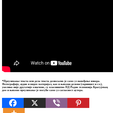
*Преузимање текста или дела текста дозвољено је само уз навођење извора.
Фотографије, аудио и видео материјал, као и њихови делови (скриншот и сл.),
уколико није другачије означено, су власништво ПД Радио телевизија Крагујевац
доо и њихово преузимање је могуће само уз сагласност аутора.