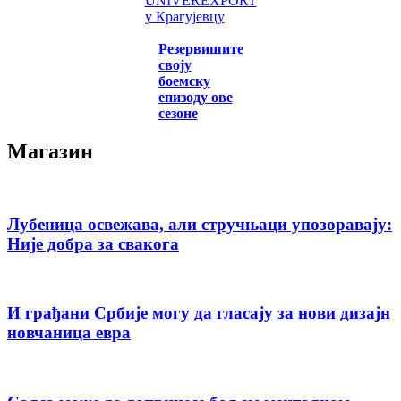
UNIVEREXPORT
у Крагујевцу
Резервишите
своју
боемску
епизоду ове
сезоне
Магазин
Лубеница освежава, али стручњаци упозоравају:
Није добра за свакога
И грађани Србије могу да гласају за нови дизајн
новчаница евра