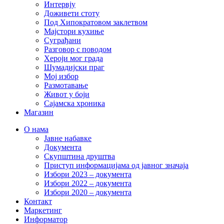
Интервју
Доживети стоту
Под Хипократовом заклетвом
Мајстори кухиње
Суграђани
Разговор с поводом
Хероји мог града
Шумадијски праг
Мој избор
Размотавање
Живот у боји
Сајамска хроника
Магазин
О нама
Јавне набавке
Документа
Скупштина друштва
Приступ информацијама од јавног значаја
Избори 2023 – документа
Избори 2022 – документа
Избори 2020 – документа
Контакт
Маркетинг
Информатор