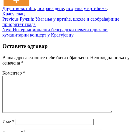
Друштво
вртићи
,
исхрана деце
,
исхрана у вртићима
,
Крагујевац
Кретање
Previous
Previous
Ружић: Улагања у вртиће, школе и саобраћајнице
post:
приоритет града
чланка
Next
Next
Интернационални београдски певачи одржали
post:
хуманитарни концерт у Крагујевцу
Оставите одговор
Ваша адреса е-поште неће бити објављена.
Неопходна поља су
означена
*
Коментар
*
Име
*