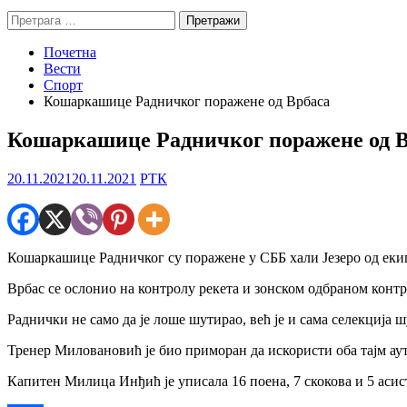
Претрага
за:
Почетна
Вести
Спорт
Кошаркашице Радничког поражене од Врбаса
Кошаркашице Радничког поражене од 
20.11.2021
20.11.2021
РТК
Кошаркашице Радничког су поражене у СББ хали Језеро од екип
Врбас се ослонио на контролу рекета и зонском одбраном контр
Раднички не само да је лоше шутирао, већ је и сама селекција 
Тренер Миловановић је био приморан да искористи оба тајм аут
Капитен Милица Инђић је уписала 16 поена, 7 скокова и 5 асист