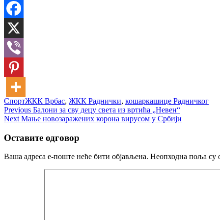
Спорт
ЖКК Врбас
,
ЖКК Раднички
,
кошаркашице Радничког
Кретање
Previous
Previous
Балони за сву децу света из вртића „Невен“
Next
post:
Next
Мање новозаражених корона вирусом у Србији
чланка
post:
Оставите одговор
Ваша адреса е-поште неће бити објављена.
Неопходна поља су 