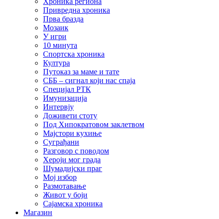
Хроника региона
Привредна хроника
Прва бразда
Мозаик
У игри
10 минута
Спортска хроника
Култура
Путоказ за маме и тате
СББ – сигнал који нас спаја
Специјал РТК
Имунизација
Интервју
Доживети стоту
Под Хипократовом заклетвом
Мајстори кухиње
Суграђани
Разговор с поводом
Хероји мог града
Шумадијски праг
Мој избор
Размотавање
Живот у боји
Сајамска хроника
Магазин