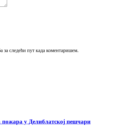
ба за следећи пут када коментаришем.
а пожара у Делиблатској пешчари