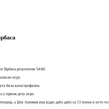
Врбаса
е Врбаса резултатом 54:60.
олисао игру.
шута била катастрофална.
а у првом делу игре.
енција, а Џек Анимам још један дабл дабл са 13 поена и исто то