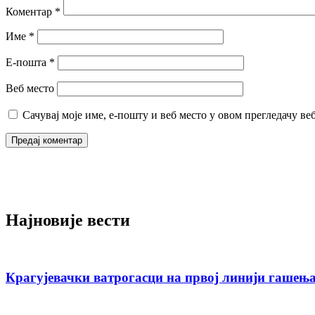
Коментар
*
Име
*
Е-пошта
*
Веб место
Сачувај моје име, е-пошту и веб место у овом прегледачу ве
Најновије вести
Крагујевачки ватрогасци на првој линији гашењ