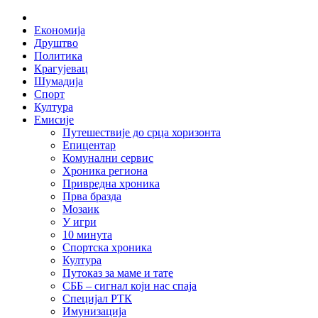
Skip
Home
to
Економија
content
Друштво
Политика
Крагујевац
Шумадија
Спорт
Култура
Емисије
Путешествије до срца хоризонта
Епицентар
Комунални сервис
Хроника региона
Привредна хроника
Прва бразда
Мозаик
У игри
10 минута
Спортска хроника
Култура
Путоказ за маме и тате
СББ – сигнал који нас спаја
Специјал РТК
Имунизација