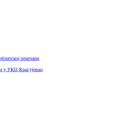
иблатској пешчари
и у УКЦ Крагујевац