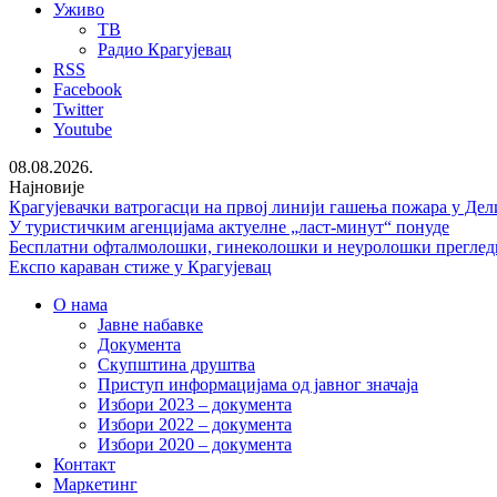
Уживо
ТВ
Радио Крагујевац
RSS
Facebook
Twitter
Youtube
08.08.2026.
Најновије
Крагујевачки ватрогасци на првој линији гашења пожара у Дел
У туристичким агенцијама актуелне „ласт-минут“ понуде
Бесплатни офталмолошки, гинеколошки и неуролошки преглед
Експо караван стиже у Крагујевац
О нама
Јавне набавке
Документа
Скупштина друштва
Приступ информацијама од јавног значаја
Избори 2023 – документа
Избори 2022 – документа
Избори 2020 – документа
Контакт
Маркетинг