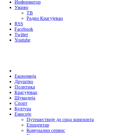
Информатор
Уживо
ТВ
Радио Крагујевац
RSS
Facebook
Twitter
Youtube
Home
Економија
Друштво
Политика
Крагујевац
Шумадија
Спорт
Култура
Емисије
Путешествије до срца хоризонта
Епицентар
Комунални сервис