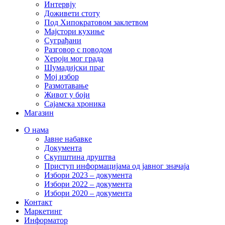
Интервју
Доживети стоту
Под Хипократовом заклетвом
Мајстори кухиње
Суграђани
Разговор с поводом
Хероји мог града
Шумадијски праг
Мој избор
Размотавање
Живот у боји
Сајамска хроника
Магазин
О нама
Јавне набавке
Документа
Скупштина друштва
Приступ информацијама од јавног значаја
Избори 2023 – документа
Избори 2022 – документа
Избори 2020 – документа
Контакт
Маркетинг
Информатор