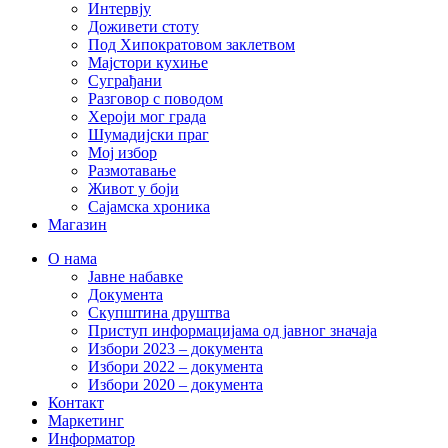
Интервју
Доживети стоту
Под Хипократовом заклетвом
Мајстори кухиње
Суграђани
Разговор с поводом
Хероји мог града
Шумадијски праг
Мој избор
Размотавање
Живот у боји
Сајамска хроника
Магазин
О нама
Јавне набавке
Документа
Скупштина друштва
Приступ информацијама од јавног значаја
Избори 2023 – документа
Избори 2022 – документа
Избори 2020 – документа
Контакт
Маркетинг
Информатор