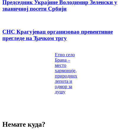
Председник Украјине Володимир Зеленски у
званичној посети Србији
СНС Крагујевац организовао превентивне
прегледе на Ђачком тргу
Етно село
Брана –
место
хармоније,
природних
лепота и
одмор за
душу
Немате куда?