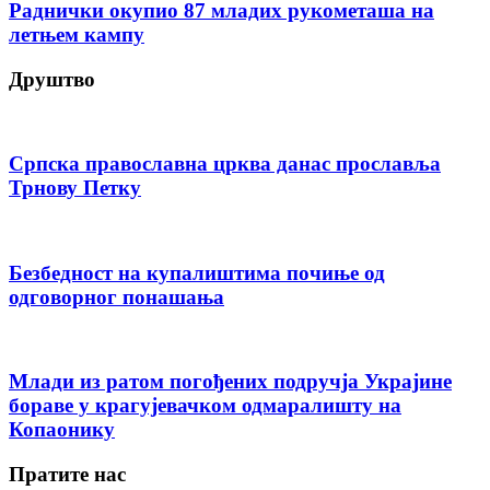
Раднички окупио 87 младих рукометаша на
летњем кампу
Друштво
Српска православна црква данас прославља
Трнову Петку
Безбедност на купалиштима почиње од
одговорног понашања
Млади из ратом погођених подручја Украјине
бораве у крагујевачком одмаралишту на
Копаонику
Пратите нас