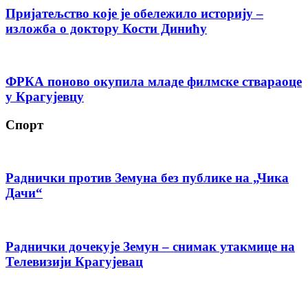
Пријатељство које је обележило историју –
изложба о доктору Кости Динићу
ФРКА поново окупила младе филмске ствараоце
у Крагујевцу
Спорт
Раднички против Земуна без публике на „Чика
Дачи“
Раднички дочекује Земун – снимак утакмице на
Телевизији Крагујевац