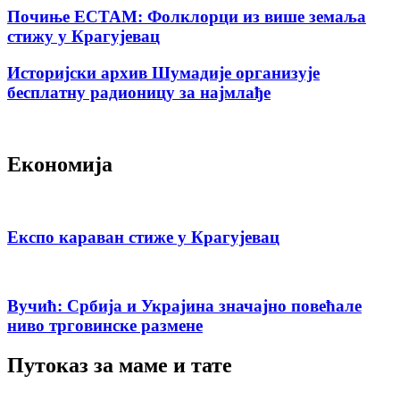
Почиње ЕСТАМ: Фолклорци из више земаља
стижу у Крагујевац
Историјски архив Шумадије организује
бесплатну радионицу за најмлађе
Економија
Експо караван стиже у Крагујевац
Вучић: Србија и Украјина значајно повећале
ниво трговинске размене
Путоказ за маме и тате