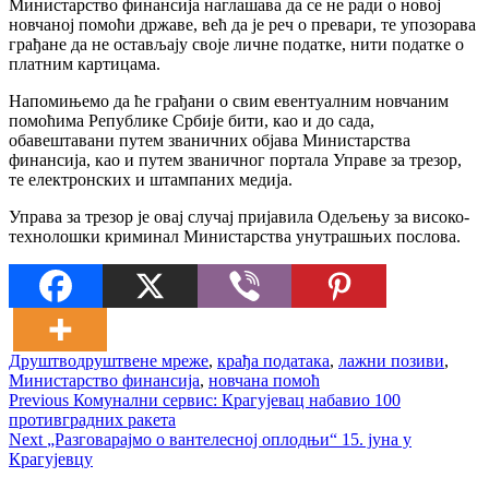
Министарство финансија наглашава да се не ради о новој
новчаној помоћи државе, већ да је реч о превари, те упозорава
грађане да не остављају своје личне податке, нити податке о
платним картицама.
Напомињемо да ће грађани о свим евентуалним новчаним
помоћима Републике Србије бити, као и до сада,
обавештавани путем званичних објава Министарства
финансија, као и путем званичног портала Управе за трезор,
те електронских и штампаних медија.
Управа за трезор је овај случај пријавила Одељењу за високо-
технолошки криминал Министарства унутрашњих послова.
Друштво
друштвене мреже
,
крађа података
,
лажни позиви
,
Министарство финансија
,
новчана помоћ
Кретање
Previous
Previous
Комунални сервис: Крагујевац набавио 100
post:
противградних ракета
чланка
Next
Next
„Разговарајмо о вантелесној оплодњи“ 15. јуна у
post:
Крагујевцу