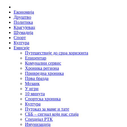
Skip
Home
to
Економија
content
Друштво
Политика
Крагујевац
Шумадија
Спорт
Култура
Емисије
Путешествије до срца хоризонта
Епицентар
Комунални сервис
Хроника региона
Привредна хроника
Прва бразда
Мозаик
У игри
10 минута
Спортска хроника
Култура
Путоказ за маме и тате
СББ – сигнал који нас спаја
Специјал РТК
Имунизација