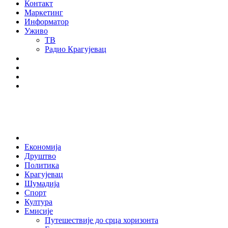
Контакт
Маркетинг
Информатор
Уживо
ТВ
Радио Крагујевац
RSS
Facebook
Twitter
Youtube
Home
Економија
Друштво
Политика
Крагујевац
Шумадија
Спорт
Култура
Емисије
Путешествије до срца хоризонта