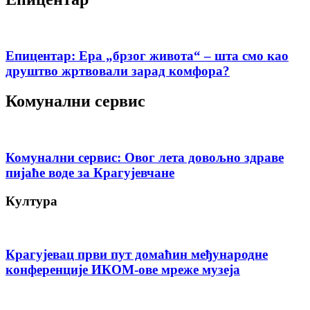
Епицентар: Ера „брзог живота“ – шта смо као
друштво жртвовали зарад комфора?
Комунални сервис
Комунални сервис: Овог лета довољно здраве
пијаће воде за Крагујевчане
Култура
Крагујевац први пут домаћин међународне
конференције ИКОМ-ове мреже музеја