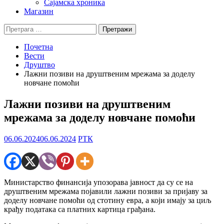
Сајамска хроника
Магазин
Претрага
за:
Почетна
Вести
Друштво
Лажни позиви на друштвеним мрежама за доделу
новчане помоћи
Лажни позиви на друштвеним
мрежама за доделу новчане помоћи
06.06.2024
06.06.2024
РТК
Министарство финансија упозорава јавност да су се на
друштвеним мрежама појавили лажни позиви за пријаву за
доделу новчане помоћи од стотину евра, а који имају за циљ
крађу података са платних картица грађана.