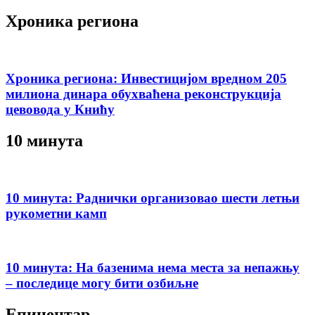
Хроника региона
Хроника региона: Инвестицијом вредном 205
милиона динара обухваћена реконструкција
цевовода у Книћу
10 минута
10 минута: Раднички организовао шести летњи
рукометни камп
10 минута: На базенима нема места за непажњу
– последице могу бити озбиљне
Епицентар