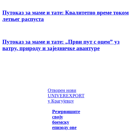
Путоказ за маме и тате: Квалитетно време током
летњег распуста
Путоказ за маме и тате: „Први пут с оцемˮ уз
ватру, природу и заједничке авантуре
Отворен нови
UNIVEREXPORT
у Крагујевцу
Резервишите
своју
боемску
епизоду ове