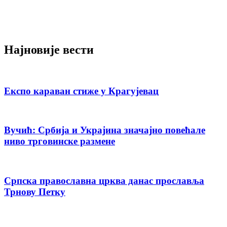
Најновије вести
Експо караван стиже у Крагујевац
Вучић: Србија и Украјина значајно повећале
ниво трговинске размене
Српска православна црква данас прославља
Трнову Петку