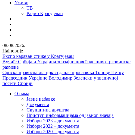
Уживо
ТВ
Радио Крагујевац
RSS
Facebook
Twitter
Youtube
08.08.2026.
Најновије
Експо караван стиже у Крагујевац
Вучић: Србија и Украјина значајно повећале ниво трговинске
размене
Српска православна црква данас прославља Трнову Петку
Председник Украјине Володимир Зеленски у званичној
посети Србији
О нама
Јавне набавке
Документа
Скупштина друштва
Приступ информацијама од јавног значаја
Избори 2023 – документа
Избори 2022 – документа
Избори 2020 – документа