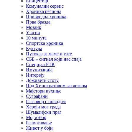
Епицентар
Комунални сервис
Хроника региона
Привредна хроника
Прва бразда
Мозаик
У игри
10 минута
Спортска хроника
Култура
Путоказ за маме и тате
СББ – сигнал који нас спаја
Специјал РТК
Имунизација
Интервју
Доживети стоту
Под Хипократовом заклетвом
Мајстори кухиње
Суграђани
Разговор с поводом
Хероји мог града
Шумадијски праг
Мој избор
Размотавање
Живот у боји