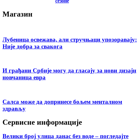
сезоне
Магазин
Лубеница освежава, али стручњаци упозоравају:
Није добра за свакога
И грађани Србије могу да гласају за нови дизајн
новчаница евра
Салса може да допринесе бољем менталном
здрављу
Сервисне информације
Велики број улица данас без воде – погледајте