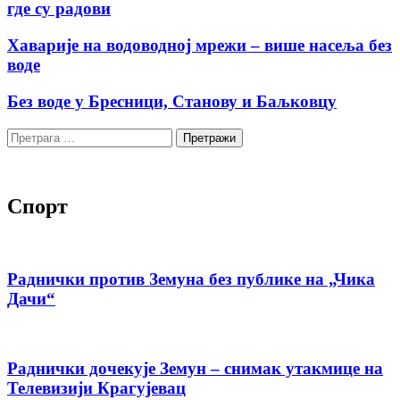
где су радови
Хаварије на водоводној мрежи – више насеља без
воде
Без воде у Бресници, Станову и Баљковцу
Претрага
за:
Спорт
Раднички против Земуна без публике на „Чика
Дачи“
Раднички дочекује Земун – снимак утакмице на
Телевизији Крагујевац