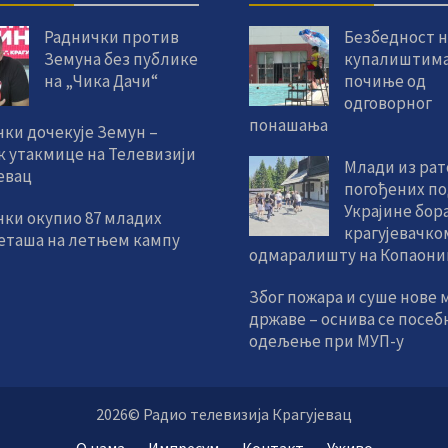
Раднички против
Безбедност н
Земуна без публике
купалиштим
на „Чика Дачи“
почиње од
одговорног
понашања
ки дочекује Земун –
к утакмице на Телевизији
Млади из ра
евац
погођених по
Украјине бора
чки окупио 87 младих
крагујевачко
еташа на летњем кампу
одмаралишту на Копаони
Због пожара и суше нове 
државе – оснива се посеб
одељење при МУП-у
2026© Радио телевизија Крагујевац
О нама
Импресум
Контакт
Уживо