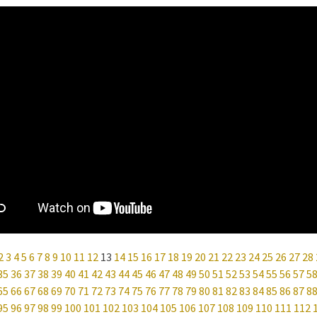
2
3
4
5
6
7
8
9
10
11
12
13
14
15
16
17
18
19
20
21
22
23
24
25
26
27
28
35
36
37
38
39
40
41
42
43
44
45
46
47
48
49
50
51
52
53
54
55
56
57
5
65
66
67
68
69
70
71
72
73
74
75
76
77
78
79
80
81
82
83
84
85
86
87
8
95
96
97
98
99
100
101
102
103
104
105
106
107
108
109
110
111
112