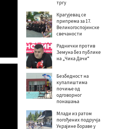
тргу
Крагујевац се
припрема за 17.
Великогоспојинске
свечаности
Раднички против
Земуна без публике
на „Чика Дачи“
Безбедност на
купалиштима
почиње од
одговорног
понашања
Млади из ратом
погођених подручја
Украјине бораве у