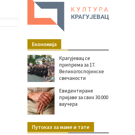
Економија
Крагујевац се
припрема за 17.
Великогоспојинске
свечаности
Евидентиране
пријаве за свих 30.000
ваучера
Путоказ за маме и тате