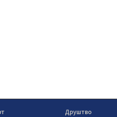
рт
Друштво