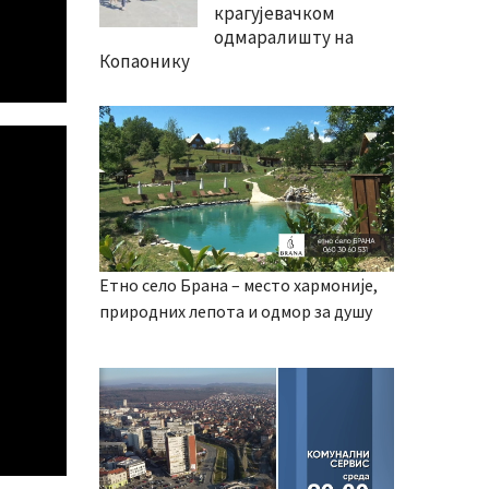
крагујевачком
одмаралишту на
Копаонику
Етно село Брана – место хармоније,
природних лепота и одмор за душу