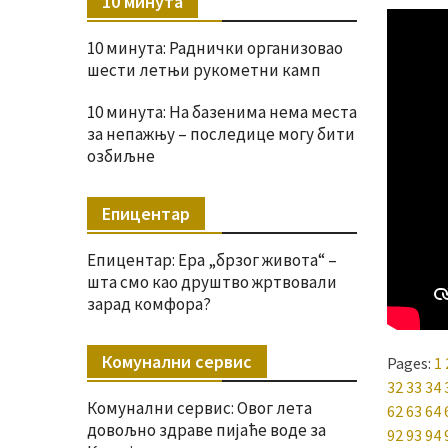
10 минута
10 минута: Раднички организовао
шести летњи рукометни камп
10 минута: На базенима нема места
за непажњу – последице могу бити
озбиљне
Епицентар
Епицентар: Ера „брзог живота“ –
шта смо као друштво жртвовали
зарад комфора?
Комунални сервис
Pages:
1
32
33
34
Комунални сервис: Овог лета
62
63
64
довољно здраве пијаће воде за
92
93
94