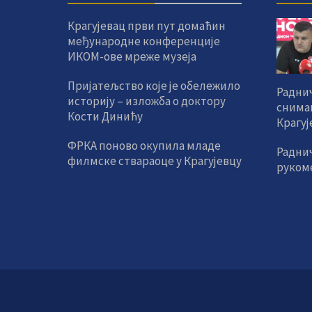
Крагујевац први пут домаћин
међународне конференције
ИКОМ-ове мреже музеја
Пријатељство које је обележило
Раднич
историју – изложба о доктору
снима
Кости Динићу
Крагуј
ФРКА поново окупила младе
Радни
филмске ствараоце у Крагујевцу
руком