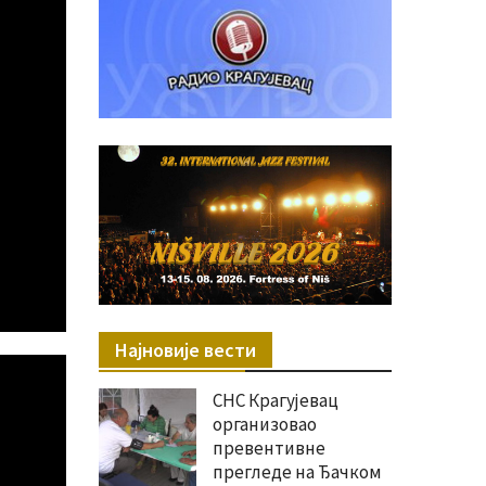
Најновије вести
СНС Крагујевац
организовао
превентивне
прегледе на Ђачком