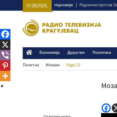
Skip
Најновије
Раднички против Зе
07.08.2026.
to
на „Чика Дачи“
content
Безбедност на куп
од одговорног пон
СНС Крагујевац орг
превентивне прегл
тргу
Крагујевац се припр
Економија
Друштво
Политика
Home
Великогоспојинске 
Почетна
Мозаик
Page 13
Моз
Отворен нови