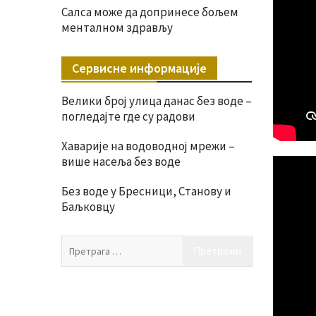
Салса може да допринесе бољем
менталном здрављу
Сервисне информације
Велики број улица данас без воде –
погледајте где су радови
Хаварије на водоводној мрежи –
више насеља без воде
Без воде у Бресници, Станову и
Баљковцу
Претрага
за: