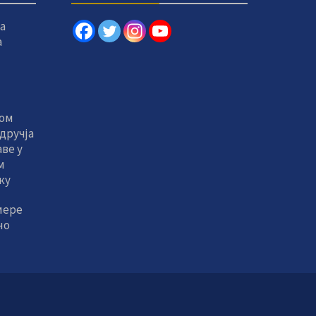
а
а
том
дручја
ве у
м
ку
мере
но