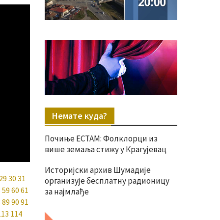
Немате куда?
Почиње ЕСТАМ: Фолклорци из
више земаља стижу у Крагујевац
Историјски архив Шумадије
29
30
31
организује бесплатну радионицу
8
59
60
61
за најмлађе
8
89
90
91
113
114