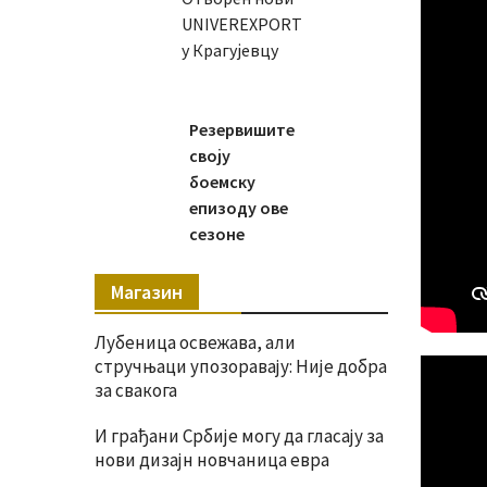
UNIVEREXPORT
у Крагујевцу
Резервишите
своју
боемску
епизоду ове
сезоне
Магазин
Лубеница освежава, али
стручњаци упозоравају: Није добра
за свакога
И грађани Србије могу да гласају за
нови дизајн новчаница евра