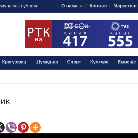
муна без публике
О нама
Контакт
Маркетинг
алиштима почиње
ашања
анизовао
еде на Ђачком
ема за 17.
Крагујевац
Шумадија
Спорт
Култура
Емисије
свечаности
аик