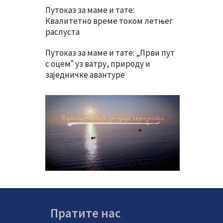
Путоказ за маме и тате:
Квалитетно време током летњег
распуста
Путоказ за маме и тате: „Први пут
с оцемˮ уз ватру, природу и
заједничке авантуре
Пратите нас