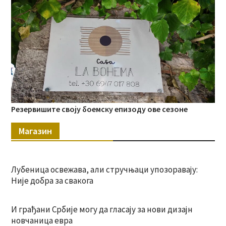
Резервишите своју боемску епизоду ове сезоне
Магазин
Лубеница освежава, али стручњаци упозоравају:
Није добра за свакога
И грађани Србије могу да гласају за нови дизајн
новчаница евра