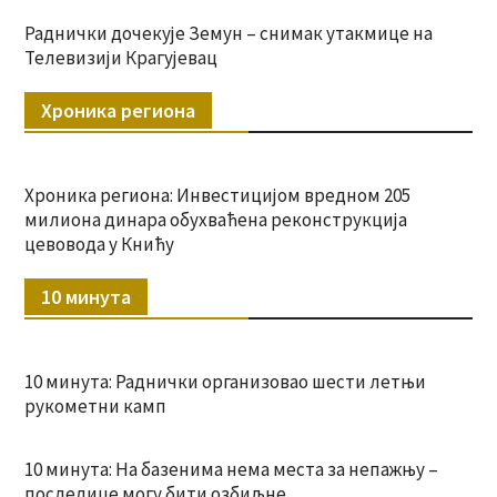
Раднички дочекује Земун – снимак утакмице на
Телевизији Крагујевац
Хроника региона
Хроника региона: Инвестицијом вредном 205
милиона динара обухваћена реконструкција
цевовода у Книћу
10 минута
10 минута: Раднички организовао шести летњи
рукометни камп
10 минута: На базенима нема места за непажњу –
последице могу бити озбиљне