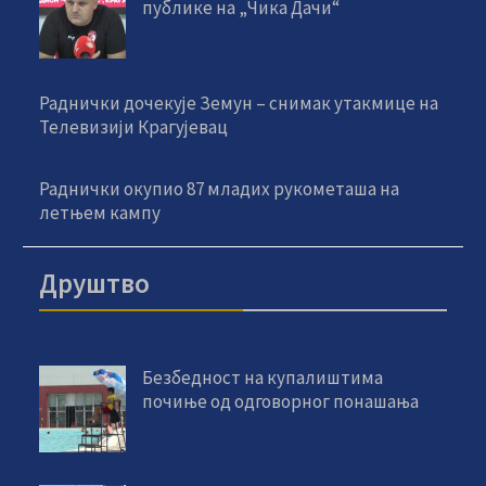
публике на „Чика Дачи“
Раднички дочекује Земун – снимак утакмице на
Телевизији Крагујевац
Раднички окупио 87 младих рукометаша на
летњем кампу
Друштво
Безбедност на купалиштима
почиње од одговорног понашања