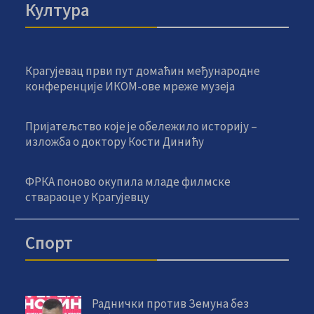
Култура
Крагујевац први пут домаћин међународне
конференције ИКОМ-ове мреже музеја
Пријатељство које је обележило историју –
изложба о доктору Кости Динићу
ФРКА поново окупила младе филмске
ствараоце у Крагујевцу
Спорт
Раднички против Земуна без