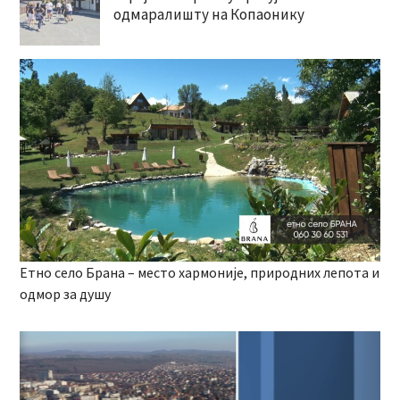
одмаралишту на Копаонику
Етно село Брана – место хармоније, природних лепота и
одмор за душу