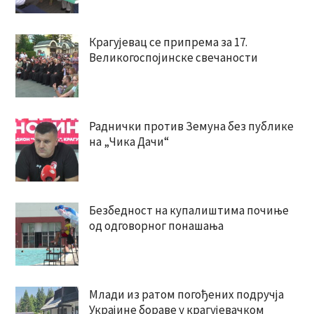
Крагујевац се припрема за 17.
Великогоспојинске свечаности
Раднички против Земуна без публике
на „Чика Дачи“
Безбедност на купалиштима почиње
од одговорног понашања
Млади из ратом погођених подручја
Украјине бораве у крагујевачком