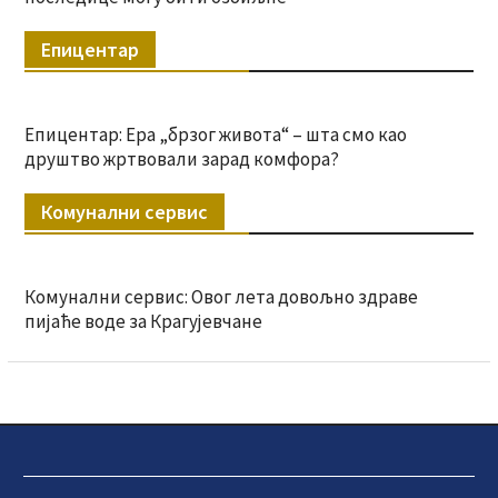
Епицентар
Епицентар: Ера „брзог живота“ – шта смо као
друштво жртвовали зарад комфора?
Комунални сервис
Комунални сервис: Овог лета довољно здраве
пијаће воде за Крагујевчане