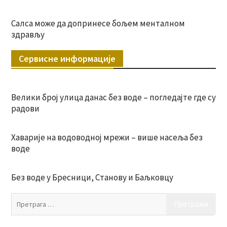
Салса може да допринесе бољем менталном
здрављу
Сервисне информације
Велики број улица данас без воде – погледајте где су
радови
Хаварије на водоводној мрежи – више насеља без
воде
Без воде у Бресници, Станову и Баљковцу
Пр
за: