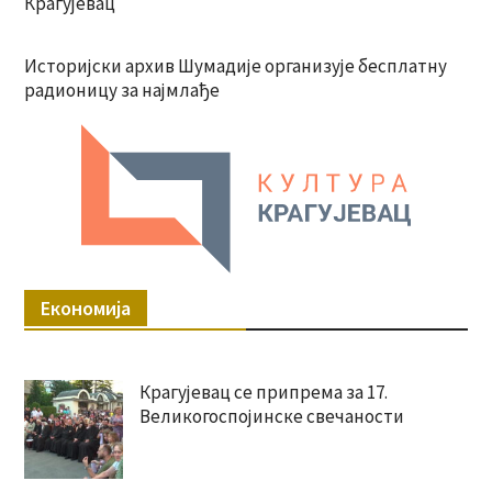
Крагујевац
Историјски архив Шумадије организује бесплатну
радионицу за најмлађе
Економија
Крагујевац се припрема за 17.
Великогоспојинске свечаности