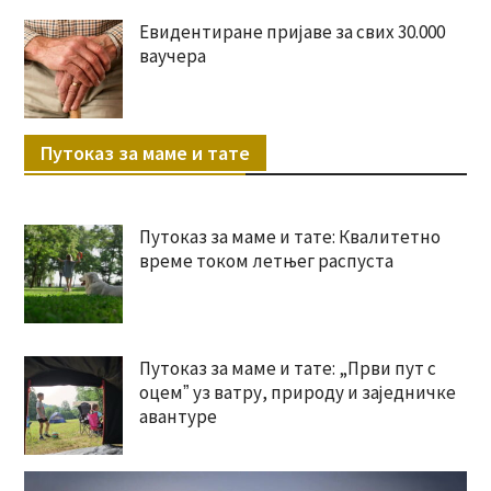
Евидентиране пријаве за свих 30.000
ваучера
Путоказ за маме и тате
Путоказ за маме и тате: Квалитетно
време током летњег распуста
Путоказ за маме и тате: „Први пут с
оцемˮ уз ватру, природу и заједничке
авантуре