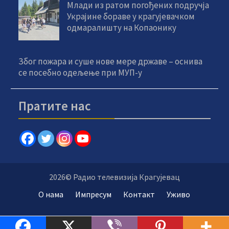
Млади из ратом погођених подручја
Украјине бораве у крагујевачком
одмаралишту на Копаонику
Због пожара и суше нове мере државе – оснива
се посебно одељење при МУП-у
Пратите нас
2026© Радио телевизија Крагујевац
О нама
Импресум
Контакт
Уживо