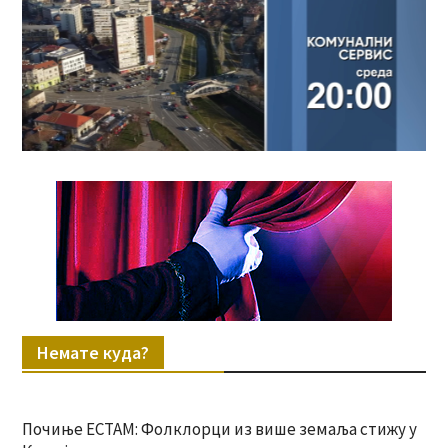
Немате куда?
Почиње ЕСТАМ: Фолклорци из више земаља стижу у