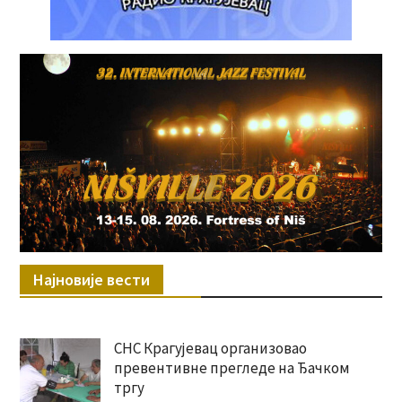
Најновије вести
СНС Крагујевац организовао
превентивне прегледе на Ђачком
тргу