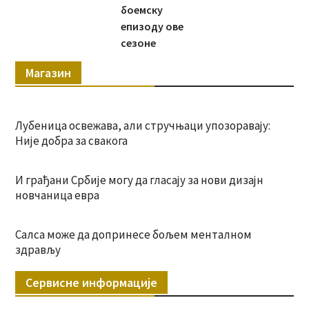
боемску
епизоду ове
сезоне
Магазин
Лубеница освежава, али стручњаци упозоравају:
Није добра за свакога
И грађани Србије могу да гласају за нови дизајн
новчаница евра
Салса може да допринесе бољем менталном
здрављу
Сервисне информације