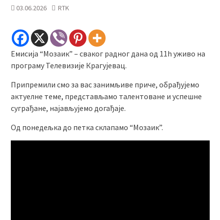
03.06.2026
RTK
Емисија “Мозаик” – сваког радног дана од 11h уживо на
програму Телевизије Крагујевац.
Припремили смо за вас занимљиве приче, обрађујемо
актуелне теме, представљамо талентоване и успешне
суграђане, најављујемо догађаје.
Од понедељка до петка склапамо “Мозаик”.