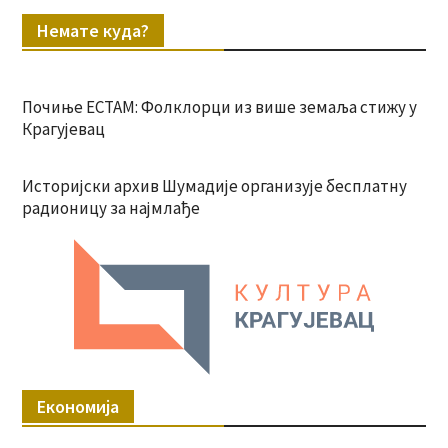
Немате куда?
Почиње ЕСТАМ: Фолклорци из више земаља стижу у
Крагујевац
Историјски архив Шумадије организује бесплатну
радионицу за најмлађе
Економија