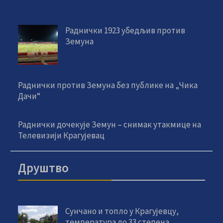
Раднички 1923 убедљив против
Земуна
Раднички против Земуна без публике на „Чика
Дачи“
Раднички дочекује Земун – снимак утакмице на
Телевизији Крагујевац
Друштво
Сунчано и топло у Крагујевцу,
температура до 33 степена