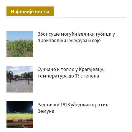
Најновије вести
Због суше могући велики губици у
производњи кукуруза и соје
Сунчано и топло у Крагујевцу,
температура до 33 степена
Раднички 1923 убедљив против
Земуна