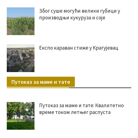
Због суше могући велики губици у
производњи кукуруза и соје
Експо караван стиже у Крагујевац
Путоказ за маме и тате
Путоказ за маме и тате: Квалитетно
време током летњег распуста