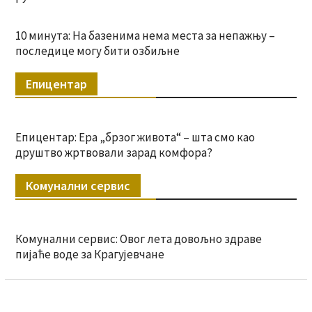
10 минута: На базенима нема места за непажњу –
последице могу бити озбиљне
Епицентар
Епицентар: Ера „брзог живота“ – шта смо као
друштво жртвовали зарад комфора?
Комунални сервис
Комунални сервис: Овог лета довољно здраве
пијаће воде за Крагујевчане