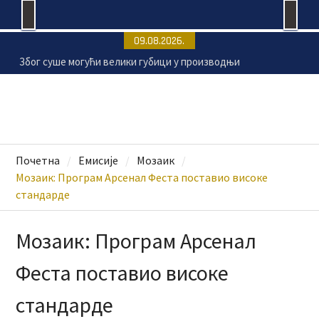
Skip
09.08.2026.
to
Због суше могући велики губици у производњи
content
кукуруза и соје
Сунчано и топло у Крагујевцу, температура до
33 степена
Раднички 1923 убедљив против Земуна
„Мењажа“ сваког викенда у Крагујевцу
Почетна
Емисије
Мозаик
Мозаик: Програм Арсенал Феста поставио високе
стандарде
Мозаик: Програм Арсенал
Феста поставио високе
стандарде