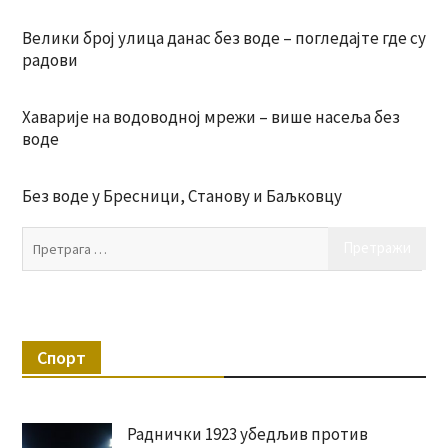
Велики број улица данас без воде – погледајте где су
радови
Хаварије на водоводној мрежи – више насеља без
воде
Без воде у Бресници, Станову и Баљковцу
Пр
за:
Спорт
Раднички 1923 убедљив против