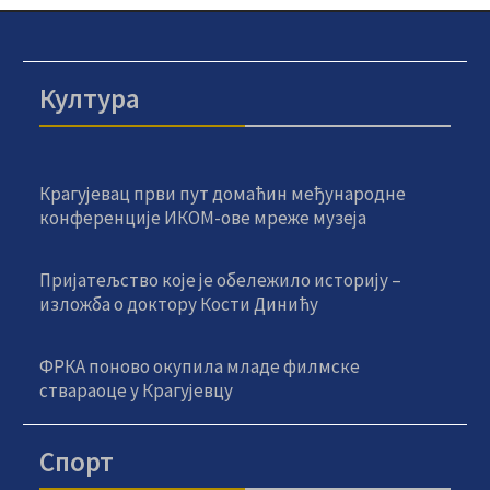
Култура
Крагујевац први пут домаћин међународне
конференције ИКОМ-ове мреже музеја
Пријатељство које је обележило историју –
изложба о доктору Кости Динићу
ФРКА поново окупила младе филмске
ствараоце у Крагујевцу
Спорт