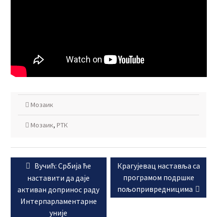
Мозаик
Мозаик
,
РТК
Кретање
Previous
Next
Вучић: Србија ће
Крагујевац наставља са
чланка
post:
post:
програмом подршке
наставити да даје
пољопривредницима
активан допринос раду
Интерпарламентарне
уније