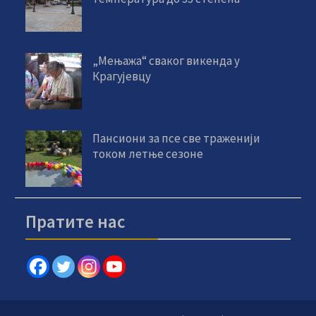
„Мењажа“ сваког викенда у
Крагујевцу
Пансиони за псе све траженији
током летње сезоне
Пратите нас