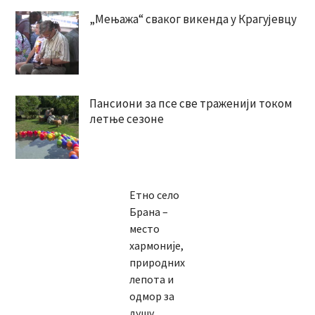
„Мењажа“ сваког викенда у Крагујевцу
Пансиони за псе све траженији током
летње сезоне
Етно село
Брана –
место
хармоније,
природних
лепота и
одмор за
душу