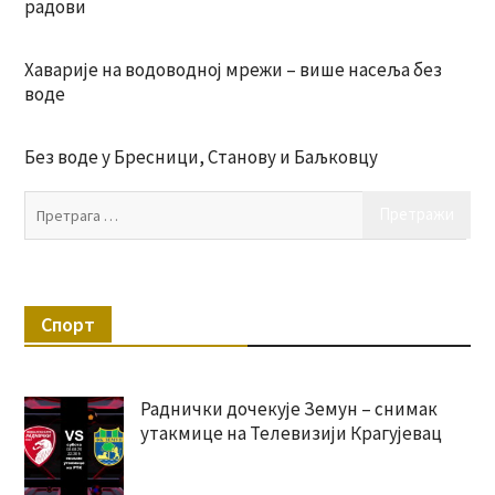
радови
Хаварије на водоводној мрежи – више насеља без
воде
Без воде у Бресници, Станову и Баљковцу
Пр
за:
Спорт
Раднички дочекује Земун – снимак
утакмице на Телевизији Крагујевац