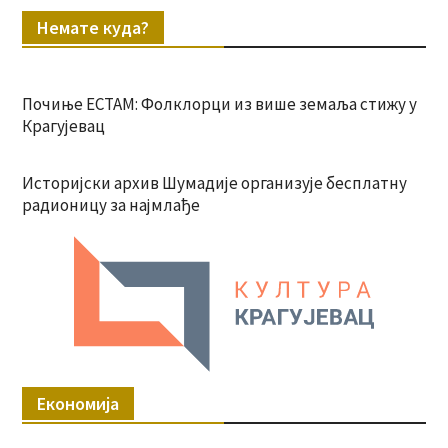
Немате куда?
Почиње ЕСТАМ: Фолклорци из више земаља стижу у
Крагујевац
Историјски архив Шумадије организује бесплатну
радионицу за најмлађе
Економија