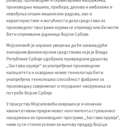
развоја, производње и сервисирања наоружања,
производње машина, прибора, делова и амбалаже и
извођења опших машинских радова, као и
карактеристике и могућности дела средстава из
производног програма којима се опремају или би могле
бити опремљене јединице Војске Србије.
Мојсиловић је изразио уверење да ће захваљујући
значајним финансијским средствима која је Влада
Републике Србије одобрила привредном друштву
„Застава оружје“ за унапређење производних
капацитета и освајање нових технологија бити
унапређена технолошка способност фабрике за
производњу савременог и поузданог наоружања за
потребе Војске Србије.
У присуству Мојсиловића извршен је и коначни
квалитативни пријем новог контингента стрељачког
наоружања из производног програма „Застава оружја“,
чиме су се стекли услови за његову предају Војсци