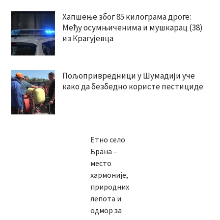
Хапшење због 85 килограма дроге:
Међу осумњиченима и мушкарац (38)
из Крагујевца
Пољопривредници у Шумадији уче
како да безбедно користе пестициде
Етно село
Брана –
место
хармоније,
природних
лепота и
одмор за