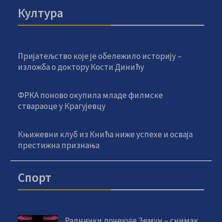
Култура
Пријатељство које је обележило историју –
изложба о доктору Кости Динићу
ФРКА поново окупила младе филмске
ствараоце у Крагујевцу
Књижевни клуб из Кнића ниже успехе и осваја
престижна признања
Спорт
Раднички дочекује Земун – снимак