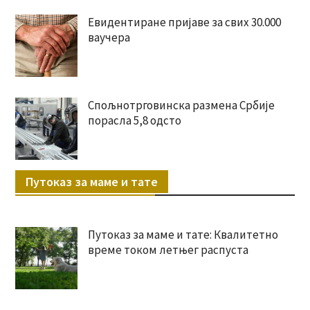
Евидентиране пријаве за свих 30.000
ваучера
Спољнотрговинска размена Србије
порасла 5,8 одсто
Путоказ за маме и тате
Путоказ за маме и тате: Квалитетно
време током летњег распуста