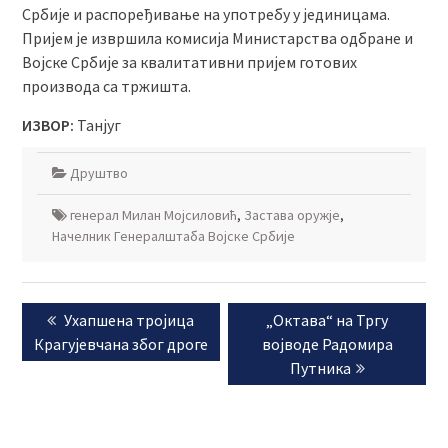
Србије и распоређивање на употребу у јединицама.
Пријем је извршила комисија Министарства одбране и
Војске Србије за квалитативни пријем готових
производа са тржишта.
ИЗВОР:
Танјуг
Друштво
генерал Милан Мојсиловић
,
Застава оружје
,
Начелник Генералштаба Војске Србије
Кретање
Previous
Next
Ухапшена тројица
„Октава“ на Тргу
чланка
post:
post:
Крагујевчана због дроге
војводе Радомира
Путника