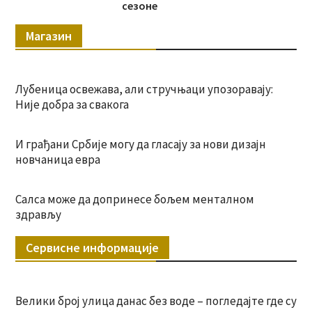
сезоне
Магазин
Лубеница освежава, али стручњаци упозоравају:
Није добра за свакога
И грађани Србије могу да гласају за нови дизајн
новчаница евра
Салса може да допринесе бољем менталном
здрављу
Сервисне информације
Велики број улица данас без воде – погледајте где су