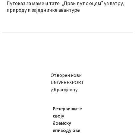
Путоказ за маме и тате: „Први пут с оцемˮ уз ватру,
природу и заједничке авантуре
Отворен нови
UNIVEREXPORT
у Крагујевцу
Резервишите
своју
боемску
епизоду ове