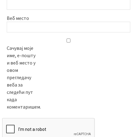
Веб место
Сачувај моје
име, е-пошту
и веб место у
овом
прегледачу
веба за
следећи пут
када
коментаришем.