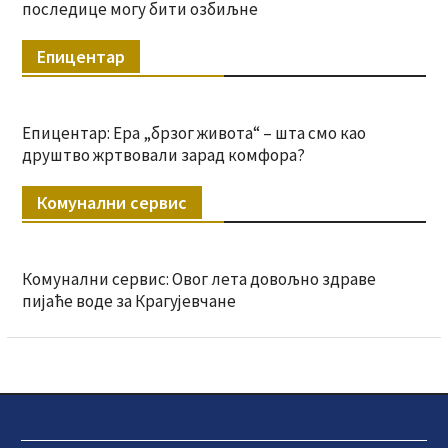
последице могу бити озбиљне
Епицентар
Епицентар: Ера „брзог живота“ – шта смо као
друштво жртвовали зарад комфора?
Комунални сервис
Комунални сервис: Овог лета довољно здраве
пијаће воде за Крагујевчане