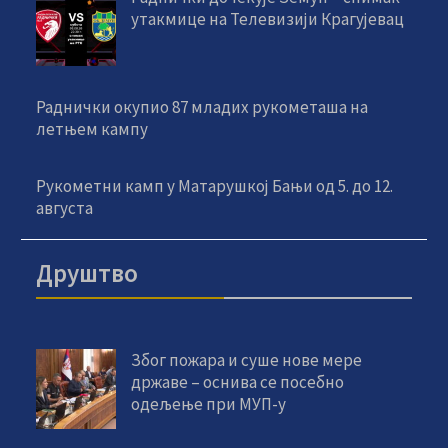
утакмице на Телевизији Крагујевац
Раднички окупио 87 младих рукометаша на
летњем кампу
Рукометни камп у Матарушкој Бањи од 5. до 12.
августа
Друштво
Због пожара и суше нове мере
државе – оснива се посебно
одељење при МУП-у