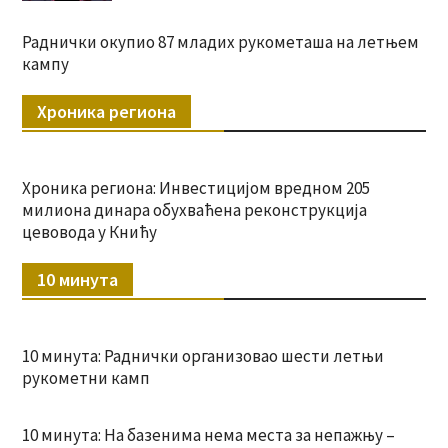
Раднички окупио 87 младих рукометаша на летњем
кампу
Хроника региона
Хроника региона: Инвестицијом вредном 205
милиона динара обухваћена реконструкција
цевовода у Книћу
10 минута
10 минута: Раднички организовао шести летњи
рукометни камп
10 минута: На базенима нема места за непажњу –