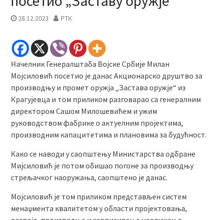
посетио „Заставу оружје“
28.12.2023
РТК
Начелник Генералштаба Војске Србије Милан
Мојсиловић посетио је данас Акционарско друштво за
производњу и промет оружја „Застава оружје“ из
Крагујевца и том приликом разговарао са генералним
директором Сашом Милошевићем и ужим
руководством фабрике о актуелним пројектима,
производним капацитетима и плановима за будућност.
Како се наводи у саопштењу Министарства одбране
Мијсиловић је потом обишао погоне за производњу
стрељачког наоружања, саопштено је данас.
Мојсиловић је том приликом представљен систем
менаџмента квалитетом у области пројектовања,