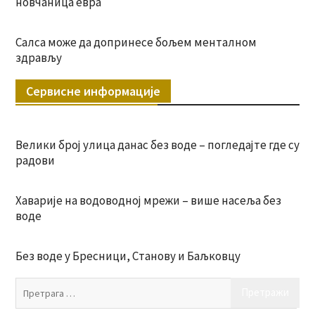
новчаница евра
Салса може да допринесе бољем менталном
здрављу
Сервисне информације
Велики број улица данас без воде – погледајте где су
радови
Хаварије на водоводној мрежи – више насеља без
воде
Без воде у Бресници, Станову и Баљковцу
Пр
за: