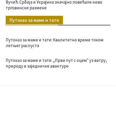
Вучић: Србија и Украјина значајно повећале ниво
трговинске размене
Путоказ за маме и тате
Путоказ за маме и тате: Квалитетно време током
летњег распуста
Путоказ за маме и тате: „Први пут с оцемˮ уз ватру,
природу и заједничке авантуре