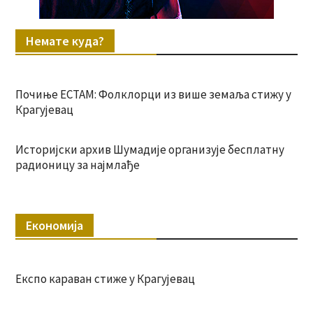
Немате куда?
Почиње ЕСТАМ: Фолклорци из више земаља стижу у
Крагујевац
Историјски архив Шумадије организује бесплатну
радионицу за најмлађе
Економија
Експо караван стиже у Крагујевац