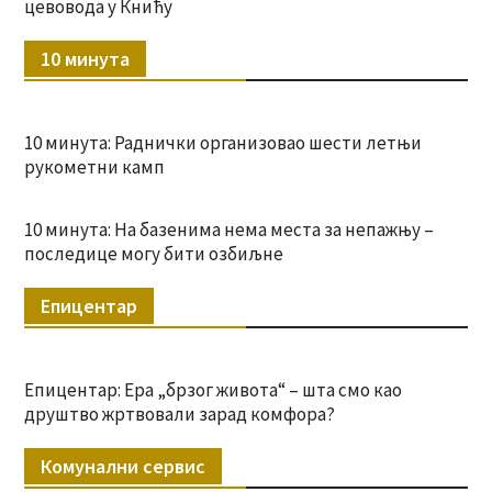
цевовода у Книћу
10 минута
10 минута: Раднички организовао шести летњи
рукометни камп
10 минута: На базенима нема места за непажњу –
последице могу бити озбиљне
Епицентар
Епицентар: Ера „брзог живота“ – шта смо као
друштво жртвовали зарад комфора?
Комунални сервис