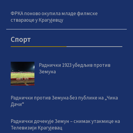
ФРКА поново окупила младе филмске
ствараоце у Крагујевцу
Спорт
Раднички 1923 убедљив против
Земуна
Раднички против Земуна без публике на „Чика
Дачи“
Раднички дочекује Земун – снимак утакмице на
Телевизији Крагујевац