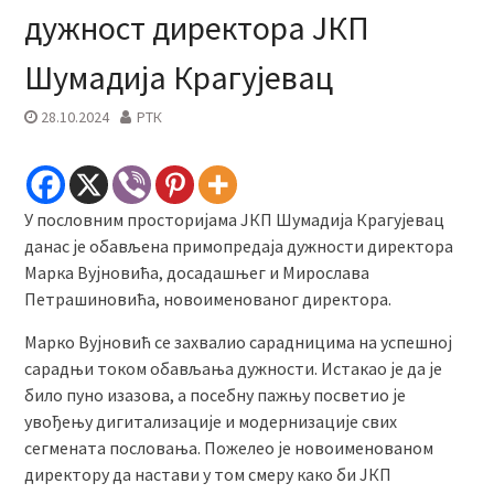
дужност директора ЈКП
Шумадија Крагујевац
28.10.2024
РТК
У пословним просторијама ЈКП Шумадија Крагујевац
данас је обављена примопредаја дужности директора
Марка Вујновића, досадашњег и Мирослава
Петрашиновића, новоименованог директора.
Марко Вујновић се захвалио сарадницима на успешној
сарадњи током обављања дужности. Истакао је да је
било пуно изазова, а посебну пажњу посветио је
увођењу дигитализације и модернизације свих
сегмената пословања. Пожелео је новоименованом
директору да настави у том смеру како би ЈКП