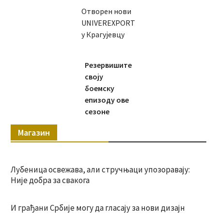
Отворен нови
UNIVEREXPORT
у Крагујевцу
Резервишите
своју
боемску
епизоду ове
сезоне
Магазин
Лубеница освежава, али стручњаци упозоравају:
Није добра за свакога
И грађани Србије могу да гласају за нови дизајн