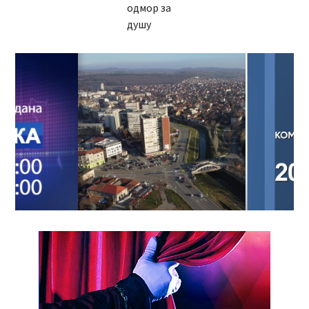
одмор за
душу