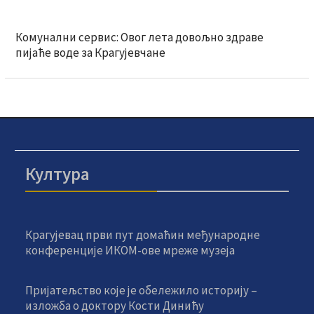
Комунални сервис: Овог лета довољно здраве
пијаће воде за Крагујевчане
Култура
Крагујевац први пут домаћин међународне
конференције ИКОМ-ове мреже музеја
Пријатељство које је обележило историју –
изложба о доктору Кости Динићу