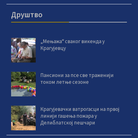
Друштво
„Мењажа“ сваког викенда у
Крагујевцу
Пансиони за псе све траженији
током летње сезоне
Крагујевачки ватрогасци на првој
линији гашења пожара у
Делиблатској пешчари