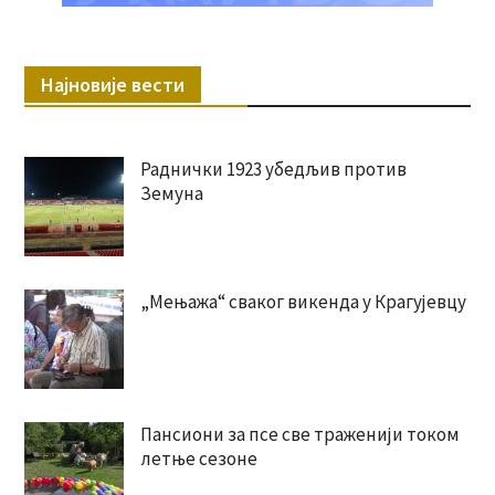
Најновије вести
Раднички 1923 убедљив против
Земуна
„Мењажа“ сваког викенда у Крагујевцу
Пансиони за псе све траженији током
летње сезоне