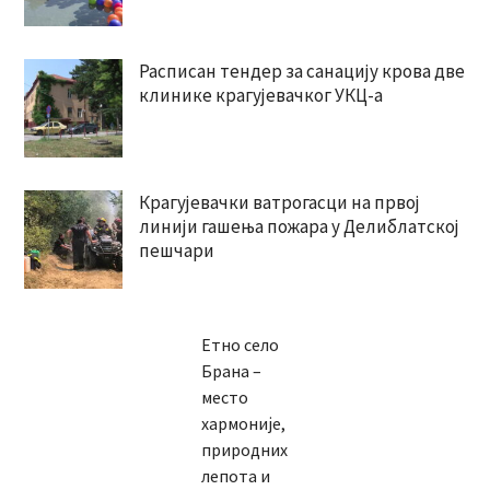
Расписан тендер за санацију крова две
клинике крагујевачког УКЦ-а
Крагујевачки ватрогасци на првој
линији гашења пожара у Делиблатској
пешчари
Етно село
Брана –
место
хармоније,
природних
лепота и