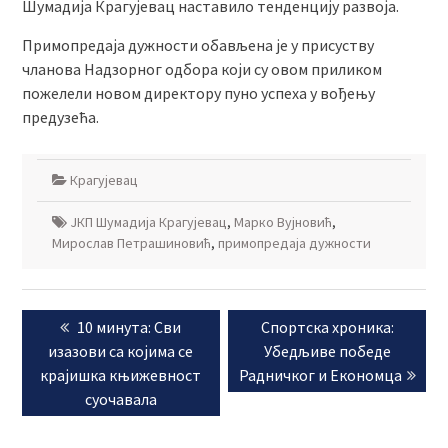
Шумадија Крагујевац наставило тенденцију развоја.
Примопредаја дужности обављена је у присуству
чланова Надзорног одбора који су овом приликом
пожелели новом директору пуно успеха у вођењу
предузећа.
Крагујевац
ЈКП Шумадија Крагујевац
,
Марко Вујновић
,
Мирослав Петрашиновић
,
примопредаја дужности
Кретање
Previous
Next
10 минута: Сви
Спортска хроника:
чланка
post:
post:
изазови са којима се
Убедљиве победе
крајишка књижевност
Радничког и Економца
суочавала