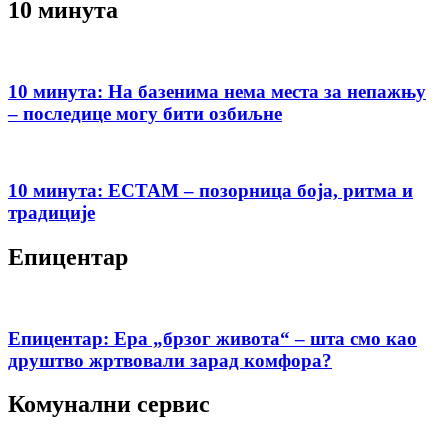
10 минута
10 минута: На базенима нема места за непажњу
– последице могу бити озбиљне
10 минута: ЕСТАМ – позорница боја, ритма и
традиције
Епицентар
Епицентар: Ера „брзог живота“ – шта смо као
друштво жртвовали зарад комфора?
Комунални сервис