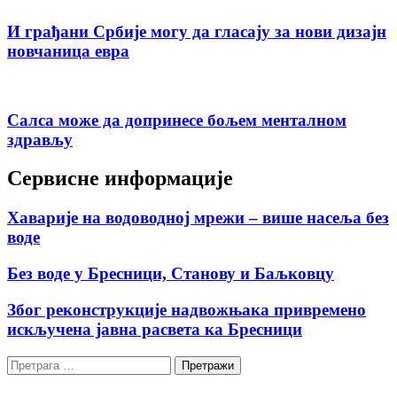
И грађани Србије могу да гласају за нови дизајн
новчаница евра
Салса може да допринесе бољем менталном
здрављу
Сервисне информације
Хаварије на водоводној мрежи – више насеља без
воде
Без воде у Бресници, Станову и Баљковцу
Због реконструкције надвожњака привремено
искључена јавна расвета ка Бресници
Претрага
за: