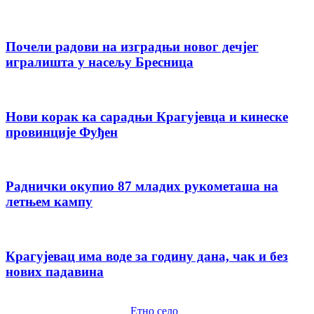
Почели радови на изградњи новог дечјег
игралишта у насељу Бресница
Нови корак ка сарадњи Крагујевца и кинеске
провинције Фуђен
Раднички окупио 87 младих рукометаша на
летњем кампу
Крагујевац има воде за годину дана, чак и без
нових падавина
Етно село