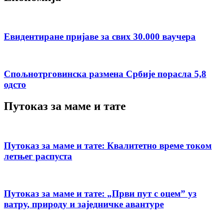
Евидентиране пријаве за свих 30.000 ваучера
Спољнотрговинска размена Србије порасла 5,8
одсто
Путоказ за маме и тате
Путоказ за маме и тате: Квалитетно време током
летњег распуста
Путоказ за маме и тате: „Први пут с оцемˮ уз
ватру, природу и заједничке авантуре