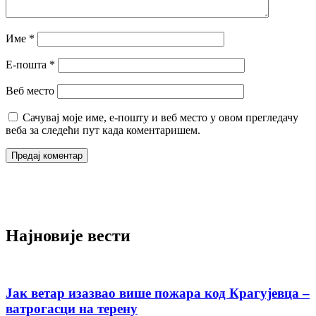
Име
*
Е-пошта
*
Веб место
Сачувај моје име, е-пошту и веб место у овом прегледачу
веба за следећи пут када коментаришем.
Најновије вести
Јак ветар изазвао више пожара код Крагујевца –
ватрогасци на терену