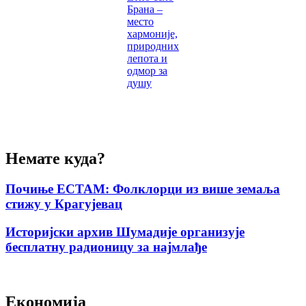
Брана –
место
хармоније,
природних
лепота и
одмор за
душу
Немате куда?
Почиње ЕСТАМ: Фолклорци из више земаља
стижу у Крагујевац
Историјски архив Шумадије организује
бесплатну радионицу за најмлађе
Економија