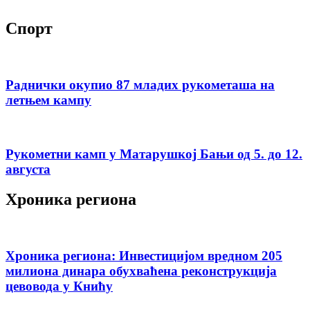
Спорт
Раднички окупио 87 младих рукометаша на
летњем кампу
Рукометни камп у Матарушкој Бањи од 5. до 12.
августа
Хроника региона
Хроника региона: Инвестицијом вредном 205
милиона динара обухваћена реконструкција
цевовода у Книћу