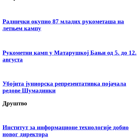
Раднички окупио 87 младих рукометаша на
летњем кампу
Рукометни камп у Матарушкој Бањи од 5. до 12.
августа
Убојита јуниорска репрезентативка појачала
редове Шумадинки
Друштво
Институт за информационе технологије добио
новог директора