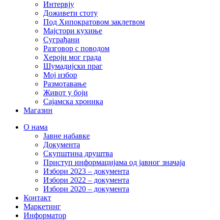
Интервју
Доживети стоту
Под Хипократовом заклетвом
Мајстори кухиње
Суграђани
Разговор с поводом
Хероји мог града
Шумадијски праг
Мој избор
Размотавање
Живот у боји
Сајамска хроника
Магазин
О нама
Јавне набавке
Документа
Скупштина друштва
Приступ информацијама од јавног значаја
Избори 2023 – документа
Избори 2022 – документа
Избори 2020 – документа
Контакт
Маркетинг
Информатор