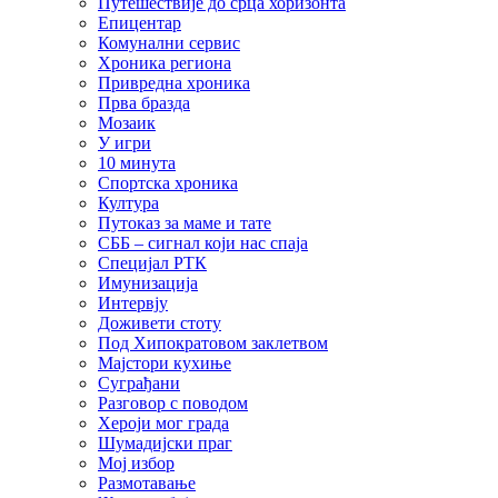
Путешествије до срца хоризонта
Епицентар
Комунални сервис
Хроника региона
Привредна хроника
Прва бразда
Мозаик
У игри
10 минута
Спортска хроника
Култура
Путоказ за маме и тате
СББ – сигнал који нас спаја
Специјал РТК
Имунизација
Интервју
Доживети стоту
Под Хипократовом заклетвом
Мајстори кухиње
Суграђани
Разговор с поводом
Хероји мог града
Шумадијски праг
Мој избор
Размотавање