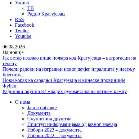
Уживо
ТВ
Радио Крагујевац
RSS
Facebook
Twitter
Youtube
06.08.2026.
Најновије
Јак ветар изазвао више пожара код Крагујевца – ватрогасци на
терену
Почели радови на изградњи новог дечјег игралишта у насељу
Бресница
Нови корак ка сарадњи Крагујевца и кинеске провинције
Фуђен
Раднички окупио 87 младих рукометаша на летњем кампу
О нама
Јавне набавке
Документа
Скупштина друштва
Приступ информацијама од јавног значаја
Избори 2023 – документа
Избори 2022 – документа