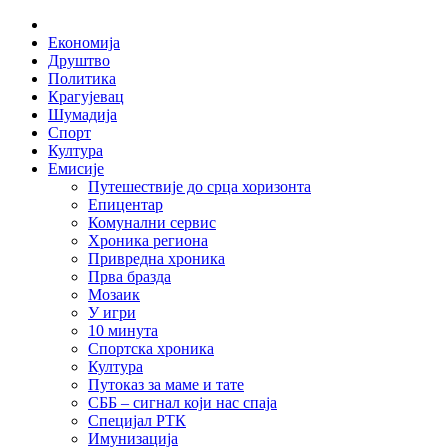
Skip
Home
to
Економија
content
Друштво
Политика
Крагујевац
Шумадија
Спорт
Култура
Емисије
Путешествије до срца хоризонта
Епицентар
Комунални сервис
Хроника региона
Привредна хроника
Прва бразда
Мозаик
У игри
10 минута
Спортска хроника
Култура
Путоказ за маме и тате
СББ – сигнал који нас спаја
Специјал РТК
Имунизација