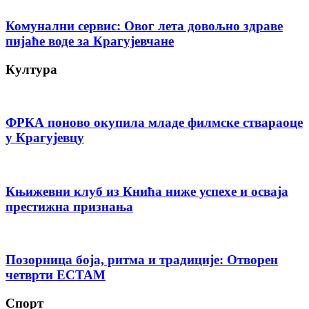
Комунални сервис: Овог лета довољно здраве
пијаће воде за Крагујевчане
Култура
ФРКА поново окупила младе филмске ствараоце
у Крагујевцу
Књижевни клуб из Кнића ниже успехе и осваја
престижна признања
Позорница боја, ритма и традиције: Отворен
четврти ЕСТАМ
Спорт