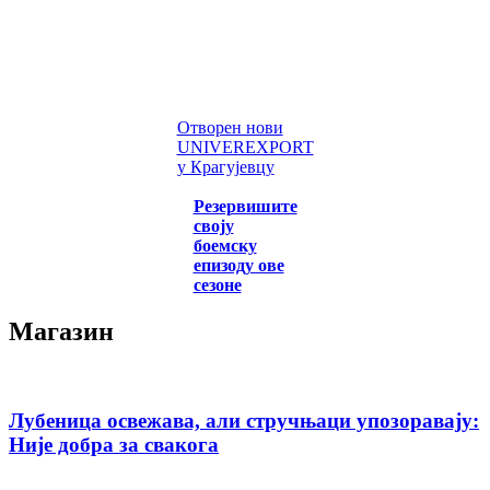
Отворен нови
UNIVEREXPORT
у Крагујевцу
Резервишите
своју
боемску
епизоду ове
сезоне
Магазин
Лубеница освежава, али стручњаци упозоравају:
Није добра за свакога