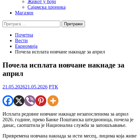
Живот у боји
Сајамска хроника
Магазин
Претрага
за:
Почетна
Вести
Економија
Почела исплата новчане накнаде за април
Почела исплата новчане накнаде за
април
21.05.2026
21.05.2026
РТК
Исплата редовне новчане накнаде незапосленима за април
2026. године, преко Банке Поштанска штедионица, почела је
данас, саопштила је Национална служба за запошљавање.
Привремена новчана накнада за исти месец, лицима која живе