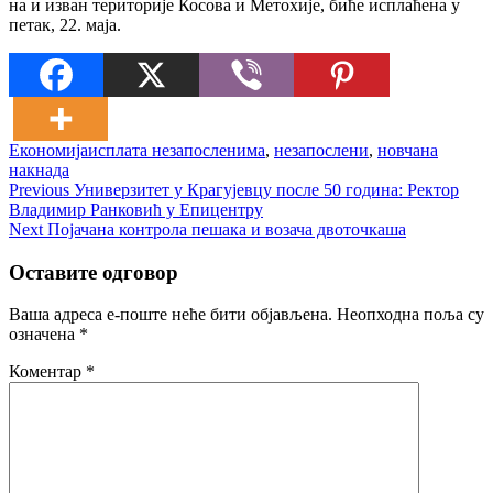
на и изван територије Косова и Метохије, биће исплаћена у
петак, 22. маја.
Економија
исплата незапосленима
,
незапослени
,
новчана
накнада
Кретање
Previous
Previous
Универзитет у Крагујевцу после 50 година: Ректор
post:
Владимир Ранковић у Епицентру
чланка
Next
Next
Појачана контрола пешака и возача двоточкаша
post:
Оставите одговор
Ваша адреса е-поште неће бити објављена.
Неопходна поља су
означена
*
Коментар
*