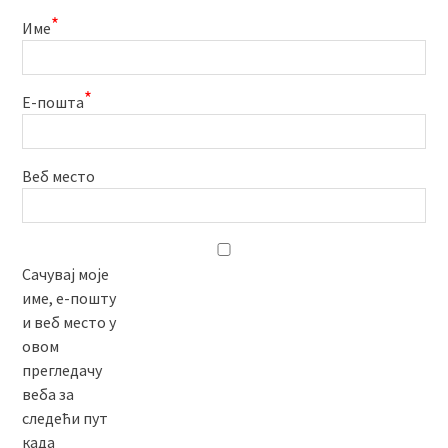
*
Име
*
Е-пошта
Веб место
Сачувај моје
име, е-пошту
и веб место у
овом
прегледачу
веба за
следећи пут
када