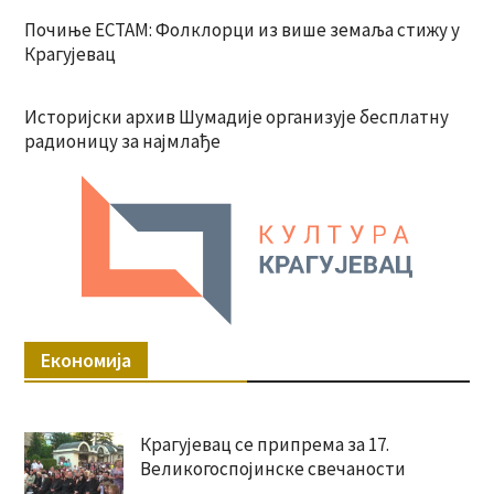
Почиње ЕСТАМ: Фолклорци из више земаља стижу у
Крагујевац
Историјски архив Шумадије организује бесплатну
радионицу за најмлађе
Економија
Крагујевац се припрема за 17.
Великогоспојинске свечаности