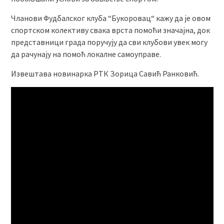
Чланови Фудбалског клуба “Букоровац“ кажу да је овом
спортском колективу свака врста помоћи значајна, док
представници града поручују да сви клубови увек могу
да рачунају на помоћ локалне самоуправе.
Извештава новинарка РТК Зорица Савић Ранковић.