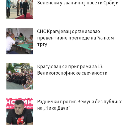
Зеленски у званичној посети Србији
СНС Крагујевац организовао
превентивне прегледе на Ђачком
тргу
Крагујевац се припрема за 17.
Великогоспојинске свечаности
Раднички против Земуна без публике
на „Чика Дачи“