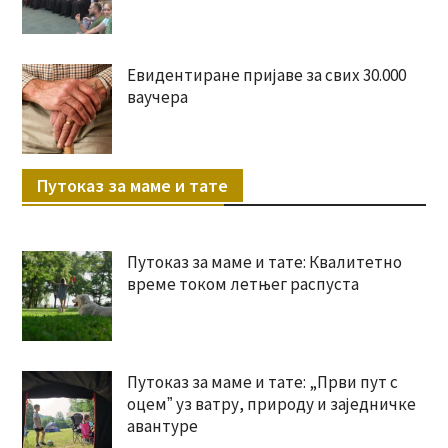
Евидентиране пријаве за свих 30.000
ваучера
Путоказ за маме и тате
Путоказ за маме и тате: Квалитетно
време током летњег распуста
Путоказ за маме и тате: „Први пут с
оцемˮ уз ватру, природу и заједничке
авантуре