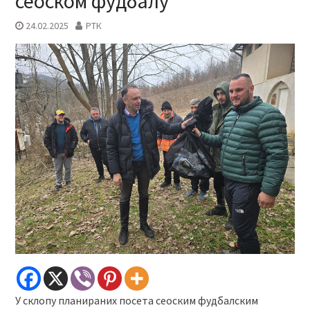
сеоском фудбалу
24.02.2025
РТК
У склопу планираних посета сеоским фудбалским