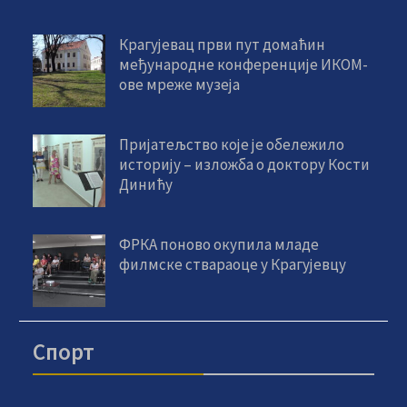
Крагујевац први пут домаћин
међународне конференције ИКОМ-
ове мреже музеја
Пријатељство које је обележило
историју – изложба о доктору Кости
Динићу
ФРКА поново окупила младе
филмске ствараоце у Крагујевцу
Спорт