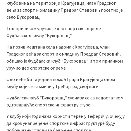
клубовима на територији Крагујевца, члан Градског
већа за спорт и омладину Предраг Стевовић посетио је
село Букоровац.
Том приликом уручио је део спортске опреме
Фудбалском клубу “Букоровац“.
На позив мештана села надомак Крагујевца, члан
Градског већа за спорт и омладину Предраг Стевовић,
обишао је Фудбалски клуб “Букоровац“ и том приликом
уручио део спортске опреме.
Ово неће бити једина помоћ Града Крагујевца овом
клубу који се такмичи у Трећој градској лиги.
Фудбалски клуб “Букоровац“ суочава се са недостатком
одговарајуће спортске инфраструктуре.
У клубу који годинама користи терен у Теферичу, очекују
да кроз унапређење спортске инфраструктуре буду
побољшани услови за бављење спортом.