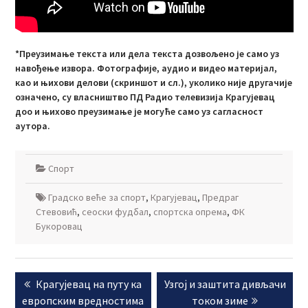
*Преузимање текста или дела текста дозвољено је само уз
навођење извора. Фотографије, аудио и видео материјал,
као и њихови делови (скриншот и сл.), уколико није другачије
означено, су власништво ПД Радио телевизија Крагујевац
доо и њихово преузимање је могуће само уз сагласност
аутора.
Спорт
Градско веће за спорт
,
Крагујевац
,
Предраг
Стевовић
,
сеоски фудбал
,
спортска опрема
,
ФК
Букоровац
Кретање
Previous
Next
Крагујевац на путу ка
Узгој и заштита дивљачи
чланка
post:
post:
европским вредностима
током зиме