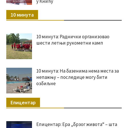
у Книћу
10 минута
10 минута: Раднички организовао
шести летњи рукометни камп
10 минута: На базенима нема места за
непажњу – последице могу бити
озбиљне
Епицентар
Епицентар: Ера „брзог живота“ – шта