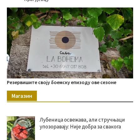
Резервишите своју боемску епизоду ове сезоне
Магазин
Лубеница освежава, али стручњаци
упозоравају: Није добра за свакога