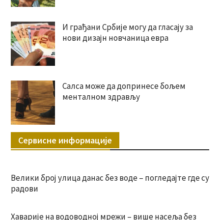
И грађани Србије могу да гласају за
нови дизајн новчаница евра
Салса може да допринесе бољем
менталном здрављу
Сервисне информације
Велики број улица данас без воде – погледајте где су
радови
Хаварије на водоводној мрежи – више насеља без