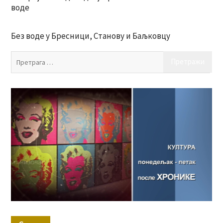
воде
Без воде у Бресници, Станову и Баљковцу
Пр
за: