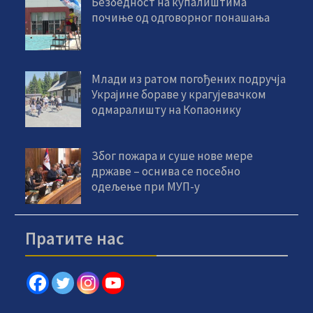
Безбедност на купалиштима
почиње од одговорног понашања
Млади из ратом погођених подручја
Украјине бораве у крагујевачком
одмаралишту на Копаонику
Због пожара и суше нове мере
државе – оснива се посебно
одељење при МУП-у
Пратите нас