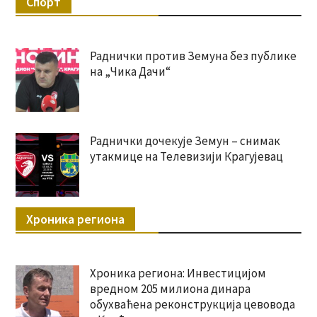
Спорт
Раднички против Земуна без публике
на „Чика Дачи“
Раднички дочекује Земун – снимак
утакмице на Телевизији Крагујевац
Хроника региона
Хроника региона: Инвестицијом
вредном 205 милиона динара
обухваћена реконструкција цевовода