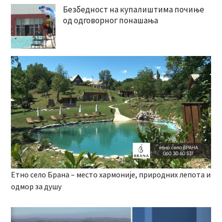
Безбедност на купалиштима почиње
од одговорног понашања
Етно село Брана – место хармоније, природних лепота и
одмор за душу