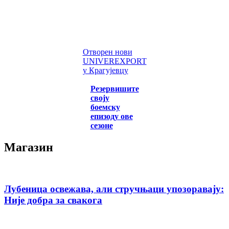
Отворен нови
UNIVEREXPORT
у Крагујевцу
Резервишите
своју
боемску
епизоду ове
сезоне
Магазин
Лубеница освежава, али стручњаци упозоравају:
Није добра за свакога