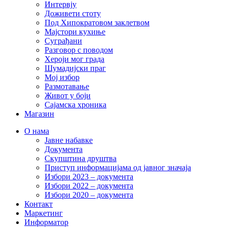
Интервју
Доживети стоту
Под Хипократовом заклетвом
Мајстори кухиње
Суграђани
Разговор с поводом
Хероји мог града
Шумадијски праг
Мој избор
Размотавање
Живот у боји
Сајамска хроника
Магазин
О нама
Јавне набавке
Документа
Скупштина друштва
Приступ информацијама од јавног значаја
Избори 2023 – документа
Избори 2022 – документа
Избори 2020 – документа
Контакт
Маркетинг
Информатор