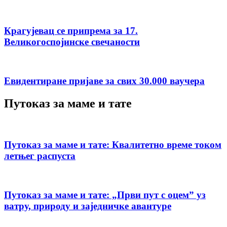
Крагујевац се припрема за 17.
Великогоспојинске свечаности
Евидентиране пријаве за свих 30.000 ваучера
Путоказ за маме и тате
Путоказ за маме и тате: Квалитетно време током
летњег распуста
Путоказ за маме и тате: „Први пут с оцемˮ уз
ватру, природу и заједничке авантуре