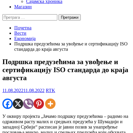
Сајамска хроника
Магазин
Претрага
за:
Почетна
Вести
Економија
Подршка предузећима за увођење и сертификацију ISO
стандарда до краја августа
Подршка предузећима за увођење и
сертификацију ISO стандарда до краја
августа
11.08.2022
11.08.2022
RTK
У оквиру пројекта „Јачамо подршку предузећима – радимо на
одрживом расту малих и средњих предузећа у Шумадији и
западној Србији“ расписан је јавни позив за унапређење
пословања микро, малих и средњих предузећа који обухвата