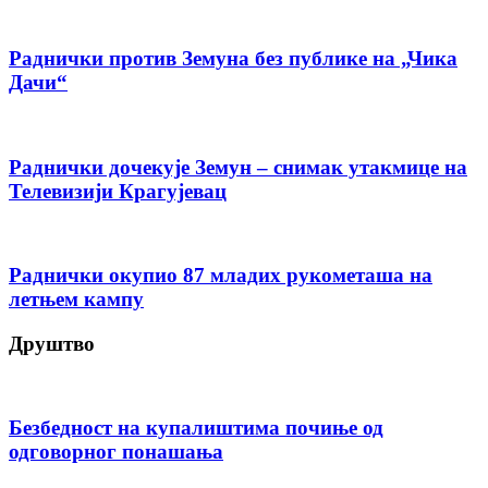
Раднички против Земуна без публике на „Чика
Дачи“
Раднички дочекује Земун – снимак утакмице на
Телевизији Крагујевац
Раднички окупио 87 младих рукометаша на
летњем кампу
Друштво
Безбедност на купалиштима почиње од
одговорног понашања