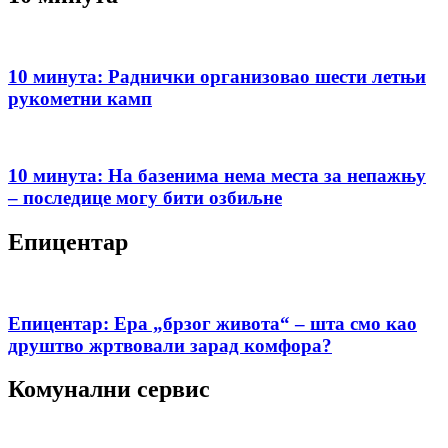
10 минута: Раднички организовао шести летњи
рукометни камп
10 минута: На базенима нема места за непажњу
– последице могу бити озбиљне
Епицентар
Епицентар: Ера „брзог живота“ – шта смо као
друштво жртвовали зарад комфора?
Комунални сервис