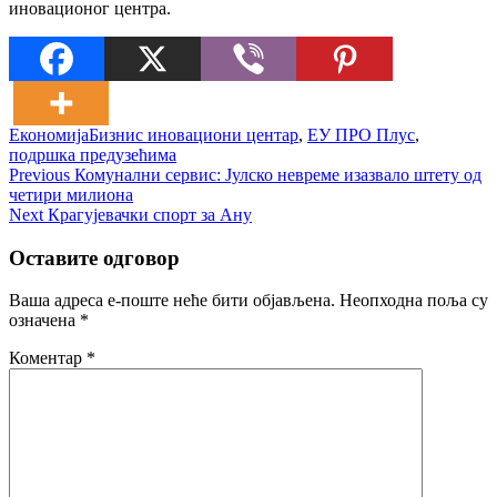
иновационог центра.
Економија
Бизнис иновациони центар
,
ЕУ ПРО Плус
,
подршка предузећима
Кретање
Previous
Previous
Комунални сервис: Јулско невреме изазвало штету од
post:
четири милиона
чланка
Next
Next
Крагујевачки спорт за Ану
post:
Оставите одговор
Ваша адреса е-поште неће бити објављена.
Неопходна поља су
означена
*
Коментар
*