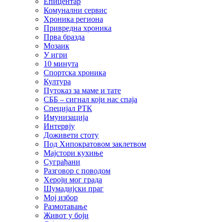
Епицентар
Комунални сервис
Хроника региона
Привредна хроника
Прва бразда
Мозаик
У игри
10 минута
Спортска хроника
Култура
Путоказ за маме и тате
СББ – сигнал који нас спаја
Специјал РТК
Имунизација
Интервју
Доживети стоту
Под Хипократовом заклетвом
Мајстори кухиње
Суграђани
Разговор с поводом
Хероји мог града
Шумадијски праг
Мој избор
Размотавање
Живот у боји