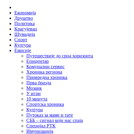
Skip
Home
to
Економија
content
Друштво
Политика
Крагујевац
Шумадија
Спорт
Култура
Емисије
Путешествије до срца хоризонта
Епицентар
Комунални сервис
Хроника региона
Привредна хроника
Прва бразда
Мозаик
У игри
10 минута
Спортска хроника
Култура
Путоказ за маме и тате
СББ – сигнал који нас спаја
Специјал РТК
Имунизација