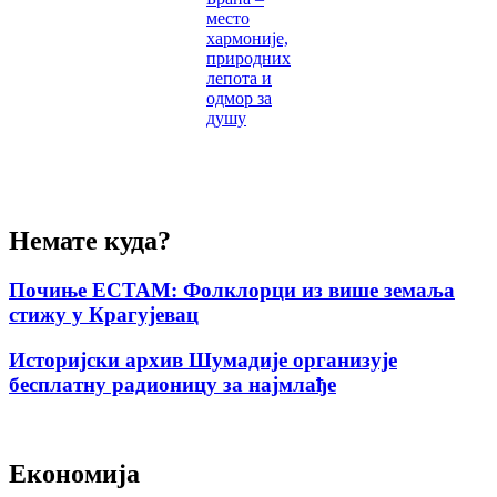
место
хармоније,
природних
лепота и
одмор за
душу
Немате куда?
Почиње ЕСТАМ: Фолклорци из више земаља
стижу у Крагујевац
Историјски архив Шумадије организује
бесплатну радионицу за најмлађе
Економија