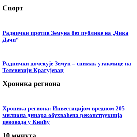
Спорт
Раднички против Земуна без публике на „Чика
Дачи“
Раднички дочекује Земун – снимак утакмице на
Телевизији Крагујевац
Хроника региона
Хроника региона: Инвестицијом вредном 205
милиона динара обухваћена реконструкција
цевовода у Книћу
10 минута