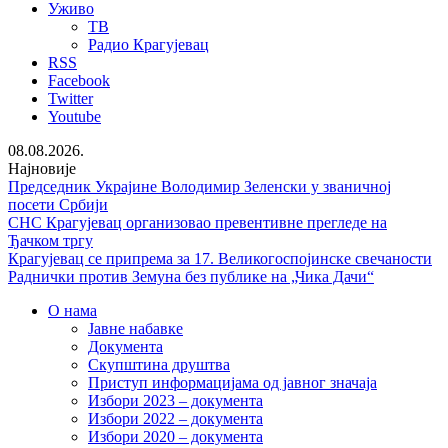
Уживо
ТВ
Радио Крагујевац
RSS
Facebook
Twitter
Youtube
08.08.2026.
Најновије
Председник Украјине Володимир Зеленски у званичној
посети Србији
СНС Крагујевац организовао превентивне прегледе на
Ђачком тргу
Крагујевац се припрема за 17. Великогоспојинске свечаности
Раднички против Земуна без публике на „Чика Дачи“
О нама
Јавне набавке
Документа
Скупштина друштва
Приступ информацијама од јавног значаја
Избори 2023 – документа
Избори 2022 – документа
Избори 2020 – документа