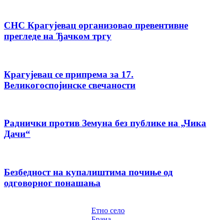
СНС Крагујевац организовао превентивне
прегледе на Ђачком тргу
Крагујевац се припрема за 17.
Великогоспојинске свечаности
Раднички против Земуна без публике на „Чика
Дачи“
Безбедност на купалиштима почиње од
одговорног понашања
Етно село
Брана –