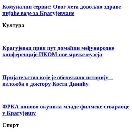
Комунални сервис: Овог лета довољно здраве
пијаће воде за Крагујевчане
Култура
Крагујевац први пут домаћин међународне
конференције ИКОМ-ове мреже музеја
Пријатељство које је обележило историју –
изложба о доктору Кости Динићу
ФРКА поново окупила младе филмске ствараоце
у Крагујевцу
Спорт