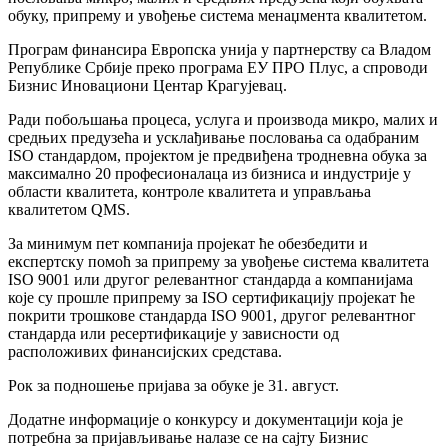
обуку, припрему и увођење система менаџмента квалитетом.
Програм финансира Европска унија у партнерству са Владом
Републике Србије преко програма ЕУ ПРО Плус, а спроводи
Бизнис Иновациони Центар Крагујевац.
Ради побољшања процеса, услуга и производа микро, малих и
средњих предузећа и усклађивање пословања са одабраним
ISO стандардом, пројектом је предвиђена тродневна обука за
максимално 20 професионалаца из бизниса и индустрије у
области квалитета, контроле квалитета и управљања
квалитетом QMS.
За минимум пет компанија пројекат ће обезбедити и
експертску помоћ за припрему за увођење система квалитета
ISO 9001 или другог релевантног стандарда а компанијама
које су прошле припрему за ISO сертификацију пројекат ће
покрити трошкове стандарда ISO 9001, другог релевантног
стандарда или ресертификације у зависности од
расположивих финансијских средстава.
Рок за подношење пријава за обуке је 31. август.
Додатне информације о конкурсу и документацији која је
потребна за пријављивање налазе се на сајту Бизнис