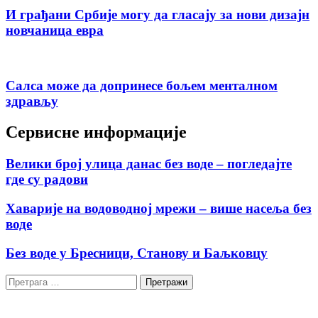
И грађани Србије могу да гласају за нови дизајн
новчаница евра
Салса може да допринесе бољем менталном
здрављу
Сервисне информације
Велики број улица данас без воде – погледајте
где су радови
Хаварије на водоводној мрежи – више насеља без
воде
Без воде у Бресници, Станову и Баљковцу
Претрага
за: