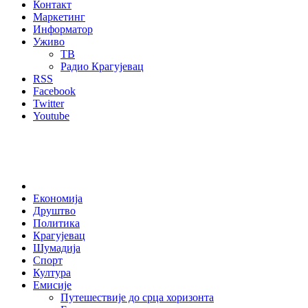
Контакт
Маркетинг
Информатор
Уживо
ТВ
Радио Крагујевац
RSS
Facebook
Twitter
Youtube
Home
Економија
Друштво
Политика
Крагујевац
Шумадија
Спорт
Култура
Емисије
Путешествије до срца хоризонта