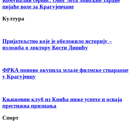
Комунални сервис: Овог лета довољно здраве
пијаће воде за Крагујевчане
Култура
Пријатељство које је обележило историју –
изложба о доктору Кости Динићу
ФРКА поново окупила младе филмске ствараоце
у Крагујевцу
Књижевни клуб из Кнића ниже успехе и осваја
престижна признања
Спорт