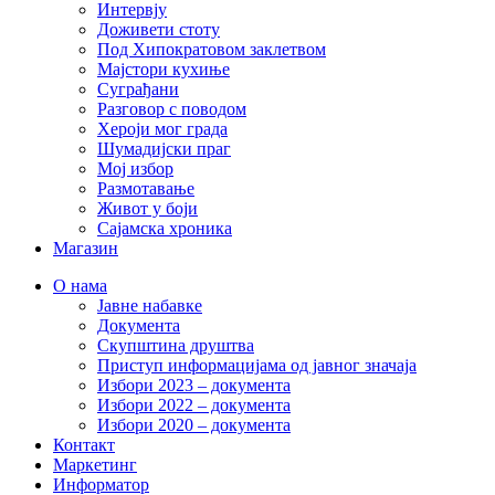
Интервју
Доживети стоту
Под Хипократовом заклетвом
Мајстори кухиње
Суграђани
Разговор с поводом
Хероји мог града
Шумадијски праг
Мој избор
Размотавање
Живот у боји
Сајамска хроника
Магазин
О нама
Јавне набавке
Документа
Скупштина друштва
Приступ информацијама од јавног значаја
Избори 2023 – документа
Избори 2022 – документа
Избори 2020 – документа
Контакт
Маркетинг
Информатор