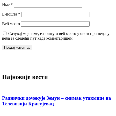
Име
*
Е-пошта
*
Веб место
Сачувај моје име, е-пошту и веб место у овом прегледачу
веба за следећи пут када коментаришем.
Најновије вести
Раднички дочекује Земун – снимак утакмице на
Телевизији Крагујевац