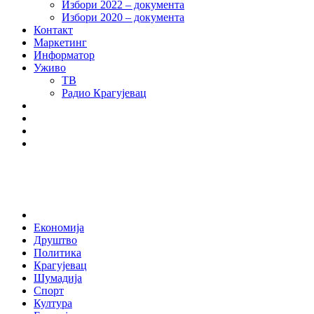
Избори 2022 – документа
Избори 2020 – документа
Контакт
Маркетинг
Информатор
Уживо
ТВ
Радио Крагујевац
RSS
Facebook
Twitter
Youtube
Home
Економија
Друштво
Политика
Крагујевац
Шумадија
Спорт
Култура