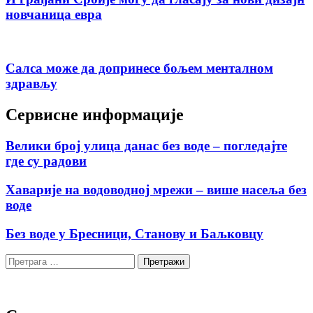
новчаница евра
Салса може да допринесе бољем менталном
здрављу
Сервисне информације
Велики број улица данас без воде – погледајте
где су радови
Хаварије на водоводној мрежи – више насеља без
воде
Без воде у Бресници, Станову и Баљковцу
Претрага
за: