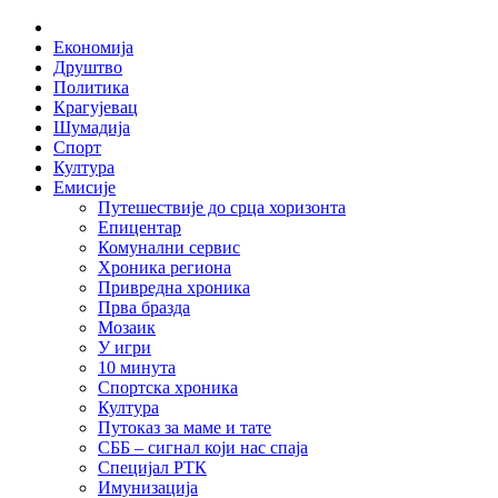
Skip
Home
to
Економија
content
Друштво
Политика
Крагујевац
Шумадија
Спорт
Култура
Емисије
Путешествије до срца хоризонта
Епицентар
Комунални сервис
Хроника региона
Привредна хроника
Прва бразда
Мозаик
У игри
10 минута
Спортска хроника
Култура
Путоказ за маме и тате
СББ – сигнал који нас спаја
Специјал РТК
Имунизација