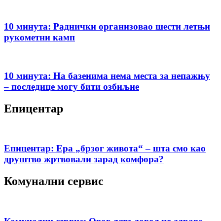
10 минута: Раднички организовао шести летњи
рукометни камп
10 минута: На базенима нема места за непажњу
– последице могу бити озбиљне
Епицентар
Епицентар: Ера „брзог живота“ – шта смо као
друштво жртвовали зарад комфора?
Комунални сервис