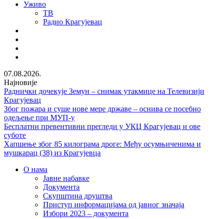
Уживо
ТВ
Радио Крагујевац
RSS
Facebook
Twitter
Youtube
07.08.2026.
Најновије
Раднички дочекује Земун – снимак утакмице на Телевизији
Крагујевац
Због пожара и суше нове мере државе – оснива се посебно
одељење при МУП-у
Бесплатни превентивни прегледи у УКЦ Крагујевац и ове
суботе
Хапшење због 85 килограма дроге: Међу осумњиченима и
мушкарац (38) из Крагујевца
О нама
Јавне набавке
Документа
Скупштина друштва
Приступ информацијама од јавног значаја
Избори 2023 – документа