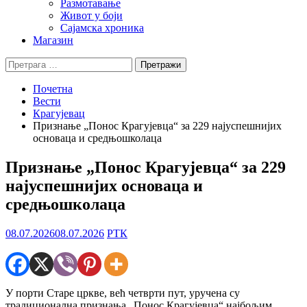
Размотавање
Живот у боји
Сајамска хроника
Магазин
Претрага
за:
Почетна
Вести
Крагујевац
Признање „Понос Крагујевца“ за 229 најуспешнијих
основаца и средњошколаца
Признање „Понос Крагујевца“ за 229
најуспешнијих основаца и
средњошколаца
08.07.2026
08.07.2026
РТК
У порти Старе цркве, већ четврти пут, уручена су
традиционална признања „Понос Крагујевца“ најбољим