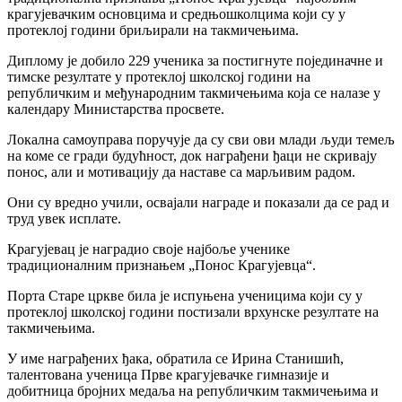
крагујевачким основцима и средњошколцима који су у
протеклој години бриљирали на такмичењима.
Диплому је добило 229 ученика за постигнуте појединачне и
тимске резултате у протеклој школској години на
републичким и међународним такмичењима која се налазе у
календару Министарства просвете.
Локална самоуправа поручује да су сви ови млади људи темељ
на коме се гради будућност, док награђени ђаци не скривају
понос, али и мотивацију да наставе са марљивим радом.
Они су вредно учили, освајали награде и показали да се рад и
труд увек исплате.
Крагујевац је наградио своје најбоље ученике
традиционалним признањем „Понос Крагујевца“.
Порта Старе цркве била је испуњена ученицима који су у
протеклој школској години постизали врхунске резултате на
такмичењима.
У име награђених ђака, обратила се Ирина Станишић,
талентована ученица Прве крагујевачке гимназије и
добитница бројних медаља на републичким такмичењима и