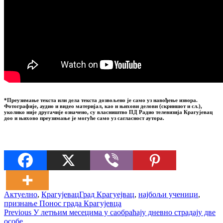
*Преузимање текста или дела текста дозвољено је само уз навођење извора.
Фотографије, аудио и видео материјал, као и њихови делови (скриншот и сл.),
уколико није другачије означено, су власништво ПД Радио телевизија Крагујевац
доо и њихово преузимање је могуће само уз сагласност аутора.
Актуелно
,
Крагујевац
Град Крагуејвац
,
најбољи ученици
,
признање Понос града Крагујевца
Кретање
Previous
Previous
У летњим месецима у саобраћају дневно страдају две
post:
особе