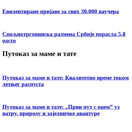
Евидентиране пријаве за свих 30.000 ваучера
Спољнотрговинска размена Србије порасла 5,8
одсто
Путоказ за маме и тате
Путоказ за маме и тате: Квалитетно време током
летњег распуста
Путоказ за маме и тате: „Први пут с оцемˮ уз
ватру, природу и заједничке авантуре