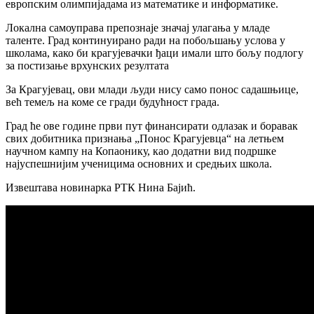
европским олимпијадама из математике и информатике.
Локална самоуправа препознаје значај улагања у младе
таленте. Град континуирано ради на побољшању услова у
школама, како би крагујевачки ђаци имали што бољу подлогу
за постизање врхунских резултата
За Крагујевац, ови млади људи нису само понoс садашњице,
већ темељ на коме се гради будућност града.
Град ће ове године први пут финансирати одлазак и боравак
свих добитника признања „Понос Крагујевца“ на летњем
научном кампу на Копаонику, као додатни вид подршке
најуспешнијим ученицима основних и средњих школа.
Извештава новинарка РТК Нина Бајић.