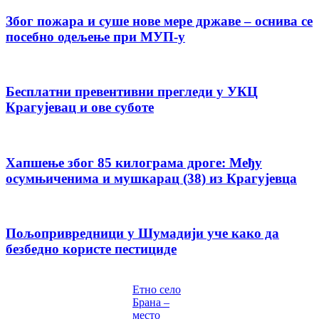
Због пожара и суше нове мере државе – оснива се
посебно одељење при МУП-у
Бесплатни превентивни прегледи у УКЦ
Крагујевац и ове суботе
Хапшење због 85 килограма дроге: Међу
осумњиченима и мушкарац (38) из Крагујевца
Пољопривредници у Шумадији уче како да
безбедно користе пестициде
Етно село
Брана –
место