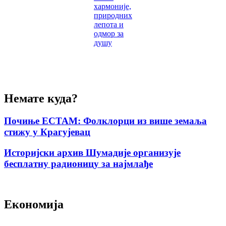
хармоније,
природних
лепота и
одмор за
душу
Немате куда?
Почиње ЕСТАМ: Фолклорци из више земаља
стижу у Крагујевац
Историјски архив Шумадије организује
бесплатну радионицу за најмлађе
Економија