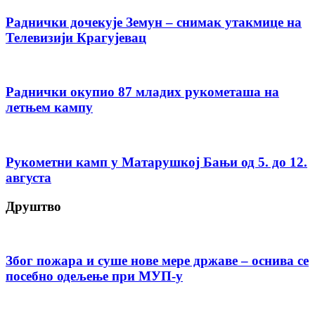
Раднички дочекује Земун – снимак утакмице на
Телевизији Крагујевац
Раднички окупио 87 младих рукометаша на
летњем кампу
Рукометни камп у Матарушкој Бањи од 5. до 12.
августа
Друштво
Због пожара и суше нове мере државе – оснива се
посебно одељење при МУП-у