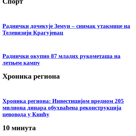
Спорт
Раднички дочекује Земун – снимак утакмице на
Телевизији Крагујевац
Раднички окупио 87 младих рукометаша на
летњем кампу
Хроника региона
Хроника региона: Инвестицијом вредном 205
милиона динара обухваћена реконструкција
цевовода у Книћу
10 минута