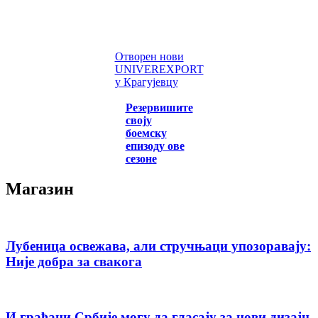
Отворен нови
UNIVEREXPORT
у Крагујевцу
Резервишите
своју
боемску
епизоду ове
сезоне
Магазин
Лубеница освежава, али стручњаци упозоравају:
Није добра за свакога
И грађани Србије могу да гласају за нови дизајн