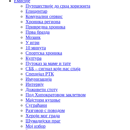
Емисије
Путешествије до срца хоризонта
Епицентар
Комунални сервис
Хроника региона
Привредна хроника
Прва бразда
Мозаик
У игри
10 минута
Спортска хроника
Култура
Путоказ за маме и тате
СББ – сигнал који нас спаја
Специјал РТК
Имунизација
Интервју
Доживети стоту
Под Хипократовом заклетвом
Мајстори кухиње
Суграђани
Разговор с поводом
Хероји мог града
Шумадијски праг
Мој избор