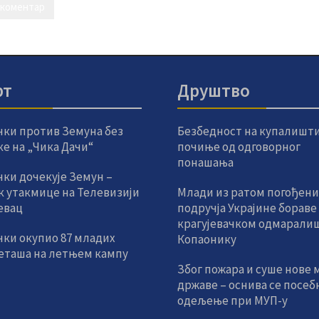
рт
Друштво
чки против Земуна без
Безбедност на купалишт
е на „Чика Дачи“
почиње од одговорног
понашања
ки дочекује Земун –
к утакмице на Телевизији
Млади из ратом погођени
евац
подручја Украјине бораве
крагујевачком одмаралиш
чки окупио 87 младих
Копаонику
еташа на летњем кампу
Због пожара и суше нове 
државе – оснива се посеб
одељење при МУП-у