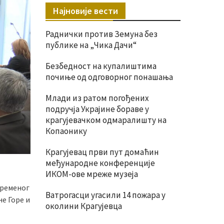
Најновије вести
Раднички против Земуна без
публике на „Чика Дачи“
Безбедност на купалиштима
почиње од одговорног понашања
Млади из ратом погођених
подручја Украјине бораве у
крагујевачком одмаралишту на
Копаонику
Крагујевац први пут домаћин
међународне конференције
ИКОМ-ове мреже музеја
временог
Ватрогасци угасили 14 пожара у
не Горе и
околини Крагујевца