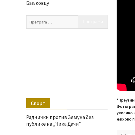
Баљковцу
Претрага
за:
*Преузим
Спорт
Фотограф
уколико 
Раднички против Земуна без
њихово п
публике на „Чика Дачи“