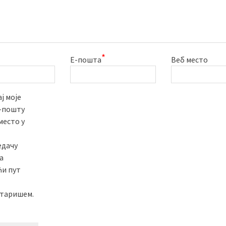
*
Е-пошта
Веб место
ј моје
е-пошту
место у
едачу
а
ћи пут
таришем.