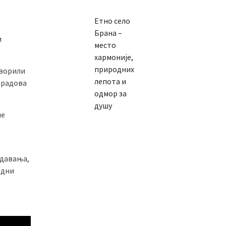
Етно село
Брана –
м
место
хармоније,
природних
оворили
лепота и
8 радова
одмор за
душу
ле
едавања,
одни