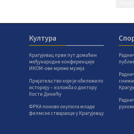
Култура
Спо
Крагујевац први пут домаћин
Радни
међународне конференције
публик
ИКОМ-ове мреже музеја
Раднич
Пријатељство које је обележило
снима
историју – изложба о доктору
Крагуј
Кости Динићу
Радни
ФРКА поново окупила младе
руком
филмске ствараоце у Крагујевцу