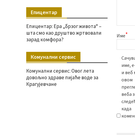
Епицентар
Епицентар: Ера „брзог живота“ –
шта смо као друштво жртвовали
*
Име
зарад комфора?
Комунални сервис
Сачува
име, 
Комунални сервис: Овог лета
и веб 
довољно здраве пијаће воде за
овом
Крагујевчане
прегл
веба з
следе
када
комен