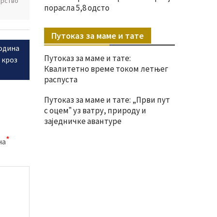
арство
порасла 5,8 одсто
Путоказ за маме и тате
година
Путоказ за маме и тате:
 кроз
Квалитетно време током летњег
распуста
Путоказ за маме и тате: „Први пут
с оцемˮ уз ватру, природу и
заједничке авантуре
*
на