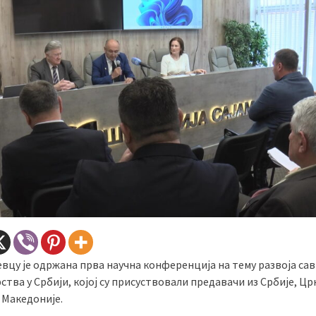
евцу је одржана прва научна конференција на тему развоја са
ства у Србији, којој су присуствовали предавачи из Србије, Цр
 Македоније.