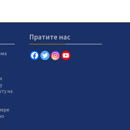
Пратите нас
има
х
 у
ту на
мере
но