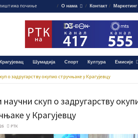
алиштима почиње
О нама
Контакт
Маркетинг
ашања
ођених подручја
рагујевачком
паонику
т домаћин
ренције ИКОМ-
Крагујевац
Шумадија
Спорт
Култура
Емисије
муна без публике
куп о задругарству окупио стручњаке у Крагујевцу
 научни скуп о задругарству окуп
чњаке у Крагујевцу
26
РТК