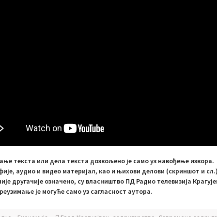
ање текста или дела текста дозвољено је само уз навођење извора.
ије, аудио и видео материјал, као и њихови делови (скриншот и сл.)
није другачије означено, су власништво ПД Радио телевизија Крагује
реузимање је могуће само уз сагласност аутора.