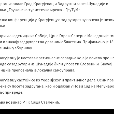
организовали Град Крагујевац и Задружни савез Шумадије и
ља „Гружанска туристичка мрежа – ГруТуМ“.
чна конференција у Крагујевцу о задругарству почела је низо
ња.
ри и академици из Србије, Црне Горе и Северне Македоније г
зи и значају задругарства у разним областима. Пријављено је 1
се наћи у зборнику.
рагујевцу је наставак регионалне сарадње која је почела прош
ада су задругари из Шумадије били у посети Словенији. Значај
нције препознала је локална самоуправа.
рагујевцу састоји се из теоријског и практичног дела. Осим пр
не су посете задругама, као и одлазак у Нови Сад на Међунар
ољопривреде.
ва новинар РТК Саша Стаменић.