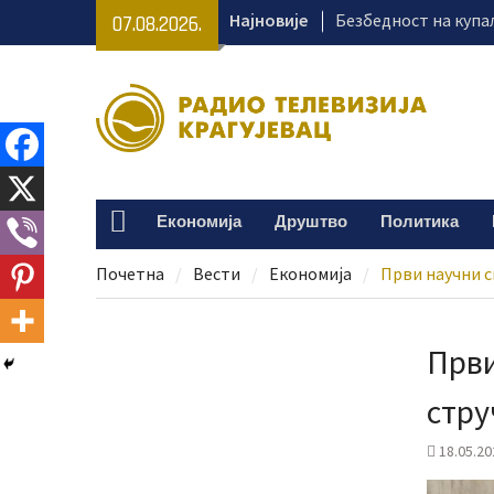
Skip
Најновије
Безбедност на куп
07.08.2026.
to
од одговорног пон
content
Млади из ратом пог
Украјине бораве у к
одмаралишту на Ко
Крагујевац први пу
међународне конфе
ове мреже музеја
Економија
Друштво
Политика
Home
Раднички против Зе
на „Чика Дачи“
Почетна
Вести
Економија
Први научни с
Први
стру
18.05.20