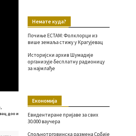
Немате куда?
Почиње ЕСТАМ: Фолклорци из
више земаља стижу у Крагујевац
Историјски архив Шумадије
организује бесплатну радионицу
за најмлађе
Економија
,
вац доо и
Евидентиране пријаве за свих
30.000 ваучера
Спољнотрговинска размена Србије