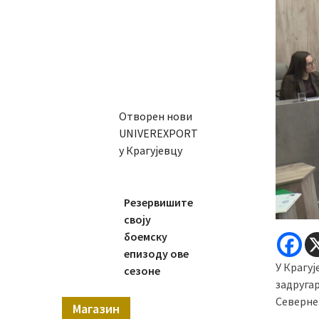
Отворен нови
UNIVEREXPORT
у Крагујевцу
Резервишите
своју
боемску
епизоду ове
У Крагуј
сезоне
задругар
Северне
Магазин