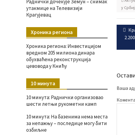
Акту
Раднички дочекује Земун – снимак
у Срби
утакмице на Телевизији
Крагујевац
Крета
Pre
Кр
Хроника региона
чланк
pos
2.20
Хроника региона: Инвестицијом
вредном 205 милиона динара
обухваћена реконструкција
цевовода у Книћу
Остави
10 минута
Ваша ад
10 минута: Раднички организовао
Комент
шести летњи рукометни камп
10 минута: На базенима нема места
за непажњу – последице могу бити
озбиљне