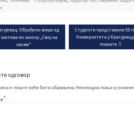
елно
,
Економија
Град Крагуејвац
,
задругарство
,
Савремено задруг
ји
ње
vious
Next
агујевац: Обрађено више од
Студенти представили 50 
а
t:
post:
Универзитета у Крагујевцу
0 захтева по закону „Свој на
плакате
своме”
те одговор
реса е-поште неће бити објављена.
Неопходна поља су означе
*
ар