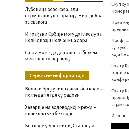
Скуп су 
Лубеница освежава, али
Поморав
стручњаци упозоравају: Није добра
за свакога
Прва нау
предава
И грађани Србије могу да гласају за
нови дизајн новчаница евра
Професо
су о уло
Салса може да допринесе бољем
који ће 
менталном здрављу
Скуп у К
године к
Сервисне информације
конфере
Велики број улица данас без воде –
Скуп у К
погледајте где су радови
предвиђе
сајам п
Хаварије на водоводној мрежи –
више насеља без воде
Извешта
Без воде у Бресници, Станову и