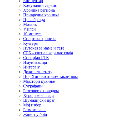
Епицентар
Комунални сервис
Хроника региона
Привредна хроника
Прва бразда
Мозаик
У игри
10 минута
Спортска хроника
Култура
Путоказ за маме и тате
СББ – сигнал који нас спаја
Специјал РТК
Имунизација
Интервју
Доживети стоту
Под Хипократовом заклетвом
Мајстори кухиње
Суграђани
Разговор с поводом
Хероји мог града
Шумадијски праг
Мој избор
Размотавање
Живот у боји