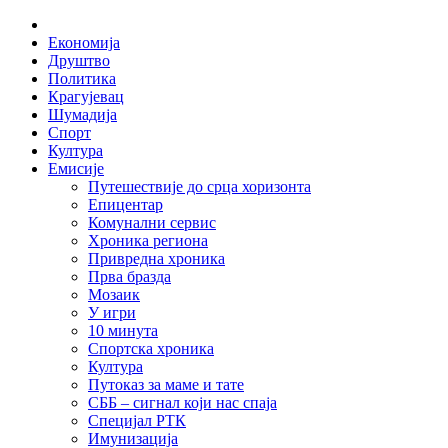
Skip
Home
to
Економија
content
Друштво
Политика
Крагујевац
Шумадија
Спорт
Култура
Емисије
Путешествије до срца хоризонта
Епицентар
Комунални сервис
Хроника региона
Привредна хроника
Прва бразда
Мозаик
У игри
10 минута
Спортска хроника
Култура
Путоказ за маме и тате
СББ – сигнал који нас спаја
Специјал РТК
Имунизација