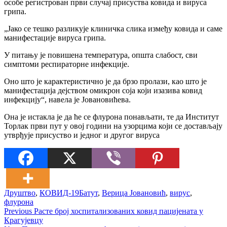
особе регистрован први случај присуства ковида и вируса
грипа.
„Јако се тешко разликује клиничка слика између ковида и саме
манифестације вируса грипа.
У питању је повишена температура, општа слабост, сви
симптоми респираторне инфекције.
Оно што је карактеристично је да брзо пролази, као што је
манифестација дејством омикрон соја који изазива ковид
инфекцију“, навела је Јовановићева.
Она је истакла је да ће се флурона понављати, те да Институт
Торлак први пут у овој години на узорцима који се достављају
утврђује присуство и једног и другог вируса
Друштво
,
КОВИД-19
Батут
,
Верица Јовановић
,
вирус
,
флурона
Кретање
Previous
Previous
Расте број хоспитализованих ковид пацијената у
post:
Крагујевцу
чланка