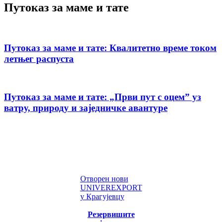
Путоказ за маме и тате
Путоказ за маме и тате: Квалитетно време током
летњег распуста
Путоказ за маме и тате: „Први пут с оцемˮ уз
ватру, природу и заједничке авантуре
Отворен нови
UNIVEREXPORT
у Крагујевцу
Резервишите