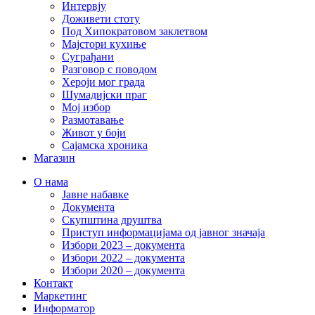
Интервју
Доживети стоту
Под Хипократовом заклетвом
Мајстори кухиње
Суграђани
Разговор с поводом
Хероји мог града
Шумадијски праг
Мој избор
Размотавање
Живот у боји
Сајамска хроника
Магазин
О нама
Јавне набавке
Документа
Скупштина друштва
Приступ информацијама од јавног значаја
Избори 2023 – документа
Избори 2022 – документа
Избори 2020 – документа
Контакт
Маркетинг
Информатор