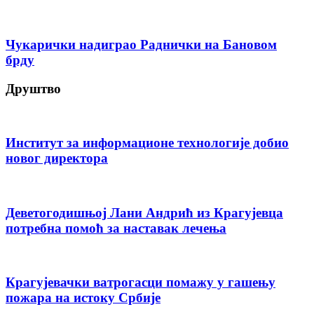
Чукарички надиграо Раднички на Бановом
брду
Друштво
Институт за информационе технологије добио
новог директора
Деветогодишњој Лани Андрић из Крагујевца
потребна помоћ за наставак лечења
Крагујевачки ватрогасци помажу у гашењу
пожара на истоку Србије