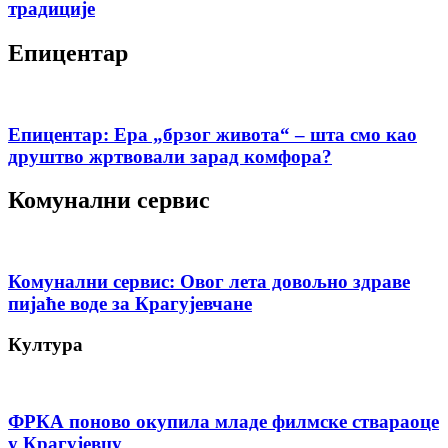
традиције
Епицентар
Епицентар: Ера „брзог живота“ – шта смо као
друштво жртвовали зарад комфора?
Комунални сервис
Комунални сервис: Овог лета довољно здраве
пијаће воде за Крагујевчане
Култура
ФРКА поново окупила младе филмске ствараоце
у Крагујевцу