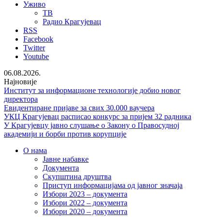
Уживо
ТВ
Радио Крагујевац
RSS
Facebook
Twitter
Youtube
06.08.2026.
Најновије
Институт за информационе технологије добио новог
директора
Евидентиране пријаве за свих 30.000 ваучера
УКЦ Крагујевац расписао конкурс за пријем 32 радника
У Крагујевцу јавно слушање о Закону о Правосудној
академији и борби против корупције
О нама
Јавне набавке
Документа
Скупштина друштва
Приступ информацијама од јавног значаја
Избори 2023 – документа
Избори 2022 – документа
Избори 2020 – документа