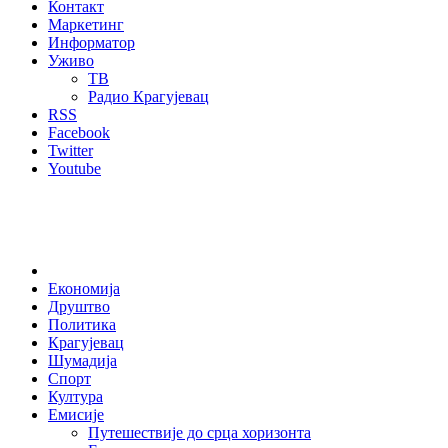
Контакт
Маркетинг
Информатор
Уживо
ТВ
Радио Крагујевац
RSS
Facebook
Twitter
Youtube
Home
Економија
Друштво
Политика
Крагујевац
Шумадија
Спорт
Култура
Емисије
Путешествије до срца хоризонта