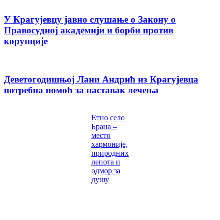
У Крагујевцу јавно слушање о Закону о
Правосудној академији и борби против
корупције
Деветогодишњој Лани Андрић из Крагујевца
потребна помоћ за наставак лечења
Етно село
Брана –
место
хармоније,
природних
лепота и
одмор за
душу