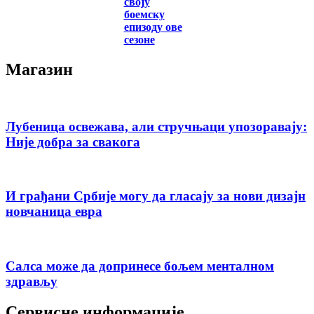
своју
боемску
епизоду ове
сезоне
Магазин
Лубеница освежава, али стручњаци упозоравају:
Није добра за свакога
И грађани Србије могу да гласају за нови дизајн
новчаница евра
Салса може да допринесе бољем менталном
здрављу
Сервисне информације