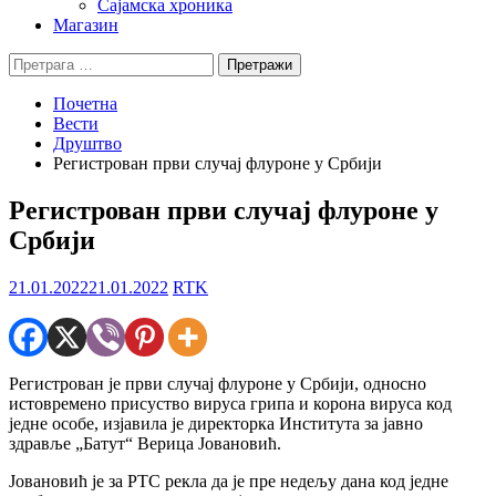
Сајамска хроника
Магазин
Претрага
за:
Почетна
Вести
Друштво
Регистрован први случај флуроне у Србији
Регистрован први случај флуроне у
Србији
21.01.2022
21.01.2022
RTK
Регистрован је први случај флуроне у Србији, односно
истовремено присуство вируса грипа и корона вируса код
једне особе, изјавила је директорка Института за јавно
здравље „Батут“ Верица Јовановић.
Јовановић је за РТС рекла да је пре недељу дана код једне