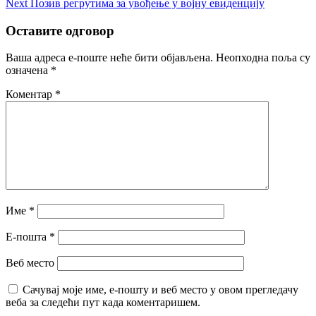
Next
Next
Позив регрутима за увођење у војну евиденцију
post:
Оставите одговор
Ваша адреса е-поште неће бити објављена.
Неопходна поља су
означена
*
Коментар
*
Име
*
Е-пошта
*
Веб место
Сачувај моје име, е-пошту и веб место у овом прегледачу
веба за следећи пут када коментаришем.