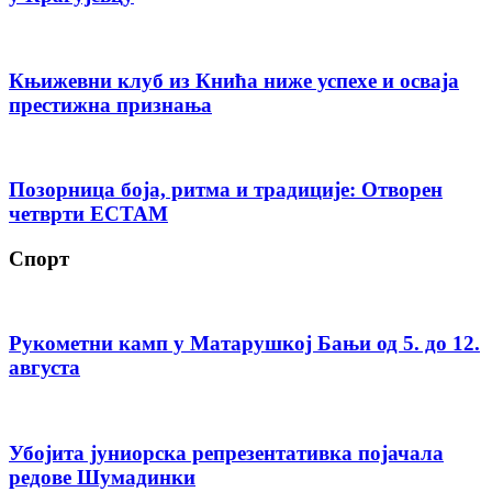
Књижевни клуб из Кнића ниже успехе и осваја
престижна признања
Позорница боја, ритма и традиције: Отворен
четврти ЕСТАМ
Спорт
Рукометни камп у Матарушкој Бањи од 5. до 12.
августа
Убојита јуниорска репрезентативка појачала
редове Шумадинки