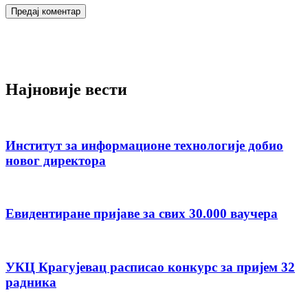
Најновије вести
Институт за информационе технологије добио
новог директора
Евидентиране пријаве за свих 30.000 ваучера
УКЦ Крагујевац расписао конкурс за пријем 32
радника