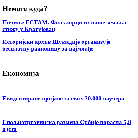
Немате куда?
Почиње ЕСТАМ: Фолклорци из више земаља
стижу у Крагујевац
Историјски архив Шумадије организује
бесплатну радионицу за најмлађе
Економија
Евидентиране пријаве за свих 30.000 ваучера
Спољнотрговинска размена Србије порасла 5,8
одсто