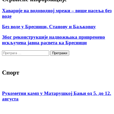
Хаварије на водоводној мрежи – више насеља без
воде
Без воде у Бресници, Станову и Баљковцу
Због реконструкције надвожњака привремено
искључена јавна расвета ка Бресници
Претрага
за:
Спорт
Рукометни камп у Матарушкој Бањи од 5. до 12.
августа