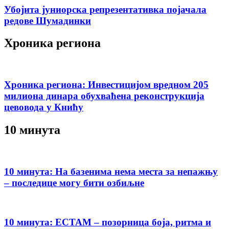
Убојита јуниорска репрезентативка појачала
редове Шумадинки
Хроника региона
Хроника региона: Инвестицијом вредном 205
милиона динара обухваћена реконструкција
цевовода у Книћу
10 минута
10 минута: На базенима нема места за непажњу
– последице могу бити озбиљне
10 минута: ЕСТАМ – позорница боја, ритма и