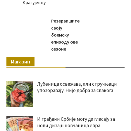
Крагујевцу
Резервишите
своју
боемску
епизоду ове
сезоне
Магазин
Лубеница освежава, али стручњаци
упозоравају: Није добра за свакога
И грађани Србије могу да гласају за
нови дизајн новчаница евра