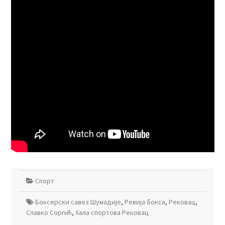
Спорт
Боксерски савез Шумадије
,
Ревија бокса
,
Рековац
,
Славко Соргић
,
Хала спортова Рековац