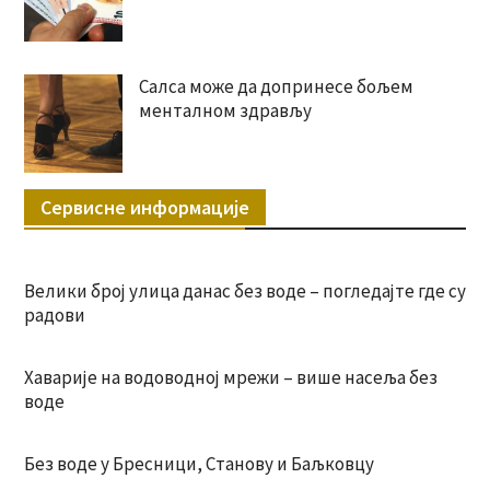
Салса може да допринесе бољем
менталном здрављу
Сервисне информације
Велики број улица данас без воде – погледајте где су
радови
Хаварије на водоводној мрежи – више насеља без
воде
Без воде у Бресници, Станову и Баљковцу