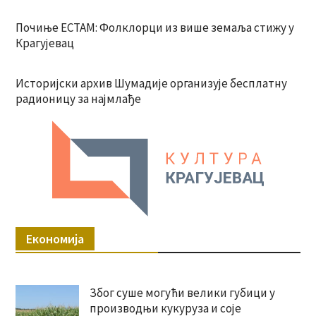
Почиње ЕСТАМ: Фолклорци из више земаља стижу у
Крагујевац
Историјски архив Шумадије организује бесплатну
радионицу за најмлађе
Економија
Због суше могући велики губици у
производњи кукуруза и соје