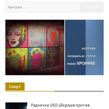
Пр
за:
Спорт
Раднички 1923 убедљив против