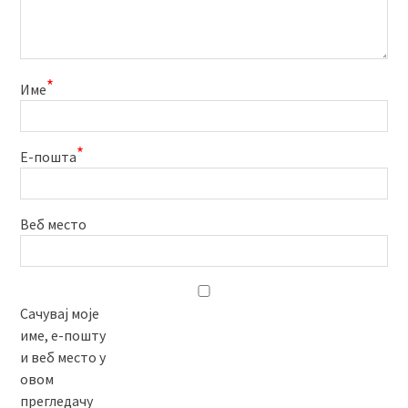
*
Име
*
Е-пошта
Веб место
Сачувај моје
име, е-пошту
и веб место у
овом
прегледачу