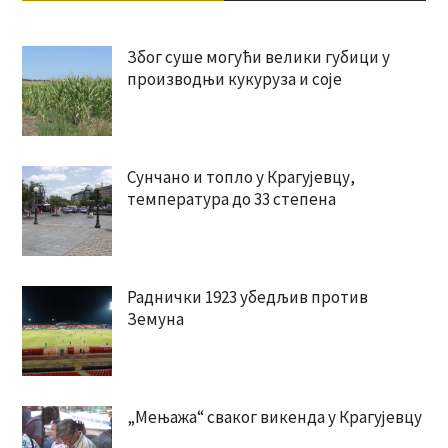
Због суше могући велики губици у
производњи кукуруза и соје
Сунчано и топло у Крагујевцу,
температура до 33 степена
Раднички 1923 убедљив против
Земуна
„Мењажа“ сваког викенда у Крагујевцу