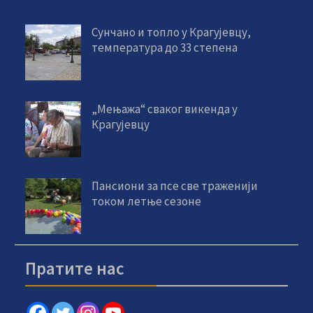
Сунчано и топло у Крагујевцу,
температура до 33 степена
„Мењажа“ сваког викенда у
Крагујевцу
Пансиони за псе све траженији
током летње сезоне
Пратите нас