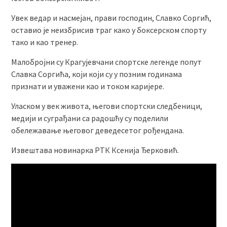
Увек ведар и насмејан, прави господин, Славко Соргић,
оставио је неизбрисив траг како у боксерском спорту
тако и као тренер.
Малобројни су Крагујевчани спортске легенде попут
Славка Соргића, који који су у позним годинама
признати и уважени као и током каријере.
Уласком у век живота, његови спортски следбеници,
медији и суграђани са радошћу су поделили
обележавање његовог деведесетог рођендана.
Извештава новинарка РТК Ксенија Ђерковић.