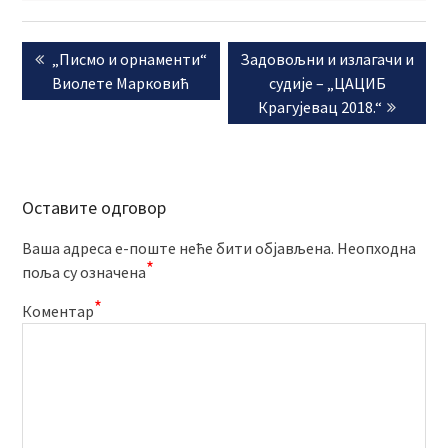
Кретање
Previous
Next
„Писмо и орнаменти“
Задовољни и излагачи и
чланка
post:
post:
Виолете Марковић
судије – „ЦАЦИБ
Крагујевац 2018.“
Оставите одговор
Ваша адреса е-поште неће бити објављена.
Неопходна
*
поља су означена
*
Коментар