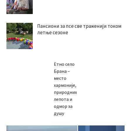
Пансиони за псе све траженији током
летње сезоне
Етно село
Брана –
место
хармоније,
природних
лепота и
одмор за
душу