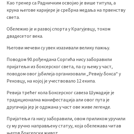
Као тренер са Радничким освојио је више титула, а
круна његове каријере је сребрна медаља на првенству
света.
Обележио је и развој спорта у Крагујевцу, током
двадесетог века.
Његови мечеви су увек изазивали велику пажњу.
Поводом 90.рођендана Соргића нису заборавили
пријатељи из боксерског света, па су њему у част,
поводом овог јубилеја организовали „Ревију бокса“ у
Рековцу, на којој је учествовало 12 екипа.
Ревија трећег кола Боксерског савеза Шумадије је
традиционална манифестација али овог пута је
другачија јер је одржана у част ове живе легенде.
Пријатељи га нису заборавили, овом приликом уручили
су му ручно направљену статуу, која обележава читав
његов боксерски живот.