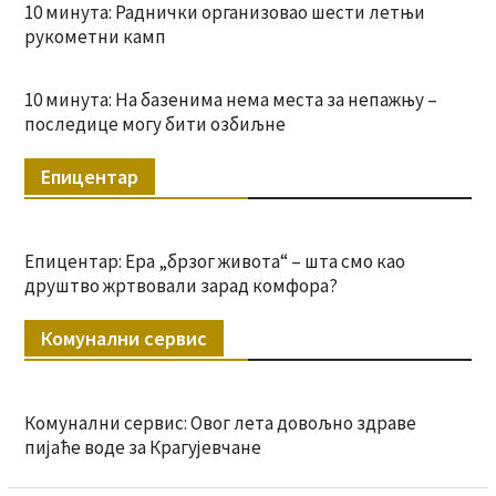
10 минута: Раднички организовао шести летњи
рукометни камп
10 минута: На базенима нема места за непажњу –
последице могу бити озбиљне
Епицентар
Епицентар: Ера „брзог живота“ – шта смо као
друштво жртвовали зарад комфора?
Комунални сервис
Комунални сервис: Овог лета довољно здраве
пијаће воде за Крагујевчане