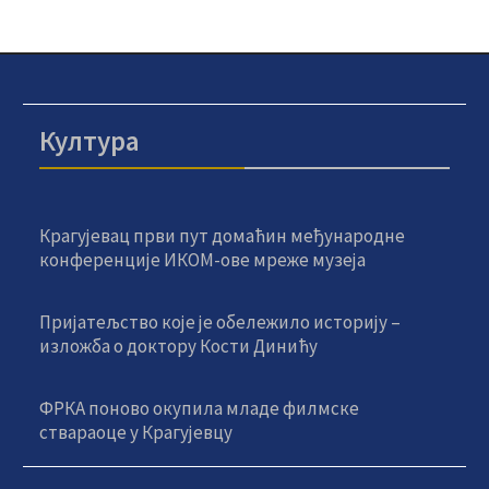
Култура
Крагујевац први пут домаћин међународне
конференције ИКОМ-ове мреже музеја
Пријатељство које је обележило историју –
изложба о доктору Кости Динићу
ФРКА поново окупила младе филмске
ствараоце у Крагујевцу