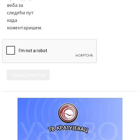
веба за
следећи пут
када
коментаришем.