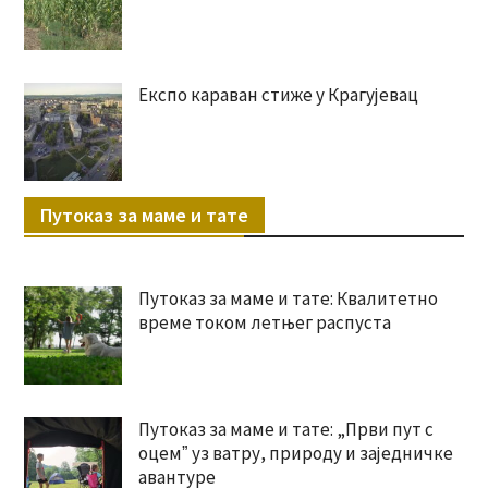
Експо караван стиже у Крагујевац
Путоказ за маме и тате
Путоказ за маме и тате: Квалитетно
време током летњег распуста
Путоказ за маме и тате: „Први пут с
оцемˮ уз ватру, природу и заједничке
авантуре