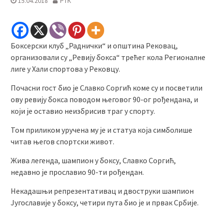
15.04.2018
РТК
Боксерски клуб „Раднички“ и општина Рековац,
организовали су „Ревију бокса“ трећег кола Регионалне
лиге у Хали спортова у Рековцу.
Почасни гост био је Славко Соргић коме су и посветили
ову ревију бокса поводом његовог 90-ог рођендана, и
који је оставио неизбрисив траг у спорту.
Том приликом уручена му је и статуа која симболише
читав његов спортски живот.
Жива легенда, шампион у боксу, Славко Соргић,
недавно је прославио 90-ти рођендан.
Некадашњи репрезентативац и двоструки шампион
Југославије у боксу, четири пута био је и првак Србије.