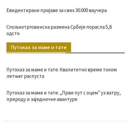
Евидентиране пријаве за свих 30.000 ваучера
Спољнотрговинска размена Србије порасла 5,8
одсто
Путоказ за маме и тате
Путоказ за маме и тате: Квалитетно време током
летњег распуста
Путоказ за маме и тате: „Први пут с оцемˮ уз ватру,
природу и заједничке авантуре