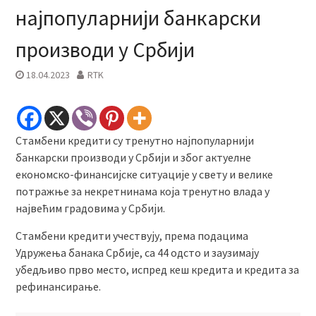
најпопуларнији банкарски
производи у Србији
18.04.2023
RTK
Стамбени кредити су тренутно најпопуларнији
банкарски производи у Србији и због актуелне
економско-финансијске ситуације у свету и велике
потражње за некретнинама која тренутно влада у
највећим градовима у Србији.
Стамбени кредити учествују, према подацима
Удружења банака Србије, са 44 одсто и заузимају
убедљиво прво место, испред кеш кредита и кредита за
рефинансирање.