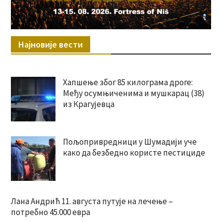
Најновије вести
Хапшење због 85 килограма дроге:
Међу осумњиченима и мушкарац (38)
из Крагујевца
Пољопривредници у Шумадији уче
како да безбедно користе пестициде
Лана Андрић 11. августа путује на лечење –
потребно 45.000 евра