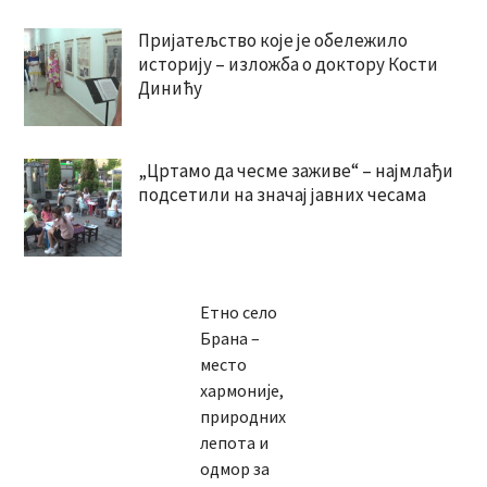
Пријатељство које је обележило
историју – изложба о доктору Кости
Динићу
„Цртамо да чесме заживе“ – најмлађи
подсетили на значај јавних чесама
Етно село
Брана –
место
хармоније,
природних
лепота и
одмор за