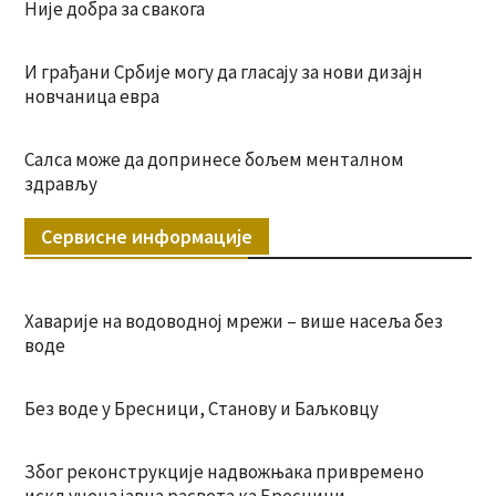
Није добра за свакога
И грађани Србије могу да гласају за нови дизајн
новчаница евра
Салса може да допринесе бољем менталном
здрављу
Сервисне информације
Хаварије на водоводној мрежи – више насеља без
воде
Без воде у Бресници, Станову и Баљковцу
Због реконструкције надвожњака привремено
искључена јавна расвета ка Бресници