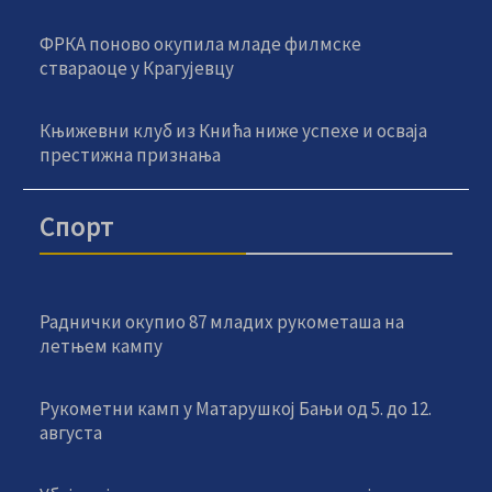
ФРКА поново окупила младе филмске
ствараоце у Крагујевцу
Књижевни клуб из Кнића ниже успехе и осваја
престижна признања
Спорт
Раднички окупио 87 младих рукометаша на
летњем кампу
Рукометни камп у Матарушкој Бањи од 5. до 12.
августа