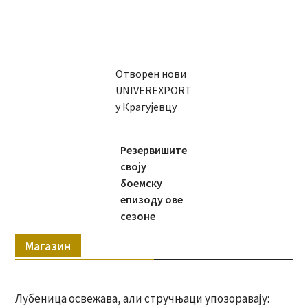
Отворен нови
UNIVEREXPORT
у Крагујевцу
Резервишите
своју
боемску
епизоду ове
сезоне
Магазин
Лубеница освежава, али стручњаци упозоравају: