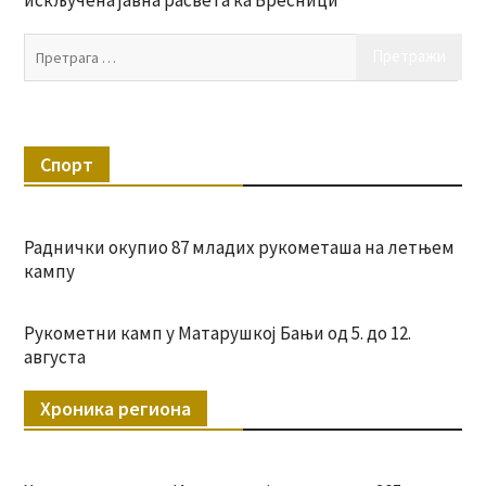
Пр
за:
Спорт
Раднички окупио 87 младих рукометаша на летњем
кампу
Рукометни камп у Матарушкој Бањи од 5. до 12.
августа
Хроника региона