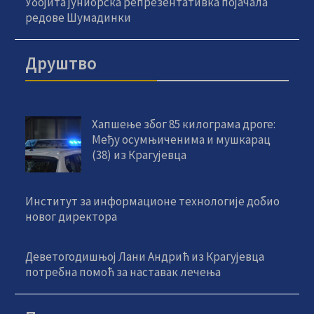
Убојита јуниорска репрезентативка појачала
редове Шумадинки
Друштво
Хапшење због 85 килограма дроге:
Међу осумњиченима и мушкарац
(38) из Крагујевца
Институт за информационе технологије добио
новог директора
Деветогодишњој Лани Андрић из Крагујевца
потребна помоћ за наставак лечења