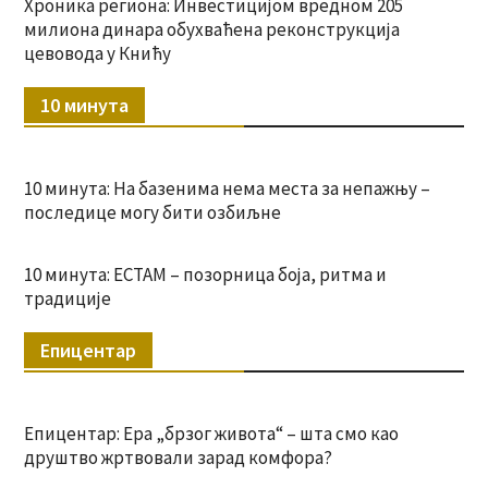
Хроника региона: Инвестицијом вредном 205
милиона динара обухваћена реконструкција
цевовода у Книћу
10 минута
10 минута: На базенима нема места за непажњу –
последице могу бити озбиљне
10 минута: ЕСТАМ – позорница боја, ритма и
традиције
Епицентар
Епицентар: Ера „брзог живота“ – шта смо као
друштво жртвовали зарад комфора?