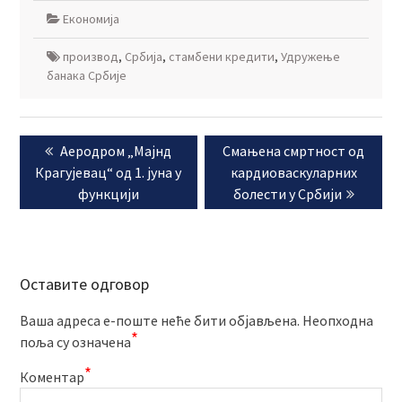
Економија
производ
,
Србија
,
стамбени кредити
,
Удружење
банака Србије
Кретање
Previous
Next
Аеродром „Мајнд
Смањена смртност од
чланка
post:
post:
Крагујевац“ од 1. јуна у
кардиоваскуларних
функцији
болести у Србији
Оставите одговор
Ваша адреса е-поште неће бити објављена.
Неопходна
*
поља су означена
*
Коментар