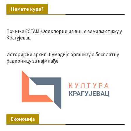
Немате куда?
Почиње ЕСТАМ: Фолклорци из више земаља стижу у
Крагујевац
Историјски архив Шумадије организује бесплатну
радионицу за најмлађе
Економија