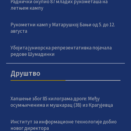
Раднички окупио 87 младих рукометаша на
летњем кампу
Рукометни камп у Матарушкој Бањи од 5. до 12.
августа
Убојита јуниорска репрезентативка појачала
редове Шумадинки
Друштво
Хапшење због 85 килограма дроге: Међу
осумњиченима и мушкарац (38) из Крагујевца
Институт за информационе технологије добио
новог директора