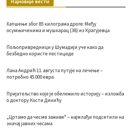
Најновије вести
Хапшење због 85 килограма дроге: Међу
осумњиченима и мушкарац (38) из Крагујевца
Пољопривредници у Шумадији уче како да
безбедно користе пестициде
Лана Андрић 11. августа путује на лечење –
потребно 45.000 евра
Пријатељство које је обележило историју – изложба
о доктору Кости Динићу
„Цртамо да чесме заживе“ – најмлађи подсетили на
значај јавних чесама