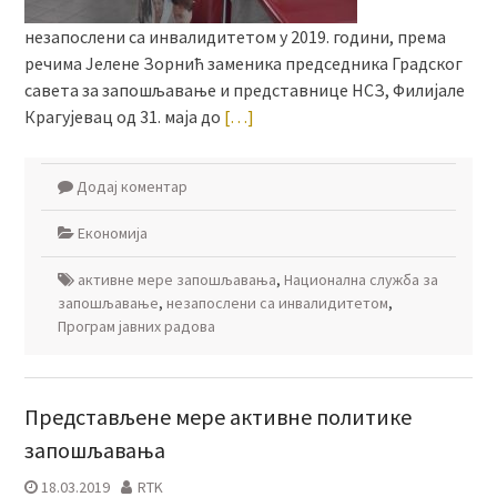
незапослени са инвалидитетом у 2019. години, према
речима Јелене Зорнић заменика председника Градског
савета за запошљавање и представнице НСЗ, Филијале
Крагујевац од 31. маја до
[…]
Додај коментар
Економија
активне мере запошљавања
,
Националнa службa за
запошљавање
,
незапослени са инвалидитетом
,
Програм јавних радова
Представљене мере активне политике
запошљавања
18.03.2019
RTK