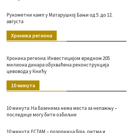
Рукометни камп у Матарушкој Бањи од 5. до 12.
августа
Хроника региона
Хроника региона: Инвестицијом вредном 205
милиона динара обухваћена реконструкција
цевовода у Книћу
10 минута
10 минута: На базенима нема места за непажњу –
последице могу бити озбиљне
10 минута: ЕСТАМ – позорница боја, ритма и