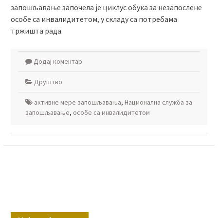
запошљавање започела је циклус обука за незапослене
особе са инвалидитетом, у складу са потребама
тржишта рада.
Додај коментар
Друштво
активне мере запошљавања
,
Национална служба за
запошљавање
,
особе са инвалидитетом