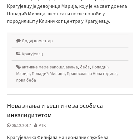
Крагујевцу је девојчица Марија, коју је на свет донела
Попадић Милица, шест сати после поноћи у
породилишту Клиничког центра у Крагујевцу.
Додај коментар
Крагујевац
активне мере запошљавања
,
беба
,
Попадић
Марија
,
Попадић Милица
,
Православна Нова година
,
прва беба
Нова знања и вештине за особе са
инвалидитетом
06.12.2017
РТК
Крагујевачка Филијала Националне службе за