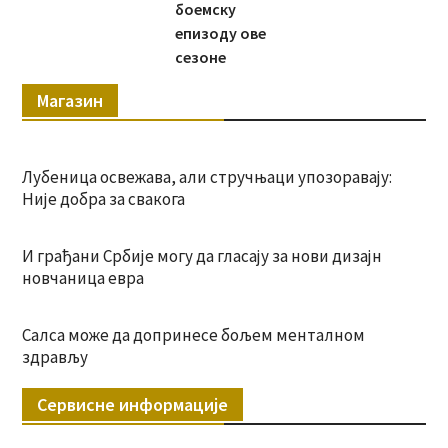
боемску
епизоду ове
сезоне
Магазин
Лубеница освежава, али стручњаци упозоравају:
Није добра за свакога
И грађани Србије могу да гласају за нови дизајн
новчаница евра
Салса може да допринесе бољем менталном
здрављу
Сервисне информације