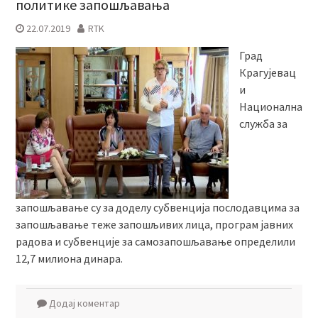
политике запошљавања
22.07.2019
RTK
Град
Крагујевац
и
Национална
служба за
запошљавање су за доделу субвенција послодавцима за
запошљавање теже запошљивих лица, програм јавних
радова и субвенције за самозапошљавање определили
12,7 милиона динара.
Додај коментар