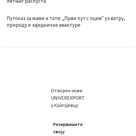
летњег распуста
Путоказ за маме и тате: „Први пут с оцемˮ уз ватру,
природу и заједничке авантуре
Отворен нови
UNIVEREXPORT
у Крагујевцу
Резервишите
своју