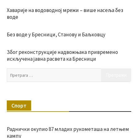
Хаварије на водоводној мрежи – више насеља без
воде
Без воде у Бресници, Станову и Баљковцу
Због реконструкције надвожњака привремено
искључена јавна расвета ка Бресници
Пр
за:
Спорт
Раднички окупио 87 младих рукометаша на летњем
кампу