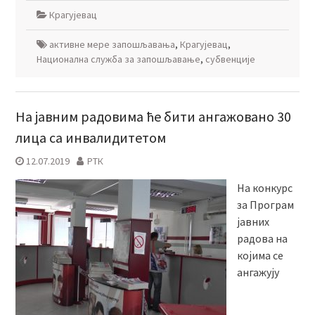
Крагујевац
активне мере запошљавања
,
Крагујевац
,
Национална служба за запошљавање
,
субвенције
На јавним радовима ће бити ангажовано 30
лица са инвалидитетом
12.07.2019
РТК
На конкурс
за Програм
јавних
радова на
којима се
ангажују