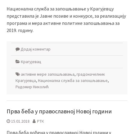
Национална служба за запошљавање у Крагујевцу
представила је Јавне позиве и конкурсе, за реализацију
програма и мера активне политике запошљавања за
2019. годину.
Додај коментар
Крагујевац
активне мере запошљавања
,
градоначелник
Крагујевца
,
Национална служба за запошљавање
,
Радомир Николић
Прва беба у православној Новој години
15.01.2018
РТК
Прва беба рођена у православној Новој години у