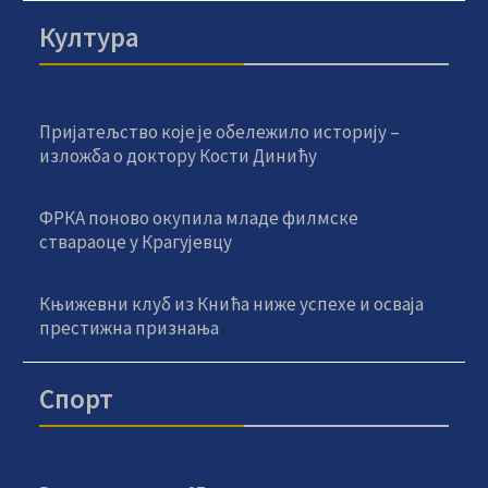
Култура
Пријатељство које је обележило историју –
изложба о доктору Кости Динићу
ФРКА поново окупила младе филмске
ствараоце у Крагујевцу
Књижевни клуб из Кнића ниже успехе и осваја
престижна признања
Спорт