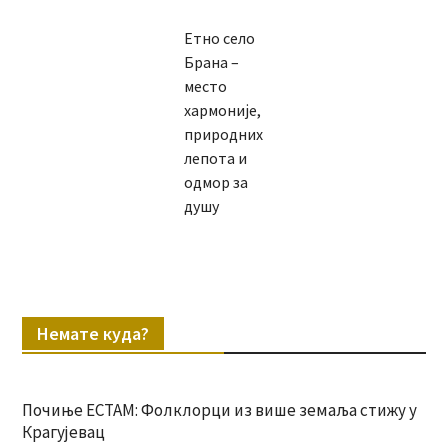
Етно село
Брана –
место
хармоније,
природних
лепота и
одмор за
душу
Немате куда?
Почиње ЕСТАМ: Фолклорци из више земаља стижу у
Крагујевац