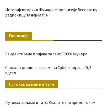
Историјски архив Шумадије организује бесплатну
радионицу за најмлађе
Економија
Евидентиране пријаве за свих 30.000 ваучера
Спољнотрговинска размена Србије порасла 5,8
одсто
Путоказ за маме и тате
Путоказ за маме и тате: Квалитетно време током