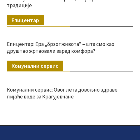
традиције
Епицентар
Епицентар: Ера „брзог живота“ – шта смо као
друштво жртвовали зарад комфора?
Комунални сервис
Комунални сервис: Овог лета довољно здраве
пијаће воде за Крагујевчане