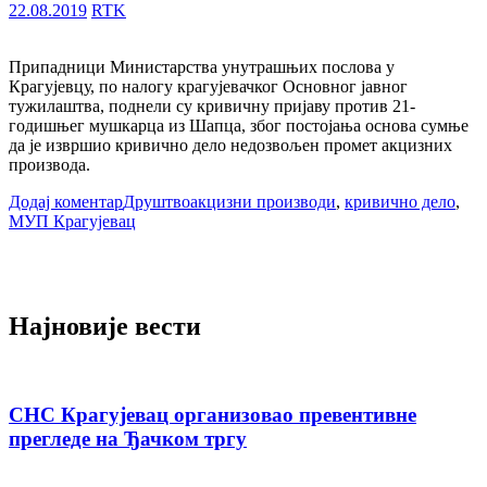
22.08.2019
RTK
Припадници Министарства унутрашњих послова у
Крагујевцу, по налогу крагујевачког Основног јавног
тужилаштва, поднели су кривичну пријаву против 21-
годишњег мушкарца из Шапца, због постојања основа сумње
да је извршио кривично дело недозвољен промет акцизних
производа.
Додај коментар
Друштво
акцизни производи
,
кривично дело
,
МУП Крагујевац
Најновије вести
СНС Крагујевац организовао превентивне
прегледе на Ђачком тргу