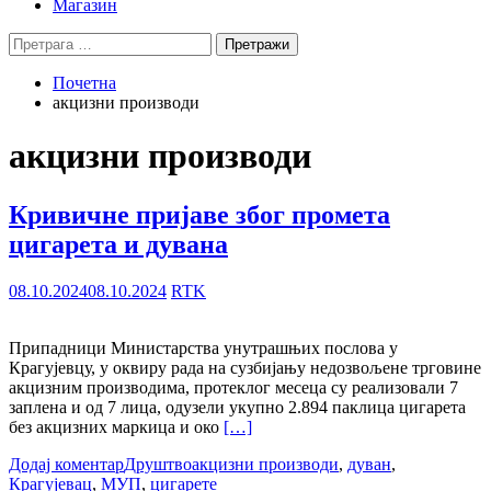
Магазин
Претрага
за:
Почетна
акцизни производи
акцизни производи
Кривичне пријаве због промета
цигарета и дувана
08.10.2024
08.10.2024
RTK
Припадници Министарства унутрашњих послова у
Крагујевцу, у оквиру рада на сузбијању недозвољене трговине
акцизним производима, протеклог месеца су реализовали 7
заплена и од 7 лица, одузели укупно 2.894 паклица цигарета
без акцизних маркица и око
[…]
Додај коментар
Друштво
акцизни производи
,
дуван
,
Крагујевац
,
МУП
,
цигарете