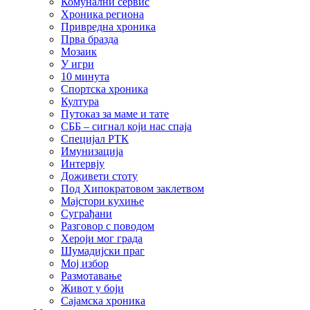
Комунални сервис
Хроника региона
Привредна хроника
Прва бразда
Мозаик
У игри
10 минута
Спортска хроника
Култура
Путоказ за маме и тате
СББ – сигнал који нас спаја
Специјал РТК
Имунизација
Интервју
Доживети стоту
Под Хипократовом заклетвом
Мајстори кухиње
Суграђани
Разговор с поводом
Хероји мог града
Шумадијски праг
Мој избор
Размотавање
Живот у боји
Сајамска хроника