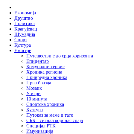
Skip
Home
to
Економија
content
Друштво
Политика
Крагујевац
Шумадија
Спорт
Култура
Емисије
Путешествије до срца хоризонта
Епицентар
Комунални сервис
Хроника региона
Привредна хроника
Прва бразда
Мозаик
У игри
10 минута
Спортска хроника
Култура
Путоказ за маме и тате
СББ – сигнал који нас спаја
Специјал РТК
Имунизација