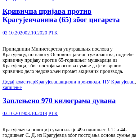
Кривична пријава против
Крагујевчанинa (65) због цигарета
02.10.2020
02.10.2020
РТК
Припадници Министарства унутрашњих послова у
Крагујевцу, по налогу Основног јавног тужилаштва, поднеће
кривичну пријаву против 65-годишњег мушкараца из
Крагујевца, због постојања основа сумње да је извршио
кривично дело недозвољен промет акцизних производа.
Додај коментар
Крагујевац
акцизни производи
,
ПУ Крагујевац
,
хапшење
Заплењено 970 килограма дувана
03.10.2019
03.10.2019
РТК
Крагујевачка полиција ухапсила је 49-годишњег Ј. Т. и 44-
годишњег С. Д. из Крагујевца због постојања основа сумње да