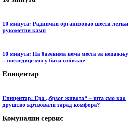
10 минута: Раднички организовао шести летњи
рукометни камп
10 минута: На базенима нема места за непажњу
– последице могу бити озбиљне
Епицентар
Епицентар: Ера „брзог живота“ – шта смо као
друштво жртвовали зарад комфора?
Комунални сервис