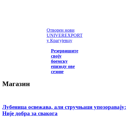
Отворен нови
UNIVEREXPORT
у Крагујевцу
Резервишите
своју
боемску
епизоду ове
сезоне
Магазин
Лубеница освежава, али стручњаци упозоравају:
Није добра за свакога