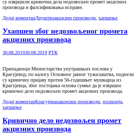
су извршили кривична дела недозвољен промет акцизних
производа и фалсификовања исправе.
Додај коментар
Друштво
акцизни производи
,
хапшење
Ухапшен због недозвољеног промета
акцизних производа
30.08.2019
30.08.2019
РТК
Припадници Министарства унутрашњих послова у
Крагујевцу, по налогу Основног јавног тужилаштва, поднели
су кривичну пријаву против 56-годишњег мушкарца из
Крагујевца, због постојања основа сумње да је извршио
кривично дело недозвољен промет акцизних производа.
Додај коментар
Крагујевац
акцизни производи
,
полиција
,
хапшење
Кривично дело недозвољен промет
акцизних производа