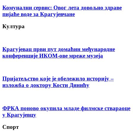
Комунални сервис: Овог лета довољно здраве
пијаће воде за Крагујевчане
Култура
Крагујевац први пут домаћин међународне
конференције ИКОМ-ове мреже музеја
Пријатељство које је обележило историју –
изложба о доктору Кости Динићу
ФРКА поново окупила младе филмске ствараоце
у Крагујевцу
Спорт