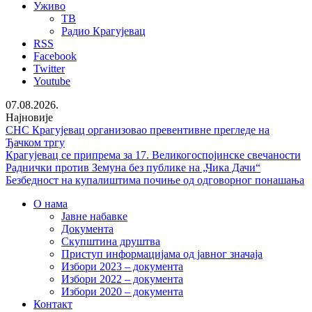
Уживо
ТВ
Радио Крагујевац
RSS
Facebook
Twitter
Youtube
07.08.2026.
Најновије
СНС Крагујевац организовао превентивне прегледе на
Ђачком тргу
Крагујевац се припрема за 17. Великогоспојинске свечаности
Раднички против Земуна без публике на „Чика Дачи“
Безбедност на купалиштима почиње од одговорног понашања
О нама
Јавне набавке
Документа
Скупштина друштва
Приступ информацијама од јавног значаја
Избори 2023 – документа
Избори 2022 – документа
Избори 2020 – документа
Контакт