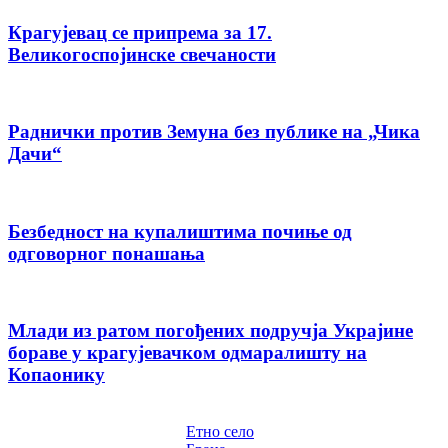
Крагујевац се припрема за 17.
Великогоспојинске свечаности
Раднички против Земуна без публике на „Чика
Дачи“
Безбедност на купалиштима почиње од
одговорног понашања
Млади из ратом погођених подручја Украјине
бораве у крагујевачком одмаралишту на
Копаонику
Етно село