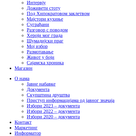
Интервју
Доживети стоту
Под Хипократовом заклетвом
Мајстори кухиње
Суграђани
Разговор с поводом
Хероји мог града
Шумадијски праг
Мој избор
Размотавање
Живот у боји
Сајамска хроника
Магазин
О нама
Јавне набавке
Документа
Скупштина друштва
Приступ информацијама од јавног значаја
Избори 2023 – документа
Избори 2022 – документа
Избори 2020 – документа
Контакт
Маркетинг
Информатор