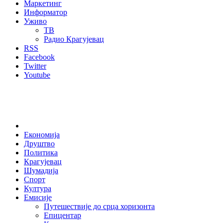
Маркетинг
Информатор
Уживо
ТВ
Радио Крагујевац
RSS
Facebook
Twitter
Youtube
Home
Економија
Друштво
Политика
Крагујевац
Шумадија
Спорт
Култура
Емисије
Путешествије до срца хоризонта
Епицентар