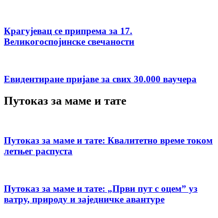
Крагујевац се припрема за 17.
Великогоспојинске свечаности
Евидентиране пријаве за свих 30.000 ваучера
Путоказ за маме и тате
Путоказ за маме и тате: Квалитетно време током
летњег распуста
Путоказ за маме и тате: „Први пут с оцемˮ уз
ватру, природу и заједничке авантуре