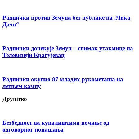
Раднички против Земуна без публике на „Чика
Дачи“
Раднички дочекује Земун – снимак утакмице на
Телевизији Крагујевац
Раднички окупио 87 младих рукометаша на
летњем кампу
Друштво
Безбедност на купалиштима почиње од
одговорног понашања