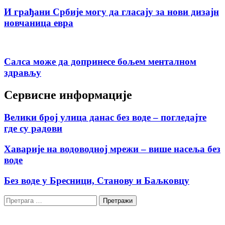
И грађани Србије могу да гласају за нови дизајн
новчаница евра
Салса може да допринесе бољем менталном
здрављу
Сервисне информације
Велики број улица данас без воде – погледајте
где су радови
Хаварије на водоводној мрежи – више насеља без
воде
Без воде у Бресници, Станову и Баљковцу
Претрага
за: