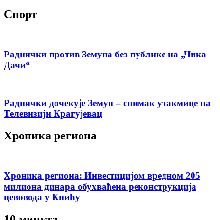
Спорт
Раднички против Земуна без публике на „Чика
Дачи“
Раднички дочекује Земун – снимак утакмице на
Телевизији Крагујевац
Хроника региона
Хроника региона: Инвестицијом вредном 205
милиона динара обухваћена реконструкција
цевовода у Книћу
10 минута