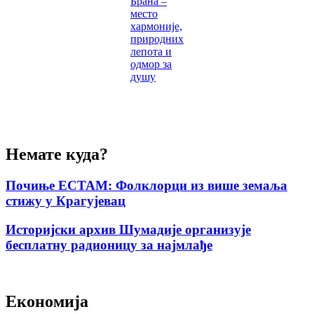
Брана –
место
хармоније,
природних
лепота и
одмор за
душу
Немате куда?
Почиње ЕСТАМ: Фолклорци из више земаља
стижу у Крагујевац
Историјски архив Шумадије организује
бесплатну радионицу за најмлађе
Економија