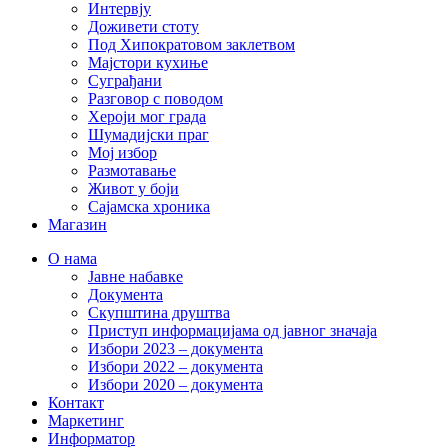
Интервју
Доживети стоту
Под Хипократовом заклетвом
Мајстори кухиње
Суграђани
Разговор с поводом
Хероји мог града
Шумадијски праг
Мој избор
Размотавање
Живот у боји
Сајамска хроника
Магазин
О нама
Јавне набавке
Документа
Скупштина друштва
Приступ информацијама од јавног значаја
Избори 2023 – документа
Избори 2022 – документа
Избори 2020 – документа
Контакт
Маркетинг
Информатор