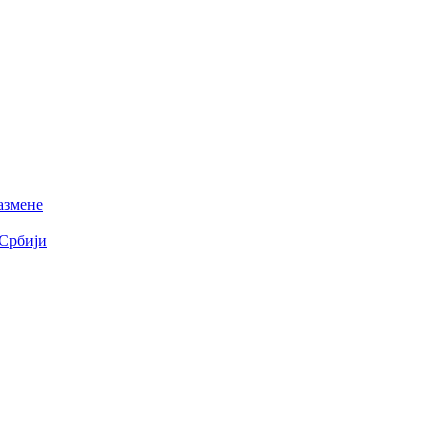
азмене
 Србији