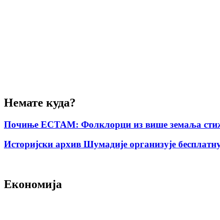
Немате куда?
Почиње ЕСТАМ: Фолклорци из више земаља стиж
Историјски архив Шумадије организује бесплатну
Економија