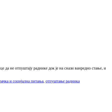
е да не отпуштају раднике док је на снази ванредно стање, и
рачка и социјална питања
,
отпуштање радника