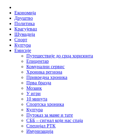
Skip
Home
to
Економија
content
Друштво
Политика
Крагујевац
Шумадија
Спорт
Култура
Емисије
Путешествије до срца хоризонта
Епицентар
Комунални сервис
Хроника региона
Привредна хроника
Прва бразда
Мозаик
У игри
10 минута
Спортска хроника
Култура
Путоказ за маме и тате
СББ – сигнал који нас спаја
Специјал РТК
Имунизација