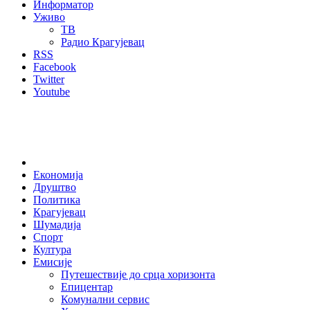
Информатор
Уживо
ТВ
Радио Крагујевац
RSS
Facebook
Twitter
Youtube
Home
Економија
Друштво
Политика
Крагујевац
Шумадија
Спорт
Култура
Емисије
Путешествије до срца хоризонта
Епицентар
Комунални сервис