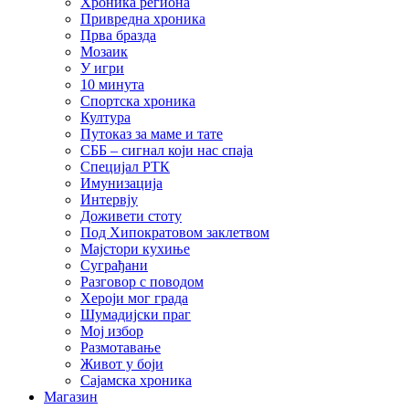
Хроника региона
Привредна хроника
Прва бразда
Мозаик
У игри
10 минута
Спортска хроника
Култура
Путоказ за маме и тате
СББ – сигнал који нас спаја
Специјал РТК
Имунизација
Интервју
Доживети стоту
Под Хипократовом заклетвом
Мајстори кухиње
Суграђани
Разговор с поводом
Хероји мог града
Шумадијски праг
Мој избор
Размотавање
Живот у боји
Сајамска хроника
Магазин