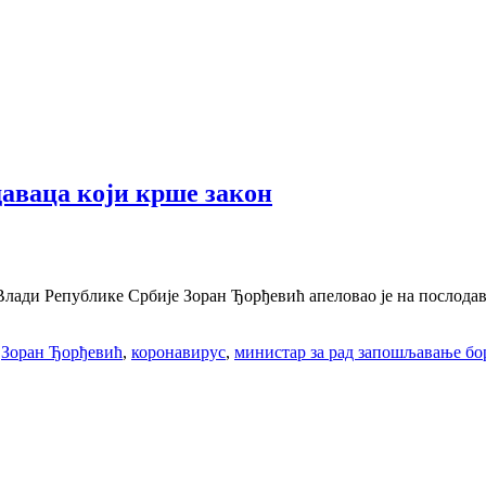
даваца који крше закон
лади Републике Србије Зоран Ђорђевић апеловао је на послодавц
,
Зоран Ђорђевић
,
коронавирус
,
министар за рад запошљавање бо