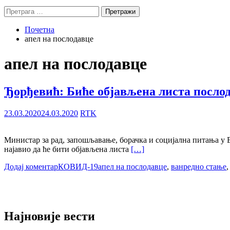
Претрага
за:
Почетна
апел на послодавце
апел на послодавце
Ђорђевић: Биће објављена листа посло
23.03.2020
24.03.2020
RTK
Министар за рад, запошљавање, борачка и социјална питања у В
најавио да ће бити објављена листа
[…]
Додај коментар
КОВИД-19
апел на послодавце
,
ванредно стање
Најновије вести