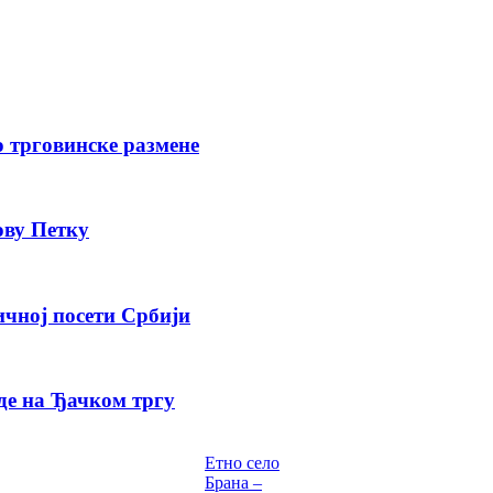
о трговинске размене
ову Петку
ичној посети Србији
де на Ђачком тргу
Етно село
Брана –