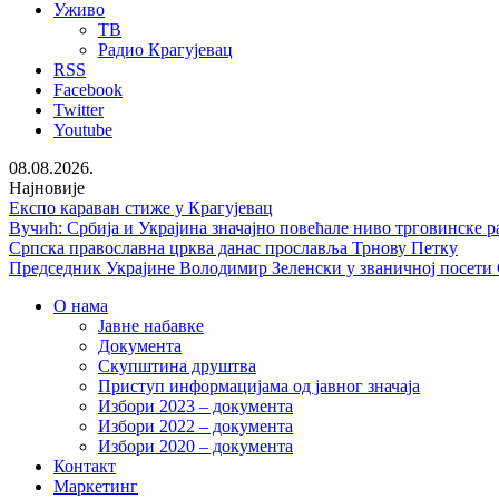
Уживо
ТВ
Радио Крагујевац
RSS
Facebook
Twitter
Youtube
08.08.2026.
Најновије
Експо караван стиже у Крагујевац
Вучић: Србија и Украјина значајно повећале ниво трговинске р
Српска православна црква данас прославља Трнову Петку
Председник Украјине Володимир Зеленски у званичној посети
О нама
Јавне набавке
Документа
Скупштина друштва
Приступ информацијама од јавног значаја
Избори 2023 – документа
Избори 2022 – документа
Избори 2020 – документа
Контакт
Маркетинг