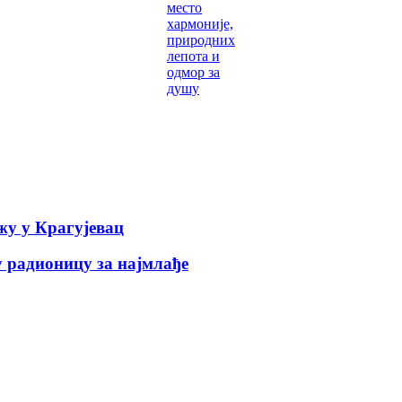
место
хармоније,
природних
лепота и
одмор за
душу
у у Крагујевац
 радионицу за најмлађе