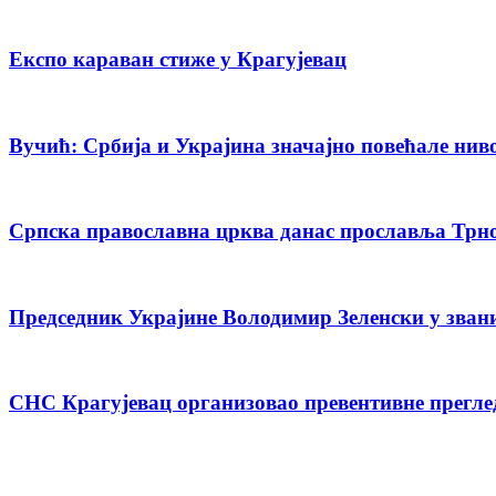
Експо караван стиже у Крагујевац
Вучић: Србија и Украјина значајно повећале нив
Српска православна црква данас прославља Трн
Председник Украјине Володимир Зеленски у зван
СНС Крагујевац организовао превентивне прегле