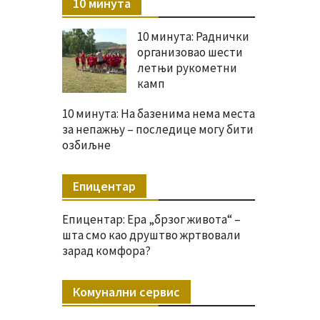
10 минута
10 минута: Раднички
организовао шести
летњи рукометни
камп
10 минута: На базенима нема места
за непажњу – последице могу бити
озбиљне
Епицентар
Епицентар: Ера „брзог живота“ –
шта смо као друштво жртвовали
зарад комфора?
Комунални сервис