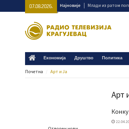
Skip
Најновије
Млади из ратом пог
07.08.2026.
to
Украјине бораве у к
content
одмаралишту на Ко
Крагујевац први пу
међународне конфе
ове мреже музеја
Ватрогасци угасили
околини Крагујевца
Економија
Друштво
Политика
Home
Безбедност на куп
од одговорног пон
Почетна
Арт и Ја
Арт 
Конку
22.04.2
Отворен нови