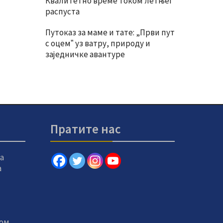
Квалитетно време током летњег
распуста
Путоказ за маме и тате: „Први пут
с оцемˮ уз ватру, природу и
заједничке авантуре
Пратите нас
а
а
том