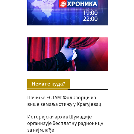
Немате куда?
Почиње ЕСТАМ: Фолклорци из
више земаља стижу у Крагујевац
Историјски архив Шумадије
организује бесплатну радионицу
за најмлађе