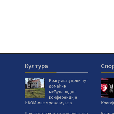
Култура
Спо
Крагујевац први пут
домаћин
међународне
конференције
ИКОМ-ове мреже музеја
Крагуј
Пријатељство које је обележило
Радни