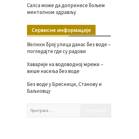
Салса може да допринесе бољем
менталном здрављу
Сервисне информације
Велики број улица данас без воде –
погледајте где су радови
Хаварије на водоводној мрежи –
више насеља без воде
Без воде у Бресници, Станову и
Баљковцу
Претрага
за: