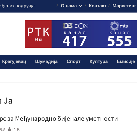
ођених подручја
О нама
Контакт
Маркетинг
рагујевачком
паонику
т домаћин
ренције ИКОМ-
 14 пожара у
Крагујевац
Шумадија
Спорт
Култура
Емисије
алиштима почиње
ашања
и Ја
рс за Међународно бијенале уметности
018
РТК