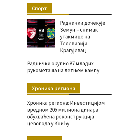
Спорт
Раднички дочекује
Земун – снимак
утакмице на
Телевизији
Крагујевац
Раднички окупио 87 младих
рукометаша на летњем кампу
Хроника региона
Хроника региона: Инвестицијом
вредном 205 милиона динара
обухваћена реконструкција
цевовода у Книћу