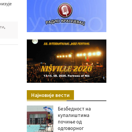
низује
ти
,
Најновије вести
Безбедност на
купалиштима
почиње од
одговорног