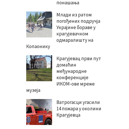
понашања
Млади из ратом
погођених подручја
Украјине бораве у
крагујевачком
одмаралишту на
Копаонику
Крагујевац први пут
домаћин
међународне
конференције
ИКОМ-ове мреже
музеја
Ватрогасци угасили
14 пожара у околини
Крагујевца