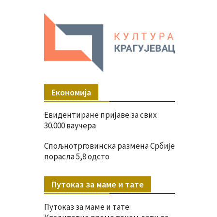
Економија
Евидентиране пријаве за свих
30.000 ваучера
Спољнотрговинска размена Србије
порасла 5,8 одсто
Путоказ за маме и тате
Путоказ за маме и тате: