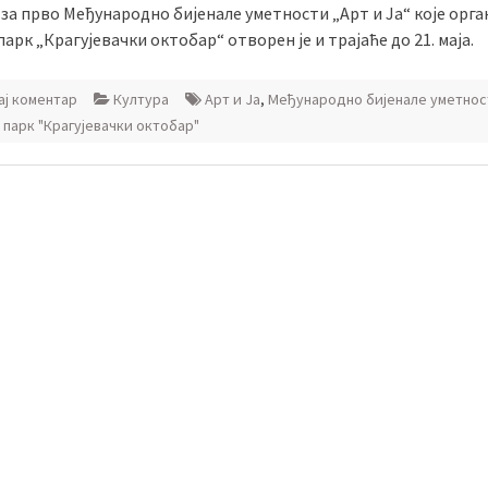
за прво Међународно бијенале уметности „Арт и Ја“ којe орга
арк „Крагујевачки октобар“ отворен је и трајаће до 21. маја.
ј коментар
Култура
Арт и Ја
,
Међународно бијенале уметнос
 парк "Крагујевачки октобар"