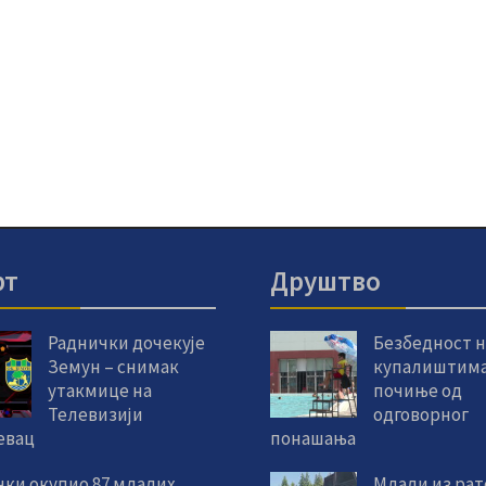
рт
Друштво
Раднички дочекује
Безбедност н
Земун – снимак
купалиштим
утакмице на
почиње од
Телевизији
одговорног
евац
понашања
чки окупио 87 младих
Млади из ра