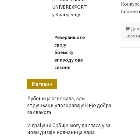
Конкурс 
UNIVEREXPORT
Спомен п
у Крагујевцу
Дода
Спомен
Резервишите
своју
боемску
епизоду ове
сезоне
Магазин
Лубеница освежава, али
стручњаци упозоравају: Није добра
за свакога
И грађани Србије могу да гласају за
нови дизајн новчаница евра