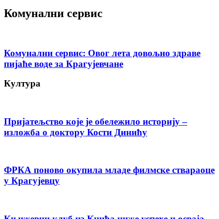
Комунални сервис
Комунални сервис: Овог лета довољно здраве
пијаће воде за Крагујевчане
Култура
Пријатељство које је обележило историју –
изложба о доктору Кости Динићу
ФРКА поново окупила младе филмске ствараоце
у Крагујевцу
Књижевни клуб из Кнића ниже успехе и осваја