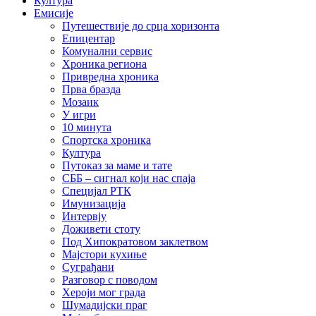
Култура
Емисије
Путешествије до срца хоризонта
Епицентар
Комунални сервис
Хроника региона
Привредна хроника
Прва бразда
Мозаик
У игри
10 минута
Спортска хроника
Култура
Путоказ за маме и тате
СББ – сигнал који нас спаја
Специјал РТК
Имунизација
Интервју
Доживети стоту
Под Хипократовом заклетвом
Мајстори кухиње
Суграђани
Разговор с поводом
Хероји мог града
Шумадијски праг