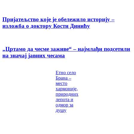
Пријатељство које је обележило историју –
изложба о доктору Кости Динићу
„Цртамо да чесме заживе“ – најмлађи подсетили
на значај јавних чесама
Етно село
Брана –
место
хармоније,
природних
лепота и
одмор за
душу