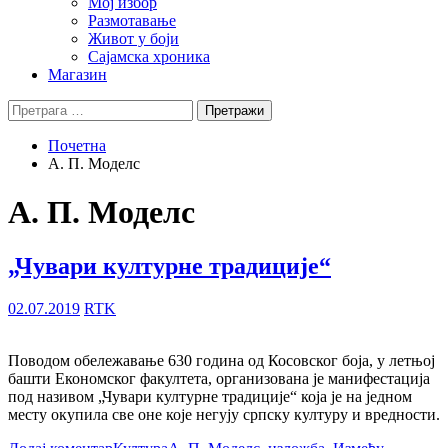
Мој избор
Размотавање
Живот у боји
Сајамска хроника
Магазин
Претрага
за:
Почетна
А. П. Моделс
А. П. Моделс
„Чувари културне традиције“
02.07.2019
RTK
Поводом обележавање 630 година од Косовског боја, у летњој
башти Економског факултета, организована је манифестација
под називом „Чувари културне традиције“ која је на једном
месту окупила све оне које негују српску културу и вредности.