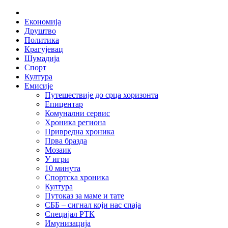
Skip
Home
to
Економија
content
Друштво
Политика
Крагујевац
Шумадија
Спорт
Култура
Емисије
Путешествије до срца хоризонта
Епицентар
Комунални сервис
Хроника региона
Привредна хроника
Прва бразда
Мозаик
У игри
10 минута
Спортска хроника
Култура
Путоказ за маме и тате
СББ – сигнал који нас спаја
Специјал РТК
Имунизација