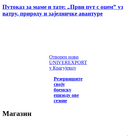
Путоказ за маме и тате: „Први пут с оцемˮ уз
ватру, природу и заједничке авантуре
Отворен нови
UNIVEREXPORT
у Крагујевцу
Резервишите
своју
боемску
епизоду ове
сезоне
Магазин