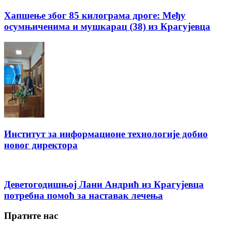
Хапшење због 85 килограма дроге: Међу
осумњиченима и мушкарац (38) из Крагујевца
Институт за информационе технологије добио
новог директора
Деветогодишњој Лани Андрић из Крагујевца
потребна помоћ за наставак лечења
Пратите нас