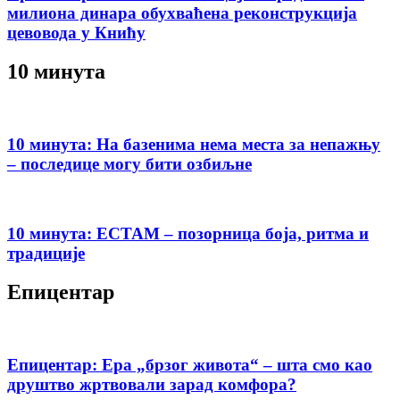
милиона динара обухваћена реконструкција
цевовода у Книћу
10 минута
10 минута: На базенима нема места за непажњу
– последице могу бити озбиљне
10 минута: ЕСТАМ – позорница боја, ритма и
традиције
Епицентар
Епицентар: Ера „брзог живота“ – шта смо као
друштво жртвовали зарад комфора?