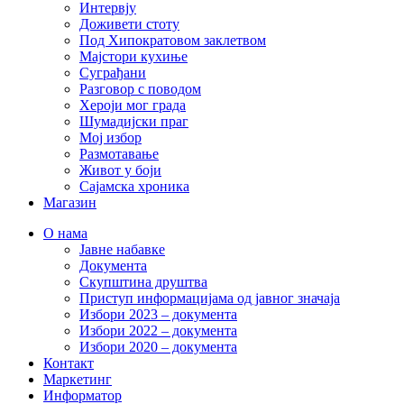
Интервју
Доживети стоту
Под Хипократовом заклетвом
Мајстори кухиње
Суграђани
Разговор с поводом
Хероји мог града
Шумадијски праг
Мој избор
Размотавање
Живот у боји
Сајамска хроника
Магазин
О нама
Јавне набавке
Документа
Скупштина друштва
Приступ информацијама од јавног значаја
Избори 2023 – документа
Избори 2022 – документа
Избори 2020 – документа
Контакт
Маркетинг
Информатор