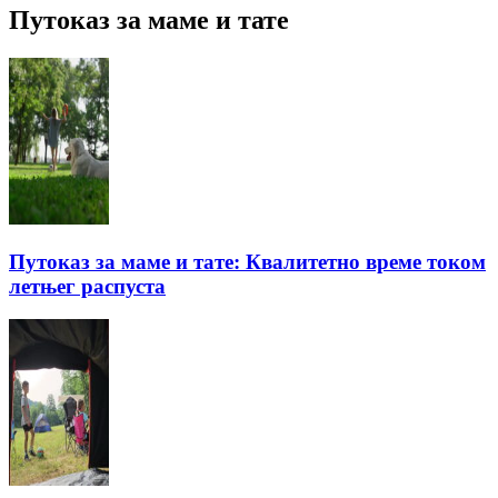
Путоказ за маме и тате
Путоказ за маме и тате: Квалитетно време током
летњег распуста