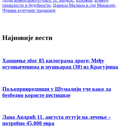
Додај коментар
Култура
А. П. Моделс
,
изложба
,
Између
прошлости и будућности
,
Царица Милица и сјај Манасије
,
Чувари културне традиције
Најновије вести
Хапшење због 85 килограма дроге: Међу
осумњиченима и мушкарац (38) из Крагујевца
Пољопривредници у Шумадији уче како да
безбедно користе пестициде
Лана Андрић 11. августа путује на лечење –
потребно 45.000 евра