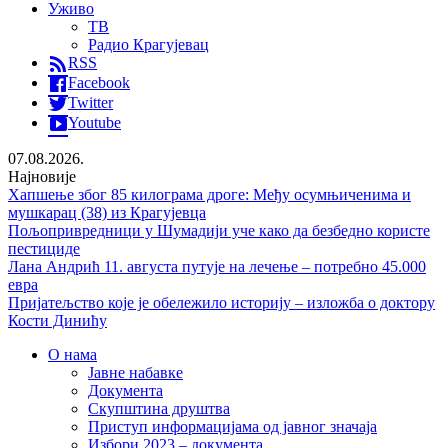
Уживо
ТВ
Радио Крагујевац
RSS
Facebook
Twitter
Youtube
07.08.2026.
Најновије
Хапшење због 85 килограма дроге: Међу осумњиченима и
мушкарац (38) из Крагујевца
Пољопривредници у Шумадији уче како да безбедно користе
пестициде
Лана Андрић 11. августа путује на лечење – потребно 45.000
евра
Пријатељство које је обележило историју – изложба о доктору
Кости Динићу
О нама
Јавне набавке
Документа
Скупштина друштва
Приступ информацијама од јавног значаја
Избори 2023 – документа