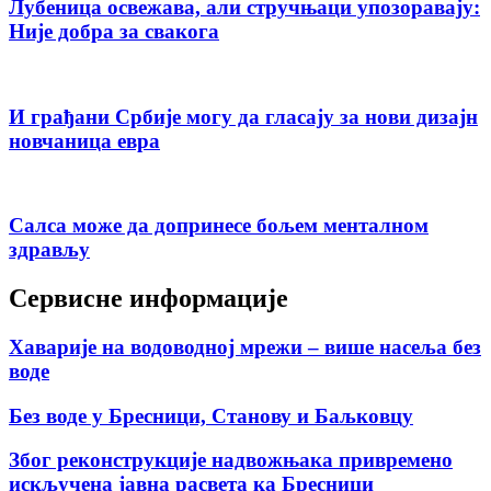
Лубеница освежава, али стручњаци упозоравају:
Није добра за свакога
И грађани Србије могу да гласају за нови дизајн
новчаница евра
Салса може да допринесе бољем менталном
здрављу
Сервисне информације
Хаварије на водоводној мрежи – више насеља без
воде
Без воде у Бресници, Станову и Баљковцу
Због реконструкције надвожњака привремено
искључена јавна расвета ка Бресници