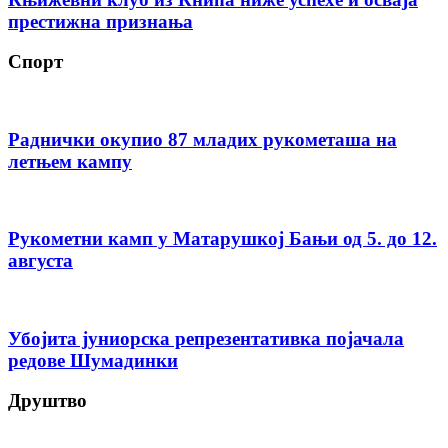
престижна признања
Спорт
Раднички окупио 87 младих рукометаша на
летњем кампу
Рукометни камп у Матарушкој Бањи од 5. до 12.
августа
Убојита јуниорска репрезентативка појачала
редове Шумадинки
Друштво