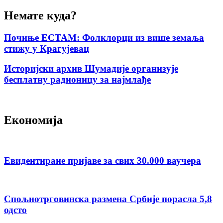
Немате куда?
Почиње ЕСТАМ: Фолклорци из више земаља
стижу у Крагујевац
Историјски архив Шумадије организује
бесплатну радионицу за најмлађе
Економија
Евидентиране пријаве за свих 30.000 ваучера
Спољнотрговинска размена Србије порасла 5,8
одсто