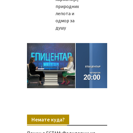
природних
лепота и
одмор за
душу
Немате куда?