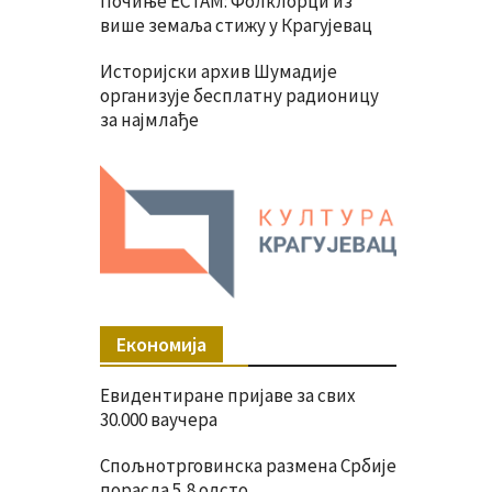
Почиње ЕСТАМ: Фолклорци из
више земаља стижу у Крагујевац
Историјски архив Шумадије
организује бесплатну радионицу
за најмлађе
Економија
Евидентиране пријаве за свих
30.000 ваучера
Спољнотрговинска размена Србије
порасла 5,8 одсто