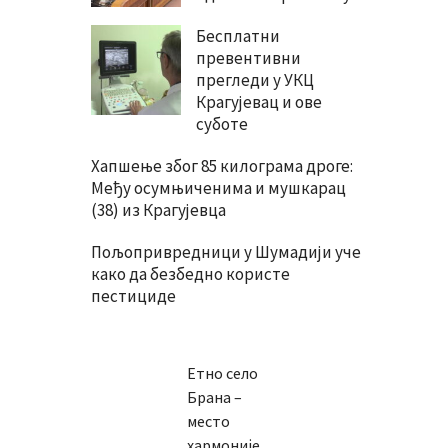
Бесплатни
превентивни
прегледи у УКЦ
Крагујевац и ове
суботе
Хапшење због 85 килограма дроге:
Међу осумњиченима и мушкарац
(38) из Крагујевца
Пољопривредници у Шумадији уче
како да безбедно користе
пестициде
Етно село
Брана –
место
хармоније,