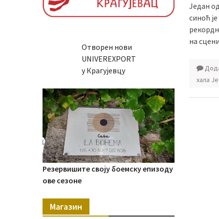
Један о
синоћ је
рекордни
на сцени
Отворен нови
UNIVEREXPORT
Дода
у Крагујевцу
хала Ј
Резервишите своју боемску епизоду
ове сезоне
Магазин