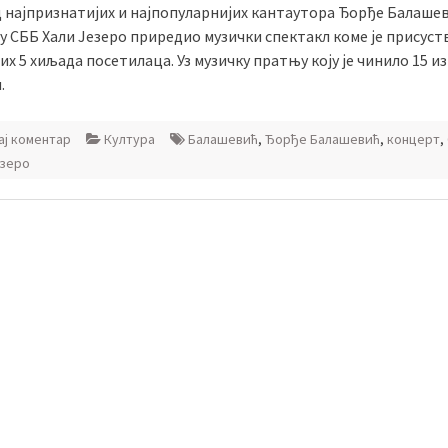
д најпризнатијих и најпопуларнијих кантаутора Ђорђе Балаше
 у СББ Хали Језеро приредио музички спектакл коме је присус
х 5 хиљада посетилаца. Уз музичку пратњу коју је чинило 15 и
.
ј коментар
Култура
Балашевић
,
Ђорђе Балашевић
,
концерт
,
езеро