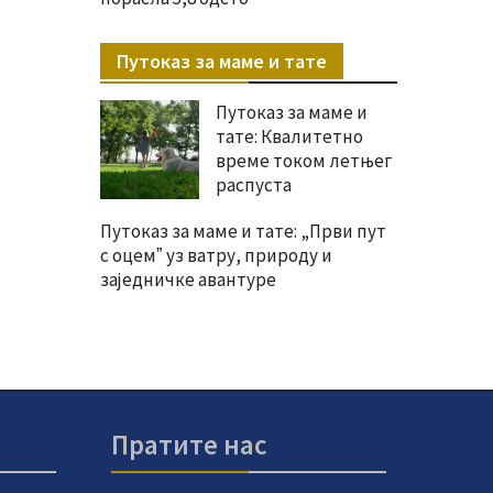
Путоказ за маме и тате
Путоказ за маме и
тате: Квалитетно
време током летњег
распуста
Путоказ за маме и тате: „Први пут
с оцемˮ уз ватру, природу и
заједничке авантуре
Пратите нас