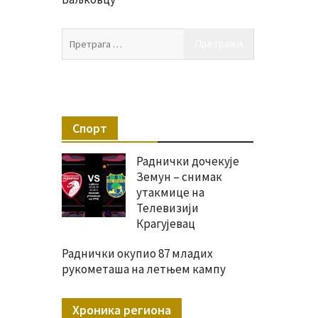
Претрага
за:
Спорт
Раднички дочекује
Земун – снимак
утакмице на
Телевизији
Крагујевац
Раднички окупио 87 младих
рукометаша на летњем кампу
Хроника региона