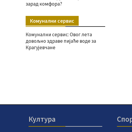
зарад комфора?
Комунални сервис
Комунални сервис: Овог лета
довољно здраве пијаће воде за
Крагујевчане
Култура
Спо