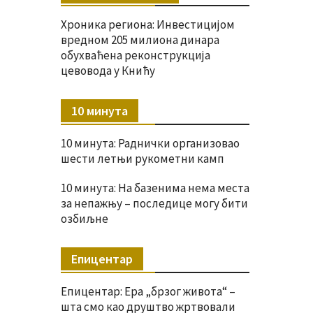
Хроника региона: Инвестицијом
вредном 205 милиона динара
обухваћена реконструкција
цевовода у Книћу
10 минута
10 минута: Раднички организовао
шести летњи рукометни камп
10 минута: На базенима нема места
за непажњу – последице могу бити
озбиљне
Епицентар
Епицентар: Ера „брзог живота“ –
шта смо као друштво жртвовали