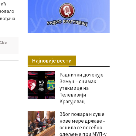
вић
твовало
звођача
СББ
Најновије вести
Раднички дочекује
Земун – снимак
утакмице на
Телевизији
Крагујевац
Због пожара и суше
нове мере државе –
оснива се посебно
одељење при МУП-у