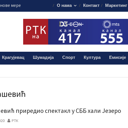
 нове мере
О нама
Контакт
Маркетинг
 посебно одељење
вни прегледи у
ве суботе
лограма дроге:
и мушкарац (38)
Крагујевац
Шумадија
Спорт
Култура
Емисије
Земун – снимак
зији Крагујевац
ашевић
евић приредио спектакл у СББ хали Језеро
020
РТК