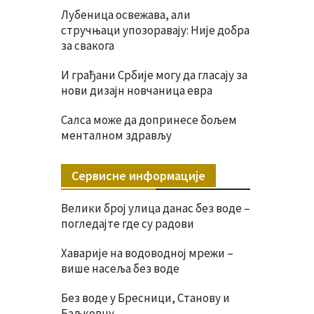
Лубеница освежава, али
стручњаци упозоравају: Није добра
за свакога
И грађани Србије могу да гласају за
нови дизајн новчаница евра
Салса може да допринесе бољем
менталном здрављу
Сервисне информације
Велики број улица данас без воде –
погледајте где су радови
Хаварије на водоводној мрежи –
више насеља без воде
Без воде у Бресници, Станову и
Баљковцу