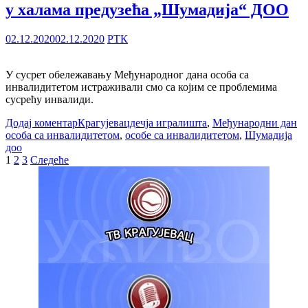
у халама предузећа „Шумадија“ ДОО
02.12.2020
02.12.2020
РТК
У сусрет обележавању Међународног дана особа са
инвалидитетом истраживали смо са којим се проблемима
сусрећу инвалиди.
Додај коментар
Крагујевац
дечја игралишта
,
Међународни дан
особа са инвалидитетом
,
особе са инвалидитетом
,
Шумадија
доо
Пагинација
1
2
3
Следеће
чланака