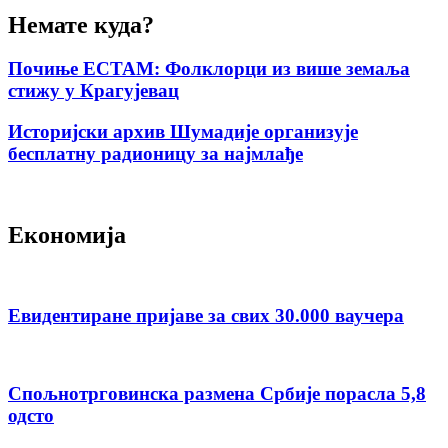
Немате куда?
Почиње ЕСТАМ: Фолклорци из више земаља
стижу у Крагујевац
Историјски архив Шумадије организује
бесплатну радионицу за најмлађе
Економија
Евидентиране пријаве за свих 30.000 ваучера
Спољнотрговинска размена Србије порасла 5,8
одсто