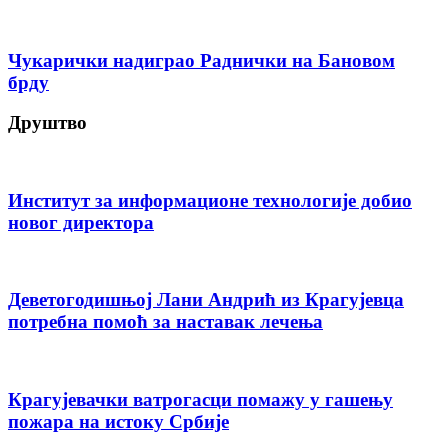
Чукарички надиграо Раднички на Бановом
брду
Друштво
Институт за информационе технологије добио
новог директора
Деветогодишњој Лани Андрић из Крагујевца
потребна помоћ за наставак лечења
Крагујевачки ватрогасци помажу у гашењу
пожара на истоку Србије