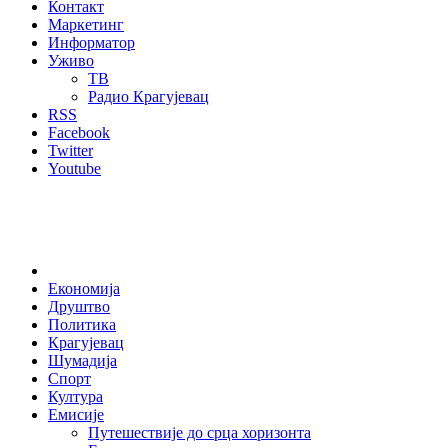
Контакт
Маркетинг
Информатор
Уживо
ТВ
Радио Крагујевац
RSS
Facebook
Twitter
Youtube
Home
Економија
Друштво
Политика
Крагујевац
Шумадија
Спорт
Култура
Емисије
Путешествије до срца хоризонта