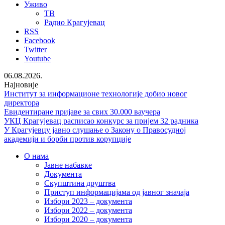
Уживо
ТВ
Радио Крагујевац
RSS
Facebook
Twitter
Youtube
06.08.2026.
Најновије
Институт за информационе технологије добио новог
директора
Евидентиране пријаве за свих 30.000 ваучера
УКЦ Крагујевац расписао конкурс за пријем 32 радника
У Крагујевцу јавно слушање о Закону о Правосудној
академији и борби против корупције
О нама
Јавне набавке
Документа
Скупштина друштва
Приступ информацијама од јавног значаја
Избори 2023 – документа
Избори 2022 – документа
Избори 2020 – документа