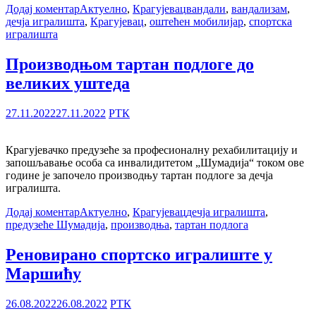
Додај коментар
Актуелно
,
Крагујевац
вандали
,
вандализам
,
дечја игралишта
,
Крагујевац
,
оштећен мобилијар
,
спортска
игралишта
Производњом тартан подлоге до
великих уштеда
27.11.2022
27.11.2022
РТК
Крагујевачко предузеће за професионалну рехабилитацију и
запошљавање особа са инвалидитетом „Шумадија“ током ове
године је започело производњу тартан подлоге за дечја
игралишта.
Додај коментар
Актуелно
,
Крагујевац
дечја игралишта
,
предузеће Шумадија
,
производња
,
тартан подлога
Реновирано спортско игралиште у
Маршићу
26.08.2022
26.08.2022
РТК