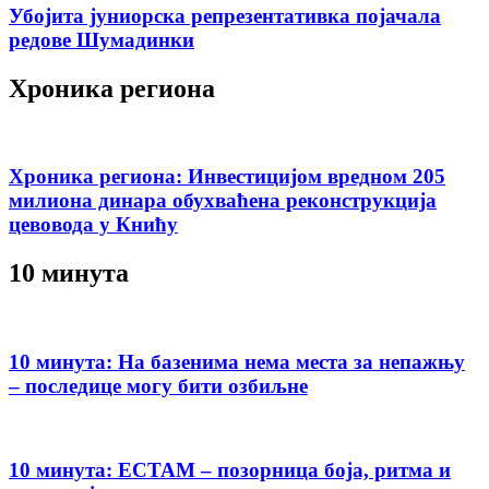
Убојита јуниорска репрезентативка појачала
редове Шумадинки
Хроника региона
Хроника региона: Инвестицијом вредном 205
милиона динара обухваћена реконструкција
цевовода у Книћу
10 минута
10 минута: На базенима нема места за непажњу
– последице могу бити озбиљне
10 минута: ЕСТАМ – позорница боја, ритма и