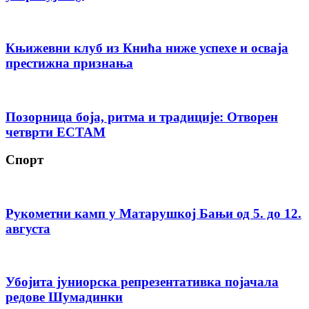
Књижевни клуб из Кнића ниже успехе и осваја
престижна признања
Позорница боја, ритма и традиције: Отворен
четврти ЕСТАМ
Спорт
Рукометни камп у Матарушкој Бањи од 5. до 12.
августа
Убојита јуниорска репрезентативка појачала
редове Шумадинки