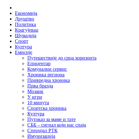
Skip
Home
to
Економија
content
Друштво
Политика
Крагујевац
Шумадија
Спорт
Култура
Емисије
Путешествије до срца хоризонта
Епицентар
Комунални сервис
Хроника региона
Привредна хроника
Прва бразда
Мозаик
У игри
10 минута
Спортска хроника
Култура
Путоказ за маме и тате
СББ – сигнал који нас спаја
Специјал РТК
Имунизација