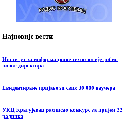
Најновије вести
Институт за информационе технологије добио
новог директора
Евидентиране пријаве за свих 30.000 ваучера
УКЦ Крагујевац расписао конкурс за пријем 32
радника