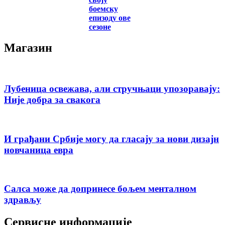
боемску
епизоду ове
сезоне
Магазин
Лубеница освежава, али стручњаци упозоравају:
Није добра за свакога
И грађани Србије могу да гласају за нови дизајн
новчаница евра
Салса може да допринесе бољем менталном
здрављу
Сервисне информације