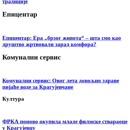
традиције
Епицентар
Епицентар: Ера „брзог живота“ – шта смо као
друштво жртвовали зарад комфора?
Комунални сервис
Комунални сервис: Овог лета довољно здраве
пијаће воде за Крагујевчане
Култура
ФРКА поново окупила младе филмске ствараоце
у Крагујевцу