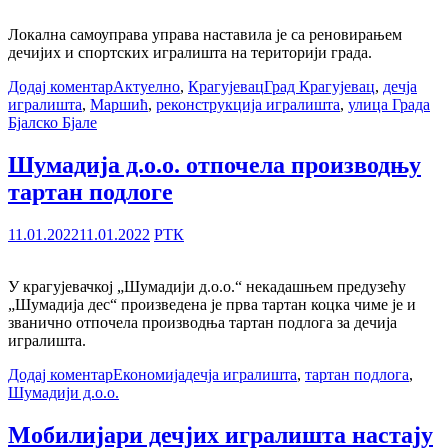
Локална самоуправа управа наставила је са реновирањем
дечијих и спортских игралишта на територији града.
Додај коментар
Актуелно
,
Крагујевац
Град Крагујевац
,
дечја
игралишта
,
Маршић
,
реконструкција игралишта
,
улица Града
Бјалско Бјале
Шумадија д.о.о. отпочела производњу
тартан подлоге
11.01.2022
11.01.2022
РТК
У крагујевачкој „Шумадији д.о.о.“ некадашњем предузећу
„Шумадија дес“ произведена је прва тартан коцка чиме је и
званично отпочела производња тартан подлога за дечија
игралишта.
Додај коментар
Економија
дечја игралишта
,
тартан подлога
,
Шумадији д.о.о.
Мобилијари дечјих игралишта настају