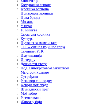
Епицентар
Комунални сервис
Хроника региона
Привредна хроника
Прва бразда
Мозаик
У игри
10 минута
Спортска хроника
Култура
Путоказ за маме и тате
СББ – сигнал који нас спаја
Специјал РТК
Имунизација
Интервју
Доживети стоту
Под Хипократовом заклетвом
Мајстори кухиње
Суграђани
Разговор с поводом
Хероји мог града
Шумадијски праг
Мој избор
Размотавање
Живот у боји