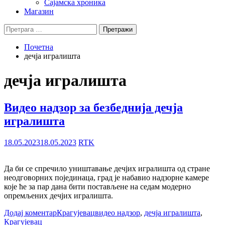
Сајамска хроника
Магазин
Претрага
за:
Почетна
дечја игралишта
дечја игралишта
Видео надзор за безбеднија дечја
игралишта
18.05.2023
18.05.2023
RTK
Да би се спречило уништавање дечјих игралишта од стране
неодговорних појединаца, град је набавио надзорне камере
које ће за пар дана бити постављене на седам модерно
опремљених дечјих игралишта.
Додај коментар
Крагујевац
видео надзор
,
дечја игралишта
,
Крагујевац