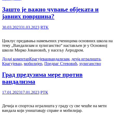
Зашто је важно чување објеката и
јавних површина?
30.03.2023
31.03.2023
RTK
Циклус предавања намењених ученицима основних школа на
тему „Вандализам и хулиганство“ настављен је у Основној
школи Мирко Јовановић, у насељу Аеродром.
Додај коментар
Крагујевац
вандализам
,
дечја игралишта
,
Крагујевац
,
мобилијер
,
Предраг Стевовић
,
хулиганство
Град предузима мере против
вандализма
17.01.2023
17.01.2023
РТК
Дечија и спортска игралишта у граду су све чешће на мети
вандала који уништавају справе и мобилијар.