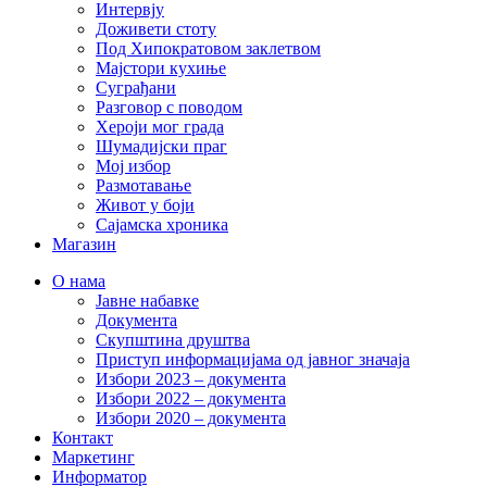
Интервју
Доживети стоту
Под Хипократовом заклетвом
Мајстори кухиње
Суграђани
Разговор с поводом
Хероји мог града
Шумадијски праг
Мој избор
Размотавање
Живот у боји
Сајамска хроника
Магазин
О нама
Јавне набавке
Документа
Скупштина друштва
Приступ информацијама од јавног значаја
Избори 2023 – документа
Избори 2022 – документа
Избори 2020 – документа
Контакт
Маркетинг
Информатор