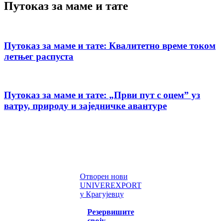
Путоказ за маме и тате
Путоказ за маме и тате: Квалитетно време током
летњег распуста
Путоказ за маме и тате: „Први пут с оцемˮ уз
ватру, природу и заједничке авантуре
Отворен нови
UNIVEREXPORT
у Крагујевцу
Резервишите
своју