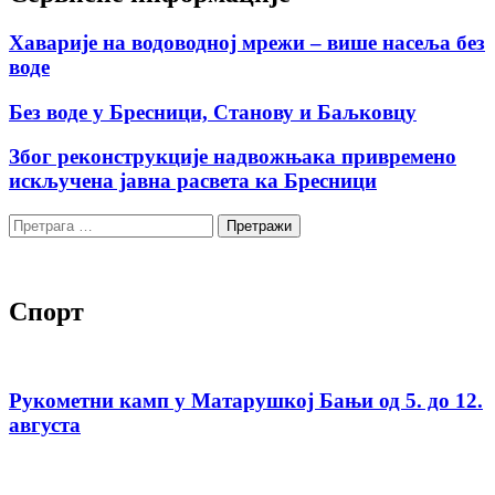
Хаварије на водоводној мрежи – више насеља без
воде
Без воде у Бресници, Станову и Баљковцу
Због реконструкције надвожњака привремено
искључена јавна расвета ка Бресници
Претрага
за:
Спорт
Рукометни камп у Матарушкој Бањи од 5. до 12.
августа