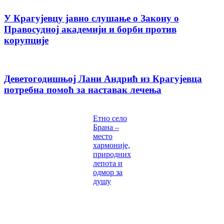
У Крагујевцу јавно слушање о Закону о
Правосудној академији и борби против
корупције
Деветогодишњој Лани Андрић из Крагујевца
потребна помоћ за наставак лечења
Етно село
Брана –
место
хармоније,
природних
лепота и
одмор за
душу