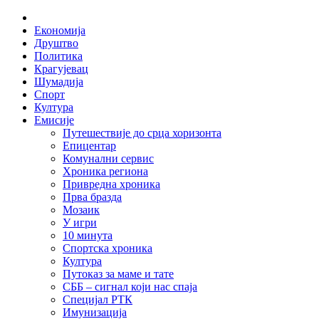
Skip
Home
to
Економија
content
Друштво
Политика
Крагујевац
Шумадија
Спорт
Култура
Емисије
Путешествије до срца хоризонта
Епицентар
Комунални сервис
Хроника региона
Привредна хроника
Прва бразда
Мозаик
У игри
10 минута
Спортска хроника
Култура
Путоказ за маме и тате
СББ – сигнал који нас спаја
Специјал РТК
Имунизација