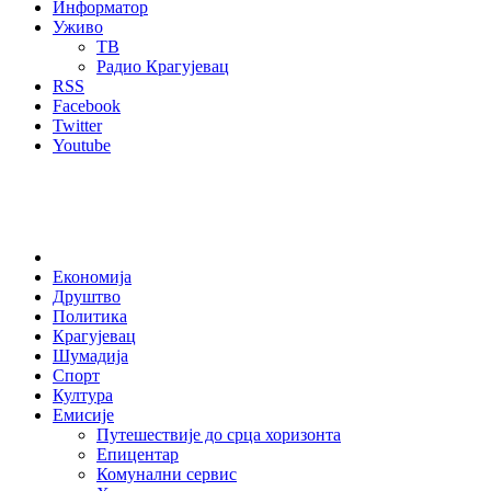
Информатор
Уживо
ТВ
Радио Крагујевац
RSS
Facebook
Twitter
Youtube
Home
Економија
Друштво
Политика
Крагујевац
Шумадија
Спорт
Култура
Емисије
Путешествије до срца хоризонта
Епицентар
Комунални сервис