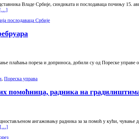
ставника Владе Србије, синдиката и послодаваца почињу 15. авгус
[…]
ија послодаваца Србије
фебруара
ање плаћања пореза и доприноса, добили су од Пореске управе о
и
,
Пореска управа
ћних помоћница, радника на градилиштим
једностављеном ангажовању радника за за помоћ у кући, чување 
[…]
орез