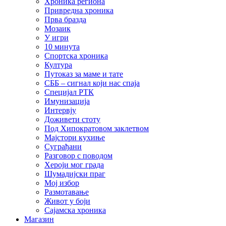
Хроника региона
Привредна хроника
Прва бразда
Мозаик
У игри
10 минута
Спортска хроника
Култура
Путоказ за маме и тате
СББ – сигнал који нас спаја
Специјал РТК
Имунизација
Интервју
Доживети стоту
Под Хипократовом заклетвом
Мајстори кухиње
Суграђани
Разговор с поводом
Хероји мог града
Шумадијски праг
Мој избор
Размотавање
Живот у боји
Сајамска хроника
Магазин