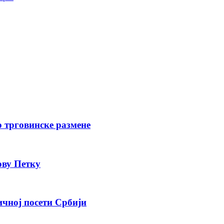
о трговинске размене
ову Петку
ичној посети Србији