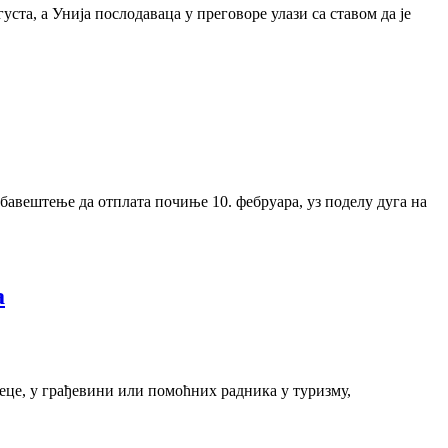
та, а Унија послодаваца у преговоре улази са ставом да је
бавештење да отплата почиње 10. фебруара, уз поделу дуга на
а
деце, у грађевини или помоћних радника у туризму,