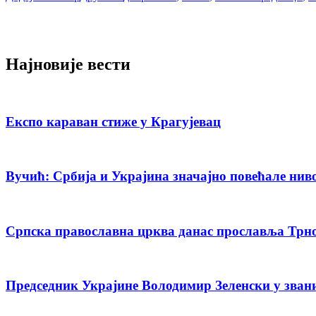
Најновије вести
Експо караван стиже у Крагујевац
Вучић: Србија и Украјина значајно повећале нив
Српска православна црква данас прославља Трн
Председник Украјине Володимир Зеленски у зван