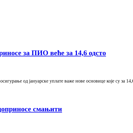
риносе за ПИО веће за 14,6 одсто
осигурање од јануарске уплате важе нове основице које су за 14,
 доприносе смањити