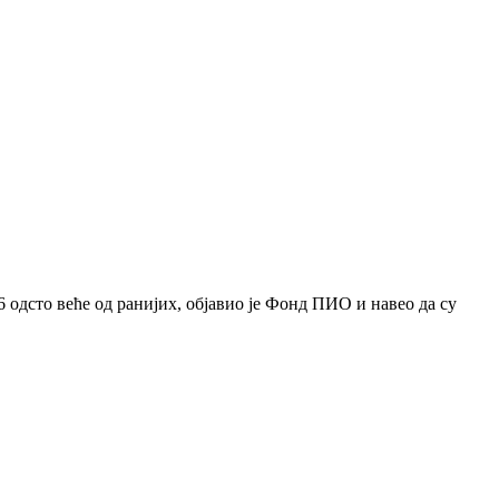
6 одсто веће од ранијих, објавио је Фонд ПИО и навео да су