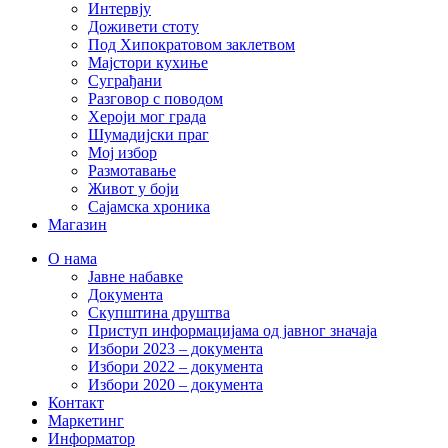
Интервју
Доживети стоту
Под Хипократовом заклетвом
Мајстори кухиње
Суграђани
Разговор с поводом
Хероји мог града
Шумадијски праг
Мој избор
Размотавање
Живот у боји
Сајамска хроника
Магазин
О нама
Јавне набавке
Документа
Скупштина друштва
Приступ информацијама од јавног значаја
Избори 2023 – документа
Избори 2022 – документа
Избори 2020 – документа
Контакт
Маркетинг
Информатор