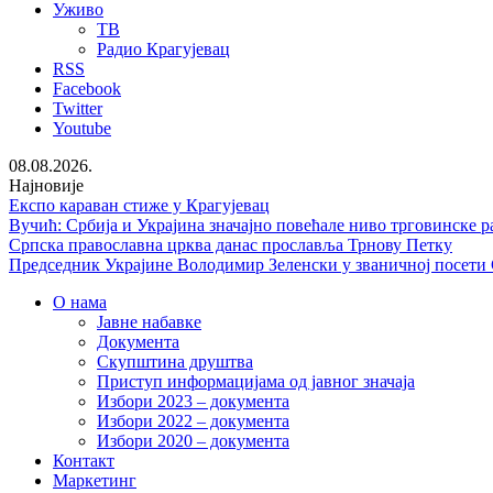
Уживо
ТВ
Радио Крагујевац
RSS
Facebook
Twitter
Youtube
08.08.2026.
Најновије
Експо караван стиже у Крагујевац
Вучић: Србија и Украјина значајно повећале ниво трговинске р
Српска православна црква данас прославља Трнову Петку
Председник Украјине Володимир Зеленски у званичној посети
О нама
Јавне набавке
Документа
Скупштина друштва
Приступ информацијама од јавног значаја
Избори 2023 – документа
Избори 2022 – документа
Избори 2020 – документа
Контакт
Маркетинг