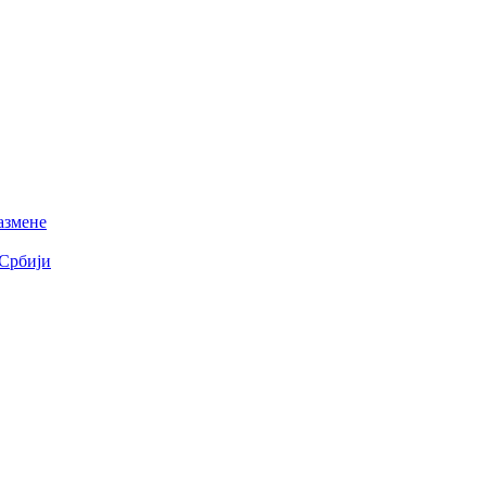
азмене
 Србији