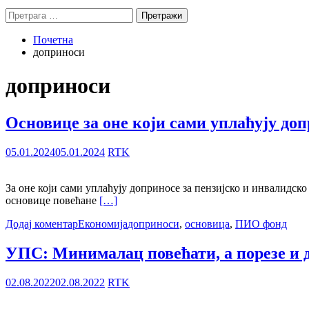
Претрага
за:
Почетна
доприноси
доприноси
Основице за оне који сами уплаћују доп
05.01.2024
05.01.2024
RTK
За оне који сами уплаћују доприносе за пензијско и инвалидско 
основице повећане
[…]
Додај коментар
Економија
доприноси
,
основица
,
ПИО фонд
УПС: Минималац повећати, а порезе и
02.08.2022
02.08.2022
RTK