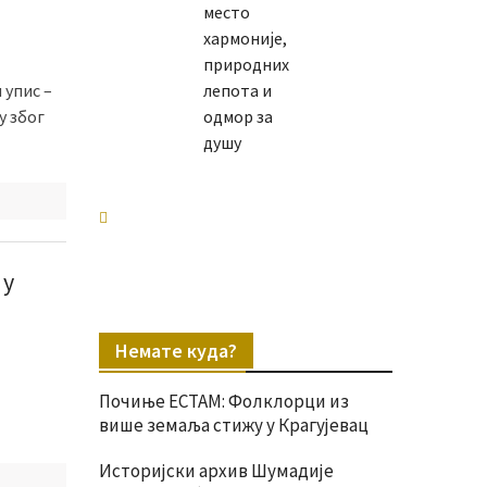
место
хармоније,
природних
 упис –
лепота и
у због
одмор за
душу
е
 у
Немате куда?
Почиње ЕСТАМ: Фолклорци из
више земаља стижу у Крагујевац
Историјски архив Шумадије