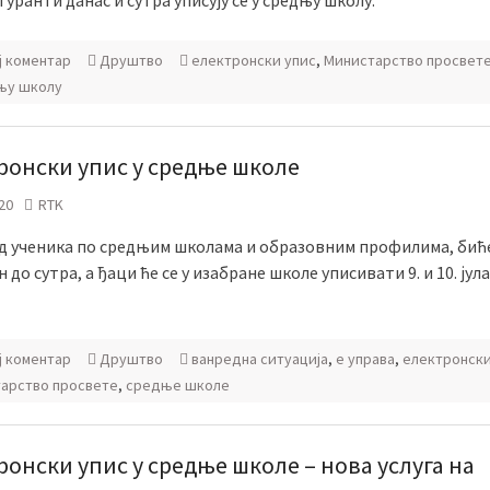
уранти данас и сутра уписују се у средњу школу.
ј коментар
Друштво
електронски упис
,
Министарство просвет
њу школу
ронски упис у средње школе
20
RTK
д ученика по средњим школама и образовним профилима, бић
 до сутра, а ђаци ће се у изабране школе уписивати 9. и 10. јула
ј коментар
Друштво
ванредна ситуација
,
е управа
,
електронски
арствo просвете
,
средње школе
ронски упис у средње школе – нова услуга на