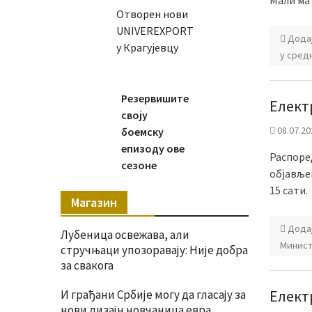
Мали мат
Отворен нови
UNIVEREXPORT
Дода
у Крагујевцу
у сред
Резервишите
Елект
своју
08.07.20
боемску
епизоду ове
Распоре
сезоне
објављен
15 сати.
Магазин
Дода
Лубеница освежава, али
Минист
стручњаци упозоравају: Није добра
за свакога
Елект
И грађани Србије могу да гласају за
нови дизајн новчаница евра