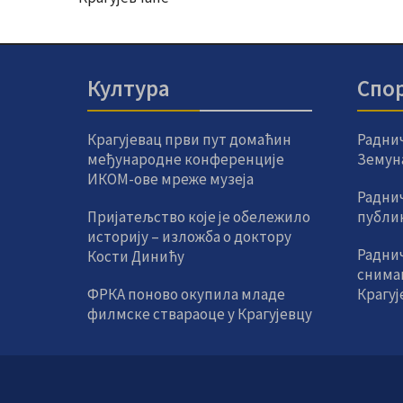
Култура
Спо
Крагујевац први пут домаћин
Радни
међународне конференције
Земун
ИКОМ-ове мреже музеја
Радни
Пријатељство које је обележило
публик
историју – изложба о доктору
Раднич
Кости Динићу
снима
ФРКА поново окупила младе
Крагуј
филмске ствараоце у Крагујевцу