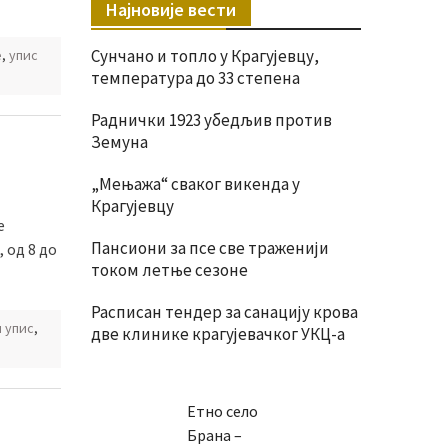
Најновије вести
Сунчано и топло у Крагујевцу,
е
,
упис
температура до 33 степена
Раднички 1923 убедљив против
Земуна
„Мењажа“ сваког викенда у
Крагујевцу
е
Пансиони за псе све траженији
, од 8 до
током летње сезоне
Расписан тендер за санацију крова
 упис
,
две клинике крагујевачког УКЦ-а
Етно село
Брана –