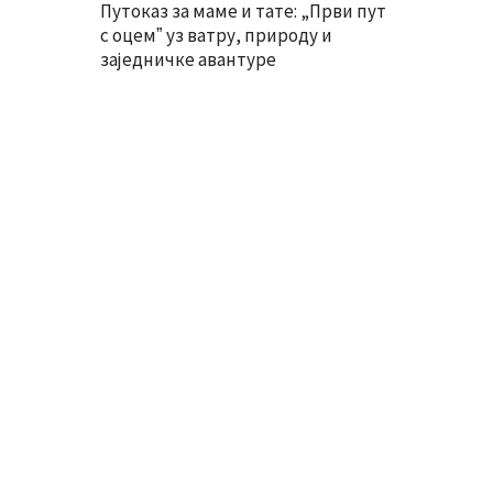
Путоказ за маме и тате: „Први пут
с оцемˮ уз ватру, природу и
заједничке авантуре