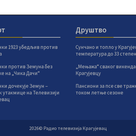
рт
Друштво
чки 1923 убедљив против
Сунчано и топло у Крагује
а
температура до 33 степе
чки против Земуна без
„Мењажа“ сваког викенда
е на „Чика Дачи“
Крагујевцу
ки дочекује Земун –
Пансиони за псе све траж
к утакмице на Телевизији
током летње сезоне
евац
2026© Радио телевизија Крагујевац