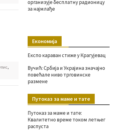
организује бесплатну радионицу
за најмлађе
Економија
Експо караван стиже у Крагујевац
упис
,
Вучић: Србија и Украјина значајно
повећале ниво трговинске
размене
Путоказ за маме и тате
Путоказ за маме и тате:
Квалитетно време током летњег
распуста