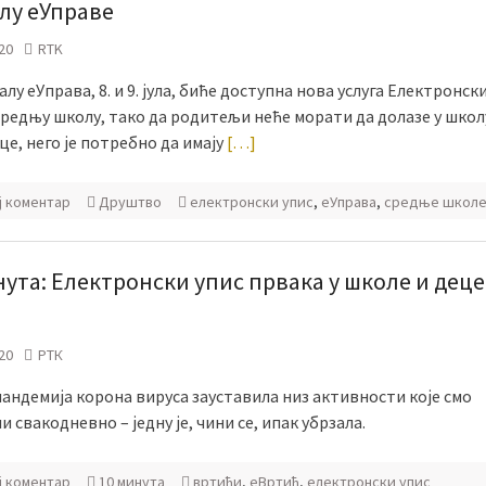
лу еУправе
20
RTK
лу еУправа, 8. и 9. јула, биће доступна нова услуга Електронски
средњу школу, тако да родитељи неће морати да долазе у школ
це, него је потребно да имају
[…]
ј коментар
Друштво
електронски упис
,
еУправа
,
средње школ
нута: Електронски упис првака у школе и деце
20
РТК
пандемија корона вируса зауставила низ активности које смо
 свакодневно – једну је, чини се, ипак убрзала.
ј коментар
10 минута
вртићи
,
еВртић
,
електронски упис