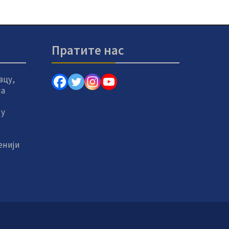
Пратите нас
вцу,
на
 у
енији