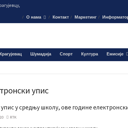
рагујевцу,
степена
О нама
Контакт
Маркетинг
Информато
дљив против
кенда у
е траженији током
Крагујевац
Шумадија
Спорт
Култура
Емисије
тронски упис
 упис у средњу школу, ове године електронск
20
RTK