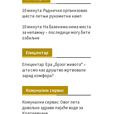
10 минута: Раднички организовао
шести летњи рукометни камп
10 минута: На базенима нема места
за непажњу – последице могу бити
озбиљне
Епицентар
Епицентар: Ера „брзог живота“ –
шта смо као друштво жртвовали
зарад комфора?
Комунални сервис
Комунални сервис: Овог лета
довољно здраве пијаће воде за
Крагујевчане