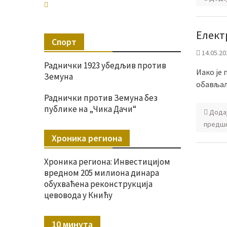
Елект
Спорт
14.05.20
Раднички 1923 убедљив против
Иако је 
Земуна
обављали
Раднички против Земуна без
публике на „Чика Дачи“
Дода
предшк
Хроника региона
Хроника региона: Инвестицијом
вредном 205 милиона динара
обухваћена реконструкција
цевовода у Книћу
10 минута