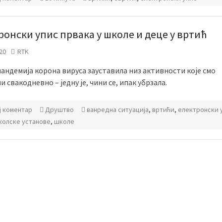
ронски упис првака у школе и деце у вртић
20
RTK
пандемија корона вируса зауставила низ активности које смо
 свакодневно – једну је, чини се, ипак убрзала.
ј коментар
Друштво
ванредна ситуација
,
вртићи
,
електронски 
олске установе
,
школе