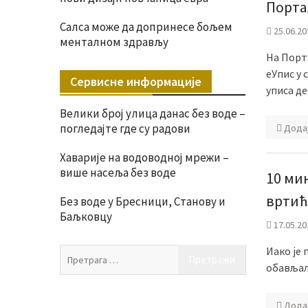
Порта
Салса може да допринесе бољем
25.06.20
менталном здрављу
На Порта
еУпис у 
Сервисне информације
уписа де
Велики број улица данас без воде –
погледајте где су радови
Дода
Хаварије на водоводној мрежи –
више насеља без воде
10 ми
вртић
Без воде у Бресници, Станову и
Баљковцу
17.05.20
Иако је 
Претрага
обављали
за:
Дода