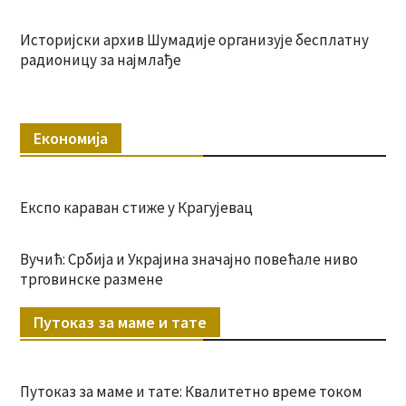
Историјски архив Шумадије организује бесплатну
радионицу за најмлађе
Економија
Експо караван стиже у Крагујевац
Вучић: Србија и Украјина значајно повећале ниво
трговинске размене
Путоказ за маме и тате
Путоказ за маме и тате: Квалитетно време током