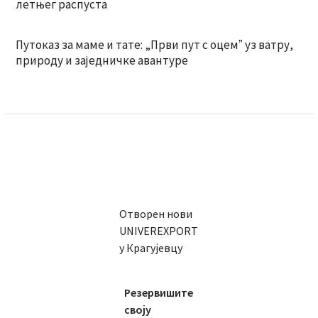
летњег распуста
Путоказ за маме и тате: „Први пут с оцемˮ уз ватру,
природу и заједничке авантуре
Отворен нови
UNIVEREXPORT
у Крагујевцу
Резервишите
своју