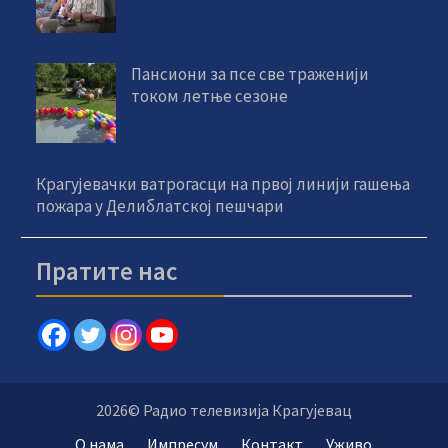
Пансиони за псе све траженији
током летње сезоне
Крагујевачки ватрогасци на првој линији гашења
пожара у Делиблатској пешчари
Пратите нас
2026© Радио телевизија Крагујевац
О нама
Импресум
Контакт
Уживо