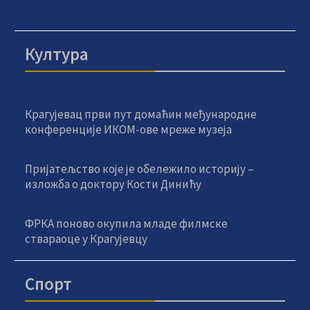
Култура
Крагујевац први пут домаћин међународне
конференције ИКОМ-ове мреже музеја
Пријатељство које је обележило историју –
изложба о доктору Кости Динићу
ФРКА поново окупила младе филмске
ствараоце у Крагујевцу
Спорт