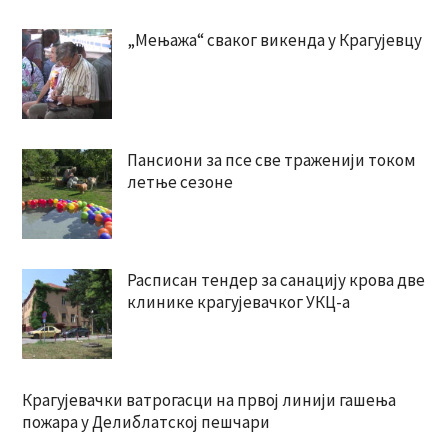
„Мењажа“ сваког викенда у Крагујевцу
Пансиони за псе све траженији током
летње сезоне
Расписан тендер за санацију крова две
клинике крагујевачког УКЦ-а
Крагујевачки ватрогасци на првој линији гашења
пожара у Делиблатској пешчари