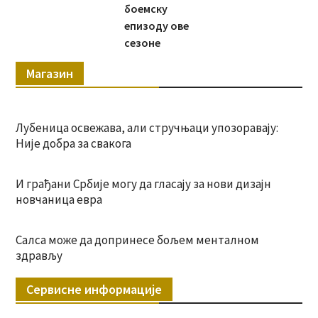
боемску
епизоду ове
сезоне
Магазин
Лубеница освежава, али стручњаци упозоравају:
Није добра за свакога
И грађани Србије могу да гласају за нови дизајн
новчаница евра
Салса може да допринесе бољем менталном
здрављу
Сервисне информације