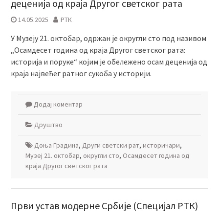
деценија од краја Другог светског рата
14.05.2025
РТК
У Музеју 21. октобар, одржан је округли сто под називом
„Осамдесет година од краја Другог светског рата:
историја и поруке“ којим је обележено осам деценија од
краја највећег ратног сукоба у историји.
Додај коментар
Друштво
Доња Градина
,
Други светски рат
,
историчари
,
Музеј 21. октобар
,
округли сто
,
Осамдесет година од
краја Другог светског рата
Први устав модерне Србије (Специјал РТК)