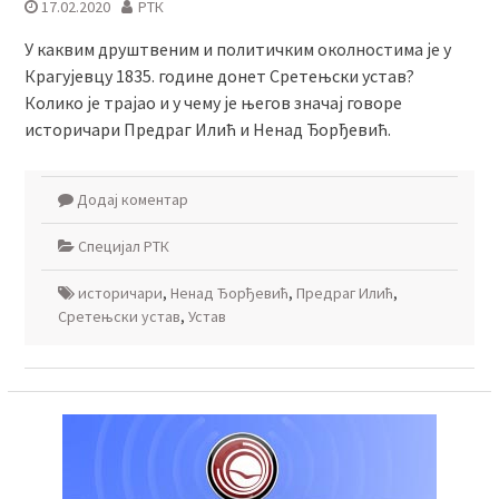
17.02.2020
РТК
У каквим друштвеним и политичким околностима је у
Крагујевцу 1835. године донет Сретењски устав?
Колико је трајао и у чему је његов значај говоре
историчари Предраг Илић и Ненад Ђорђевић.
Додај коментар
Специјал РТК
историчари
,
Ненад Ђорђевић
,
Предраг Илић
,
Сретењски устав
,
Устав