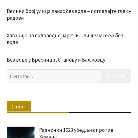
Велики број улица данас без воде – погледајте где су
радови
Хаварије на водоводној мрежи – више насеља без
воде
Без воде у Бресници, Станову и Баљковцу
Пр
за:
Спорт
Раднички 1923 убедљив против
Земуна