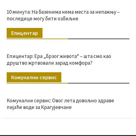
10 минута: На базенима нема места за непажњу –
последице могу бити озбиљне
Епицентар
Епицентар: Ера „брзог живота“ – шта смо као
друштво жртвовали зарад комфора?
Комунални сервис
Комунални сервис: Овог лета довољно здраве
пијаће воде за Крагујевчане