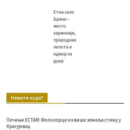
Етно село
Брана –
место
хармоније,
природних
лепота и
одмор за
душу
Немате куда?
Почиње ЕСТАМ: Фолклорци из више земаља стижу у
Крагујевац