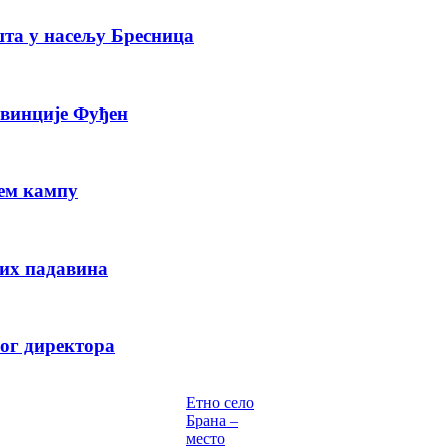
шта у насељу Бресница
овинције Фуђен
ем кампу
вих падавина
вог директора
Етно село
Брана –
место