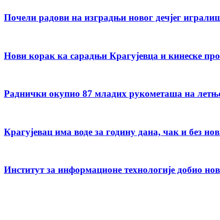
Почели радови на изградњи новог дечјег играли
Нови корак ка сарадњи Крагујевца и кинеске пр
Раднички окупио 87 младих рукометаша на летњ
Крагујевац има воде за годину дана, чак и без но
Институт за информационе технологије добио но