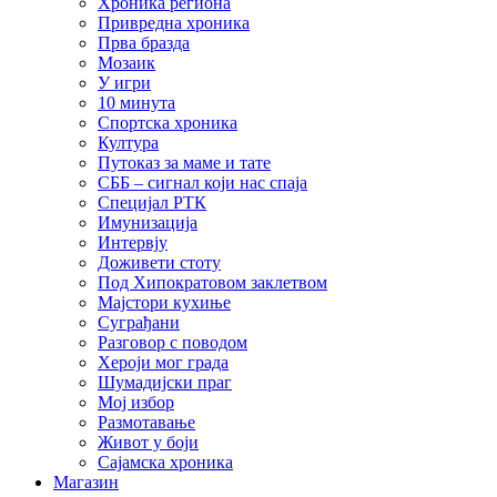
Хроника региона
Привредна хроника
Прва бразда
Мозаик
У игри
10 минута
Спортска хроника
Култура
Путоказ за маме и тате
СББ – сигнал који нас спаја
Специјал РТК
Имунизација
Интервју
Доживети стоту
Под Хипократовом заклетвом
Мајстори кухиње
Суграђани
Разговор с поводом
Хероји мог града
Шумадијски праг
Мој избор
Размотавање
Живот у боји
Сајамска хроника
Магазин