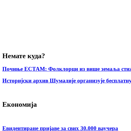
Немате куда?
Почиње ЕСТАМ: Фолклорци из више земаља стиж
Историјски архив Шумадије организује бесплатну
Економија
Евидентиране пријаве за свих 30.000 ваучера