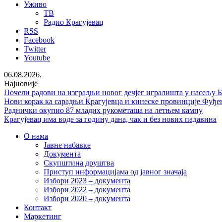
Уживо
ТВ
Радио Крагујевац
RSS
Facebook
Twitter
Youtube
06.08.2026.
Најновије
Почели радови на изградњи новог дечјег игралишта у насељу 
Нови корак ка сарадњи Крагујевца и кинеске провинције Фуђе
Раднички окупио 87 младих рукометаша на летњем кампу
Крагујевац има воде за годину дана, чак и без нових падавина
О нама
Јавне набавке
Документа
Скупштина друштва
Приступ информацијама од јавног значаја
Избори 2023 – документа
Избори 2022 – документа
Избори 2020 – документа
Контакт
Маркетинг