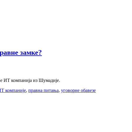
равне замке?
е ИТ компанија из Шумадије.
Т компаније
,
правна питања
,
уговорне обавезе