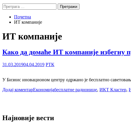
Претрага
за:
Почетна
ИТ компаније
ИТ компаније
Како да домаће ИТ компаније избегну п
31.03.2019
04.04.2019
РТК
У Бизнис иновационом центру одржано је бесплатно саветовањ
Додај коментар
Економија
бесплатне радионице
,
ИКТ Кластер
,
И
Најновије вести