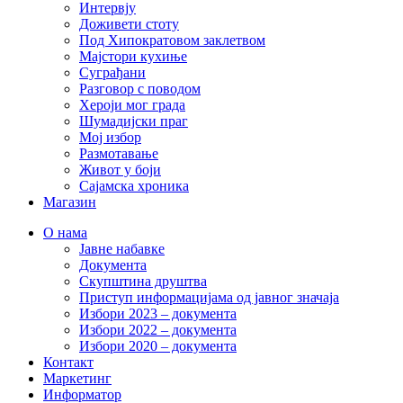
Интервју
Доживети стоту
Под Хипократовом заклетвом
Мајстори кухиње
Суграђани
Разговор с поводом
Хероји мог града
Шумадијски праг
Мој избор
Размотавање
Живот у боји
Сајамска хроника
Магазин
О нама
Јавне набавке
Документа
Скупштина друштва
Приступ информацијама од јавног значаја
Избори 2023 – документа
Избори 2022 – документа
Избори 2020 – документа
Контакт
Маркетинг
Информатор