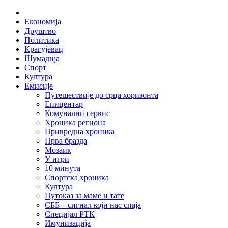
Skip
Home
to
Економија
content
Друштво
Политика
Крагујевац
Шумадија
Спорт
Култура
Емисије
Путешествије до срца хоризонта
Епицентар
Комунални сервис
Хроника региона
Привредна хроника
Прва бразда
Мозаик
У игри
10 минута
Спортска хроника
Култура
Путоказ за маме и тате
СББ – сигнал који нас спаја
Специјал РТК
Имунизација