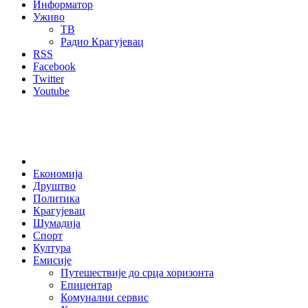
Информатор
Уживо
ТВ
Радио Крагујевац
RSS
Facebook
Twitter
Youtube
Home
Економија
Друштво
Политика
Крагујевац
Шумадија
Спорт
Култура
Емисије
Путешествије до срца хоризонта
Епицентар
Комунални сервис