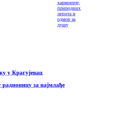
хармоније,
природних
лепота и
одмор за
душу
у у Крагујевац
 радионицу за најмлађе