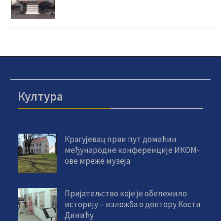
Култура
Крагујевац први пут домаћин
међународне конференције ИКОМ-
ове мреже музеја
Пријатељство које је обележило
историју – изложба о доктору Кости
Динићу