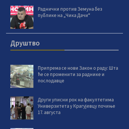
Раднички против Земуна без
публике на „Чика Дачи“
Друштво
Припрема се нови Закон о раду: Шта
ће се променити за раднике и
послодавце
Други уписни рок на факултетима
Универзитета у Крагујевцу почиње
17. августа