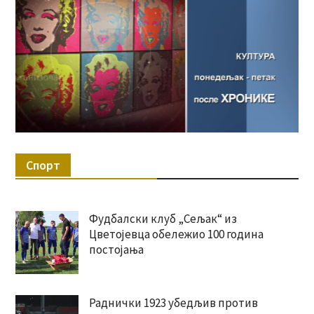
Спорт
Фудбалски клуб „Сељак“ из
Цветојевца обележио 100 година
постојања
Раднички 1923 убедљив против