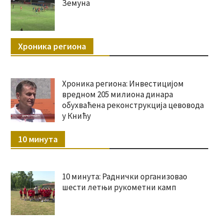
Земуна
Хроника региона
Хроника региона: Инвестицијом
вредном 205 милиона динара
обухваћена реконструкција цевовода
у Книћу
10 минута
10 минута: Раднички организовао
шести летњи рукометни камп