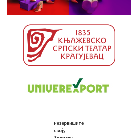
Резервишите
своју
боемску