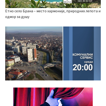
Етно село Брана – место хармоније, природних лепота и
одмор за душу