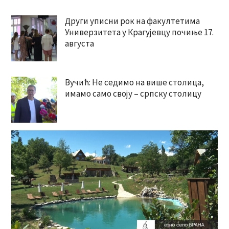
Други уписни рок на факултетима
Универзитета у Крагујевцу почиње 17.
августа
Вучић: Не седимо на више столица,
имамо само своју – српску столицу