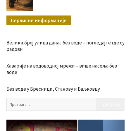
Сервисне информације
Велики број улица данас без воде – погледајте где су
радови
Хаварије на водоводној мрежи – више насеља без
воде
Без воде у Бресници, Станову и Баљковцу
Пр
за: