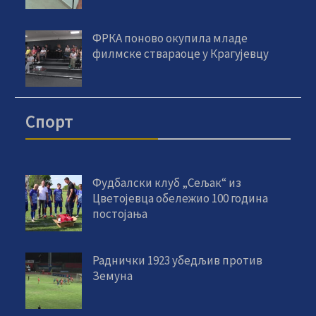
ФРКА поново окупила младе
филмске ствараоце у Крагујевцу
Спорт
Фудбалски клуб „Сељак“ из
Цветојевца обележио 100 година
постојања
Раднички 1923 убедљив против
Земуна