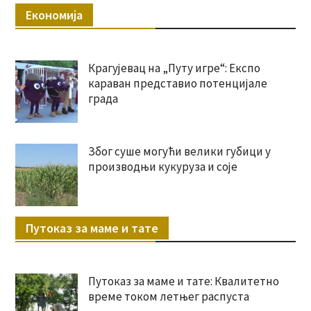
Економија
Крагујевац на „Путу игре“: Експо
караван представио потенцијале
града
Због суше могући велики губици у
производњи кукуруза и соје
Путоказ за маме и тате
Путоказ за маме и тате: Квалитетно
време током летњег распуста