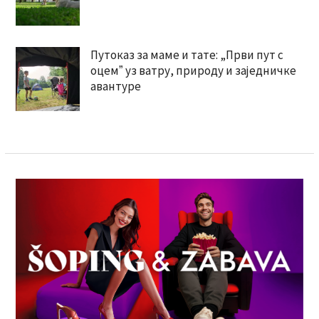
Путоказ за маме и тате: „Први пут с
оцемˮ уз ватру, природу и заједничке
авантуре