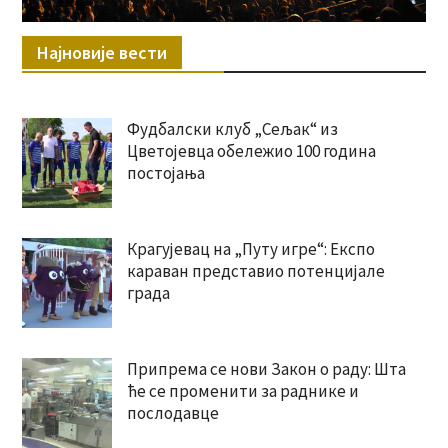
Најновије вести
Фудбалски клуб „Сељак“ из
Цветојевца обележио 100 година
постојања
Крагујевац на „Путу игре“: Експо
караван представио потенцијале
града
Припрема се нови Закон о раду: Шта
ће се променити за раднике и
послодавце