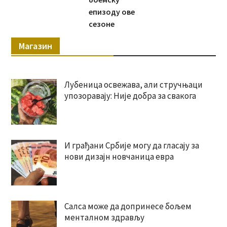
епизоду ове
сезоне
Магазин
Лубеница освежава, али стручњаци
упозоравају: Није добра за свакога
И грађани Србије могу да гласају за
нови дизајн новчаница евра
Салса може да допринесе бољем
менталном здрављу