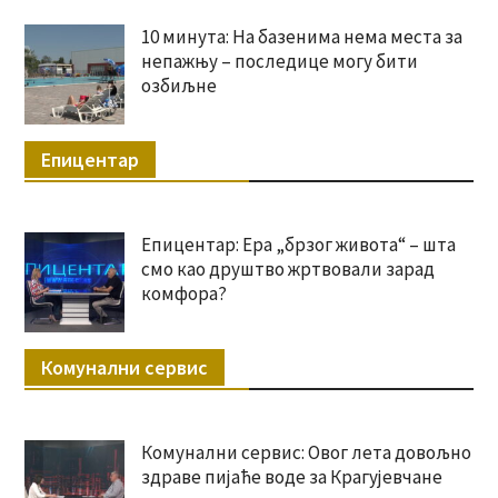
10 минута: На базенима нема места за
непажњу – последице могу бити
озбиљне
Епицентар
Епицентар: Ера „брзог живота“ – шта
смо као друштво жртвовали зарад
комфора?
Комунални сервис
Комунални сервис: Овог лета довољно
здраве пијаће воде за Крагујевчане