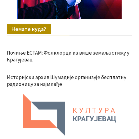
Немате куда?
Почиње ЕСТАМ: Фолклорци из више земаља стижу у
Крагујевац
Историјски архив Шумадије организује бесплатну
радионицу за најмлађе