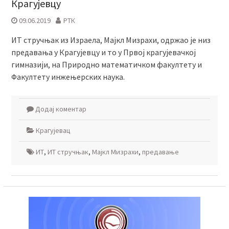
Крагујевцу
09.06.2019
РТК
ИТ стручњак из Израела, Мајкл Мизрахи, одржао је низ
предавања у Крагујевцу и то у Првој крагујевачкој
гимназији, на Природно математичком факултету и
Факултету инжењерских наука.
Додај коментар
Крагујевац
ИТ
,
ИТ стручњак
,
Мајкл Мизрахи
,
предавање