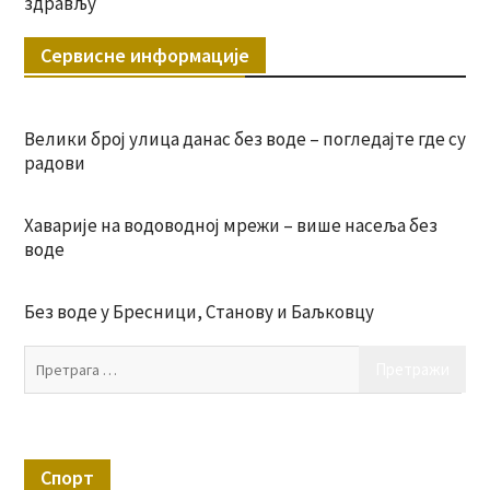
здрављу
Сервисне информације
Велики број улица данас без воде – погледајте где су
радови
Хаварије на водоводној мрежи – више насеља без
воде
Без воде у Бресници, Станову и Баљковцу
Пр
за:
Спорт