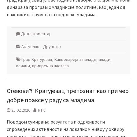
динара за програм омладинске политике, као један од
важних инструмената подршке младима.
Додај коментар
Актуелно
,
Друштво
Град Крагујевац
,
Канцеларија за младе
,
млади
,
осмаци
,
припремна настава
Стевовић: Крагујевац препознат као пример
добре праксе у раду са младима
25.02.2026
RTK
Поводом сумирања резултата и одрживости
спроведених активности на локалном нивоу у оквиру
пројекта „Перспективе за младе у руралним срединама