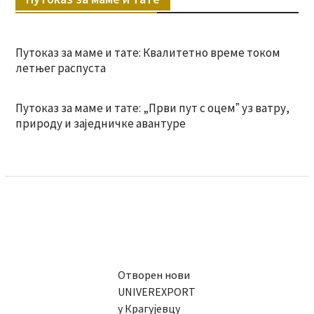
Путоказ за маме и тате: Квалитетно време током
летњег распуста
Путоказ за маме и тате: „Први пут с оцемˮ уз ватру,
природу и заједничке авантуре
Отворен нови
UNIVEREXPORT
у Крагујевцу