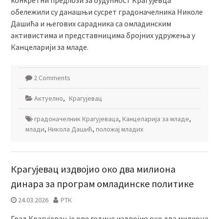
конкретни предлози за будућност Крагујевца
обележили су данашњи сусрет градоначелника Николе
Дашића и његових сарадника са омладинским
активистима и представницима бројних удружења у
Канцеларији за младе.
2 Comments
Актуелно
,
Крагујевац
градоначелник Крагујеваца
,
Канцеларија за младе
,
млади
,
Никола Дашић
,
положај младих
Крагујевац издвојио око два милиона
динара за програм омладинске политике
24.03.2026
РТК
Град Крагујевац je ове године издвојио око два милиона