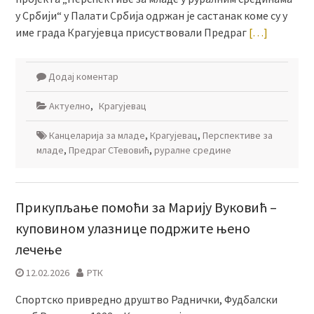
у Србији“ у Палати Србијa одржан је састанак коме су у
име града Крагујевца присуствовали Предраг
[…]
Додај коментар
Актуелно
,
Крагујевац
Канцеларија за младе
,
Крагујевац
,
Перспективе за
младе
,
Предраг СТевовић
,
руралне средине
Прикупљање помоћи за Марију Вуковић –
куповином улазнице подржите њено
лечење
12.02.2026
РТК
Спортско привредно друштво Раднички, Фудбалски