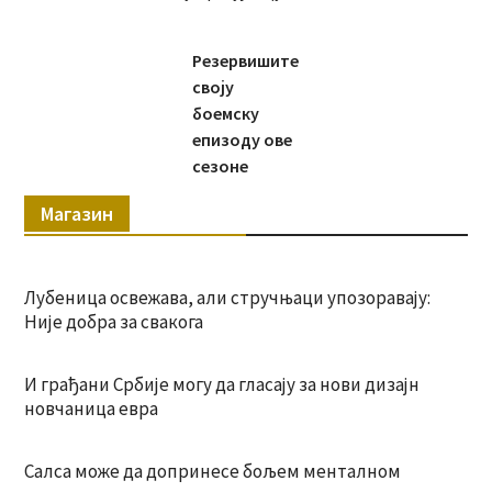
Резервишите
своју
боемску
епизоду ове
сезоне
Магазин
Лубеница освежава, али стручњаци упозоравају:
Није добра за свакога
И грађани Србије могу да гласају за нови дизајн
новчаница евра
Салса може да допринесе бољем менталном