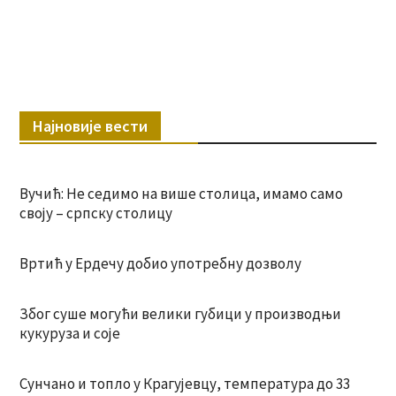
Најновије вести
Вучић: Не седимо на више столица, имамо само
своју – српску столицу
Вртић у Ердечу добио употребну дозволу
Због суше могући велики губици у производњи
кукуруза и соје
Сунчано и топло у Крагујевцу, температура до 33