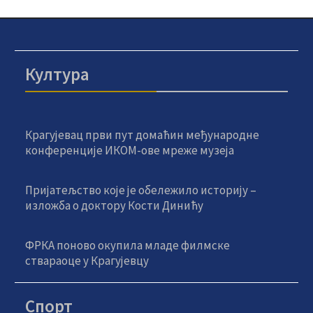
Култура
Крагујевац први пут домаћин међународне
конференције ИКОМ-ове мреже музеја
Пријатељство које је обележило историју –
изложба о доктору Кости Динићу
ФРКА поново окупила младе филмске
ствараоце у Крагујевцу
Спорт