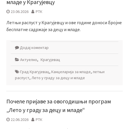
младе у Крагујевцу
23.06.2026
РТК
Летњи распуст у Крагујевцу и ове године доноси бројне
бесплатне садржаје за децу и младе.
Додај коментар
Актуелно
,
Крагујевац
Град Крагујевац
,
Канцеларија за младе
,
летњи
распуст
,
Лето у граду за децу и младе
Почеле пријаве за овогодишњи програм
„Лето у граду за децу и младе“
22.06.2026
РТК