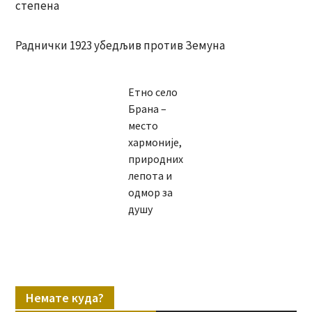
степена
Раднички 1923 убедљив против Земуна
Етно село
Брана –
место
хармоније,
природних
лепота и
одмор за
душу
Немате куда?