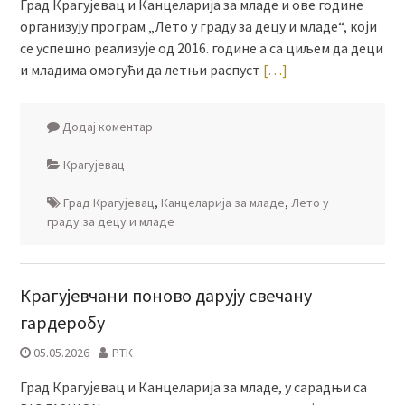
Град Крагујевац и Канцеларија за младе и ове године
организују програм „Лето у граду за децу и младе“, који
се успешно реализује од 2016. године а са циљем да деци
и младима омогући да летњи распуст
[…]
Додај коментар
Крагујевац
Град Крагујевац
,
Канцеларија за младе
,
Лето у
граду за децу и младе
Крагујевчани поново дарују свечану
гардеробу
05.05.2026
РТК
Град Крагујевац и Канцеларија за младе, у сарадњи са