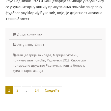
клуб Раднички 1923 и Канцеларија за младе укључили су
се у хуманитарну акцију прикупљања помоћи за српску
фудбалерку Марију Вуковић, којој је дијагностикована
тешка болест.
Додај коментар
Актуелно
,
Спорт
Канцеларија за младе
,
Марија Вуковић
,
прикупљање помоћи
,
Раднички 1923
,
Спортско
привредно друштво Раднички
,
тешка болест
,
хуманитарна акција
Пагинација
1
2
…
14
Следеће
чланака