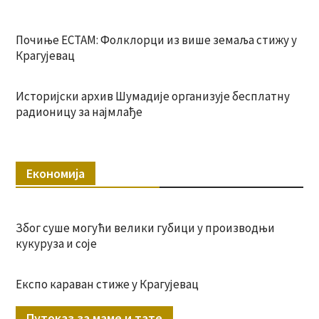
Почиње ЕСТАМ: Фолклорци из више земаља стижу у
Крагујевац
Историјски архив Шумадије организује бесплатну
радионицу за најмлађе
Економија
Због суше могући велики губици у производњи
кукуруза и соје
Експо караван стиже у Крагујевац
Путоказ за маме и тате