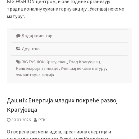
BIG FASHION центром, и ове године организују
традиционалну хуманитарну акцију „Улепшај некоме
матуру“.
Додај коментар
Друштво
BIG FASHION Крагујевац
,
Град Крагуејвац
,
Канцеларија за младе
,
Улепшај некоме матуру
,
хуманитарна акција
Дашић: Енергија младих покреће развој
Крагујевца
30.03.2026
РТК
Отворена размена идеја, креативна енергија и