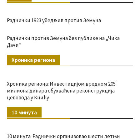
Раднички 1923 убедљив против Земуна
Раднички против Земуна без публике на „Чика
Дачи“
Хроника региона
Хроника региона: Инвестицијом вредном 205
милиона динара обухваћена реконструкција
цевовода у Книћу
10 минута
10 минута: Раднички организовао шести летњи