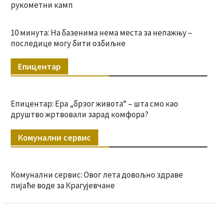
рукометни камп
10 минута: На базенима нема места за непажњу –
последице могу бити озбиљне
Епицентар
Епицентар: Ера „брзог живота“ – шта смо као
друштво жртвовали зарад комфора?
Комунални сервис
Комунални сервис: Овог лета довољно здраве
пијаће воде за Крагујевчане