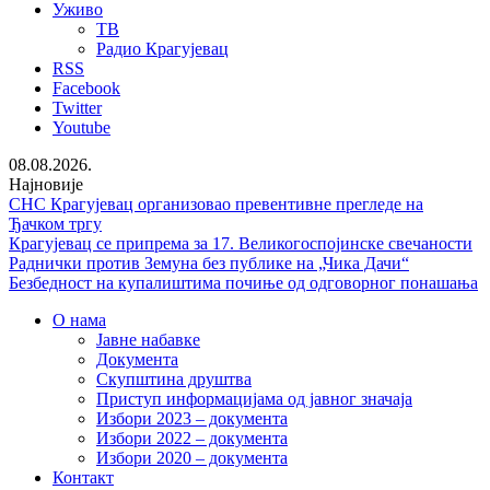
Уживо
ТВ
Радио Крагујевац
RSS
Facebook
Twitter
Youtube
08.08.2026.
Најновије
СНС Крагујевац организовао превентивне прегледе на
Ђачком тргу
Крагујевац се припрема за 17. Великогоспојинске свечаности
Раднички против Земуна без публике на „Чика Дачи“
Безбедност на купалиштима почиње од одговорног понашања
О нама
Јавне набавке
Документа
Скупштина друштва
Приступ информацијама од јавног значаја
Избори 2023 – документа
Избори 2022 – документа
Избори 2020 – документа
Контакт