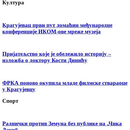
Култура
Крагујевац први пут домаћин међународне
конференције ИКОМ-ове мреже музеја
Пријатељство које је обележило историју –
изложба о доктору Кости Динићу
ФРКА поново окупила младе филмске ствараоце
у Крагујевцу
Спорт
Раднички против Земуна без публике на „Чика
Дачи“