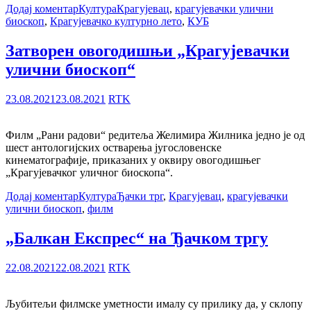
Додај коментар
Култура
Крагујевац
,
крагујевачки улични
биоскоп
,
Крагујевачко културно лето
,
КУБ
Затворен овогодишњи „Крагујевачки
улични биоскоп“
23.08.2021
23.08.2021
RTK
Филм „Рани радови“ редитеља Желимира Жилника једно је од
шест антологијских остварења југословенске
кинематографије, приказаних у оквиру овогодишњег
„Крагујевачког уличног биоскопа“.
Додај коментар
Култура
Ђачки трг
,
Крагујевац
,
крагујевачки
улични биоскоп
,
филм
„Балкан Експрес“ на Ђачком тргу
22.08.2021
22.08.2021
RTK
Љубитељи филмске уметности ималу су прилику да, у склопу