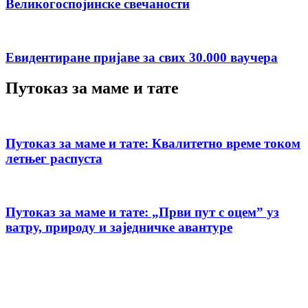
Великогоспојинске свечаности
Евидентиране пријаве за свих 30.000 ваучера
Путоказ за маме и тате
Путоказ за маме и тате: Квалитетно време током
летњег распуста
Путоказ за маме и тате: „Први пут с оцемˮ уз
ватру, природу и заједничке авантуре