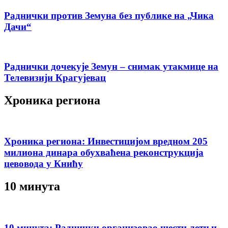
Раднички против Земуна без публике на „Чика
Дачи“
Раднички дочекује Земун – снимак утакмице на
Телевизији Крагујевац
Хроника региона
Хроника региона: Инвестицијом вредном 205
милиона динара обухваћена реконструкција
цевовода у Книћу
10 минута
10 минута: Раднички организовао шести летњи