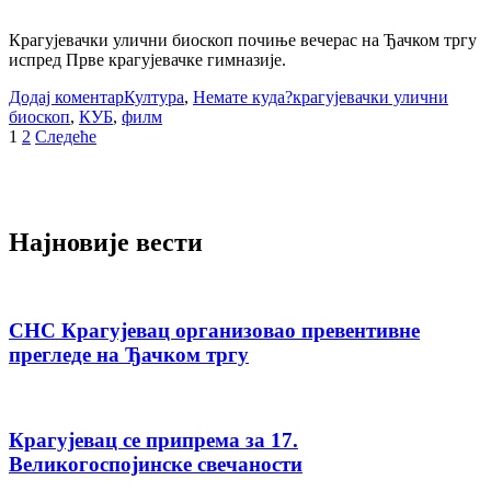
Крагујевачки улични биоскоп почиње вечерас на Ђачком тргу
испред Прве крагујевачке гимназије.
Додај коментар
Култура
,
Немате куда?
крагујевачки улични
биоскоп
,
КУБ
,
филм
Пагинација
1
2
Следеће
чланака
Најновије вести
СНС Крагујевац организовао превентивне
прегледе на Ђачком тргу
Крагујевац се припрема за 17.
Великогоспојинске свечаности