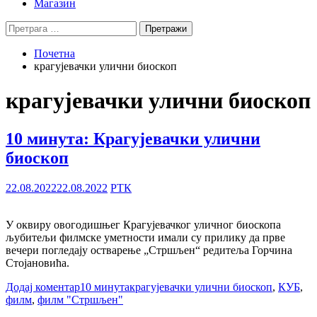
Магазин
Претрага
за:
Почетна
крагујевачки улични биоскоп
крагујевачки улични биоскоп
10 минута: Крагујевачки улични
биоскоп
22.08.2022
22.08.2022
РТК
У оквиру овогодишњег Крагујевачког уличног биоскопа
љубитељи филмске уметности имали су прилику да прве
вечери погледају остварење „Стршљен“ редитеља Горчина
Стојановића.
Додај коментар
10 минута
крагујевачки улични биоскоп
,
КУБ
,
филм
,
филм "Стршљен"