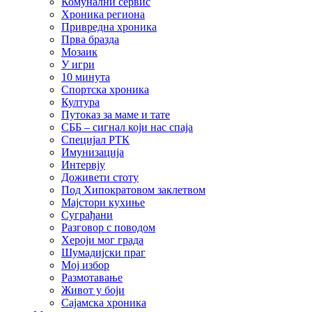
Комунални сервис
Хроника региона
Привредна хроника
Прва бразда
Мозаик
У игри
10 минута
Спортска хроника
Култура
Путоказ за маме и тате
СББ – сигнал који нас спаја
Специјал РТК
Имунизација
Интервју
Доживети стоту
Под Хипократовом заклетвом
Мајстори кухиње
Суграђани
Разговор с поводом
Хероји мог града
Шумадијски праг
Мој избор
Размотавање
Живот у боји
Сајамска хроника