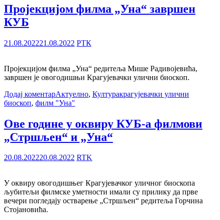
Пројекцијом филма „Уна“ завршен
КУБ
21.08.2022
21.08.2022
РТК
Пројекцијом филма „Уна“ редитеља Мише Радивојевића,
завршен је овогодишњи Крагујевачки улични биоскоп.
Додај коментар
Актуелно
,
Култура
крагујевачки улични
биоскоп
,
филм "Уна"
Ове године у оквиру КУБ-а филмови
„Стршљен“ и „Уна“
20.08.2022
20.08.2022
RTK
У оквиру овогодишњег Крагујевачког уличног биоскопа
љубитељи филмске уметности имали су прилику да прве
вечери погледају остварење „Стршљен“ редитеља Горчина
Стојановића.