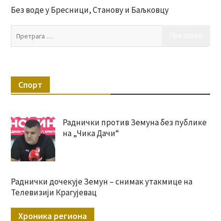
Без воде у Бресници, Станову и Баљковцу
Пр
за:
Спорт
Раднички против Земуна без публике
на „Чика Дачи“
Раднички дочекује Земун – снимак утакмице на
Телевизији Крагујевац
Хроника региона