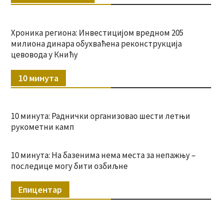
Хроника региона: Инвестицијом вредном 205
милиона динара обухваћена реконструкција
цевовода у Книћу
10 минута
10 минута: Раднички организовао шести летњи
рукометни камп
10 минута: На базенима нема места за непажњу –
последице могу бити озбиљне
Епицентар