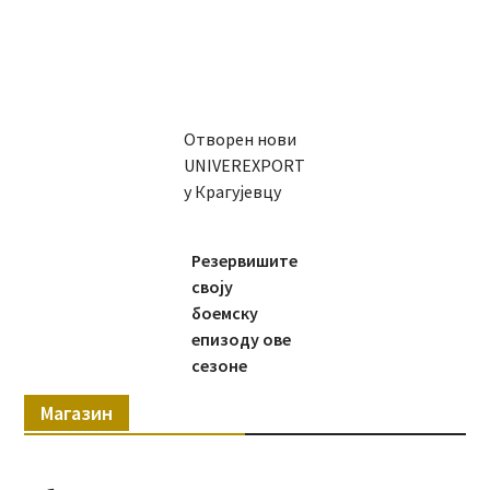
Отворен нови
UNIVEREXPORT
у Крагујевцу
Резервишите
своју
боемску
епизоду ове
сезоне
Магазин