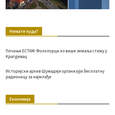
Немате куда?
Почиње ЕСТАМ: Фолклорци из више земаља стижу у
Крагујевац
Историјски архив Шумадије организује бесплатну
радионицу за најмлађе
Економија