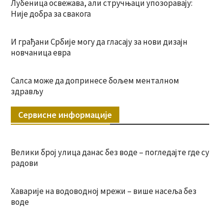
Лубеница освежава, али стручњаци упозоравају:
Није добра за свакога
И грађани Србије могу да гласају за нови дизајн
новчаница евра
Салса може да допринесе бољем менталном
здрављу
Сервисне информације
Велики број улица данас без воде – погледајте где су
радови
Хаварије на водоводној мрежи – више насеља без
воде