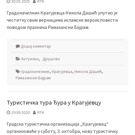
30.03.2025
RTK
Градоначелник Крагујевца Никола Дашић упутио је
честитку свим верницима исламске вероисповести
поводом празника Рамазански бајрам.
Додај коментар
Актуелно
,
Друштво
градоначелник
,
Крагујевца
,
Никола Дашић
,
Рамазански Бајрам
Туристичка тура Ђура у Крагујевцу
29.09.2020
RTK
Градска туристичка организација „Крагујевац“
организоваће у суботу, 3. октобра, нову туристичку