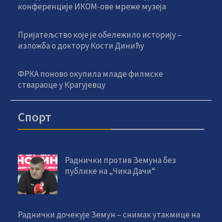
конференције ИКОМ-ове мреже музеја
Пријатељство које је обележило историју –
изложба о доктору Кости Динићу
ФРКА поново окупила младе филмске
ствараоце у Крагујевцу
Спорт
Раднички против Земуна без
публике на „Чика Дачи“
Раднички дочекује Земун – снимак утакмице на