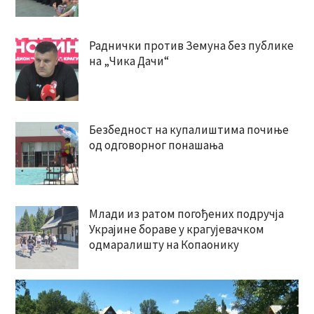
Раднички против Земуна без публике
на „Чика Дачи“
Безбедност на купалиштима почиње
од одговорног понашања
Млади из ратом погођених подручја
Украјине бораве у крагујевачком
одмаралишту на Копаонику