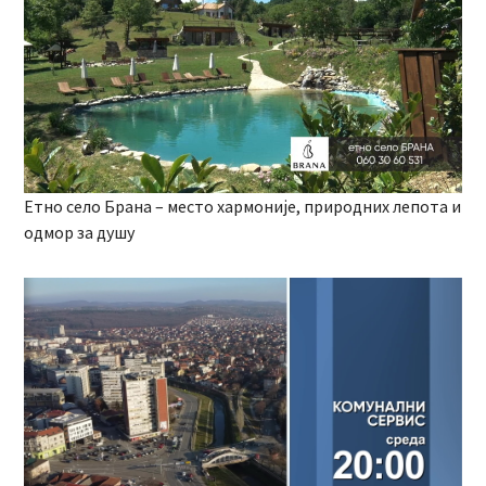
Етно село Брана – место хармоније, природних лепота и
одмор за душу