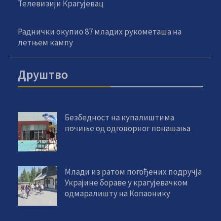
Телевизији Крагујевац
Раднички окупио 87 младих рукометаша на
летњем кампу
Друштво
Безбедност на купалиштима
почиње од одговорног понашања
Млади из ратом погођених подручја
Украјине бораве у крагујевачком
одмаралишту на Копаонику