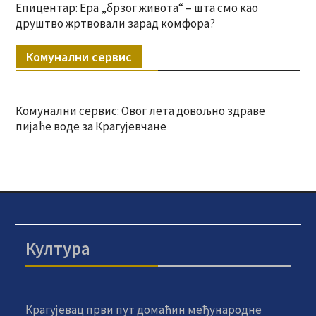
Епицентар: Ера „брзог живота“ – шта смо као
друштво жртвовали зарад комфора?
Комунални сервис
Комунални сервис: Овог лета довољно здраве
пијаће воде за Крагујевчане
Култура
Крагујевац први пут домаћин међународне