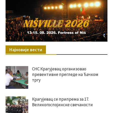
Најновије вести
СНС Крагујевац организовао
превентивне прегледе на Ђачком
тргу
Крагујевац се припрема за 17.
Великогоспојинске свечаности