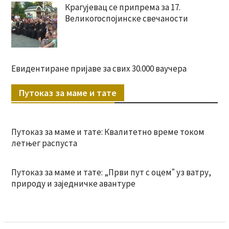
Крагујевац се припрема за 17.
Великогоспојинске свечаности
Евидентиране пријаве за свих 30.000 ваучера
Путоказ за маме и тате
Путоказ за маме и тате: Квалитетно време током
летњег распуста
Путоказ за маме и тате: „Први пут с оцемˮ уз ватру,
природу и заједничке авантуре