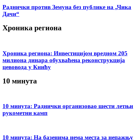
Раднички против Земуна без публике на „Чика
Дачи“
Хроника региона
Хроника региона: Инвестицијом вредном 205
милиона динара обухваћена реконструкција
цевовода у Книћу
10 минута
10 минута: Раднички организовао шести летњи
рукометни камп
10 минута: На базенима нема места за непажњу