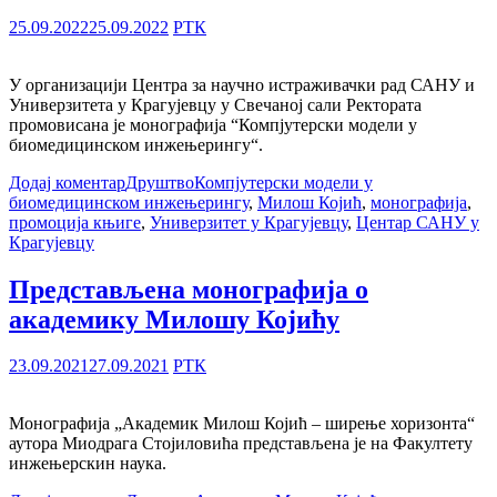
25.09.2022
25.09.2022
РТК
У организацији Центра за научно истраживачки рад САНУ и
Универзитета у Крагујевцу у Свечаној сали Ректората
промовисана је монографија “Компјутерски модели у
биомедицинском инжењерингу“.
Додај коментар
Друштво
Компјутерски модели у
биомедицинском инжењерингу
,
Милош Којић
,
монографија
,
промоција књиге
,
Универзитет у Крагујевцу
,
Центар САНУ у
Крагујевцу
Представљена монографија о
академику Милошу Којићу
23.09.2021
27.09.2021
РТК
Монографија „Академик Милош Којић – ширење хоризонта“
аутора Миодрага Стојиловића представљена је на Факултету
инжењерскин наука.