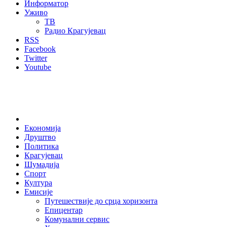
Информатор
Уживо
ТВ
Радио Крагујевац
RSS
Facebook
Twitter
Youtube
Home
Економија
Друштво
Политика
Крагујевац
Шумадија
Спорт
Култура
Емисије
Путешествије до срца хоризонта
Епицентар
Комунални сервис