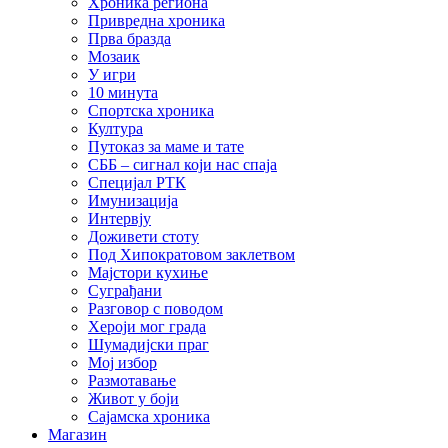
Хроника региона
Привредна хроника
Прва бразда
Мозаик
У игри
10 минута
Спортска хроника
Култура
Путоказ за маме и тате
СББ – сигнал који нас спаја
Специјал РТК
Имунизација
Интервју
Доживети стоту
Под Хипократовом заклетвом
Мајстори кухиње
Суграђани
Разговор с поводом
Хероји мог града
Шумадијски праг
Мој избор
Размотавање
Живот у боји
Сајамска хроника
Магазин