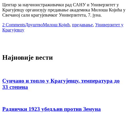
Центар за научноистраживачки рад САНУ и Универзитет у
Крагујевцу организују предавање академика Милоша Којића у
Свечаној сали крагујевачког Универзитета, 7. јуна.
2 Comments
Друштво
Милош Којић
,
предавање
,
Универзитет у
Крагујевцу
Најновије вести
Сунчано и топло у Крагујевцу, температура до
33 степена
Раднички 1923 убедљив против Земуна