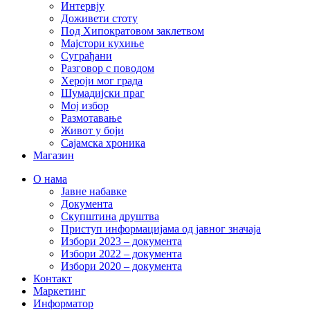
Интервју
Доживети стоту
Под Хипократовом заклетвом
Мајстори кухиње
Суграђани
Разговор с поводом
Хероји мог града
Шумадијски праг
Мој избор
Размотавање
Живот у боји
Сајамска хроника
Магазин
О нама
Јавне набавке
Документа
Скупштина друштва
Приступ информацијама од јавног значаја
Избори 2023 – документа
Избори 2022 – документа
Избори 2020 – документа
Контакт
Маркетинг
Информатор