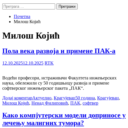
Претрага
за:
Почетна
Милош Којић
Милош Којић
Пола века развоја и примене ПАК-а
12.10.2025
12.10.2025
RTK
Водећи професори, истраживачи Факултета инжењерских
наука, обележили су 50 годишњицу развоја и примене
софтверског инжењерског пакета „ПАК“.
Додај коментар
Актуелно
,
Крагујевац
50 година
,
Крагујевац
,
Милош Којић
,
Ненад Филиповић
,
ПАК
,
софтвер
Како компјутерски модели доприносе у
лечењу малигних тумора?