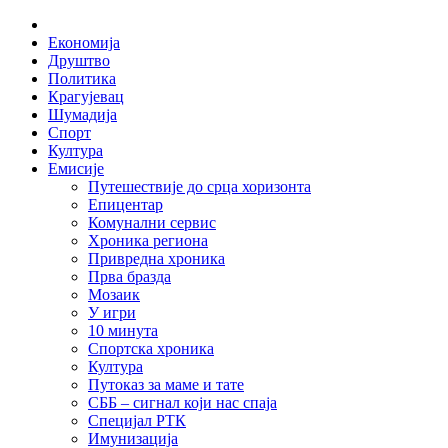
Skip
Home
to
Економија
content
Друштво
Политика
Крагујевац
Шумадија
Спорт
Култура
Емисије
Путешествије до срца хоризонта
Епицентар
Комунални сервис
Хроника региона
Привредна хроника
Прва бразда
Мозаик
У игри
10 минута
Спортска хроника
Култура
Путоказ за маме и тате
СББ – сигнал који нас спаја
Специјал РТК
Имунизација