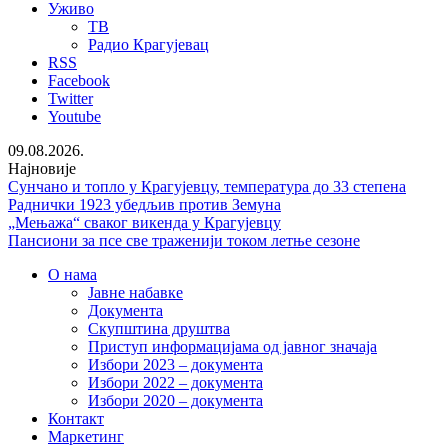
Уживо
ТВ
Радио Крагујевац
RSS
Facebook
Twitter
Youtube
09.08.2026.
Најновије
Сунчано и топло у Крагујевцу, температура до 33 степена
Раднички 1923 убедљив против Земуна
„Мењажа“ сваког викенда у Крагујевцу
Пансиони за псе све траженији током летње сезоне
О нама
Јавне набавке
Документа
Скупштина друштва
Приступ информацијама од јавног значаја
Избори 2023 – документа
Избори 2022 – документа
Избори 2020 – документа
Контакт
Маркетинг