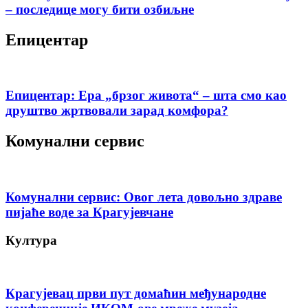
– последице могу бити озбиљне
Епицентар
Епицентар: Ера „брзог живота“ – шта смо као
друштво жртвовали зарад комфора?
Комунални сервис
Комунални сервис: Овог лета довољно здраве
пијаће воде за Крагујевчане
Култура
Крагујевац први пут домаћин међународне