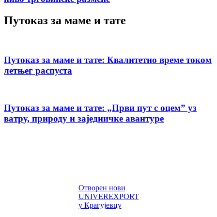
Путоказ за маме и тате
Путоказ за маме и тате: Квалитетно време током
летњег распуста
Путоказ за маме и тате: „Први пут с оцемˮ уз
ватру, природу и заједничке авантуре
Отворен нови
UNIVEREXPORT
у Крагујевцу