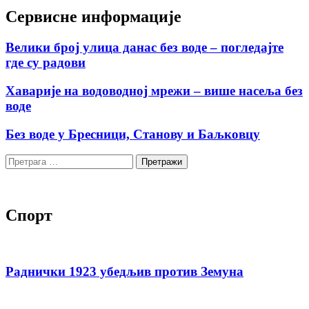
Сервисне информације
Велики број улица данас без воде – погледајте
где су радови
Хаварије на водоводној мрежи – више насеља без
воде
Без воде у Бресници, Станову и Баљковцу
Претрага
за:
Спорт
Раднички 1923 убедљив против Земуна