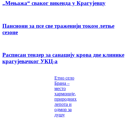
„Мењажа“ сваког викенда у Крагујевцу
Пансиони за псе све траженији током летње
сезоне
Расписан тендер за санацију крова две клинике
крагујевачког УКЦ-а
Етно село
Брана –
место
хармоније,
природних
лепота и
одмор за
душу