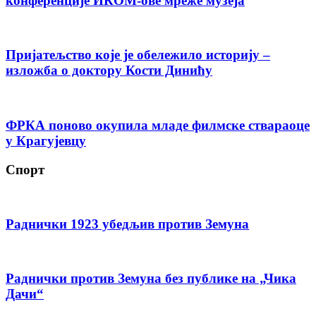
конференције ИКОМ-ове мреже музеја
Пријатељство које је обележило историју –
изложба о доктору Кости Динићу
ФРКА поново окупила младе филмске ствараоце
у Крагујевцу
Спорт
Раднички 1923 убедљив против Земуна
Раднички против Земуна без публике на „Чика
Дачи“