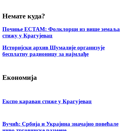
Немате куда?
Почиње ЕСТАМ: Фолклорци из више земаља
стижу у Крагујевац
Историјски архив Шумадије организује
бесплатну радионицу за најмлађе
Економија
Експо караван стиже у Крагујевац
Вучић: Србија и Украјина значајно повећале
ниво трговинске размене