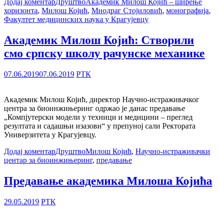
Додај коментар
Друштво
Академик Милош Којић – ширење
хоризонта
,
Милош Којић
,
Миодраг Стојиловић
,
монографија
,
Факултет медицинских наука у Крагујевцу
Академик Милош Којић: Створили
смо српску школу рачунске механике
07.06.2019
07.06.2019
РТК
Академик Милош Којић, директор Научно-истраживачког
центра за биоинжињеринг одржао је данас предавање
„Компјутерски модели у техници и медицини – преглед
резултата и садашњи изазови“ у препуној сали Ректората
Универзитета у Крагујевцу.
Додај коментар
Друштво
Милош Којић
,
Научно-истраживачки
центар за биоинжињеринг
,
предавање
Предавање академика Милоша Којића
29.05.2019
РТК