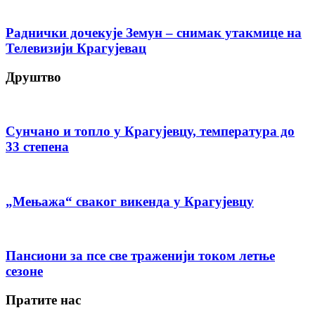
Раднички дочекује Земун – снимак утакмице на
Телевизији Крагујевац
Друштво
Сунчано и топло у Крагујевцу, температура до
33 степена
„Мењажа“ сваког викенда у Крагујевцу
Пансиони за псе све траженији током летње
сезоне
Пратите нас