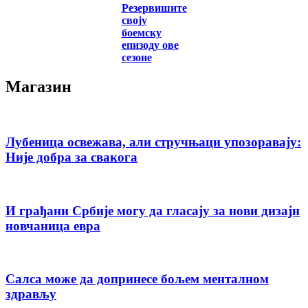
Резервишите
своју
боемску
епизоду ове
сезоне
Магазин
Лубеница освежава, али стручњаци упозоравају:
Није добра за свакога
И грађани Србије могу да гласају за нови дизајн
новчаница евра
Салса може да допринесе бољем менталном
здрављу