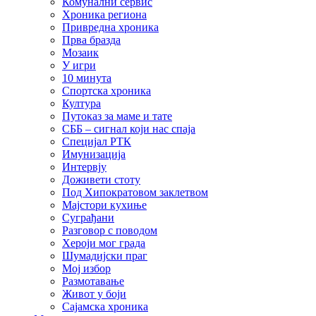
Комунални сервис
Хроника региона
Привредна хроника
Прва бразда
Мозаик
У игри
10 минута
Спортска хроника
Култура
Путоказ за маме и тате
СББ – сигнал који нас спаја
Специјал РТК
Имунизација
Интервју
Доживети стоту
Под Хипократовом заклетвом
Мајстори кухиње
Суграђани
Разговор с поводом
Хероји мог града
Шумадијски праг
Мој избор
Размотавање
Живот у боји
Сајамска хроника