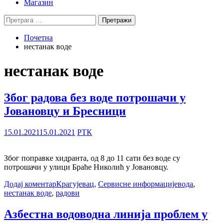
Магазин
Претрага
за:
Почетна
нестанак воде
нестанак воде
Због радова без воде потрошачи у
Јовановцу и Бресници
15.01.2021
15.01.2021
РТК
Због поправке хидранта, од 8 до 11 сати без воде су
потрошачи у улици Браће Николић у Јовановцу.
Додај коментар
Крагујевац
,
Сервисне информације
вода
,
нестанак воде
,
радови
Азбестна водоводна линија проблем у