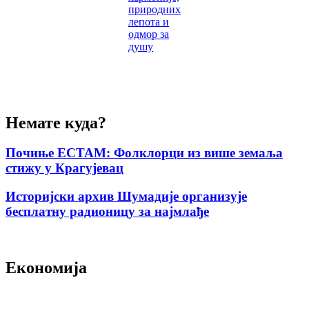
природних
лепота и
одмор за
душу
Немате куда?
Почиње ЕСТАМ: Фолклорци из више земаља
стижу у Крагујевац
Историјски архив Шумадије организује
бесплатну радионицу за најмлађе
Економија