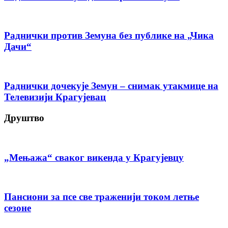
Раднички против Земуна без публике на „Чика
Дачи“
Раднички дочекује Земун – снимак утакмице на
Телевизији Крагујевац
Друштво
„Мењажа“ сваког викенда у Крагујевцу
Пансиони за псе све траженији током летње
сезоне