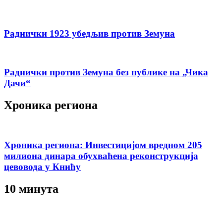
Раднички 1923 убедљив против Земуна
Раднички против Земуна без публике на „Чика
Дачи“
Хроника региона
Хроника региона: Инвестицијом вредном 205
милиона динара обухваћена реконструкција
цевовода у Книћу
10 минута