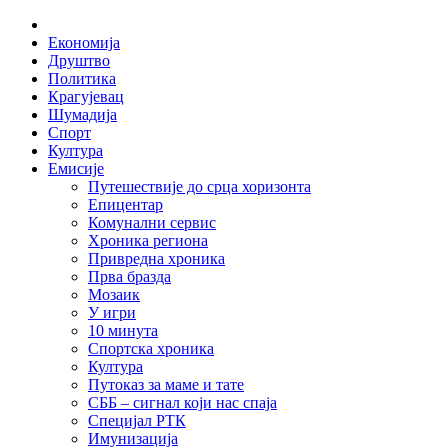
Skip
Home
to
Економија
content
Друштво
Политика
Крагујевац
Шумадија
Спорт
Култура
Емисије
Путешествије до срца хоризонта
Епицентар
Комунални сервис
Хроника региона
Привредна хроника
Прва бразда
Мозаик
У игри
10 минута
Спортска хроника
Култура
Путоказ за маме и тате
СББ – сигнал који нас спаја
Специјал РТК
Имунизација