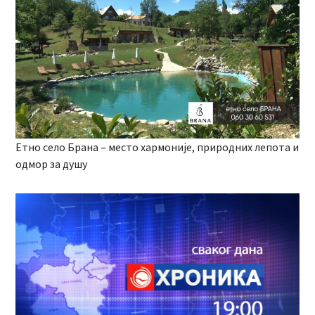
Етно село Брана – место хармоније, природних лепота и
одмор за душу