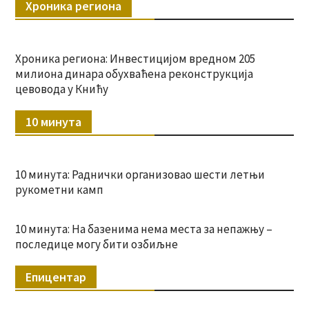
Хроника региона
Хроника региона: Инвестицијом вредном 205
милиона динара обухваћена реконструкција
цевовода у Книћу
10 минута
10 минута: Раднички организовао шести летњи
рукометни камп
10 минута: На базенима нема места за непажњу –
последице могу бити озбиљне
Епицентар