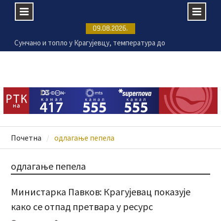
Сунчано и топло у Крагујевцу, температура до
Skip
09.08.2026.
33 степена
to
Раднички 1923 убедљив против Земуна
content
„Мењажа“ сваког викенда у Крагујевцу
Због суше могући велики губици у производњи
кукуруза и соје
Почетна
одлагање пепела
одлагање пепела
Министарка Павков: Крагујевац показује
како се отпад претвара у ресурс