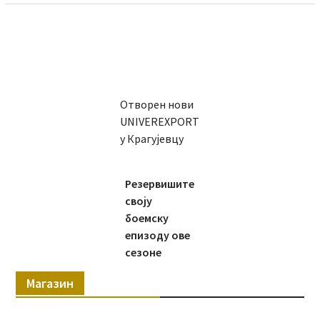
Отворен нови
UNIVEREXPORT
у Крагујевцу
Резервишите
своју
боемску
епизоду ове
сезоне
Магазин