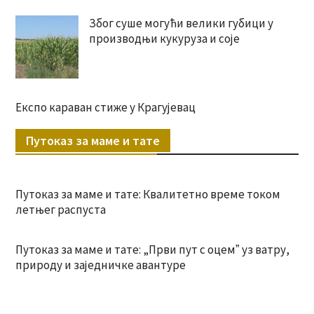
Због суше могући велики губици у
производњи кукуруза и соје
Експо караван стиже у Крагујевац
Путоказ за маме и тате
Путоказ за маме и тате: Квалитетно време током
летњег распуста
Путоказ за маме и тате: „Први пут с оцемˮ уз ватру,
природу и заједничке авантуре