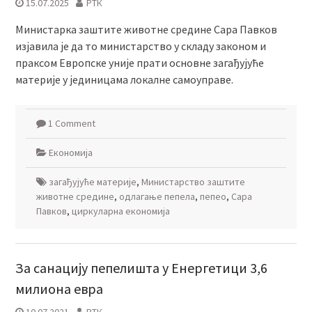
15.07.2025
РТК
Министарка заштите животне средине Сара Павков
изјавила је да то министарство у складу законом и
праксом Европске уније прати основне загађујуће
материје у јединицама локалне самоуправе.
1 Comment
Економија
загађујуће материје
,
Министарство заштите
животне средине
,
одлагање пепела
,
пепео
,
Сара
Павков
,
циркуларна економија
За санацију пепелишта у Енергетици 3,6
милиона евра