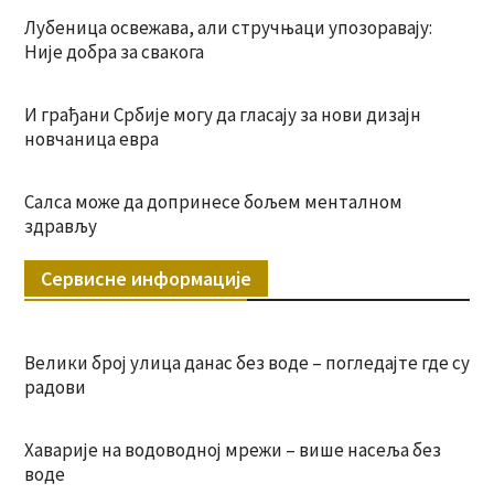
Лубеница освежава, али стручњаци упозоравају:
Није добра за свакога
И грађани Србије могу да гласају за нови дизајн
новчаница евра
Салса може да допринесе бољем менталном
здрављу
Сервисне информације
Велики број улица данас без воде – погледајте где су
радови
Хаварије на водоводној мрежи – више насеља без
воде