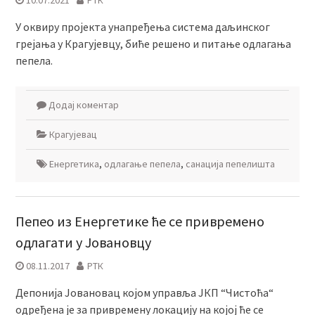
10.07.2021
РТК
У оквиру пројекта унапређења система даљинског
грејања у Крагујевцу, биће решенo и питање одлагања
пепела.
Додај коментар
Крагујевац
Енергетика
,
одлагање пепела
,
санација пепелишта
Пепео из Енергетике ће се привремено
одлагати у Јовановцу
08.11.2017
РТК
Депонија Јовановац којом управља ЈКП “Чистоћа“
одређена је за привремену локацију на којој ће се