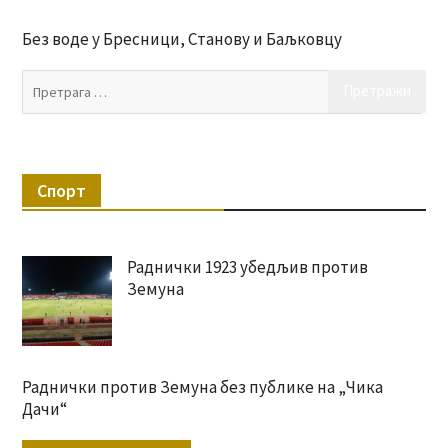
Без воде у Бресници, Станову и Баљковцу
Пр
за:
Спорт
Раднички 1923 убедљив против
Земуна
Раднички против Земуна без публике на „Чика
Дачи“