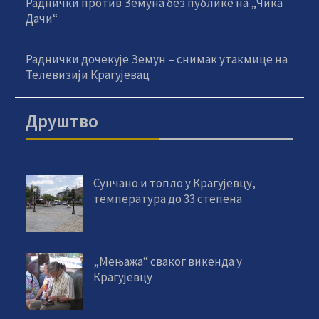
Раднички против Земуна без публике на „Чика
Дачи“
Раднички дочекује Земун – снимак утакмице на
Телевизији Крагујевац
Друштво
Сунчано и топло у Крагујевцу,
температура до 33 степена
„Мењажа“ сваког викенда у
Крагујевцу