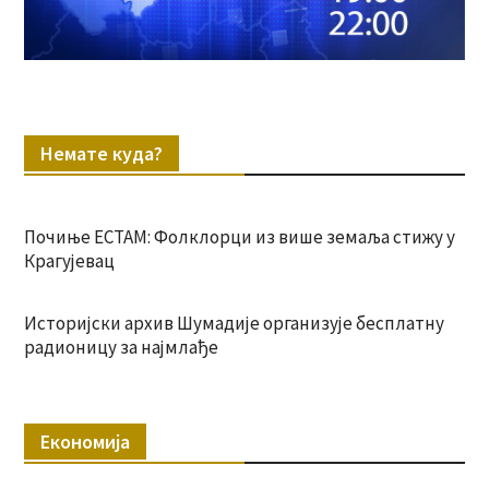
Немате куда?
Почиње ЕСТАМ: Фолклорци из више земаља стижу у
Крагујевац
Историјски архив Шумадије организује бесплатну
радионицу за најмлађе
Економија