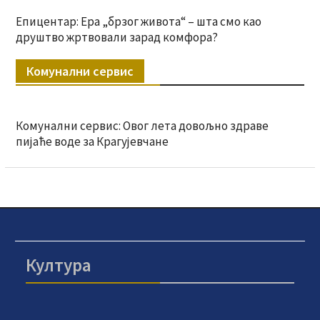
Епицентар: Ера „брзог живота“ – шта смо као
друштво жртвовали зарад комфора?
Комунални сервис
Комунални сервис: Овог лета довољно здраве
пијаће воде за Крагујевчане
Култура