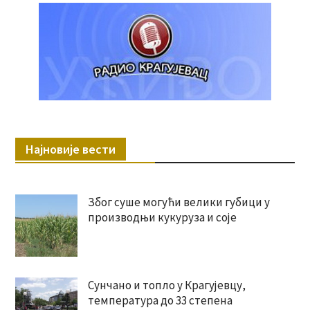
Најновије вести
Због суше могући велики губици у
производњи кукуруза и соје
Сунчано и топло у Крагујевцу,
температура до 33 степена