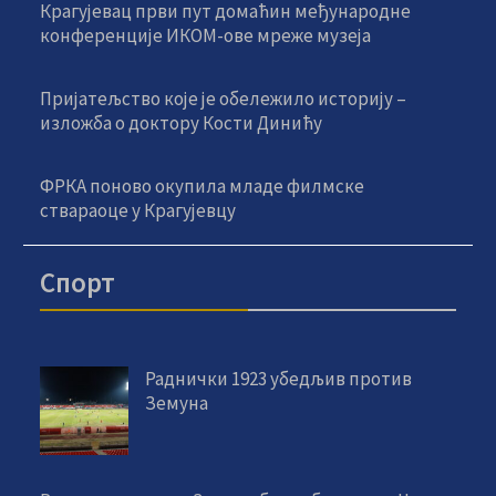
Крагујевац први пут домаћин међународне
конференције ИКОМ-ове мреже музеја
Пријатељство које је обележило историју –
изложба о доктору Кости Динићу
ФРКА поново окупила младе филмске
ствараоце у Крагујевцу
Спорт
Раднички 1923 убедљив против
Земуна