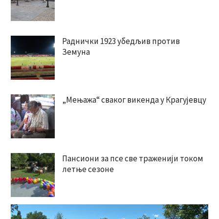
Раднички 1923 убедљив против
Земуна
„Мењажа“ сваког викенда у Крагујевцу
Пансиони за псе све траженији током
летње сезоне