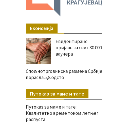
Економија
Евидентиране
пријаве за свих 30.000
ваучера
Спољнотрговинска размена Србије
порасла 5,8 одсто
Путоказ за маме и тате
Путоказ за маме и тате:
Квалитетно време током летњег
распуста