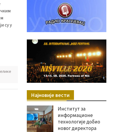
е
ачким
им
и су у
велике
Најновије вести
Институт за
информационе
технологије добио
новог директора