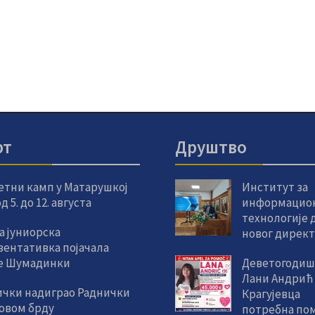
рт
Друштво
етни камп у Матарушкој
Институт за
 5. до 12. августа
информацио
технологије 
а јуниорска
новог дирек
зентативка појачала
е Шумадинки
Деветогодиш
Лани Андрић
ички надиграо Раднички
Крагујевца
новом брду
потребна пом