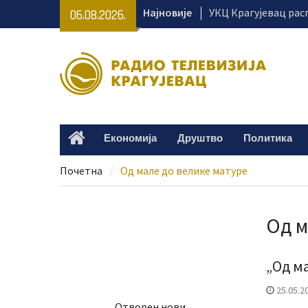
Skip
Најновије
УКЦ Крагујевац рас
06.08.2026.
to
пријем 32 радника
content
У Крагујевцу јавно 
о Правосудној акад
против корупције
Институт за инфор
технологије добио 
Евидентиране пријав
Економија
Друштво
Политика
Home
ваучера
Почетна
Од мале до велике матуре
Од м
„Од м
25.05.2
Отворен нови