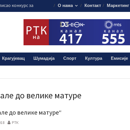
писао конкурс за
О нама
Контакт
Маркетинг
слушање о Закону
емији и борби
мационе
новог директора
е за свих 30.000
Крагујевац
Шумадија
Спорт
Култура
Емисије
але до велике матуре
але до велике матуре“
018
РТК