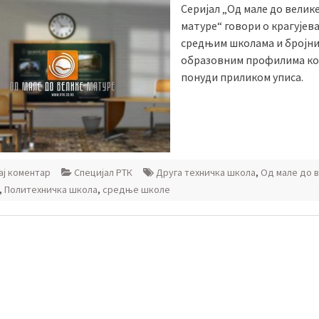
Серијал „Од мале до велик
матуре“ говори о крагујев
средњим школама и бројн
образовним профилима кој
понуди приликом уписа.
ј коментар
Специјал РТК
Друга техничка школа
,
Од мале до 
,
Политехничка школа
,
средње школе