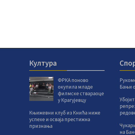
Култура
Спо
ФРКА поново
Руком
окупила младе
Бањи од
филмске ствараоце
Убојит
у Крагујевцу
репре
Књижевни клуб из Кнића ниже
редов
успехе и осваја престижна
Чукар
признања
на Ба