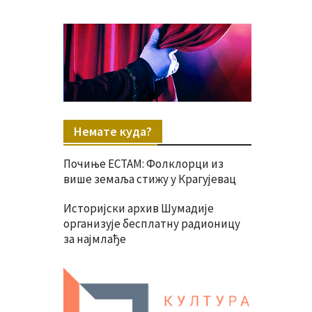
Немате куда?
Почиње ЕСТАМ: Фолклорци из
више земаља стижу у Крагујевац
Историјски архив Шумадије
организује бесплатну радионицу
за најмлађе