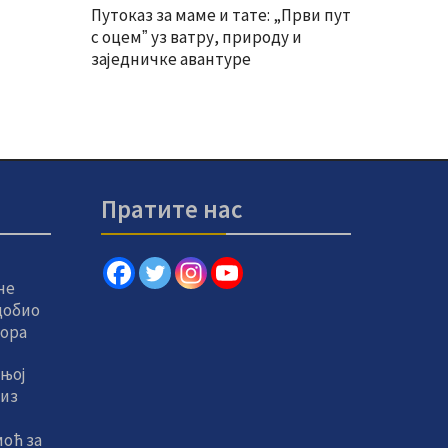
Путоказ за маме и тате: „Први пут
с оцемˮ уз ватру, природу и
заједничке авантуре
Пратите нас
не
добио
тора
њој
 из
оћ за