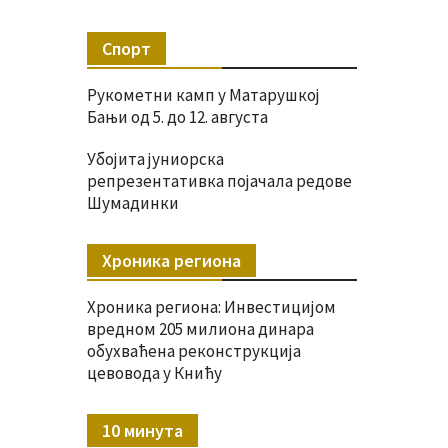
Спорт
Рукометни камп у Матарушкој
Бањи од 5. до 12. августа
Убојита јуниорска
репрезентативка појачала редове
Шумадинки
Хроника региона
Хроника региона: Инвестицијом
вредном 205 милиона динара
обухваћена реконструкција
цевовода у Книћу
10 минута