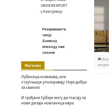
UNIVEREXPORT
у Крагујевцу
Резервишите
своју
боемску
епизоду ове
сезоне
Дода
Магазин
матуре
Лубеница освежава, али
стручњаци упозоравају: Није добра
за свакога
И грађани Србије могу да гласају за
нови дизајн новчаница евра