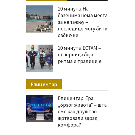
10 минута: На
базенима нема места
за непажњу –
последице могу бити
озбиљне
10 минута: ЕСТАМ –
позорница боја,
ритма и традиције
Епицентар
Епицентар: Ера
„брзог живота“ – шта
смо као друштво
жртвовали зарад
комфора?