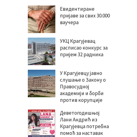
Евидентиране
пријаве за свих 30.000
ваучера
УКЦ Крагујевац
расписао конкурс за
пријем 32 радника
У Крагујевцу јавно
слушање о Закону о
Правосудној
академији и борби
против корупције
Деветогодишњој
Лани Андрић из
Крагујевца потребна
помоћ за наставак