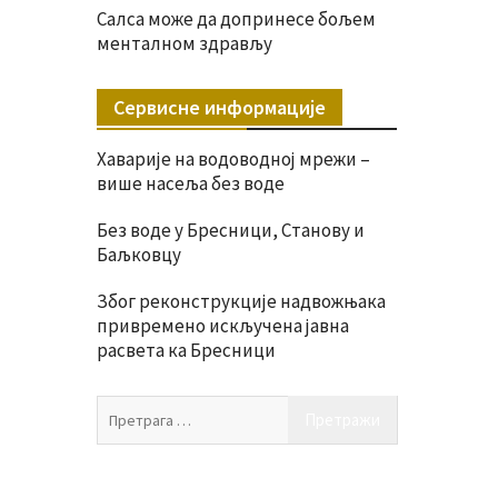
Салса може да допринесе бољем
менталном здрављу
Сервисне информације
Хаварије на водоводној мрежи –
више насеља без воде
Без воде у Бресници, Станову и
Баљковцу
Због реконструкције надвожњака
привремено искључена јавна
расвета ка Бресници
Претрага
за: