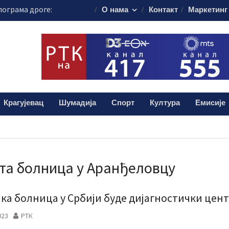
лограма дроге:
О нама
Контакт
Маркетинг
и мушкарац (38)
 Шумадији уче
ористе пестициде
уста путује на
45.000 евра
вни прегледи у
Крагујевац
Шумадија
Спорт
Култура
Емисије
ве суботе
а болница у Аранђеловцу
ака болница у Србији буде дијагностички цен
023
РТК