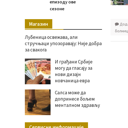
епизоду ове
сезоне
Магазин
Дода
болниц
Лубеница освежава, али
стручњаци упозоравају: Није добра
за свакога
И грађани Србије
могу да гласају за
нови дизајн
новчаница евра
Салса може да
допринесе бољем
менталном здрављу
Сервисне информације