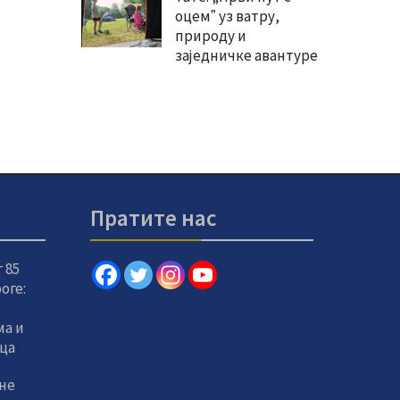
оцемˮ уз ватру,
природу и
заједничке авантуре
Пратите нас
 85
оге:
а и
вца
не