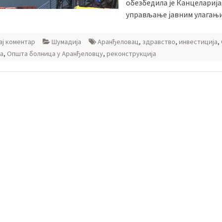
обезбедила је Канцеларија
управљање јавним улагањи
ј коментар
Шумадија
Аранђеловац
,
здравство
,
инвестиција
,
а
,
Општа болница у Аранђеловцу
,
реконструкција