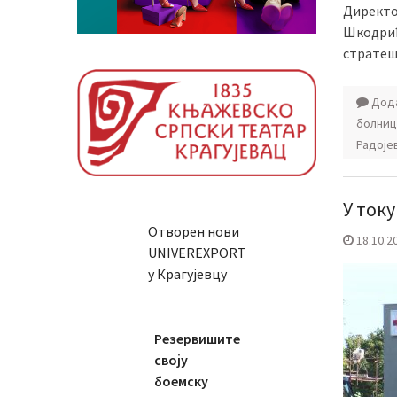
Директо
Шкодрић
стратеш
Дода
болниц
Радоје
У ток
Отворен нови
18.10.2
UNIVEREXPORT
у Крагујевцу
Резервишите
своју
боемску