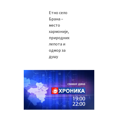
Етно село
Брана –
место
хармоније,
природних
лепота и
одмор за
душу