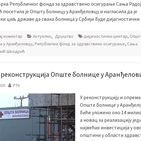
рка Републичког фонда за здравствено осигурање Сања Радо
 посетила је Општу болницу у Аранђеловцу и нагласила да је
ки циљ државе да свака болница у Србији буде дијагностички
ј коментар
Актуелно
,
Друштво
дијагностички центар
,
Општ
а у Аранђеловцу
,
Републички фонд за здравствено осигурање
,
Сања
вић Шкодрић
у реконструкција Опште болнице у Аранђелов
020
РТК
У реконструкцију и опрем
Опште болнице у Аранђел
биће уложено око 14 милио
а новац за реализацију јед
највећих инвестиција у ово
општини у области здравс