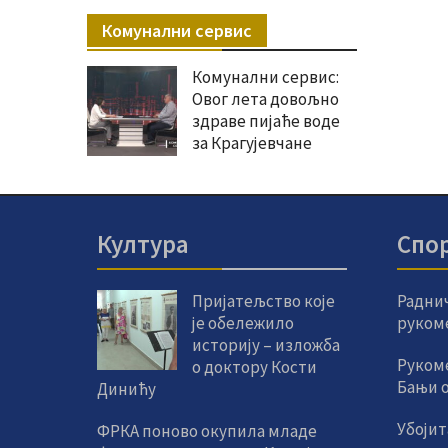
Комунални сервис
Комунални сервис:
Овог лета довољно
здраве пијаће воде
за Крагујевчане
Култура
Спо
Пријатељство које
Радни
је обележило
руком
историју – изложба
Руком
о доктору Кости
Бањи од
Динићу
Убојит
ФРКА поново окупила младе