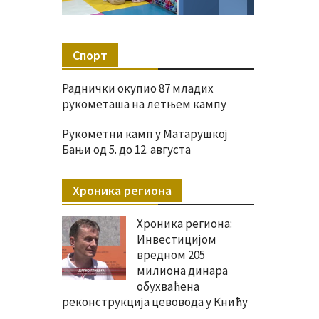
Спорт
Раднички окупио 87 младих
рукометаша на летњем кампу
Рукометни камп у Матарушкој
Бањи од 5. до 12. августа
Хроника региона
Хроника региона:
Инвестицијом
вредном 205
милиона динара
обухваћена
реконструкција цевовода у Книћу