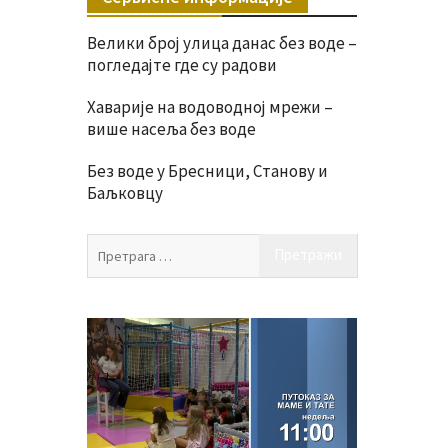
Велики број улица данас без воде –
погледајте где су радови
Хаварије на водоводној мрежи –
више насеља без воде
Без воде у Бресници, Станову и
Баљковцу
Претрага
за: