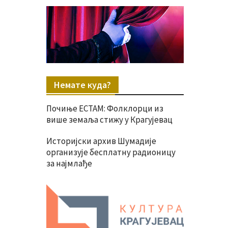
Немате куда?
Почиње ЕСТАМ: Фолклорци из
више земаља стижу у Крагујевац
Историјски архив Шумадије
организује бесплатну радионицу
за најмлађе