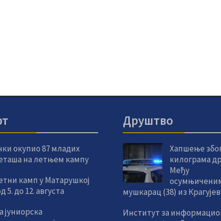
рт
Друштво
чки окупио 87 младих
Хапшење због
еташа на летњем кампу
килограма др
Међу
етни камп у Матарушкој
осумњиченим
 5. до 12. августа
мушкарац (38) из Крагује
а јуниорска
Институт за информацио