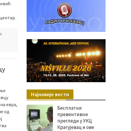
јевић
 центар.
а
цу
ање
Најновије вести
овцу
на евра,
Бесплатни
не од
превентивни
ј
прегледи у УКЦ
тва
Крагујевац и ове