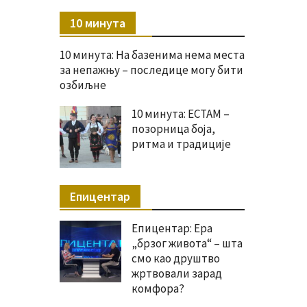
10 минута
10 минута: На базенима нема места
за непажњу – последице могу бити
озбиљне
10 минута: ЕСТАМ –
позорница боја,
ритма и традиције
Епицентар
Епицентар: Ера
„брзог живота“ – шта
смо као друштво
жртвовали зарад
комфора?