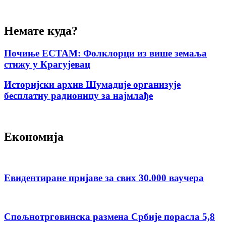
Немате куда?
Почиње ЕСТАМ: Фолклорци из више земаља
стижу у Крагујевац
Историјски архив Шумадије организује
бесплатну радионицу за најмлађе
Економија
Евидентиране пријаве за свих 30.000 ваучера
Спољнотрговинска размена Србије порасла 5,8