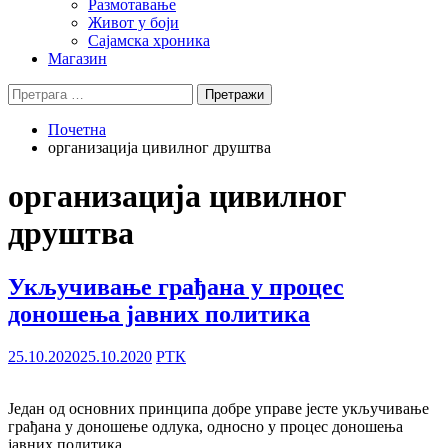
Размотавање
Живот у боји
Сајамска хроника
Магазин
Претрага
за:
Почетна
организација цивилног друштва
организација цивилног
друштва
Укључивање грађана у процес
доношења јавних политика
25.10.2020
25.10.2020
РТК
Један од основних принципа добре управе јесте укључивање
грађана у доношење одлука, односно у процес доношења
јавних политика.