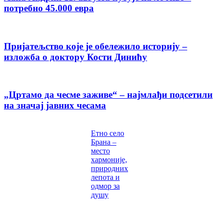
потребно 45.000 евра
Пријатељство које је обележило историју –
изложба о доктору Кости Динићу
„Цртамо да чесме заживе“ – најмлађи подсетили
на значај јавних чесама
Етно село
Брана –
место
хармоније,
природних
лепота и
одмор за
душу