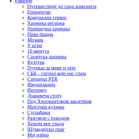
Емисије
Путешествије до срца хоризонта
Епицентар
Комунални сервис
Хроника региона
Привредна хроника
Прва бразда
Мозаик
У игри
10 минута
Спортска хроника
Култура
Путоказ за маме и тате
СББ – сигнал који нас спаја
Специјал РТК
Имунизација
Интервју
Доживети стоту
Под Хипократовом заклетвом
Мајстори кухиње
Суграђани
Разговор с поводом
Хероји мог града
Шумадијски праг
Мој избор