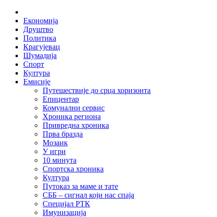
Skip
Home
to
Економија
content
Друштво
Политика
Крагујевац
Шумадија
Спорт
Култура
Емисије
Путешествије до срца хоризонта
Епицентар
Комунални сервис
Хроника региона
Привредна хроника
Прва бразда
Мозаик
У игри
10 минута
Спортска хроника
Култура
Путоказ за маме и тате
СББ – сигнал који нас спаја
Специјал РТК
Имунизација