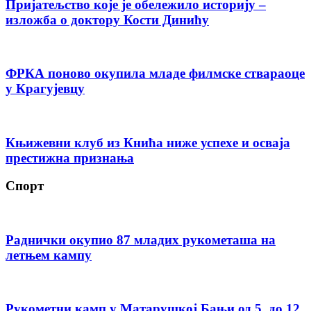
Пријатељство које је обележило историју –
изложба о доктору Кости Динићу
ФРКА поново окупила младе филмске ствараоце
у Крагујевцу
Књижевни клуб из Кнића ниже успехе и осваја
престижна признања
Спорт
Раднички окупио 87 младих рукометаша на
летњем кампу
Рукометни камп у Матарушкој Бањи од 5. до 12.