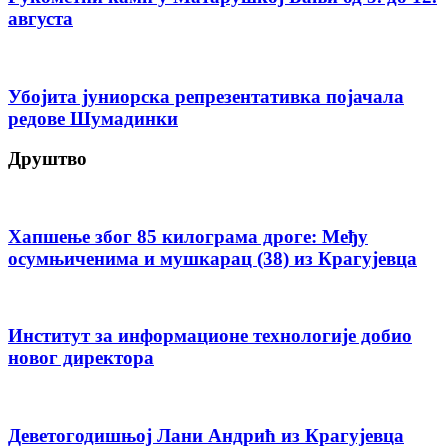
августа
Убојита јуниорска репрезентативка појачала
редове Шумадинки
Друштво
Хапшење због 85 килограма дроге: Међу
осумњиченима и мушкарац (38) из Крагујевца
Институт за информационе технологије добио
новог директора
Деветогодишњој Лани Андрић из Крагујевца