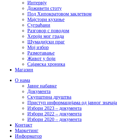
Интервју
Доживети стоту
Под Хипократовом заклетвом
Мајстори кухиње
Суграђани
Разговор с поводом
Хероји мог града
Шумадијски праг
Мој избор
Размотавање
Живот у боји
Сајамска хроника
Магазин
О нама
Јавне набавке
Документа
Скупштина друштва
Приступ информацијама од јавног значаја
Избори 2023 – документа
Избори 2022 – документа
Избори 2020 – документа
Контакт
Маркетинг
Информатор