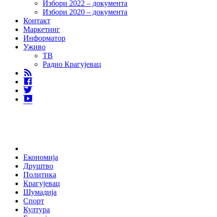
Избори 2022 – документа
Избори 2020 – документа
Контакт
Маркетинг
Информатор
Уживо
ТВ
Радио Крагујевац
RSS
Facebook
Twitter
Youtube
Home
Економија
Друштво
Политика
Крагујевац
Шумадија
Спорт
Култура