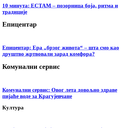
10 минута: ЕСТАМ – позорница боја, ритма и
традиције
Епицентар
Епицентар: Ера „брзог живота“ – шта смо као
друштво жртвовали зарад комфора?
Комунални сервис
Комунални сервис: Овог лета довољно здраве
пијаће воде за Крагујевчане
Култура