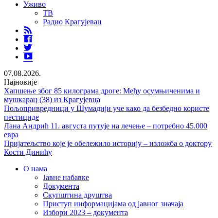
Уживо
ТВ
Радио Крагујевац
RSS
Facebook
Twitter
Youtube
07.08.2026.
Најновије
Хапшење због 85 килограма дроге: Међу осумњиченима и
мушкарац (38) из Крагујевца
Пољопривредници у Шумадији уче како да безбедно користе
пестициде
Лана Андрић 11. августа путује на лечење – потребно 45.000
евра
Пријатељство које је обележило историју – изложба о доктору
Кости Динићу
О нама
Јавне набавке
Документа
Скупштина друштва
Приступ информацијама од јавног значаја
Избори 2023 – документа