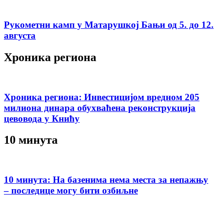
Рукометни камп у Матарушкој Бањи од 5. до 12.
августа
Хроника региона
Хроника региона: Инвестицијом вредном 205
милиона динара обухваћена реконструкција
цевовода у Книћу
10 минута
10 минута: На базенима нема места за непажњу
– последице могу бити озбиљне