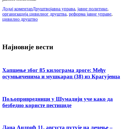
Додај коментар
Друштво
јавна управа
,
јавне политике
,
организација цивилног друштва
,
реформа јавне управе
,
цивилно друштво
Најновије вести
Хапшење због 85 килограма дроге: Међу
осумњиченима и мушкарац (38) из Крагујевца
Пољопривредници у Шумадији уче како да
безбедно користе пестициде
Лана Андрић 11. августа путује на лечење –