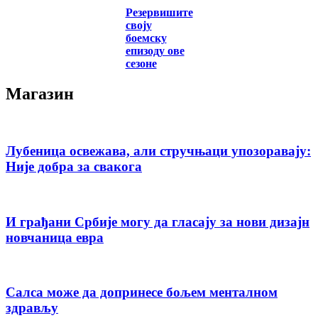
Резервишите
своју
боемску
епизоду ове
сезоне
Магазин
Лубеница освежава, али стручњаци упозоравају:
Није добра за свакога
И грађани Србије могу да гласају за нови дизајн
новчаница евра
Салса може да допринесе бољем менталном
здрављу