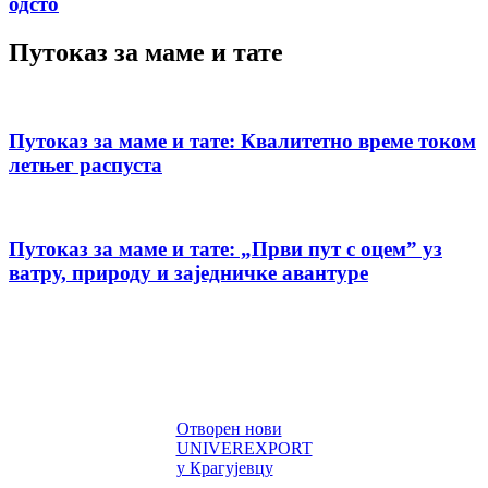
одсто
Путоказ за маме и тате
Путоказ за маме и тате: Квалитетно време током
летњег распуста
Путоказ за маме и тате: „Први пут с оцемˮ уз
ватру, природу и заједничке авантуре
Отворен нови
UNIVEREXPORT
у Крагујевцу