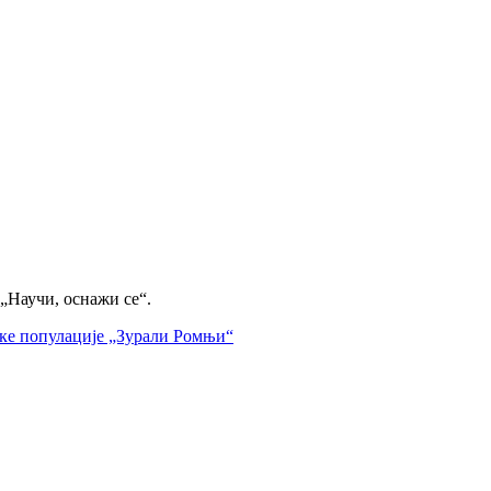
„Научи, оснажи се“.
ке популације „Зурали Ромњи“