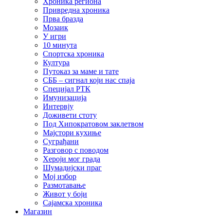
Хроника региона
Привредна хроника
Прва бразда
Мозаик
У игри
10 минута
Спортска хроника
Култура
Путоказ за маме и тате
СББ – сигнал који нас спаја
Специјал РТК
Имунизација
Интервју
Доживети стоту
Под Хипократовом заклетвом
Мајстори кухиње
Суграђани
Разговор с поводом
Хероји мог града
Шумадијски праг
Мој избор
Размотавање
Живот у боји
Сајамска хроника
Магазин