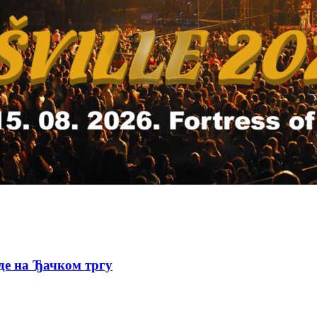
де на Ђачком тргу