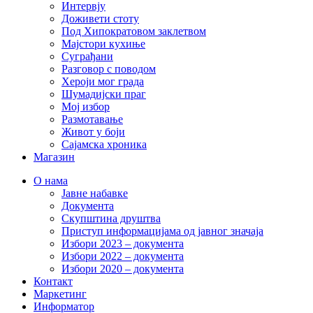
Интервју
Доживети стоту
Под Хипократовом заклетвом
Мајстори кухиње
Суграђани
Разговор с поводом
Хероји мог града
Шумадијски праг
Мој избор
Размотавање
Живот у боји
Сајамска хроника
Магазин
О нама
Јавне набавке
Документа
Скупштина друштва
Приступ информацијама од јавног значаја
Избори 2023 – документа
Избори 2022 – документа
Избори 2020 – документа
Контакт
Маркетинг
Информатор