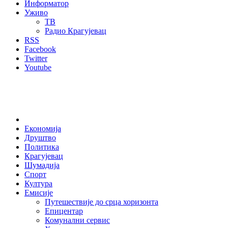
Информатор
Уживо
ТВ
Радио Крагујевац
RSS
Facebook
Twitter
Youtube
Home
Економија
Друштво
Политика
Крагујевац
Шумадија
Спорт
Култура
Емисије
Путешествије до срца хоризонта
Епицентар
Комунални сервис