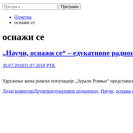
Претрага
за:
Почетна
оснажи се
оснажи се
„Научи, оснажи се“ – едукативне радио
30.07.2018
31.07.2018
РТК
Удружење жена ромске популације „Зурали Ромњи“ представило ј
Додај коментар
Друштво
едукативне радионице
,
Научи
,
оснажи 