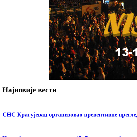
Најновије вести
СНС Крагујевац организовао превентивне прегле