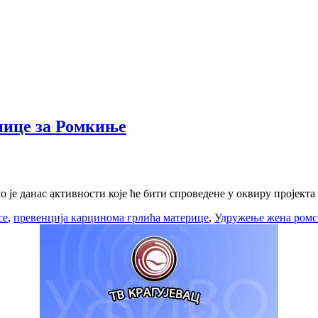
нице за Ромкиње
е данас активности које ће бити спроведене у оквиру пројекта 
се
,
превенција карцинома грлића материце
,
Удружење жена ромс