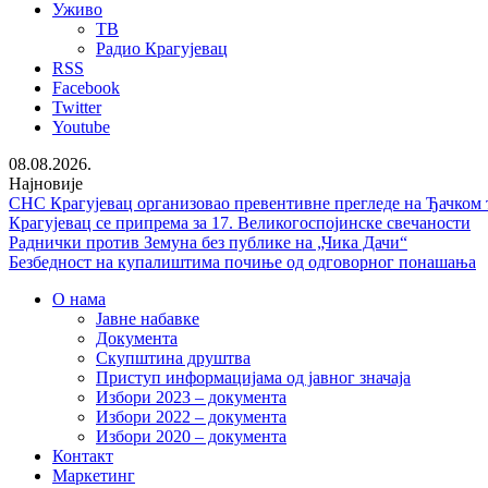
Уживо
ТВ
Радио Крагујевац
RSS
Facebook
Twitter
Youtube
08.08.2026.
Најновије
СНС Крагујевац организовао превентивне прегледе на Ђачком 
Крагујевац се припрема за 17. Великогоспојинске свечаности
Раднички против Земуна без публике на „Чика Дачи“
Безбедност на купалиштима почиње од одговорног понашања
О нама
Јавне набавке
Документа
Скупштина друштва
Приступ информацијама од јавног значаја
Избори 2023 – документа
Избори 2022 – документа
Избори 2020 – документа
Контакт
Маркетинг