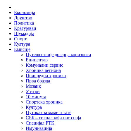
Skip
Home
to
Економија
content
Друштво
Политика
Крагујевац
Шумадија
Спорт
Култура
Емисије
Путешествије до срца хоризонта
Епицентар
Комунални сервис
Хроника региона
Привредна хроника
Прва бразда
Мозаик
У игри
10 минута
Спортска хроника
Култура
Путоказ за маме и тате
СББ – сигнал који нас спаја
Специјал РТК
Имунизација