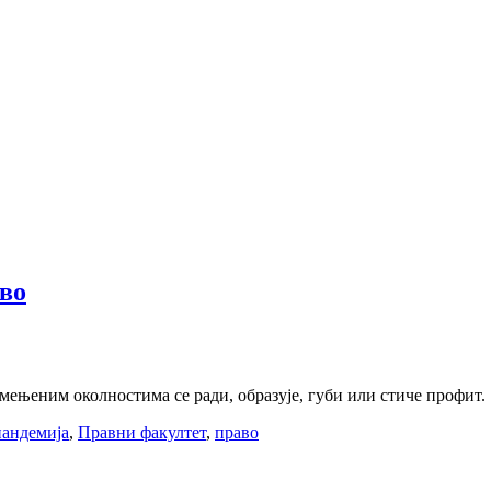
аво
мењеним околностима се ради, образује, губи или стиче профит.
пандемија
,
Правни факултет
,
право