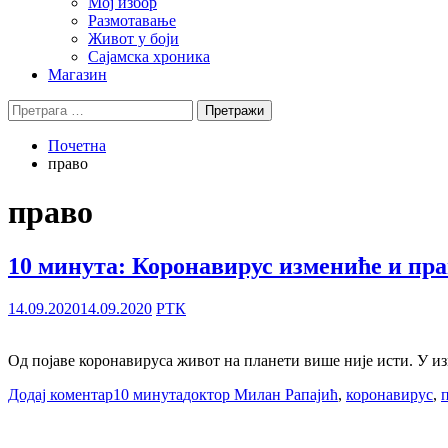
Мој избор
Размотавање
Живот у боји
Сајамска хроника
Магазин
Претрага
за:
Почетна
право
право
10 минута: Коронавирус измениће и пр
14.09.2020
14.09.2020
РТК
Од појаве коронавируса живот на планети више није исти. У из
Додај коментар
10 минута
доктор Милан Рапајић
,
коронавирус
,