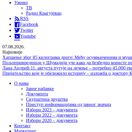
Уживо
ТВ
Радио Крагујевац
RSS
Facebook
Twitter
Youtube
07.08.2026.
Најновије
Хапшење због 85 килограма дроге: Међу осумњиченима и мушка
Пољопривредници у Шумадији уче како да безбедно користе п
Лана Андрић 11. августа путује на лечење – потребно 45.000 ев
Пријатељство које је обележило историју – изложба о доктору
О нама
Јавне набавке
Документа
Скупштина друштва
Приступ информацијама од јавног значаја
Избори 2023 – документа
Избори 2022 – документа
Избори 2020 – документа
Контакт
Маркетинг