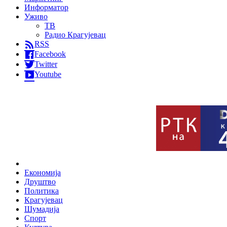
Информатор
Уживо
ТВ
Радио Крагујевац
RSS
Facebook
Twitter
Youtube
Home
Економија
Друштво
Политика
Крагујевац
Шумадија
Спорт