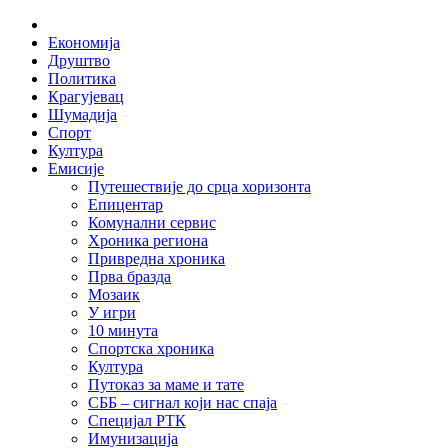
Skip
Home
to
Економија
content
Друштво
Политика
Крагујевац
Шумадија
Спорт
Култура
Емисије
Путешествије до срца хоризонта
Епицентар
Комунални сервис
Хроника региона
Привредна хроника
Прва бразда
Мозаик
У игри
10 минута
Спортска хроника
Култура
Путоказ за маме и тате
СББ – сигнал који нас спаја
Специјал РТК
Имунизација