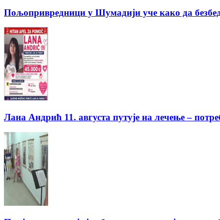
Пољопривредници у Шумадији уче како да безбед
Лана Андрић 11. августа путује на лечење – потре