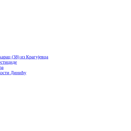
рац (38) из Крагујевца
естициде
ра
 Кости Динићу