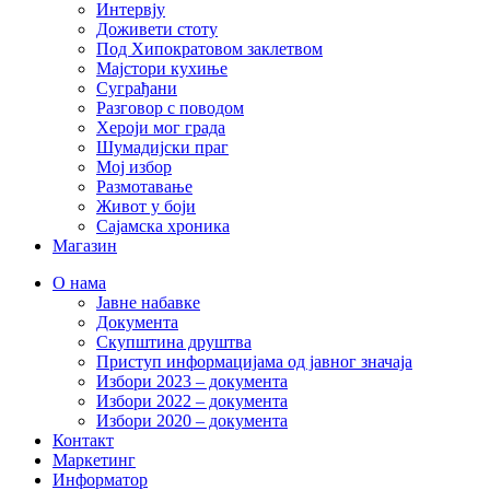
Интервју
Доживети стоту
Под Хипократовом заклетвом
Мајстори кухиње
Суграђани
Разговор с поводом
Хероји мог града
Шумадијски праг
Мој избор
Размотавање
Живот у боји
Сајамска хроника
Магазин
О нама
Јавне набавке
Документа
Скупштина друштва
Приступ информацијама од јавног значаја
Избори 2023 – документа
Избори 2022 – документа
Избори 2020 – документа
Контакт
Маркетинг
Информатор