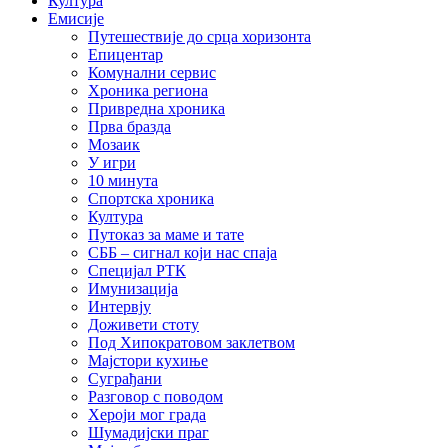
Култура
Емисије
Путешествије до срца хоризонта
Епицентар
Комунални сервис
Хроника региона
Привредна хроника
Прва бразда
Мозаик
У игри
10 минута
Спортска хроника
Култура
Путоказ за маме и тате
СББ – сигнал који нас спаја
Специјал РТК
Имунизација
Интервју
Доживети стоту
Под Хипократовом заклетвом
Мајстори кухиње
Суграђани
Разговор с поводом
Хероји мог града
Шумадијски праг