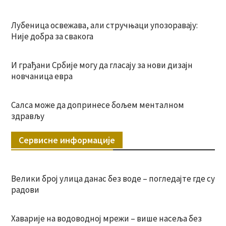
Лубеница освежава, али стручњаци упозоравају:
Није добра за свакога
И грађани Србије могу да гласају за нови дизајн
новчаница евра
Салса може да допринесе бољем менталном
здрављу
Сервисне информације
Велики број улица данас без воде – погледајте где су
радови
Хаварије на водоводној мрежи – више насеља без