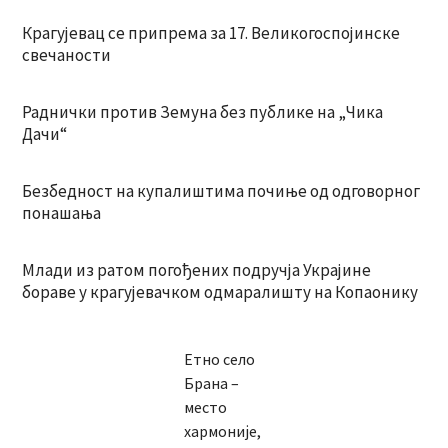
Крагујевац се припрема за 17. Великогоспојинске
свечаности
Раднички против Земуна без публике на „Чика
Дачи“
Безбедност на купалиштима почиње од одговорног
понашања
Млади из ратом погођених подручја Украјине
бораве у крагујевачком одмаралишту на Копаонику
Етно село
Брана –
место
хармоније,