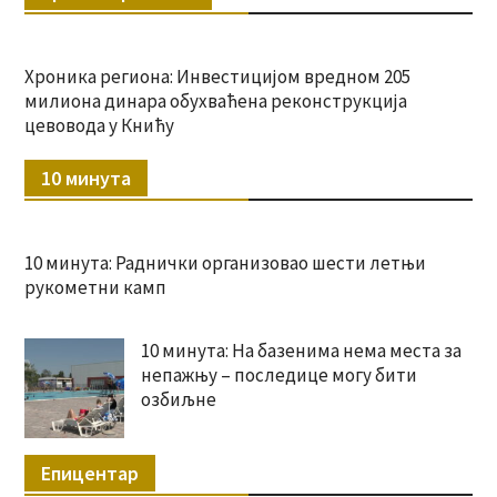
Хроника региона: Инвестицијом вредном 205
милиона динара обухваћена реконструкција
цевовода у Книћу
10 минута
10 минута: Раднички организовао шести летњи
рукометни камп
10 минута: На базенима нема места за
непажњу – последице могу бити
озбиљне
Епицентар