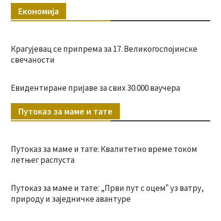
Економија
Крагујевац се припрема за 17. Великогоспојинске
свечаности
Евидентиране пријаве за свих 30.000 ваучера
Путоказ за маме и тате
Путоказ за маме и тате: Квалитетно време током
летњег распуста
Путоказ за маме и тате: „Први пут с оцемˮ уз ватру,
природу и заједничке авантуре