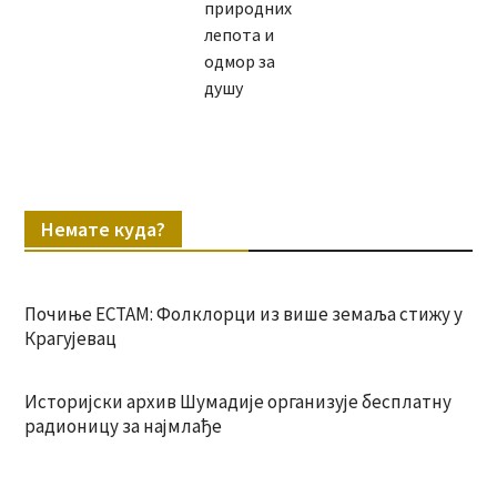
природних
лепота и
одмор за
душу
Немате куда?
Почиње ЕСТАМ: Фолклорци из више земаља стижу у
Крагујевац
Историјски архив Шумадије организује бесплатну
радионицу за најмлађе