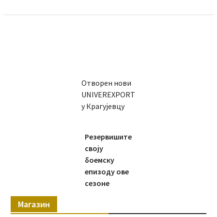
Отворен нови
UNIVEREXPORT
у Крагујевцу
Резервишите
своју
боемску
епизоду ове
сезоне
Магазин