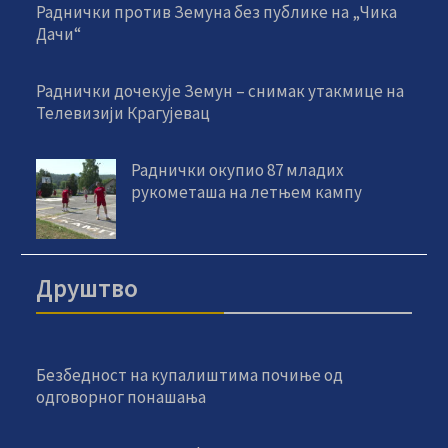
Раднички против Земуна без публике на „Чика
Дачи“
Раднички дочекује Земун – снимак утакмице на
Телевизији Крагујевац
Раднички окупио 87 младих
рукометаша на летњем кампу
Друштво
Безбедност на купалиштима почиње од
одговорног понашања