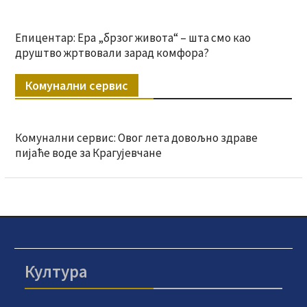
Епицентар: Ера „брзог живота“ – шта смо као
друштво жртвовали зарад комфора?
Комунални сервис
Комунални сервис: Овог лета довољно здраве
пијаће воде за Крагујевчане
Култура