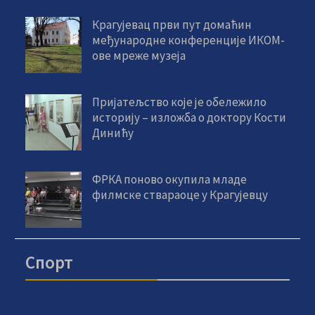
Крагујевац први пут домаћин
међународне конференције ИКОМ-
ове мреже музеја
Пријатељство које је обележило
историју – изложба о доктору Кости
Динићу
ФРКА поново окупила младе
филмске ствараоце у Крагујевцу
Спорт