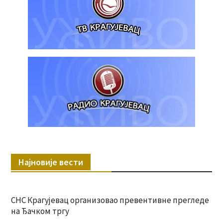
Најновије вести
СНС Крагујевац организовао превентивне прегледе
на Ђачком тргу