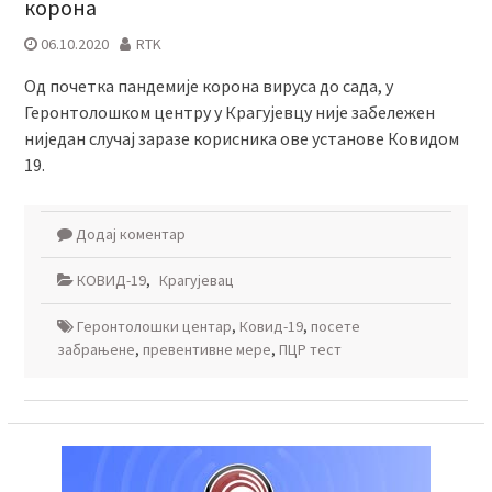
корона
06.10.2020
RTK
Од почетка пандемије корона вируса до сада, у
Геронтолошком центру у Крагујевцу није забележен
ниједан случај заразе корисника ове установе Ковидом
19.
Додај коментар
КОВИД-19
,
Крагујевац
Геронтолошки центар
,
Ковид-19
,
посете
забрањене
,
превентивнe мерe
,
ПЦР тест