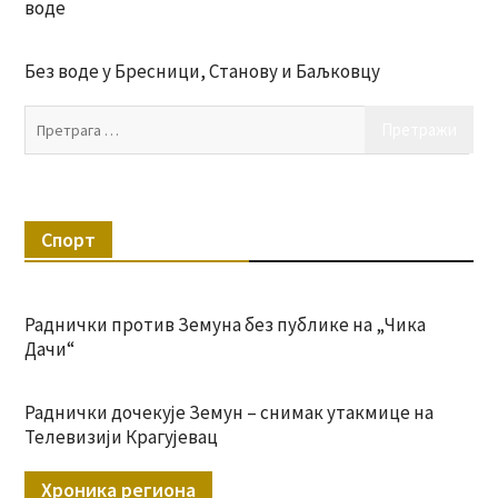
воде
Без воде у Бресници, Станову и Баљковцу
Пр
за:
Спорт
Раднички против Земуна без публике на „Чика
Дачи“
Раднички дочекује Земун – снимак утакмице на
Телевизији Крагујевац
Хроника региона