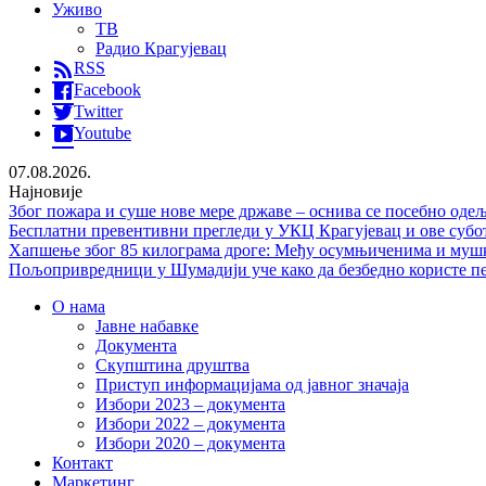
Уживо
ТВ
Радио Крагујевац
RSS
Facebook
Twitter
Youtube
07.08.2026.
Најновије
Због пожара и суше нове мере државе – оснива се посебно од
Бесплатни превентивни прегледи у УКЦ Крагујевац и ове субо
Хапшење због 85 килограма дроге: Међу осумњиченима и мушка
Пољопривредници у Шумадији уче како да безбедно користе п
О нама
Јавне набавке
Документа
Скупштина друштва
Приступ информацијама од јавног значаја
Избори 2023 – документа
Избори 2022 – документа
Избори 2020 – документа
Контакт
Маркетинг