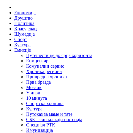
Skip
Home
to
Економија
content
Друштво
Политика
Крагујевац
Шумадија
Спорт
Култура
Емисије
Путешествије до срца хоризонта
Епицентар
Комунални сервис
Хроника региона
Привредна хроника
Прва бразда
Мозаик
У игри
10 минута
Спортска хроника
Култура
Путоказ за маме и тате
СББ – сигнал који нас спаја
Специјал РТК
Имунизација