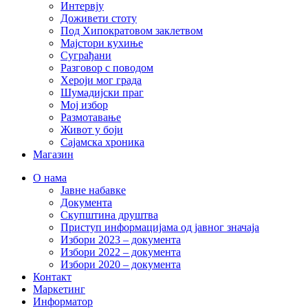
Интервју
Доживети стоту
Под Хипократовом заклетвом
Мајстори кухиње
Суграђани
Разговор с поводом
Хероји мог града
Шумадијски праг
Мој избор
Размотавање
Живот у боји
Сајамска хроника
Магазин
О нама
Јавне набавке
Документа
Скупштина друштва
Приступ информацијама од јавног значаја
Избори 2023 – документа
Избори 2022 – документа
Избори 2020 – документа
Контакт
Маркетинг
Информатор