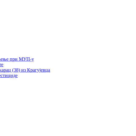
ељење при МУП-у
те
рац (38) из Крагујевца
естициде