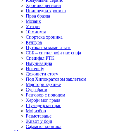
Комунални сервис
Хроника региона
Привредна хроника
Прва бразда
Мозаик
У игри
10 минута
Спортска хроника
Култура
Путоказ за маме и тате
СББ – сигнал који нас спаја
Специјал РТК
Имунизација
Интервју
Доживети стоту
Под Хипократовом заклетвом
Мајстори кухиње
Суграђани
Разговор с поводом
Хероји мог града
Шумадијски праг
Мој избор
Размотавање
Живот у боји
Сајамска хроника