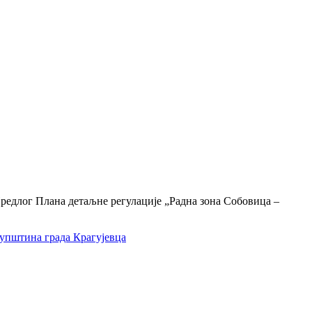
Предлог Плана детаљне регулације „Радна зона Собовица –
упштина града Крагујевца