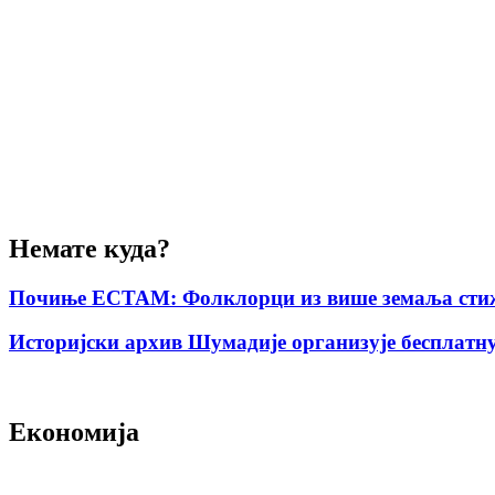
Немате куда?
Почиње ЕСТАМ: Фолклорци из више земаља стиж
Историјски архив Шумадије организује бесплатну
Економија