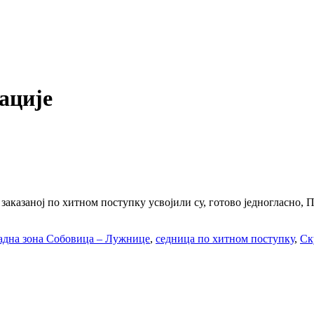
ације
казаној по хитном поступку усвојили су, готово једногласно, 
адна зона Собовица – Лужнице
,
седница по хитном поступку
,
Ск