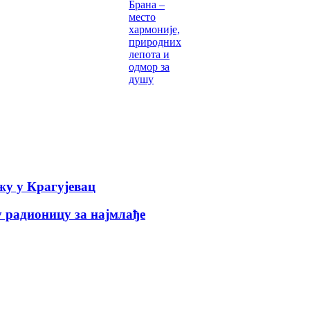
Брана –
место
хармоније,
природних
лепота и
одмор за
душу
у у Крагујевац
 радионицу за најмлађе