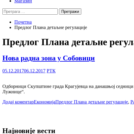
Магазин
Претрага
за:
Почетна
Предлог Плана детаљне регулације
Предлог Плана детаљне регул
Нова радна зона у Собовици
05.12.2017
06.12.2017
РТК
Одборници Скупштине града Крагујевца на данашњој седници за
Лужнице“.
Додај коментар
Економија
Предлог Плана детаљне регулације
,
Р
Најновије вести