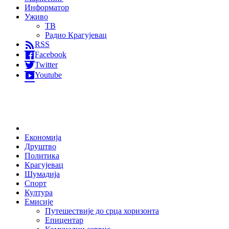
Информатор
Уживо
ТВ
Радио Крагујевац
RSS
Facebook
Twitter
Youtube
Home
Економија
Друштво
Политика
Крагујевац
Шумадија
Спорт
Култура
Емисије
Путешествије до срца хоризонта
Епицентар