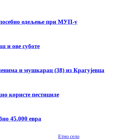
е посебно одељење при МУП-у
ц и ове суботе
енима и мушкарац (38) из Крагујевца
но користе пестициде
бно 45.000 евра
Етно село