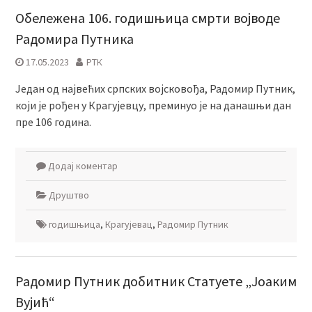
Обележена 106. годишњица смрти војводе
Радомира Путника
17.05.2023
РТК
Један од највећих српских војсковођа, Радомир Путник,
који је рођен у Крагујевцу, преминуо је на данашњи дан
пре 106 година.
Додај коментар
Друштво
годишњица
,
Крагујевац
,
Радомир Путник
Радомир Путник добитник Статуете „Јоаким
Вујић“