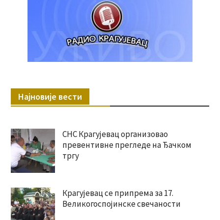
Најновије вести
СНС Крагујевац организовао
превентивне прегледе на Ђачком
тргу
Крагујевац се припрема за 17.
Великогоспојинске свечаности