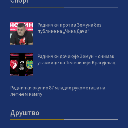
Спорт
Раднички против Земуна без
публике на „Чика Дачи“
Раднички дочекује Земун – снимак
утакмице на Телевизији Крагујевац
Раднички окупио 87 младих рукометаша на
летњем кампу
Друштво