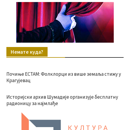
Немате куда?
Почиње ЕСТАМ: Фолклорци из више земаља стижу у
Крагујевац
Историјски архив Шумадије организује бесплатну
радионицу за најмлађе