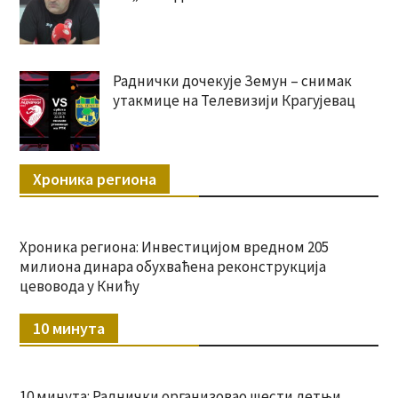
Раднички дочекује Земун – снимак
утакмице на Телевизији Крагујевац
Хроника региона
Хроника региона: Инвестицијом вредном 205
милиона динара обухваћена реконструкција
цевовода у Книћу
10 минута
10 минута: Раднички организовао шести летњи