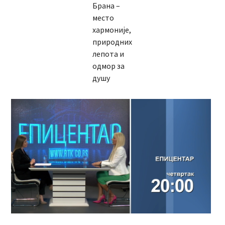
Брана –
место
хармоније,
природних
лепота и
одмор за
душу