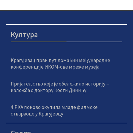
Култура
Крагујевац први пут домаћин међународне
конференције ИКОМ-ове мреже музеја
Пријатељство које је обележило историју –
изложба о доктору Кости Динићу
ФРКА поново окупила младе филмске
ствараоце у Крагујевцу