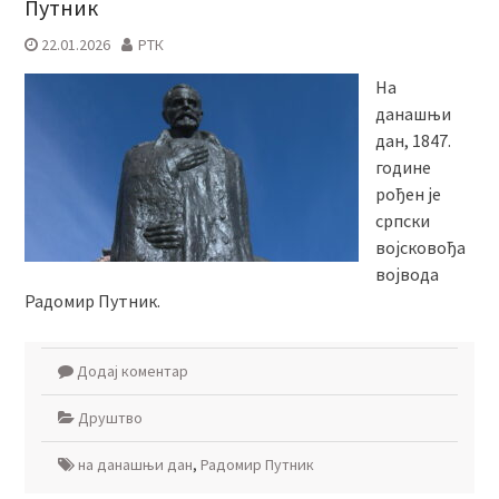
Путник
22.01.2026
РТК
На
данашњи
дан, 1847.
године
рођен је
српски
војсковођа
војвода
Радомир Путник.
Додај коментар
Друштво
на данашњи дан
,
Радомир Путник