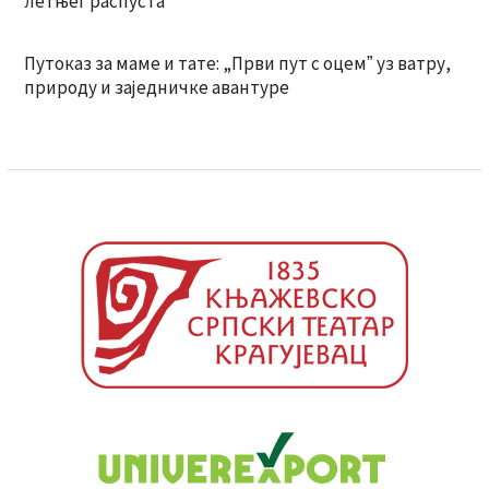
летњег распуста
Путоказ за маме и тате: „Први пут с оцемˮ уз ватру,
природу и заједничке авантуре