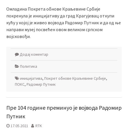
Омладина Покрета обнове Краљевине Србије
покренула је иницијативу да град Крагујевац откупи
кућу у којој је живео војвода Радомир Путник и да од ње
направи музеј посвећен овом великом српском
војсковођи.
Додај коментар
Политика
иницијатива
,
Покрет обнове Краљевине Србије
,
ПОКС
,
Радомир Путник
Пре 104 године преминуо је војвода Радомир
Путник
17.05.2021
RTK