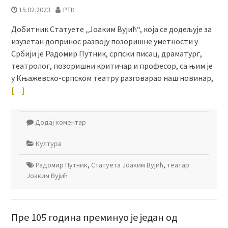
15.02.2023
РТК
Добитник Статуете „Јоаким Вујић“, која се додељује за
изузетан допринос развоју позоришне уметности у
Србији је Радомир Путник, српски писац, драматург,
театролог, позоришни критичар и професор, са њим је
у Књажевско-српском театру разговарао наш новинар,
[…]
Додај коментар
Култура
Радомир Путник
,
Статуета Јоаким Вујић
,
театар
Јоаким Вујић
Пре 105 година преминуо је један од