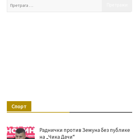
Пр
за:
Спорт
Раднички против Земуна без публике
на „Чика Дачи“