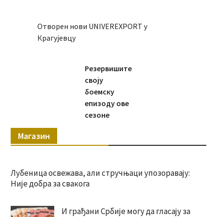
Отворен нови UNIVEREXPORT у
Крагујевцу
Резервишите
своју
боемску
епизоду ове
сезоне
Магазин
Лубеница освежава, али стручњаци упозоравају:
Није добра за свакога
И грађани Србије могу да гласају за