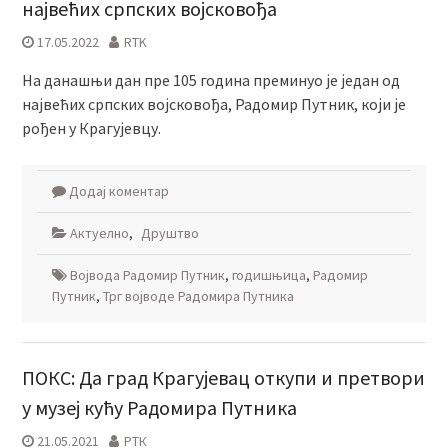
највећих српских војсковођа
17.05.2022
RTK
На данашњи дан пре 105 година преминуо је један од
највећих српских војсковођа, Радомир Путник, који је
рођен у Крагујевцу.
Додај коментар
Актуелно
,
Друштво
Војвода Радомир Путник
,
годишњица
,
Радомир
Путник
,
Трг војводе Радомира Путника
ПОКС: Да град Крагујевац откупи и претвори
у музеј кућу Радомира Путника
21.05.2021
РТК