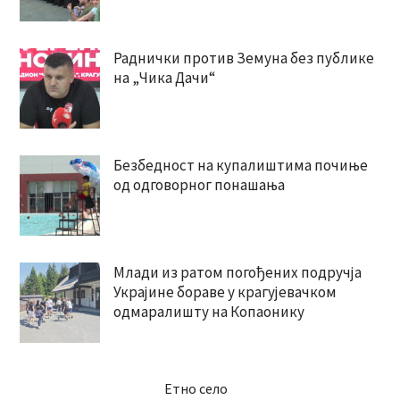
Раднички против Земуна без публике
на „Чика Дачи“
Безбедност на купалиштима почиње
од одговорног понашања
Млади из ратом погођених подручја
Украјине бораве у крагујевачком
одмаралишту на Копаонику
Етно село