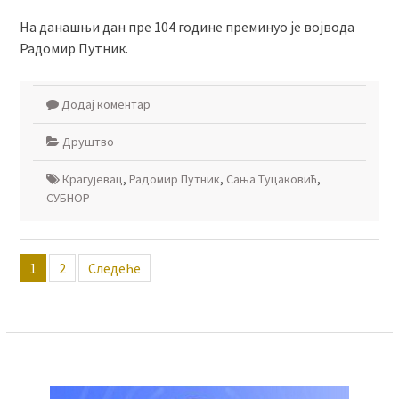
На данашњи дан пре 104 године преминуо је војвода
Радомир Путник.
Додај коментар
Друштво
Крагујевац
,
Радомир Путник
,
Сања Туцаковић
,
СУБНОР
Пагинација
1
2
Следеће
чланака