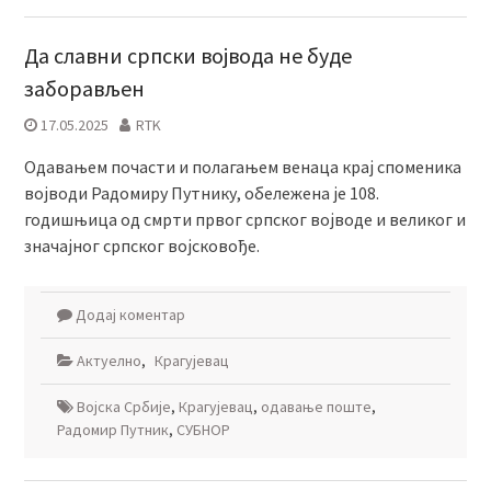
Да славни српски војвода не буде
заборављен
17.05.2025
RTK
Одавањем почасти и полагањем венаца крај споменика
војводи Радомиру Путнику, обележена је 108.
годишњица од смрти првог српског војводе и великог и
значајног српског војсковође.
Додај коментар
Актуелно
,
Крагујевац
Војска Србије
,
Крагујевац
,
одавање поште
,
Радомир Путник
,
СУБНОР