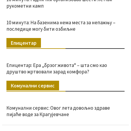
рукометни камп
10 минута: На базенима нема места за непажњу –
последице могу бити озбиљне
Епицентар
Епицентар: Ера „брзог живота“ – шта смо као
друштво жртвовали зарад комфора?
Комунални сервис
Комунални сервис: Овог лета довољно здраве
пијаће воде за Крагујевчане