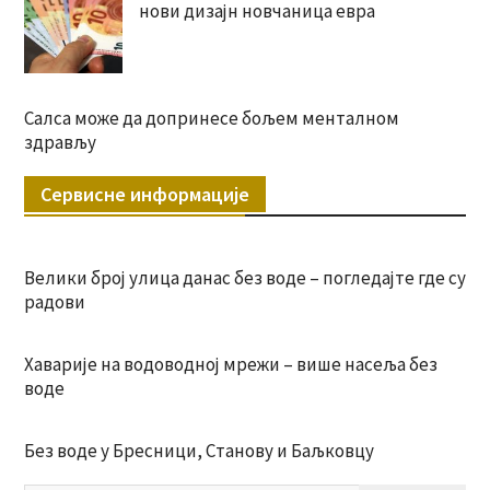
нови дизајн новчаница евра
Салса може да допринесе бољем менталном
здрављу
Сервисне информације
Велики број улица данас без воде – погледајте где су
радови
Хаварије на водоводној мрежи – више насеља без
воде
Без воде у Бресници, Станову и Баљковцу