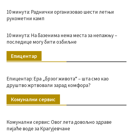
10 минута: Раднички организовао шести летњи
рукометни камп
10 минута: На базенима нема места за непажњу –
последице могу бити озбиљне
Епицентар
Епицентар: Ера „брзог живота“ – шта смо као
друштво жртвовали зарад комфора?
Комунални сервис
Комунални сервис: Овог лета довољно здраве
пијаће воде за Крагујевчане