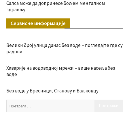
Салса може да допринесе бољем менталном
здрављу
Сервисне информације
Велики број улица данас без воде – погледајте где су
радови
Хаварије на водоводној мрежи – више насеља без
воде
Без воде у Бресници, Станову и Баљковцу
Пр
за: