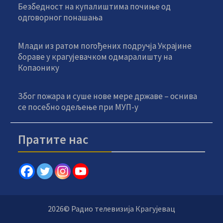
Безбедност на купалиштима почиње од
одговорног понашања
Млади из ратом погођених подручја Украјине
бораве у крагујевачком одмаралишту на
Копаонику
Због пожара и суше нове мере државе – оснива
се посебно одељење при МУП-у
Пратите нас
2026© Радио телевизија Крагујевац