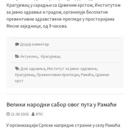
Крагујевац у сарадњи са Црвеним крстом, Институтом
за јавно здравље и градом, организује бесплатне
превентивне здравствене прегледе у просторијама
Месне заједнице, од 9 часова.
Додај коментар
Актуелно
,
Крагујевац
Дом здравља
,
Институт за јавно здравље
,
Крагујевац
,
Превентивни прегледи
,
Рамаћа
,
Црвени
крст
Велики народни сабор овог пута у Рамаћи
21.06.2026
RTK
У организацији Српске напредне странке у селу Рамаћа