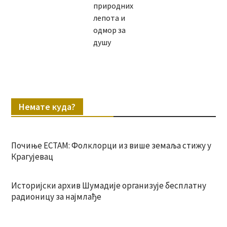
природних
лепота и
одмор за
душу
Немате куда?
Почиње ЕСТАМ: Фолклорци из више земаља стижу у
Крагујевац
Историјски архив Шумадије организује бесплатну
радионицу за најмлађе