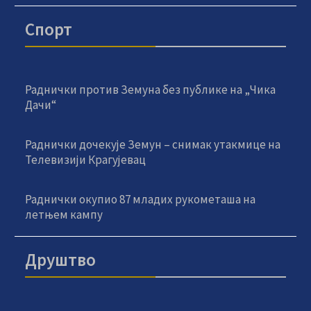
Спорт
Раднички против Земуна без публике на „Чика
Дачи“
Раднички дочекује Земун – снимак утакмице на
Телевизији Крагујевац
Раднички окупио 87 младих рукометаша на
летњем кампу
Друштво