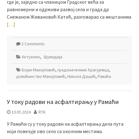
где је, заједно са чланицом Градског већа за
равномерни и одрживи развој села и града др
Снежаном Живановић Катић, разговарао са мештанима
[…]
2 Comments
Актуелно
,
Шумадија
Бојан Манојловић
,
градоначелник Крагујевца
,
домаћинство Манојловић
,
Никола Дашић
,
Рамаћа
У току радови на асфалтирању у Рамаћи
10.05.2024
RTK
У Рамаћи су у току радови на асфалтирању дела пута
који повезује ово село са околним местима.