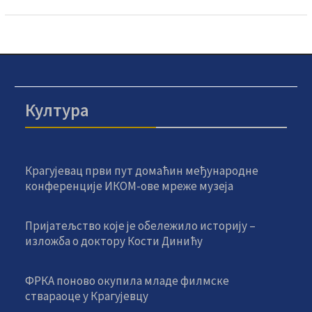
Култура
Крагујевац први пут домаћин међународне
конференције ИКОМ-ове мреже музеја
Пријатељство које је обележило историју –
изложба о доктору Кости Динићу
ФРКА поново окупила младе филмске
ствараоце у Крагујевцу