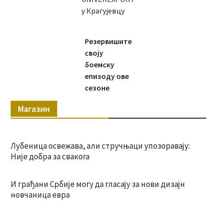
у Крагујевцу
Резервишите
своју
боемску
епизоду ове
сезоне
Магазин
Лубеница освежава, али стручњаци упозоравају:
Није добра за свакога
И грађани Србије могу да гласају за нови дизајн
новчаница евра