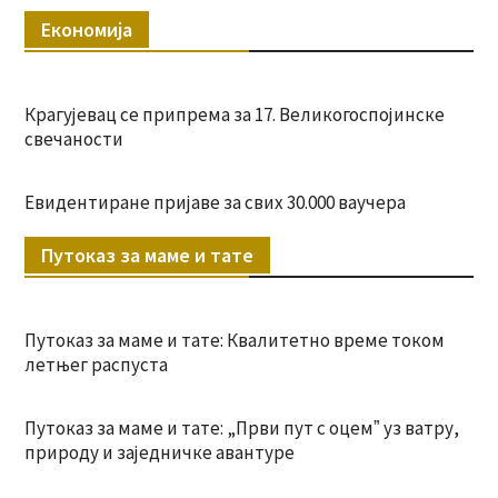
Економија
Крагујевац се припрема за 17. Великогоспојинске
свечаности
Евидентиране пријаве за свих 30.000 ваучера
Путоказ за маме и тате
Путоказ за маме и тате: Квалитетно време током
летњег распуста
Путоказ за маме и тате: „Први пут с оцемˮ уз ватру,
природу и заједничке авантуре