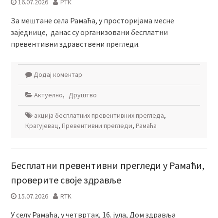
16.07.2026
РТК
За мештане села Рамаћа, у просторијама месне
заједнице, данас су организовани бесплатни
превентивни здравствени прегледи.
Додај коментар
Актуелно
,
Друштво
акција бесплатних превентивних прегледа
,
Крагујевац
,
Превентивни прегледи
,
Рамаћа
Бесплатни превентивни прегледи у Рамаћи,
проверите своје здравље
15.07.2026
RTK
У селу Рамаћа, у четвртак, 16. јула, Дом здравља