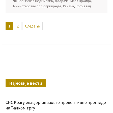
Бранислав Недимовић
,
Добрача
,
Мала Врбица
,
Министарство пољопривреде
,
Рамаћа
,
Рогојевац
Пагинација
1
2
Следеће
чланака
Најновије вести
СНС Крагујевац организовао превентивне прегледе
на Ђачком тргу