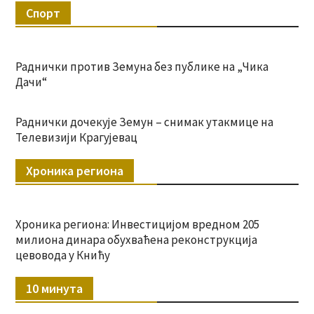
Спорт
Раднички против Земуна без публике на „Чика
Дачи“
Раднички дочекује Земун – снимак утакмице на
Телевизији Крагујевац
Хроника региона
Хроника региона: Инвестицијом вредном 205
милиона динара обухваћена реконструкција
цевовода у Книћу
10 минута