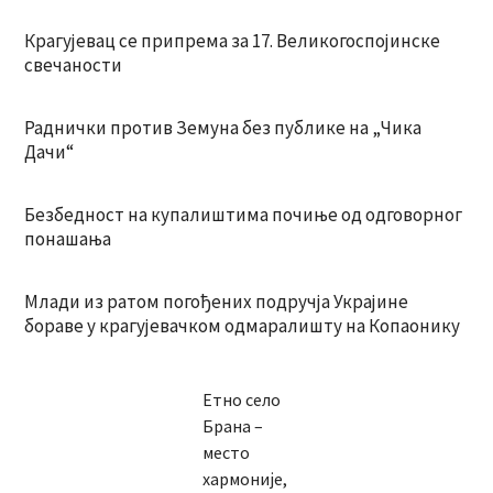
Крагујевац се припрема за 17. Великогоспојинске
свечаности
Раднички против Земуна без публике на „Чика
Дачи“
Безбедност на купалиштима почиње од одговорног
понашања
Млади из ратом погођених подручја Украјине
бораве у крагујевачком одмаралишту на Копаонику
Етно село
Брана –
место
хармоније,