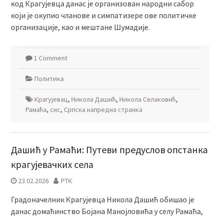
код Крагујевца данас је организован народни сабор
који је окупио чланове и симпатизере ове политичке
организације, као и мештане Шумадије.
1 Comment
Политика
Крагујевац
,
Никола Дашић
,
Никола Селаковић
,
Рамаћа
,
снс
,
Српска напредна странка
Дашић у Рамаћи: Путеви предуслов опстанка
крагујевачких села
23.02.2026
РТК
Градоначелник Крагујевца Никола Дашић обишао је
данас домаћинство Бојана Манојловића у селу Рамаћа,