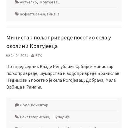
Актуелно
,
Крагујевац
асфалтирање
,
Рамаћа
Министар пољопривреде посетио села у
околини Крагујевца
24.04.2021
РТК
Потпредседник Владе Републике Србије и министар
пољопривреде, шумарства и водопривреде Бранислав
Недимовић посетио је села Рогојевац, Добрача, Мала
Врбица и Рамаћа.
Додај коментар
Некатегорисано
,
Шумадија