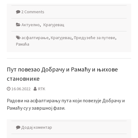
2 Comments
Актуелно
,
Крагујевац
асфалтирање
,
Крагујевац
,
Предузеће за путеве
,
Рамаћа
Пут повезао Добрачу и Рамаћу и њихове
становнике
16.06.2022
RTK
Радови на асфалтирању пута који повезује Добрачу и
Рамаћу су у завршној фази.
Додај коментар