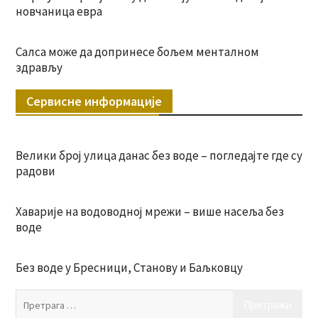
новчаница евра
Салса може да допринесе бољем менталном
здрављу
Сервисне информације
Велики број улица данас без воде – погледајте где су
радови
Хаварије на водоводној мрежи – више насеља без
воде
Без воде у Бресници, Станову и Баљковцу
Пр
за: