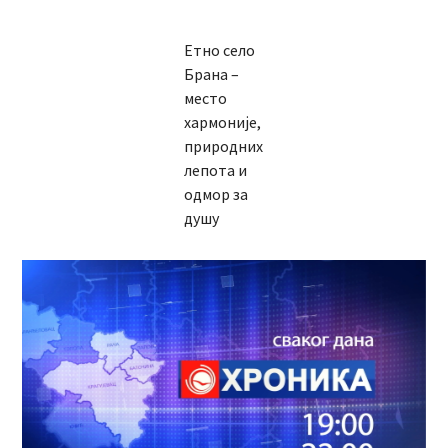
Етно село
Брана –
место
хармоније,
природних
лепота и
одмор за
душу