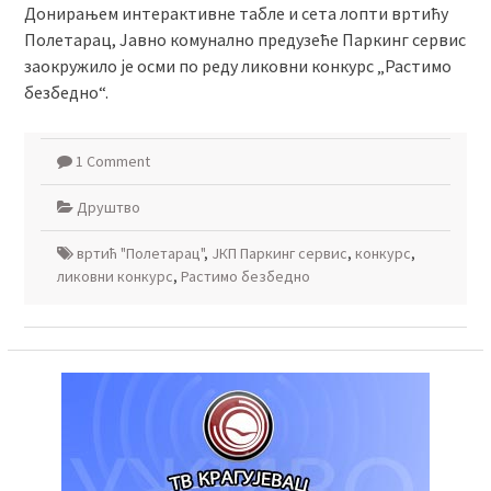
Донирањем интерактивне табле и сета лопти вртићу
Полетарац, Јавно комунално предузеће Паркинг сервис
заокружило је осми по реду ликовни конкурс „Растимо
безбедно“.
1 Comment
Друштво
вртић "Полетарац"
,
ЈКП Паркинг сервис
,
конкурс
,
ликовни конкурс
,
Растимо безбедно