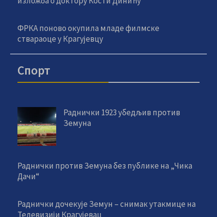
изложба о доктору Кости Динићу
ФРКА поново окупила младе филмске
ствараоце у Крагујевцу
Спорт
Раднички 1923 убедљив против
Земуна
Раднички против Земуна без публике на „Чика
Дачи“
Раднички дочекује Земун – снимак утакмице на
Телевизији Крагујевац