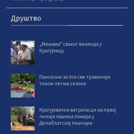
Друштво
„Мењажа“ сваког викенда у
Крагујевцу
Пансиони за псе све траженији
током летње сезоне
Крагујевачки ватрогасци на првој
линији гашења пожара у
Делиблатској пешчари