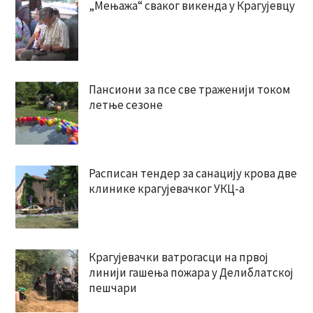
„Мењажа“ сваког викенда у Крагујевцу
Пансиони за псе све траженији током
летње сезоне
Расписан тендер за санацију крова две
клинике крагујевачког УКЦ-а
Крагујевачки ватрогасци на првој
линији гашења пожара у Делиблатској
пешчари