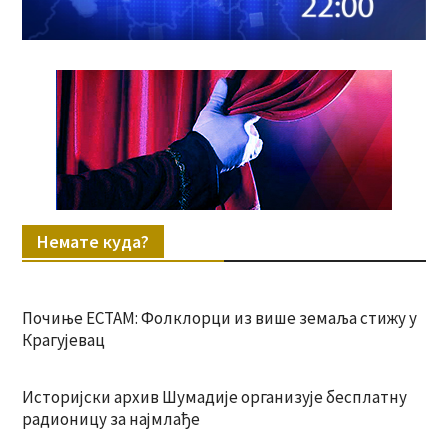
Немате куда?
Почиње ЕСТАМ: Фолклорци из више земаља стижу у
Крагујевац
Историјски архив Шумадије организује бесплатну
радионицу за најмлађе