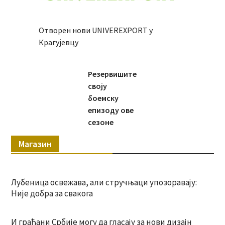
Отворен нови UNIVEREXPORT у
Крагујевцу
Резервишите
своју
боемску
епизоду ове
сезоне
Магазин
Лубеница освежава, али стручњаци упозоравају:
Није добра за свакога
И грађани Србије могу да гласају за нови дизајн