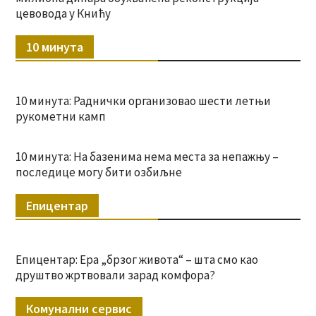
цевовода у Книћу
10 минута
10 минута: Раднички организовао шести летњи
рукометни камп
10 минута: На базенима нема места за непажњу –
последице могу бити озбиљне
Епицентар
Епицентар: Ера „брзог живота“ – шта смо као
друштво жртвовали зарад комфора?
Комунални сервис