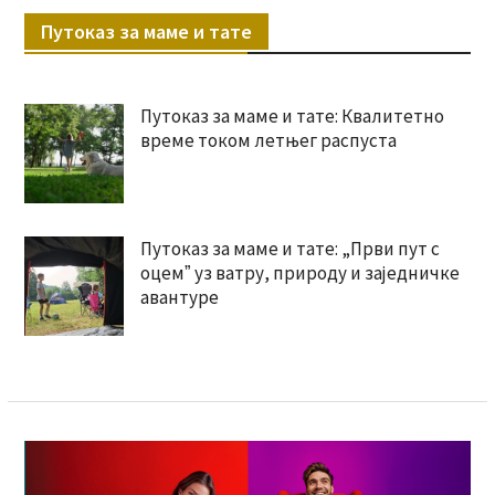
Путоказ за маме и тате
Путоказ за маме и тате: Квалитетно
време током летњег распуста
Путоказ за маме и тате: „Први пут с
оцемˮ уз ватру, природу и заједничке
авантуре