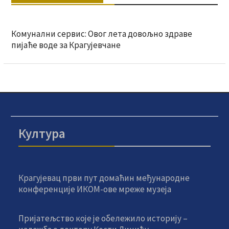
Комунални сервис: Овог лета довољно здраве
пијаће воде за Крагујевчане
Култура
Крагујевац први пут домаћин међународне
конференције ИКОМ-ове мреже музеја
Пријатељство које је обележило историју –