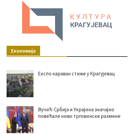
Економија
Експо караван стиже у Крагујевац
Вучић: Србија и Украјина значајно
повећале ниво трговинске размене