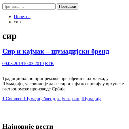
Претрага
за:
Почетна
сир
сир
Сир и кајмак – шумадијски бренд
09.03.2019
10.03.2019
RTK
Традиционално припремање прерађевина од млека, у
Шумадији, условило је да се сир и кајмак сврстају у врхунске
гастрономске производе Србије.
1 Comment
Шумадија
бренд
,
кајмак
,
сир
,
Шумадија
Најновије вести