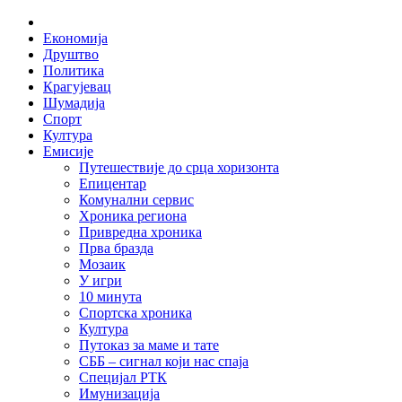
Skip
Home
to
Економија
content
Друштво
Политика
Крагујевац
Шумадија
Спорт
Култура
Емисије
Путешествије до срца хоризонта
Епицентар
Комунални сервис
Хроника региона
Привредна хроника
Прва бразда
Мозаик
У игри
10 минута
Спортска хроника
Култура
Путоказ за маме и тате
СББ – сигнал који нас спаја
Специјал РТК
Имунизација