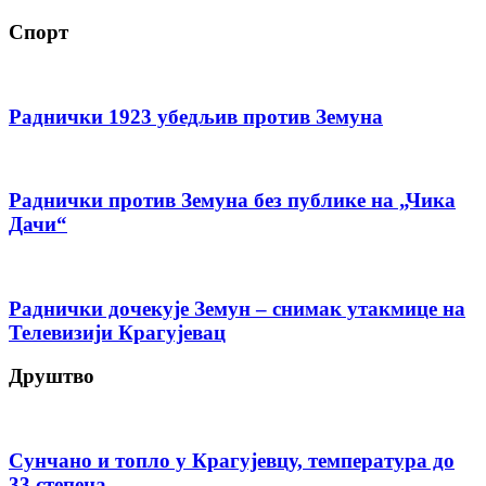
Спорт
Раднички 1923 убедљив против Земуна
Раднички против Земуна без публике на „Чика
Дачи“
Раднички дочекује Земун – снимак утакмице на
Телевизији Крагујевац
Друштво
Сунчано и топло у Крагујевцу, температура до
33 степена