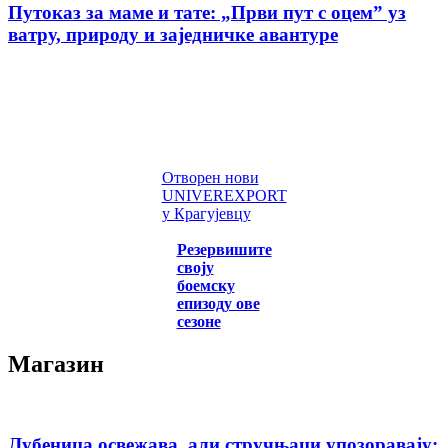
Путоказ за маме и тате: „Први пут с оцемˮ уз
ватру, природу и заједничке авантуре
Отворен нови
UNIVEREXPORT
у Крагујевцу
Резервишите
своју
боемску
епизоду ове
сезоне
Магазин
Лубеница освежава, али стручњаци упозоравају: