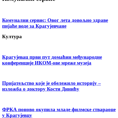
Комунални сервис: Овог лета довољно здраве
пијаће воде за Крагујевчане
Култура
Крагујевац први пут домаћин међународне
конференције ИКОМ-ове мреже музеја
Пријатељство које је обележило историју –
изложба о доктору Кости Динићу
ФРКА поново окупила младе филмске ствараоце
у Крагујевцу