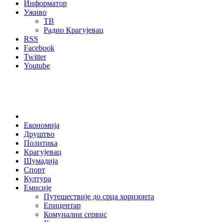
Информатор
Уживо
ТВ
Радио Крагујевац
RSS
Facebook
Twitter
Youtube
Home
Економија
Друштво
Политика
Крагујевац
Шумадија
Спорт
Култура
Емисије
Путешествије до срца хоризонта
Епицентар
Комунални сервис