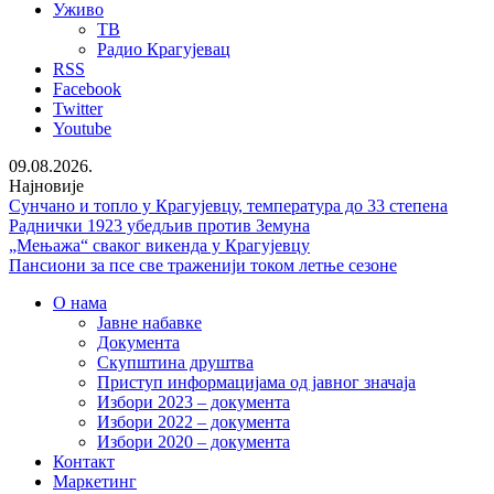
Уживо
ТВ
Радио Крагујевац
RSS
Facebook
Twitter
Youtube
09.08.2026.
Најновије
Сунчано и топло у Крагујевцу, температура до 33 степена
Раднички 1923 убедљив против Земуна
„Мењажа“ сваког викенда у Крагујевцу
Пансиони за псе све траженији током летње сезоне
О нама
Јавне набавке
Документа
Скупштина друштва
Приступ информацијама од јавног значаја
Избори 2023 – документа
Избори 2022 – документа
Избори 2020 – документа
Контакт
Маркетинг