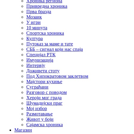
Хроника региона
Привредна хроника
Прва бразда
Мозаик
У игри
10 минута
Спортска хроника
Култура
Путоказ за маме и тате
СББ – сигнал који нас спаја
Специјал РТК
Имунизација
Интервју
Доживети стоту
Под Хипократовом заклетвом
Мајстори кухиње
Суграђани
Разговор с поводом
Хероји мог града
Шумадијски праг
Мој избор
Размотавање
Живот у боји
Сајамска хроника
Магазин