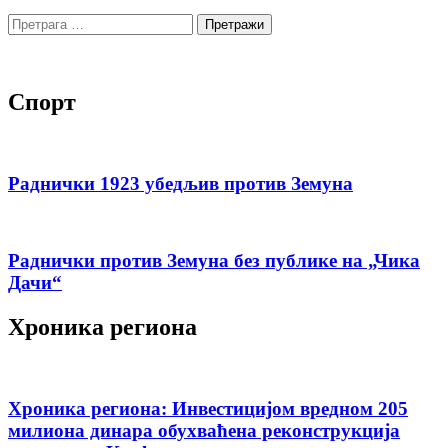
Претрага
за:
Спорт
Раднички 1923 убедљив против Земуна
Раднички против Земуна без публике на „Чика
Дачи“
Хроника региона
Хроника региона: Инвестицијом вредном 205
милиона динара обухваћена реконструкција