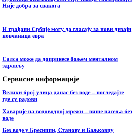
Није добра за свакога
И грађани Србије могу да гласају за нови дизајн
новчаница евра
Салса може да допринесе бољем менталном
здрављу
Сервисне информације
Велики број улица данас без воде – погледајте
где су радови
Хаварије на водоводној мрежи – више насеља без
воде
Без воде у Бресници, Станову и Баљковцу