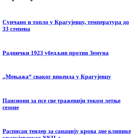
Сунчано и топло у Крагујевцу, температура до
33 степена
Раднички 1923 убедљив против Земуна
„Мењажа“ сваког викенда у Крагујевцу
Пансиони за псе све траженији током летње
сезоне
Расписан тендер за санацију крова две клинике
крагујевачког УКЦ-а