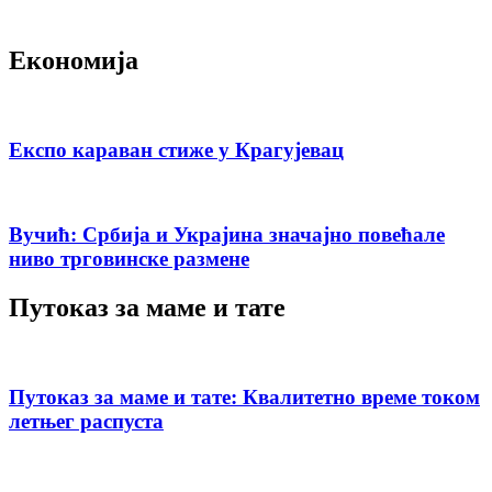
Економија
Експо караван стиже у Крагујевац
Вучић: Србија и Украјина значајно повећале
ниво трговинске размене
Путоказ за маме и тате
Путоказ за маме и тате: Квалитетно време током
летњег распуста