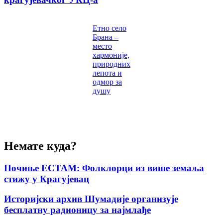
Етно село
Брана –
место
хармоније,
природних
лепота и
одмор за
душу
Немате куда?
Почиње ЕСТАМ: Фолклорци из више земаља
стижу у Крагујевац
Историјски архив Шумадије организује
бесплатну радионицу за најмлађе