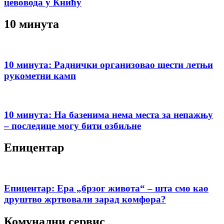
цевовода у Книћу
10 минута
10 минута: Раднички организовао шести летњи
рукометни камп
10 минута: На базенима нема места за непажњу
– последице могу бити озбиљне
Епицентар
Епицентар: Ера „брзог живота“ – шта смо као
друштво жртвовали зарад комфора?
Комунални сервис