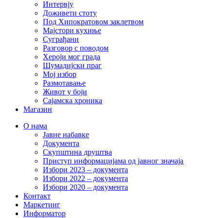
Интервју
Доживети стоту
Под Хипократовом заклетвом
Мајстори кухиње
Суграђани
Разговор с поводом
Хероји мог града
Шумадијски праг
Мој избор
Размотавање
Живот у боји
Сајамска хроника
Магазин
О нама
Јавне набавке
Документа
Скупштина друштва
Приступ информацијама од јавног значаја
Избори 2023 – документа
Избори 2022 – документа
Избори 2020 – документа
Контакт
Маркетинг
Информатор