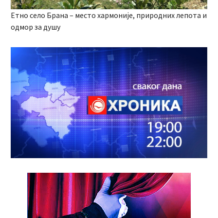
Етно село Брана – место хармоније, природних лепота и
одмор за душу