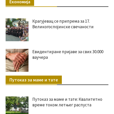
Економија
Крагујевац се припрема за 17.
Великогоспојинске свечаности
Евидентиране пријаве за свих 30.000
ваучера
Путоказ за маме и тате
Путоказ за маме и тате: Квалитетно
време током летњег распуста