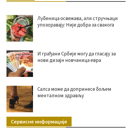
Лубеница освежава, али стручњаци
упозоравају: Није добра за свакога
И грађани Србије могу да гласају за
нови дизајн новчаница евра
Салса може да допринесе бољем
менталном здрављу
Сервисне информације