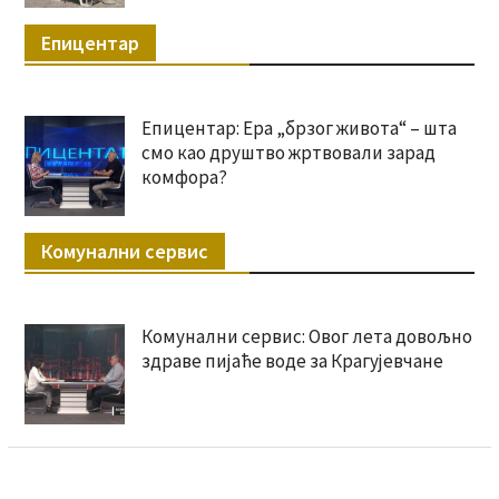
Епицентар
Епицентар: Ера „брзог живота“ – шта
смо као друштво жртвовали зарад
комфора?
Комунални сервис
Комунални сервис: Овог лета довољно
здраве пијаће воде за Крагујевчане