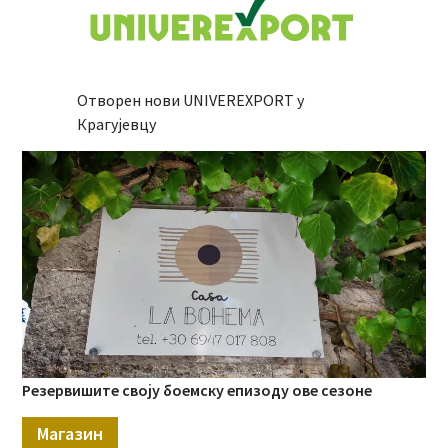
Отворен нови UNIVEREXPORT у
Крагујевцу
Резервишите своју боемску епизоду ове сезоне
Магазин