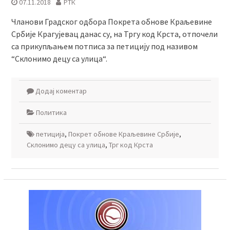
07.11.2018
РТК
Чланови Градског одбора Покрета обнове Краљевине
Србије Крагујевац данас су, на Тргу код Крста, отпочели
са прикупљањем потписа за петицију под називом
“Склонимо децу са улица“.
Додај коментар
Политика
петиција
,
Покрет обнове Краљевине Србије
,
Склонимо децу са улица
,
Трг код Крста