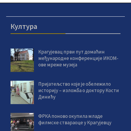
Култура
Крагујевац први пут домаћин
међународне конференције ИКОМ-
ове мреже музеја
Пријатељство које је обележило
историју – изложба о доктору Кости
Динићу
ФРКА поново окупила младе
филмске ствараоце у Крагујевцу