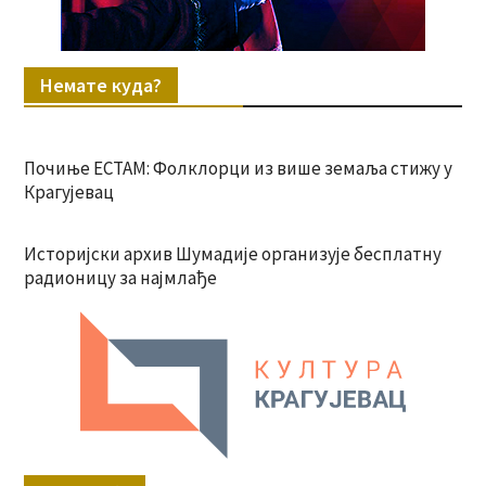
Немате куда?
Почиње ЕСТАМ: Фолклорци из више земаља стижу у
Крагујевац
Историјски архив Шумадије организује бесплатну
радионицу за најмлађе