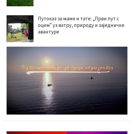
Путоказ за маме и тате: „Први пут с
оцемˮ уз ватру, природу и заједничке
авантуре