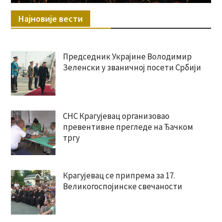
Најновије вести
Председник Украјине Володимир
Зеленски у званичној посети Србији
СНС Крагујевац организовао
превентивне прегледе на Ђачком
тргу
Крагујевац се припрема за 17.
Великогоспојинске свечаности