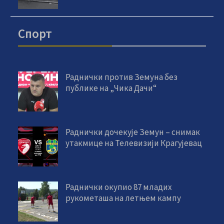
Спорт
Раднички против Земуна без
публике на „Чика Дачи“
Раднички дочекује Земун – снимак
утакмице на Телевизији Крагујевац
Раднички окупио 87 младих
рукометаша на летњем кампу