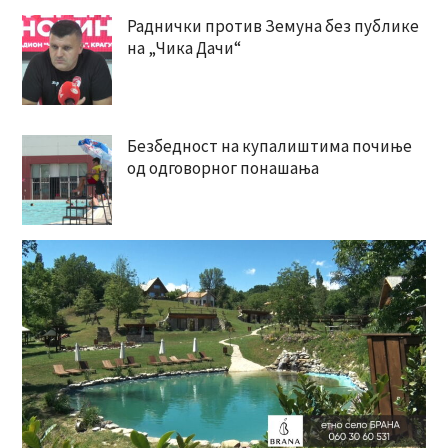
Раднички против Земуна без публике
на „Чика Дачи“
Безбедност на купалиштима почиње
од одговорног понашања