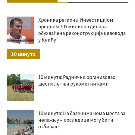
Хроника региона: Инвестицијом
вредном 205 милиона динара
обухваћена реконструкција цевовода
у Книћу
10 минута
10 минута: Раднички организовао
шести летњи рукометни камп
10 минута: На базенима нема места за
непажњу – последице могу бити
озбиљне