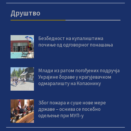
Друштво
Безбедност на купалиштима
почиње од одговорног понашања
Млади из ратом погођених подручја
Украјине бораве у крагујевачком
одмаралишту на Копаонику
Због пожара и суше нове мере
државе – оснива се посебно
одељење при МУП-у