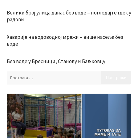
Велики број улица данас без воде – погледајте где су
радови
Хаварије на водоводној мрежи – више насеља без
воде
Без воде у Бресници, Станову и Баљковцу
Пр
за: