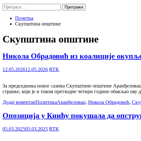
Претрага
за:
Почетна
Скупштина општине
Скупштина општине
Никола Обрадовић из коалиције окупљ
12.05.2026
12.05.2026
RTK
За председника новог сазива Скупштине општине Аранђеловац 
странке, који је и током претходне четири године обављао ову 
Додај коментар
Политика
Аранђеловац
,
Никола Обрадовић
,
Ску
Опозиција у Книћу покушала да опстру
05.03.2025
05.03.2025
RTK