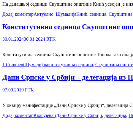
На данашњој седници Скупштине општине Кнић усвојен је низ
Додај коментар
Актуелно
,
Шумадија
Кнић
,
седница
,
Скупштина
Конститутивна седница Скупштине опш
30.01.2024
30.01.2024
RTK
Конститутивна седница Скупштине општине Топола заказана је 
1 Comment
Шумадија
конститутивна седница
,
Скупштина општ
Дани Српске у Србији – делегација из 
07.09.2019
РТК
У оквиру манифестације „Дани Српске у Србији“, делегација 
Додај коментар
Крагујевац
Дани Српске у Србији
,
делегација
,
П