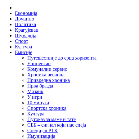
Skip
Home
to
Економија
content
Друштво
Политика
Крагујевац
Шумадија
Спорт
Култура
Емисије
Путешествије до срца хоризонта
Епицентар
Комунални сервис
Хроника региона
Привредна хроника
Прва бразда
Мозаик
У игри
10 минута
Спортска хроника
Култура
Путоказ за маме и тате
СББ – сигнал који нас спаја
Специјал РТК
Имунизација