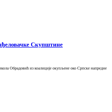
анђеловачке Скупштине
икола Обрадовић из коалиције окупљене око Српске напредне