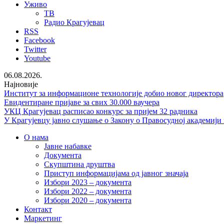
Уживо
ТВ
Радио Крагујевац
RSS
Facebook
Twitter
Youtube
06.08.2026.
Најновије
Институт за информационе технологије добио новог директора
Евидентиране пријаве за свих 30.000 ваучера
УКЦ Крагујевац расписао конкурс за пријем 32 радника
У Крагујевцу јавно слушање о Закону о Правосудној академији
О нама
Јавне набавке
Документа
Скупштина друштва
Приступ информацијама од јавног значаја
Избори 2023 – документа
Избори 2022 – документа
Избори 2020 – документа
Контакт
Маркетинг