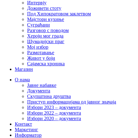
Интервју
Доживети стоту
Под Хипократовом заклетвом
Мајстори кухиње
Суграђани
Разговор с поводом
Хероји мог града
Шумадијски праг
Мој избор
Размотавање
Живот у боји
Сајамска хроника
Магазин
О нама
Јавне набавке
Документа
Скупштина друштва
Приступ информацијама од јавног значаја
Избори 2023 – документа
Избори 2022 – документа
Избори 2020 – документа
Контакт
Маркетинг
Информатор