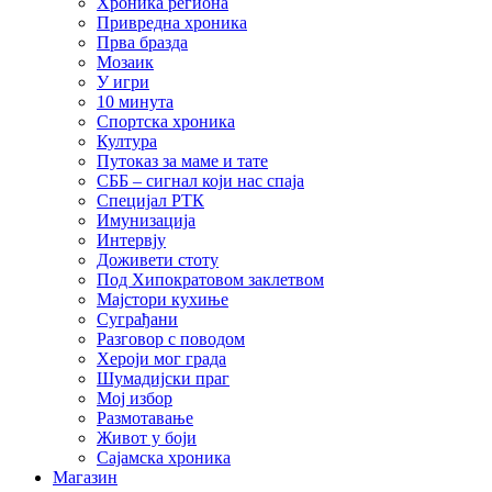
Хроника региона
Привредна хроника
Прва бразда
Мозаик
У игри
10 минута
Спортска хроника
Култура
Путоказ за маме и тате
СББ – сигнал који нас спаја
Специјал РТК
Имунизација
Интервју
Доживети стоту
Под Хипократовом заклетвом
Мајстори кухиње
Суграђани
Разговор с поводом
Хероји мог града
Шумадијски праг
Мој избор
Размотавање
Живот у боји
Сајамска хроника
Магазин