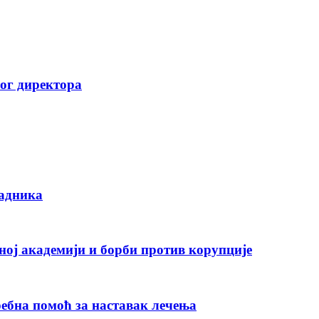
вог директора
радника
ној академији и борби против корупције
ебна помоћ за наставак лечења