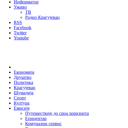
Информатор
Уживо
ТВ
Радио Крагујевац
RSS
Facebook
Twitter
Youtube
Home
Економија
Друштво
Политика
Крагујевац
Шумадија
Спорт
Култура
Емисије
Путешествије до срца хоризонта
Епицентар
Комунални сервис