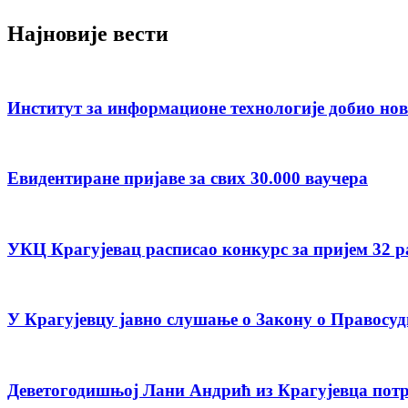
Најновије вести
Институт за информационе технологије добио но
Евидентиране пријаве за свих 30.000 ваучера
УКЦ Крагујевац расписао конкурс за пријем 32 
У Крагујевцу јавно слушање о Закону о Правосуд
Деветогодишњој Лани Андрић из Крагујевца потр