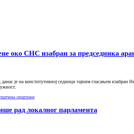
ене око СНС изабран за председника ар
данас је на конститутивној седници тајним гласањем изабран Н
дужност.
пштина општине
ише рад локалног парламента