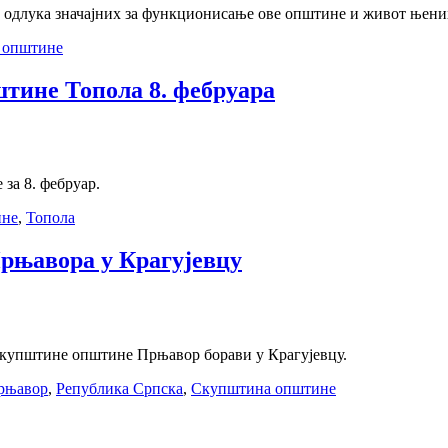
 одлука значајних за функционисање ове општине и живот њени
 општине
тине Топола 8. фебруара
за 8. фебруар.
ине
,
Топола
Прњавора у Крагујевцу
Скупштине општине Прњавор борави у Крагујевцу.
рњавор
,
Република Српска
,
Скупштина општине