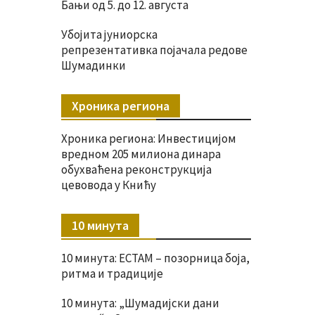
Бањи од 5. до 12. августа
Убојита јуниорска
репрезентативка појачала редове
Шумадинки
Хроника региона
Хроника региона: Инвестицијом
вредном 205 милиона динара
обухваћена реконструкција
цевовода у Книћу
10 минута
10 минута: ЕСТАМ – позорница боја,
ритма и традиције
10 минута: „Шумадијски дани