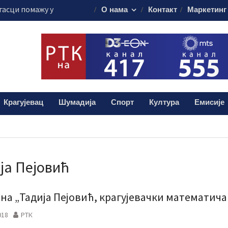
гасци помажу у
О нама
Контакт
Маркетинг
стоку Србије
ти саобраћаја“
 за возаче
ију у Крагујевцу
остичке апарате
ни Андрић из
а помоћ за
Крагујевац
Шумадија
Спорт
Култура
Емисије
ја Пејовић
на „Тадија Пејовић, крагујевачки математича
018
РТК