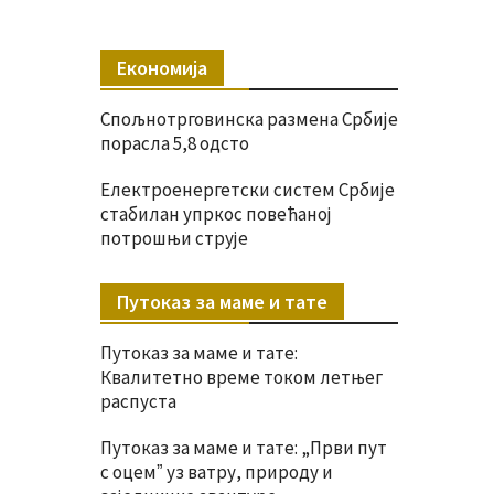
Економија
Спољнотрговинска размена Србије
порасла 5,8 одсто
Електроенергетски систем Србије
стабилан упркос повећаној
потрошњи струје
Путоказ за маме и тате
Путоказ за маме и тате:
Квалитетно време током летњег
распуста
Путоказ за маме и тате: „Први пут
с оцемˮ уз ватру, природу и