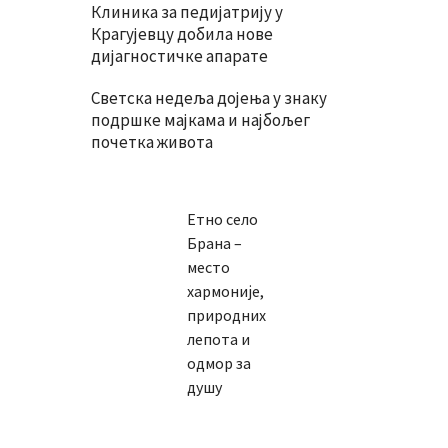
Клиника за педијатрију у
Крагујевцу добила нове
дијагностичке апарате
Светска недеља дојења у знаку
подршке мајкама и најбољег
почетка живота
Етно село
Брана –
место
хармоније,
природних
лепота и
одмор за
душу