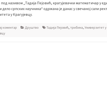
 под називом „Тадија Пејовић, крагујевачки математичар у ед
 дело српских научника“ одржана је данас у свечаној сали ре
тета у Крагујевцу.
ј коментар
Друштво
Тадија Пејовић
,
трибина
,
Универзитет у
евцу