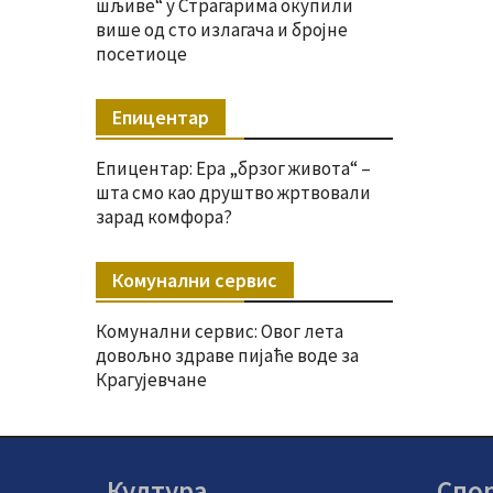
шљиве“ у Страгарима окупили
више од сто излагача и бројне
посетиоце
Епицентар
Епицентар: Ера „брзог живота“ –
шта смо као друштво жртвовали
зарад комфора?
Комунални сервис
Комунални сервис: Овог лета
довољно здраве пијаће воде за
Крагујевчане
Култура
Спо