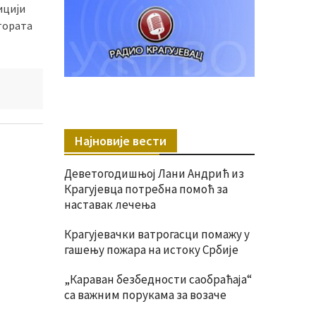
ицији
ктората
Најновије вести
Деветогодишњој Лани Андрић из
Крагујевца потребна помоћ за
наставак лечења
Крагујевачки ватрогасци помажу у
гашењу пожара на истоку Србије
„Караван безбедности саобраћаја“
са важним порукама за возаче