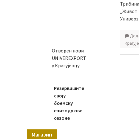
Трибина
„Живот и
Универзи
Дода
Крагуј
Отворен нови
UNIVEREXPORT
у Крагујевцу
Резервишите
своју
боемску
епизоду ове
сезоне
Магазин