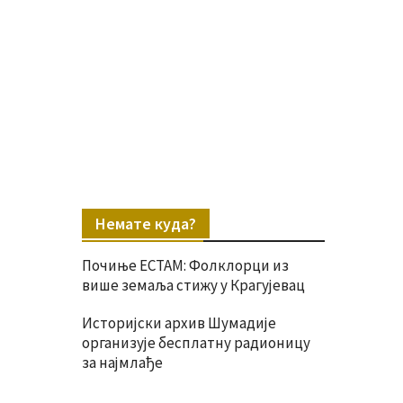
Немате куда?
Почиње ЕСТАМ: Фолклорци из
више земаља стижу у Крагујевац
Историјски архив Шумадије
организује бесплатну радионицу
за најмлађе