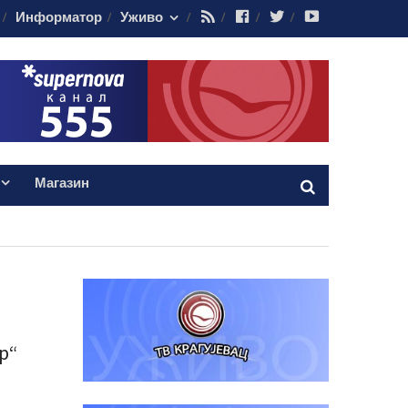
RSS
Facebook
Twitter
Youtube
Информатор
Уживо
Магазин
р“