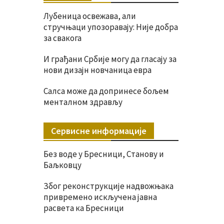
Лубеница освежава, али
стручњаци упозоравају: Није добра
за свакога
И грађани Србије могу да гласају за
нови дизајн новчаница евра
Салса може да допринесе бољем
менталном здрављу
Сервисне информације
Без воде у Бресници, Станову и
Баљковцу
Због реконструкције надвожњака
привремено искључена јавна
расвета ка Бресници