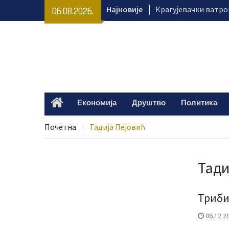
Skip
Најновије
Крагујевачки ватро
06.08.2026.
to
гашењу пожара на и
content
„Караван безбеднос
са важним порукама
Клиника за педијатр
добила нове дијагн
Деветогодишњој Ла
Крагујевца потребн
Економија
Друштво
Политика
Home
наставак лечења
Почетна
Тадија Пејовић
Тади
Триби
06.12.2