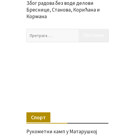
Због радова без воде делови
Бреснице, Станова, Корићана и
Кормана
Претрага
за:
Спорт
Рукометни камп у Матарушкој