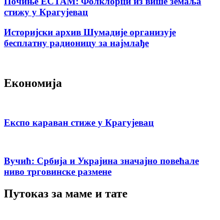
Почиње ЕСТАМ: Фолклорци из више земаља
стижу у Крагујевац
Историјски архив Шумадије организује
бесплатну радионицу за најмлађе
Економија
Експо караван стиже у Крагујевац
Вучић: Србија и Украјина значајно повећале
ниво трговинске размене
Путоказ за маме и тате