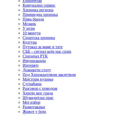
Епицентар
Комунални сервис
Хроника региона
Привредна хроника
Прва бразда
Мозаик
У игри
10 минута
Спортска хроника
Култура
Путоказ за маме и тате
СББ – сигнал који нас спаја
Специјал РТК
Имунизација
Интервју
Доживети стоту
Под Хипократовом заклетвом
Мајстори кухиње
Суграђани
Разговор с поводом
Хероји мог града
Шумадијски праг
Мој избор
Размотавање
Живот у боји