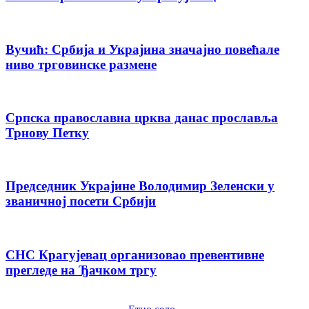
Вучић: Србија и Украјина значајно повећале
ниво трговинске размене
Српска православна црква данас прославља
Трнову Петку
Председник Украјине Володимир Зеленски у
званичној посети Србији
СНС Крагујевац организовао превентивне
прегледе на Ђачком тргу