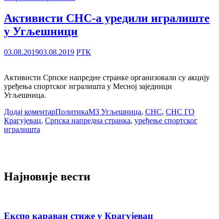
Активисти СНС-а уредили игралиште
у Угљешници
03.08.2019
03.08.2019
РТК
Активисти Српске напредне странке организовали су акцију
уређења спортског игралишта у Месној заједници
Угљешница.
Додај коментар
Политика
МЗ Угљешница
,
СНС
,
СНС ГО
Крагујевац
,
Српска напредна странка
,
уређење спортског
игралишта
Најновије вести
Експо караван стиже у Крагујевац