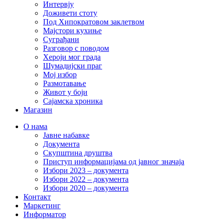
Интервју
Доживети стоту
Под Хипократовом заклетвом
Мајстори кухиње
Суграђани
Разговор с поводом
Хероји мог града
Шумадијски праг
Мој избор
Размотавање
Живот у боји
Сајамска хроника
Магазин
О нама
Јавне набавке
Документа
Скупштина друштва
Приступ информацијама од јавног значаја
Избори 2023 – документа
Избори 2022 – документа
Избори 2020 – документа
Контакт
Маркетинг
Информатор