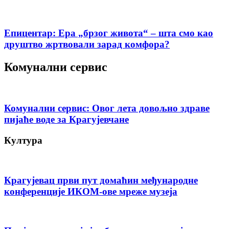
Епицентар: Ера „брзог живота“ – шта смо као
друштво жртвовали зарад комфора?
Комунални сервис
Комунални сервис: Овог лета довољно здраве
пијаће воде за Крагујевчане
Култура
Крагујевац први пут домаћин међународне
конференције ИКОМ-ове мреже музеја