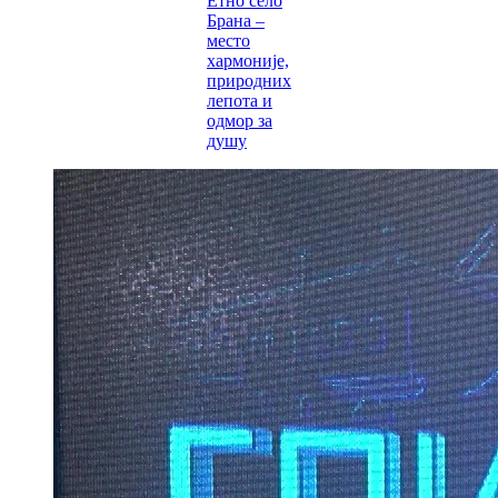
Етно село
Брана –
место
хармоније,
природних
лепота и
одмор за
душу