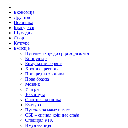
Skip
Home
to
Економија
content
Друштво
Политика
Крагујевац
Шумадија
Спорт
Култура
Емисије
Путешествије до срца хоризонта
Епицентар
Комунални сервис
Хроника региона
Привредна хроника
Прва бразда
Мозаик
У игри
10 минута
Спортска хроника
Култура
Путоказ за маме и тате
СББ – сигнал који нас спаја
Специјал РТК
Имунизација