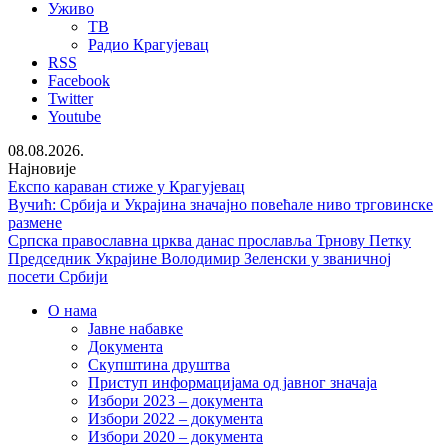
Уживо
ТВ
Радио Крагујевац
RSS
Facebook
Twitter
Youtube
08.08.2026.
Најновије
Експо караван стиже у Крагујевац
Вучић: Србија и Украјина значајно повећале ниво трговинске
размене
Српска православна црква данас прославља Трнову Петку
Председник Украјине Володимир Зеленски у званичној
посети Србији
О нама
Јавне набавке
Документа
Скупштина друштва
Приступ информацијама од јавног значаја
Избори 2023 – документа
Избори 2022 – документа
Избори 2020 – документа