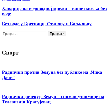
Хаварије на водоводној мрежи – више насеља без
воде
Без воде у Бресници, Станову и Баљковцу
Претрага
за:
Спорт
Раднички против Земуна без публике на „Чика
Дачи“
Раднички дочекује Земун – снимак утакмице на
Телевизији Крагујевац