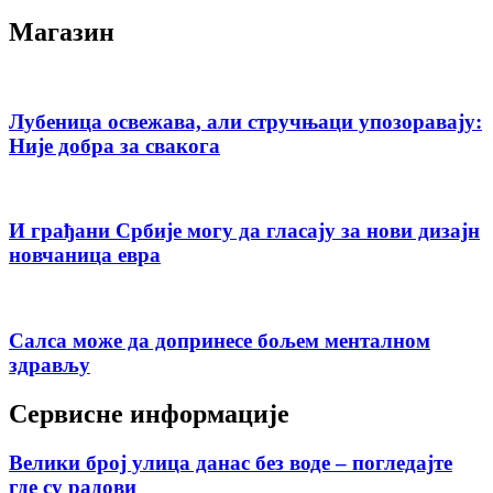
Магазин
Лубеница освежава, али стручњаци упозоравају:
Није добра за свакога
И грађани Србије могу да гласају за нови дизајн
новчаница евра
Салса може да допринесе бољем менталном
здрављу
Сервисне информације
Велики број улица данас без воде – погледајте
где су радови