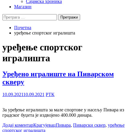
Сајамска хроника
Магазин
Претрага
за:
Почетна
уређење спортског игралишта
уређење спортског
игралишта
Уређено игралиште на Пиварском
скверу
10.09.2021
10.09.2021
РТК
За уређење игралишта за мале спортове у насељу Пивара из
градског буџета је издвојено 400.000 динара.
Додај коментар
Крагујевац
Пивара
,
Пиварски сквер
,
уређење
спортског игралишта