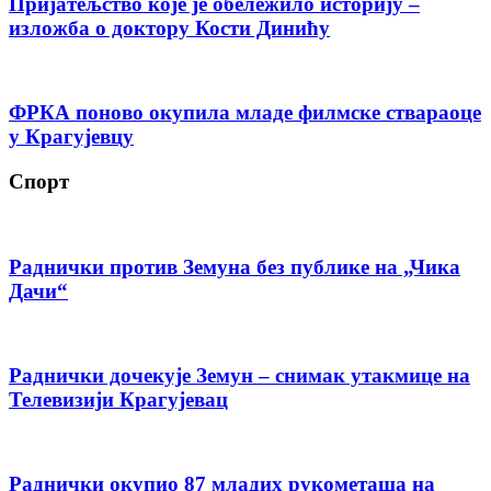
Пријатељство које је обележило историју –
изложба о доктору Кости Динићу
ФРКА поново окупила младе филмске ствараоце
у Крагујевцу
Спорт
Раднички против Земуна без публике на „Чика
Дачи“
Раднички дочекује Земун – снимак утакмице на
Телевизији Крагујевац
Раднички окупио 87 младих рукометаша на