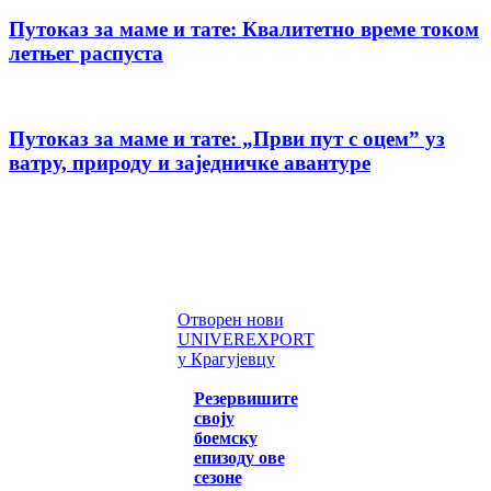
Путоказ за маме и тате: Квалитетно време током
летњег распуста
Путоказ за маме и тате: „Први пут с оцемˮ уз
ватру, природу и заједничке авантуре
Отворен нови
UNIVEREXPORT
у Крагујевцу
Резервишите
своју
боемску
епизоду ове
сезоне