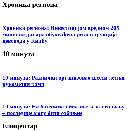
Хроника региона
Хроника региона: Инвестицијом вредном 205
милиона динара обухваћена реконструкција
цевовода у Книћу
10 минута
10 минута: Раднички организовао шести летњи
рукометни камп
10 минута: На базенима нема места за непажњу
– последице могу бити озбиљне
Епицентар