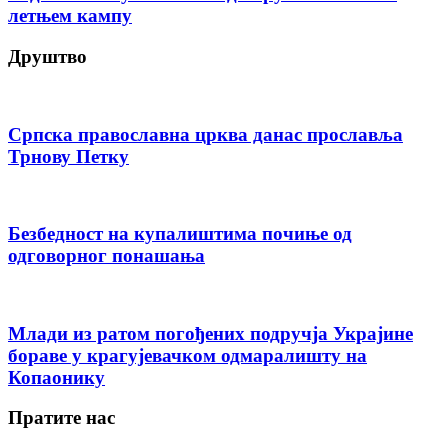
летњем кампу
Друштво
Српска православна црква данас прославља
Трнову Петку
Безбедност на купалиштима почиње од
одговорног понашања
Млади из ратом погођених подручја Украјине
бораве у крагујевачком одмаралишту на
Копаонику
Пратите нас