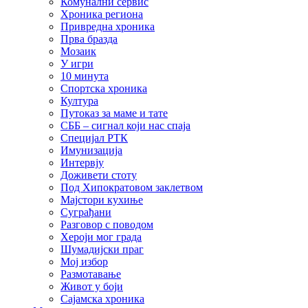
Комунални сервис
Хроника региона
Привредна хроника
Прва бразда
Мозаик
У игри
10 минута
Спортска хроника
Култура
Путоказ за маме и тате
СББ – сигнал који нас спаја
Специјал РТК
Имунизација
Интервју
Доживети стоту
Под Хипократовом заклетвом
Мајстори кухиње
Суграђани
Разговор с поводом
Хероји мог града
Шумадијски праг
Мој избор
Размотавање
Живот у боји
Сајамска хроника