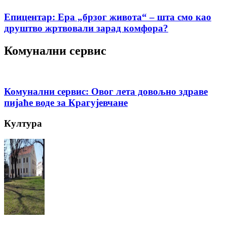
Епицентар: Ера „брзог живота“ – шта смо као
друштво жртвовали зарад комфора?
Комунални сервис
Комунални сервис: Овог лета довољно здраве
пијаће воде за Крагујевчане
Култура