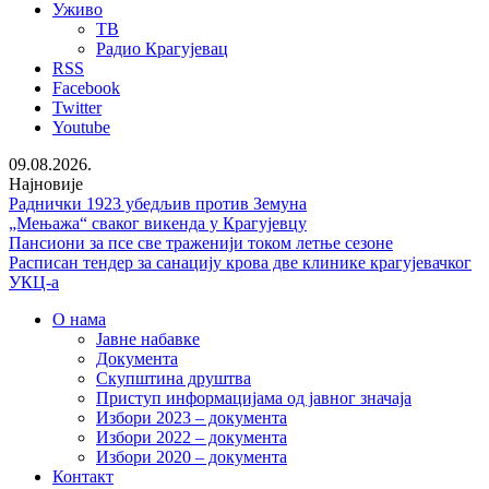
Уживо
ТВ
Радио Крагујевац
RSS
Facebook
Twitter
Youtube
09.08.2026.
Најновије
Раднички 1923 убедљив против Земуна
„Мењажа“ сваког викенда у Крагујевцу
Пансиони за псе све траженији током летње сезоне
Расписан тендер за санацију крова две клинике крагујевачког
УКЦ-а
О нама
Јавне набавке
Документа
Скупштина друштва
Приступ информацијама од јавног значаја
Избори 2023 – документа
Избори 2022 – документа
Избори 2020 – документа
Контакт