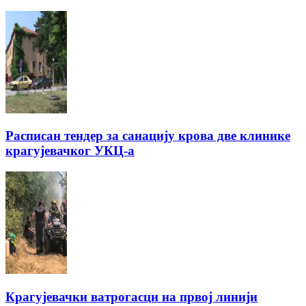
Расписан тендер за санацију крова две клинике
крагујевачког УКЦ-а
Крагујевачки ватрогасци на првој линији