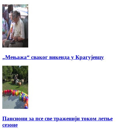
„Мењажа“ сваког викенда у Крагујевцу
Пансиони за псе све траженији током летње
сезоне