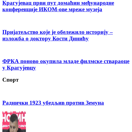
Крагујевац први пут домаћин међународне
конференције ИКОМ-ове мреже музеја
Пријатељство које је обележило историју –
изложба о доктору Кости Динићу
ФРКА поново окупила младе филмске ствараоце
у Крагујевцу
Спорт
Раднички 1923 убедљив против Земуна