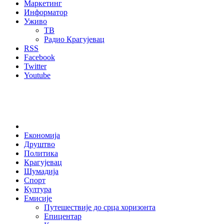
Маркетинг
Информатор
Уживо
ТВ
Радио Крагујевац
RSS
Facebook
Twitter
Youtube
Home
Економија
Друштво
Политика
Крагујевац
Шумадија
Спорт
Култура
Емисије
Путешествије до срца хоризонта
Епицентар