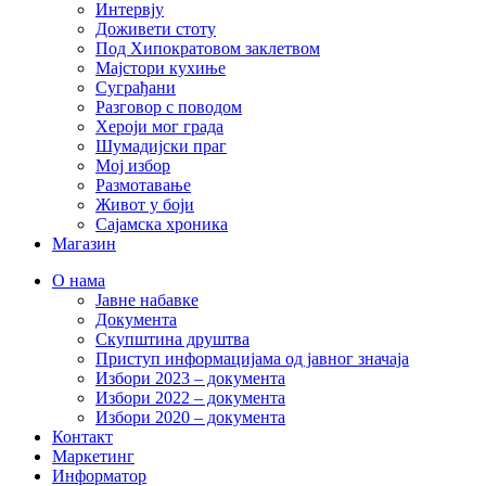
Интервју
Доживети стоту
Под Хипократовом заклетвом
Мајстори кухиње
Суграђани
Разговор с поводом
Хероји мог града
Шумадијски праг
Мој избор
Размотавање
Живот у боји
Сајамска хроника
Магазин
О нама
Јавне набавке
Документа
Скупштина друштва
Приступ информацијама од јавног значаја
Избори 2023 – документа
Избори 2022 – документа
Избори 2020 – документа
Контакт
Маркетинг
Информатор