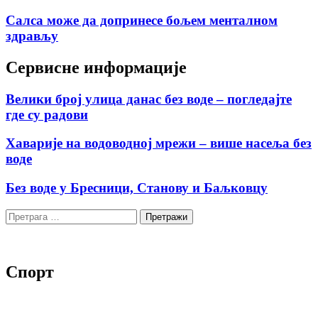
Салса може да допринесе бољем менталном
здрављу
Сервисне информације
Велики број улица данас без воде – погледајте
где су радови
Хаварије на водоводној мрежи – више насеља без
воде
Без воде у Бресници, Станову и Баљковцу
Претрага
за:
Спорт