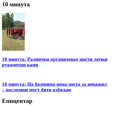
10 минута
10 минута: Раднички организовао шести летњи
рукометни камп
10 минута: На базенима нема места за непажњу
– последице могу бити озбиљне
Епицентар