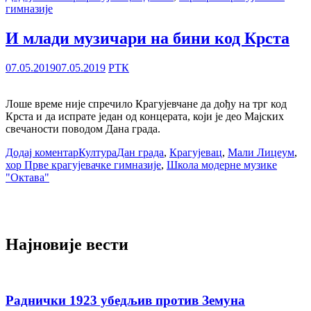
гимназије
И млади музичари на бини код Крста
07.05.2019
07.05.2019
РТК
Лоше време није спречило Крагујевчане да дођу на трг код
Крста и да испрате један од концерата, који је део Мајских
свечаности поводом Дана града.
Додај коментар
Култура
Дан града
,
Крагујевац
,
Мали Лицеум
,
хор Прве крагујевачке гимназије
,
Школа модерне музике
"Октава"
Најновије вести
Раднички 1923 убедљив против Земуна