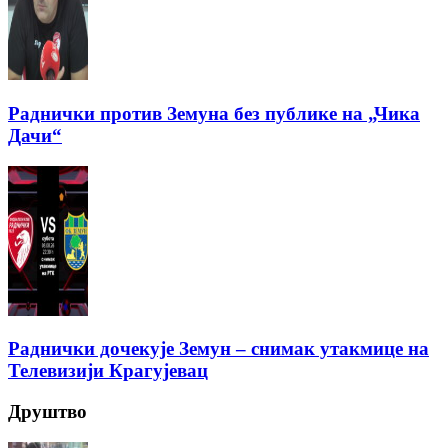
Раднички против Земуна без публике на „Чика
Дачи“
Раднички дочекује Земун – снимак утакмице на
Телевизији Крагујевац
Друштво