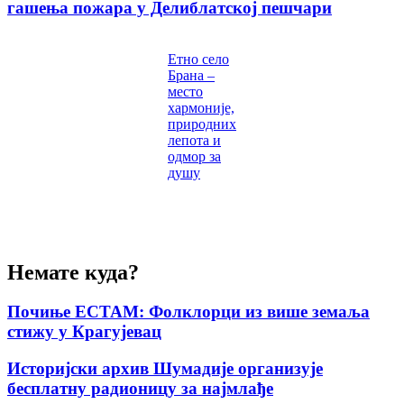
гашења пожара у Делиблатској пешчари
Етно село
Брана –
место
хармоније,
природних
лепота и
одмор за
душу
Немате куда?
Почиње ЕСТАМ: Фолклорци из више земаља
стижу у Крагујевац
Историјски архив Шумадије организује
бесплатну радионицу за најмлађе