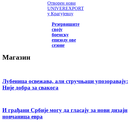
Отворен нови
UNIVEREXPORT
у Крагујевцу
Резервишите
своју
боемску
епизоду ове
сезоне
Магазин
Лубеница освежава, али стручњаци упозоравају:
Није добра за свакога
И грађани Србије могу да гласају за нови дизајн
новчаница евра