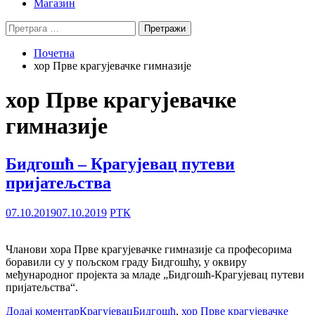
Магазин
Претрага
за:
Почетна
хор Прве крагујевачке гимназије
хор Прве крагујевачке
гимназије
Бидгошћ – Крагујевац путеви
пријатељства
07.10.2019
07.10.2019
РТК
Чланови хора Прве крагујевачке гимназије са професорима
боравили су у пољском граду Бидгошћу, у оквиру
међународног пројекта за младе „Бидгошћ-Крагујевац путеви
пријатељства“.
Додај коментар
Крагујевац
Бидгошћ
,
хор Прве крагујевачке