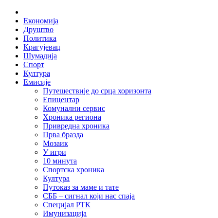
Skip
Home
to
Економија
content
Друштво
Политика
Крагујевац
Шумадија
Спорт
Култура
Емисије
Путешествије до срца хоризонта
Епицентар
Комунални сервис
Хроника региона
Привредна хроника
Прва бразда
Мозаик
У игри
10 минута
Спортска хроника
Култура
Путоказ за маме и тате
СББ – сигнал који нас спаја
Специјал РТК
Имунизација