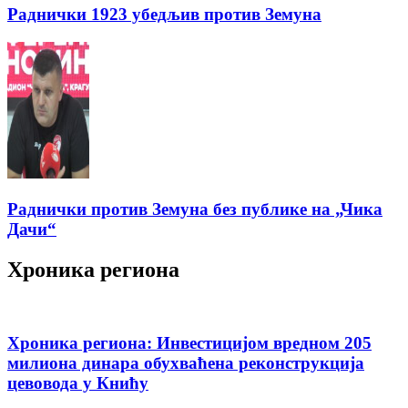
Раднички 1923 убедљив против Земуна
Раднички против Земуна без публике на „Чика
Дачи“
Хроника региона
Хроника региона: Инвестицијом вредном 205
милиона динара обухваћена реконструкција
цевовода у Книћу