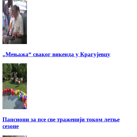
„Мењажа“ сваког викенда у Крагујевцу
Пансиони за псе све траженији током летње
сезоне