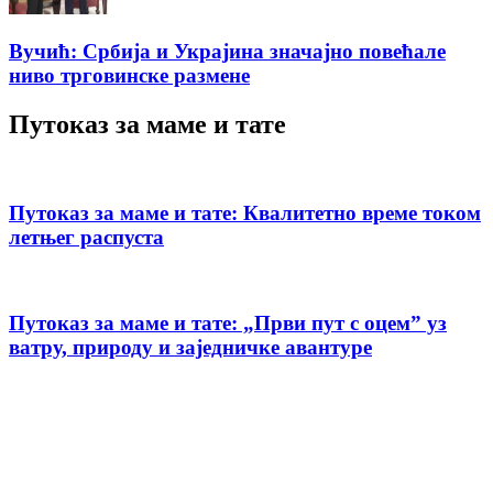
Вучић: Србија и Украјина значајно повећале
ниво трговинске размене
Путоказ за маме и тате
Путоказ за маме и тате: Квалитетно време током
летњег распуста
Путоказ за маме и тате: „Први пут с оцемˮ уз
ватру, природу и заједничке авантуре